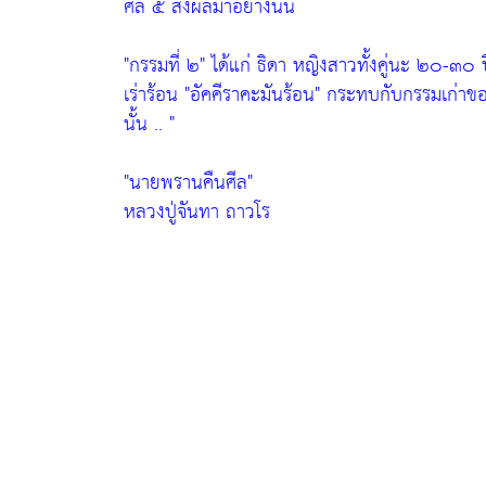
ศีล ๕ ส่งผลมาอย่างนั้น
"กรรมที่ ๒"
ได้แก่ ธิดา หญิงสาวทั้งคู่นะ ๒๐-๓๐
เร่าร้อน
"อัคคีราคะมันร้อน"
กระทบกับกรรมเก่าของ
นั้น .. "
"นายพรานคืนศีล"
หลวงปู่จันทา ถาวโร