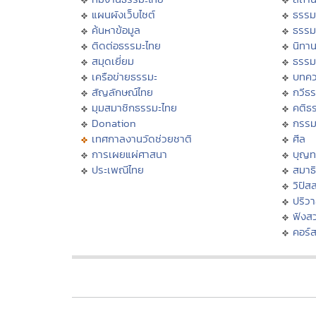
แผนผังเว็บไซต์
ธรรม
ค้นหาข้อมูล
ธรรม
ติดต่อธรรมะไทย
นิทาน
สมุดเยี่ยม
ธรรม
เครือข่ายธรรมะ
บทคว
สัญลักษณ์ไทย
กวีธ
มุมสมาชิกธรรมะไทย
คติธ
Donation
กรร
เทศกาลงานวัดช่วยชาติ
ศีล
การเผยแผ่ศาสนา
บุญท
ประเพณีไทย
สมาธิ
วิปัส
ปริว
ฟังส
คอร์ส