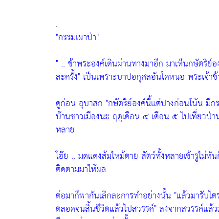
.
"กรรมเผาป่า"
" .. ข้าพระองค์เดินผ่านทางมาอีก มาเห็นกษัตริย์
ละครั้ง"
เป็นเพราะบาปอกุศลอันใดหนอ พระเจ้าข้
ดูก่อน อุบาสก
"กษัตริย์องค์นี้แต่ปางก่อนโน้น มี
บ้านชาวเมืองนะ ฤดูเดือน ๔ เดือน ๕ ไปเที่ยวป่
หลาย
โอ๊ย .. มดแดงส้มไหม้ตาย สัตว์ทั้งหลายเข้ารูไม่ทั
ติดตามมาให้ผล
ต่อมาก็พากันเลิกละการทำอย่างนั้น
"แล้วมารับไ
ตลอดจนสิ้นชีวิตแล้วไปสวรรค์"
ลงจากสวรรค์แล้วม