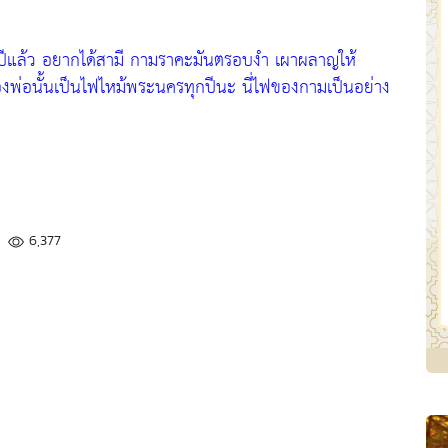
 ปีแล้ว อยากได้สามี กามราคะมันตรอบงำ เผาผลาญให้
พ่อนั้นเป็นไฟไหม้พระนครทุกปีนะ นี่ไฟของกามเป็นอย่าง
6,377