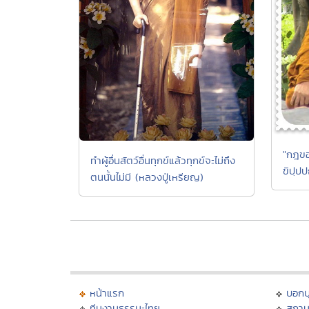
"กฎขอ
ทำผู้อื่นสัตว์อื่นทุกข์แล้วทุกข์จะไม่ถึง
ขิปฺป
ตนนั้นไม่มี (หลวงปู่เหรียญ)
หน้าแรก
บอก
ทีมงานธรรมะไทย
สถาน