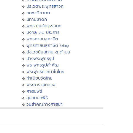
ประวัติพระพุทธสาวก
ทศชาติชาดก
นิทานชาดก
พุทธวจนในธรรมบท
มงคล ๓๘ ประการ
พุทธศาสนสุภาษิต
พุทธศาสนสุภาษิต ๖๒๑
สังเวชนียสถาน ๔ ตำบล
ปางพระพุทธรูป
พระพุทธรูปสำคัญ
พระพุทธศาสนาในไทย
ทำเนียบวัดไทย
พระอารามหลวง
ศาสนพิธี
อุปสมบทพิธี
วันสำคัญทางศาสนา