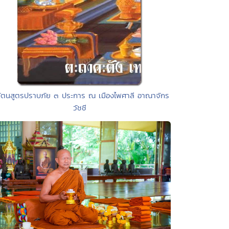
รัตนสูตรปราบภัย ๓ ประการ ณ เมืองไพศาลี อาณาจักร
วัชชี