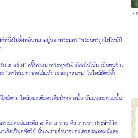
• 
องค์หนึ่งไปตั้งพลับพลาอยู่นอกพระนคร
"พระนครถูกไฟไหม้ปี
า
กรรม ๒ อย่าง"
ครั้งศาสนาพระพุทธเจ้ากัสสโปโน้น เป็นคนชาว
านะ
"เอาไฟเผาป่ากอไม้แห้ง เผาสนุกสนาน"
ไฟไหม้สัตว์ทั้ง
นก็ไหม้ตาย ไหม้หมดเต็มดงเต็มป่าอย่างนั้น นั่นแหละกรรมนั้น
ตรสรณะคมน์และศีล ๕ ศีล ๘ ทาน ศีล ภาวนา ประจำชีวิต
าเกิดเป็นกษัตริย์ นั่นเพราะอำนาจของไตรสรณะคมน์และ