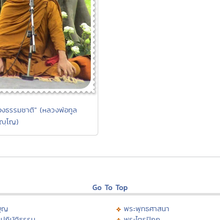
งธรรมชาติ" (หลวงพ่อทูล
ปญฺโญ)
Go To Top
บุญ
พระพุทธศาสนา
ปฏิบัติธรรม
พระไตรปิฏก