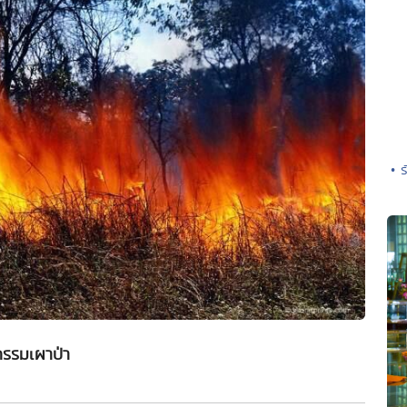
• 
รรมเผาป่า