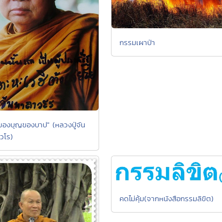
กรรมเผาป่า
องของบุญของบาป" (หลวงปู่จัน
วโร)
คดไม่คุ้ม(จากหนังสือกรรมลิขิต)