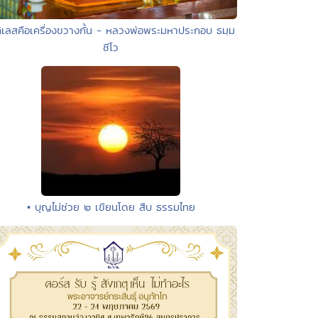
กิเลสคือเครื่องขวางกั้น - หลวงพ่อพระมหาประกอบ ธมฺม
ชีโว
• บุญไม่ช่วย ๒ เขียนโดย สืบ ธรรมไทย