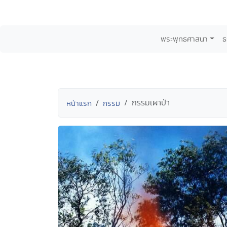
พระพุทธศาสนา
ธ
กรรมเผาป่า
หน้าแรก
กรรม