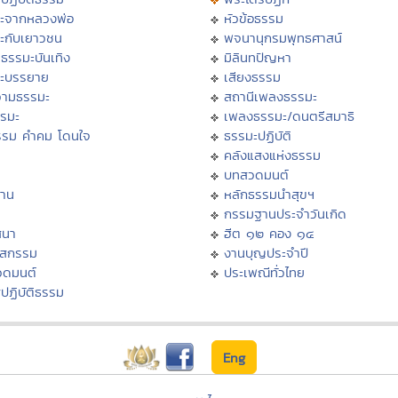
ะจากหลวงพ่อ
หัวข้อธรรม
ะกับเยาวชน
พจนานุกรมพุทธศาสน์
ธรรมะบันเทิง
มิลินทปัญหา
ะบรรยาย
เสียงธรรม
ามธรรมะ
สถานีเพลงธรรมะ
รรมะ
เพลงธรรมะ/ดนตรีสมาธิ
รรม คำคม โดนใจ
ธรรมะปฏิบัติ
ม
คลังแสงแห่งธรรม
บทสวดมนต์
าน
หลักธรรมนำสุขฯ
กรรมฐานประจำวันเกิด
สนา
ฮีต ๑๒ คอง ๑๔
าสกรรม
งานบุญประจำปี
วดมนต์
ประเพณีทั่วไทย
ปฏิบัติธรรม
Eng