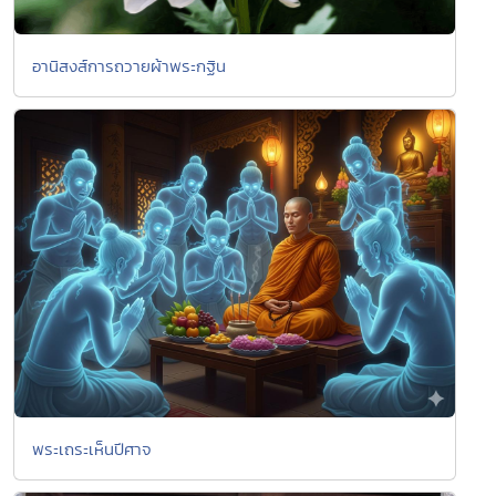
อานิสงส์การถวายผ้าพระกฐิน
พระเถระเห็นปีศาจ