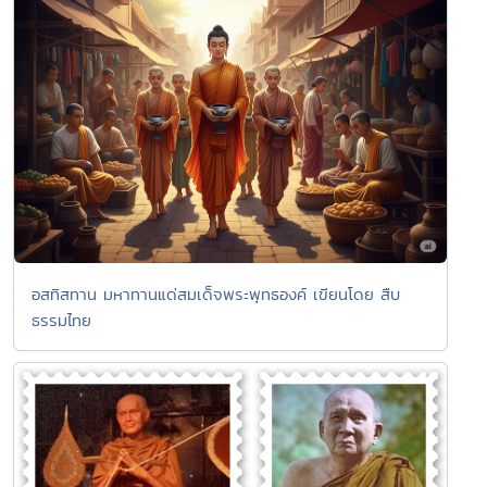
อสทิสทาน มหาทานแด่สมเด็จพระพุทธองค์ เขียนโดย สืบ
ธรรมไทย