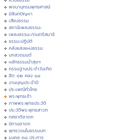
พจนานุกรมพุทธศาสน์
มิลินทปัญหา
เสียงธรรม
สถานีเพลงธรรมะ
เพลงธรรมะ/ดนตรีสมาธิ
ธรรมะปฏิบัติ
คลังแสงแห่งธรรม
บทสวดมนต์
หลักธรรมนำสุขฯ
กรรมฐานประจำวันเกิด
ฮีต ๑๒ คอง ๑๔
งานบุญประจำปี
ประเพณีทั่วไทย
พระพุทธเจ้า
ภาพพระพุทธประวัติ
ประวัติพระพุทธสาวก
ทศชาติชาดก
นิทานชาดก
พุทธวจนในธรรมบท
มงคล ๓๘ ประการ