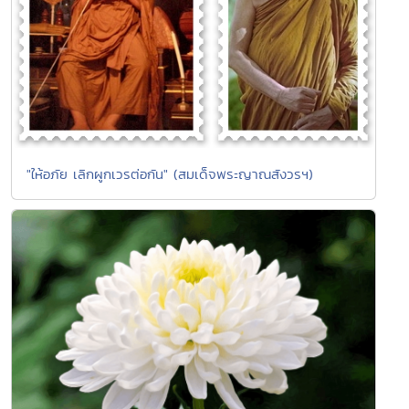
"ให้อภัย เลิกผูกเวรต่อกัน" (สมเด็จพระญาณสังวรฯ)