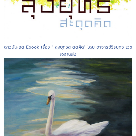
ดาวน์โหลด Ebook เรื่อง " ลุงยุทธสะดุดคิด" โดย อาจารย์ธีรยุทธ เวช
เจริญยิ่ง