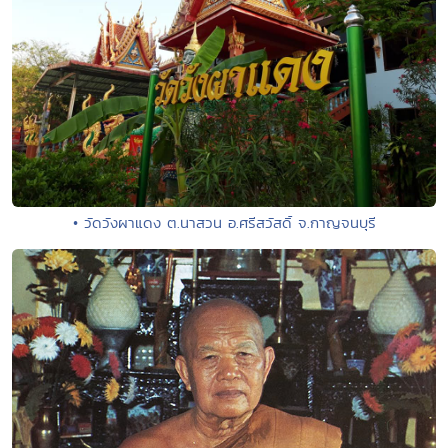
• วัดวังผาแดง ต.นาสวน อ.ศรีสวัสดิ์ จ.กาญจนบุรี