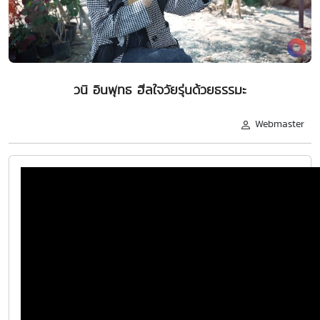
วนิ อินพุทธ ฮีลใจวัยรุ่นด้วยธรรมะ
Webmaster