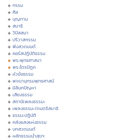
กรรม
ศีล
บุญทาน
สมาธิ
วิปัสสนา
ปริวาสกรรม
ฟังสวดมนต์
คอร์สปฏิบัติธรรม
พระพุทธศาสนา
พระไตรปิฏก
หัวข้อธรรม
พจนานุกรมพุทธศาสน์
มิลินทปัญหา
เสียงธรรม
สถานีเพลงธรรมะ
เพลงธรรมะ/ดนตรีสมาธิ
ธรรมะปฏิบัติ
คลังแสงแห่งธรรม
บทสวดมนต์
หลักธรรมนำสุขฯ