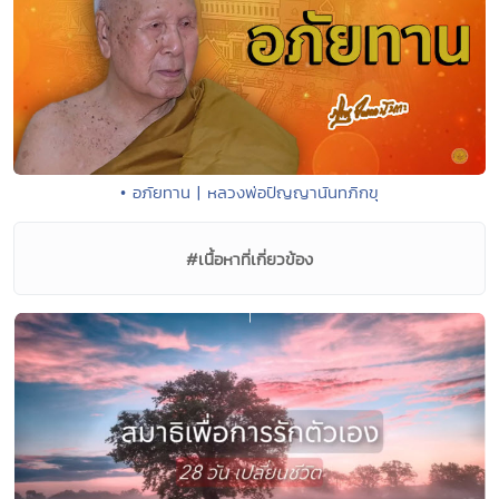
• อภัยทาน | หลวงพ่อปัญญานันทภิกขุ
#เนื้อหาที่เกี่ยวข้อง