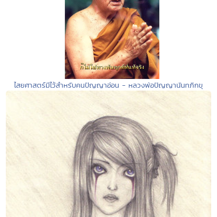
ไสยศาสตร์มีไว้สำหรับคนปัญญาอ่อน - หลวงพ่อปัญญานันทภิกขุ