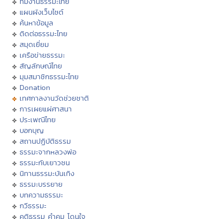
ทีมงานธรรมะไทย
แผนผังเว็บไซต์
ค้นหาข้อมูล
ติดต่อธรรมะไทย
สมุดเยี่ยม
เครือข่ายธรรมะ
สัญลักษณ์ไทย
มุมสมาชิกธรรมะไทย
Donation
เทศกาลงานวัดช่วยชาติ
การเผยแผ่ศาสนา
ประเพณีไทย
บอกบุญ
สถานปฏิบัติธรรม
ธรรมะจากหลวงพ่อ
ธรรมะกับเยาวชน
นิทานธรรมะบันเทิง
ธรรมะบรรยาย
บทความธรรมะ
กวีธรรมะ
คติธรรม คำคม โดนใจ