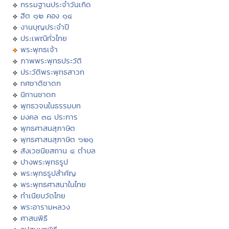
กรรมฐานประจำวันเกิด
ฮีต ๑๒ คอง ๑๔
งานบุญประจำปี
ประเพณีทั่วไทย
พระพุทธเจ้า
ภาพพระพุทธประวัติ
ประวัติพระพุทธสาวก
ทศชาติชาดก
นิทานชาดก
พุทธวจนในธรรมบท
มงคล ๓๘ ประการ
พุทธศาสนสุภาษิต
พุทธศาสนสุภาษิต ๖๒๑
สังเวชนียสถาน ๔ ตำบล
ปางพระพุทธรูป
พระพุทธรูปสำคัญ
พระพุทธศาสนาในไทย
ทำเนียบวัดไทย
พระอารามหลวง
ศาสนพิธี