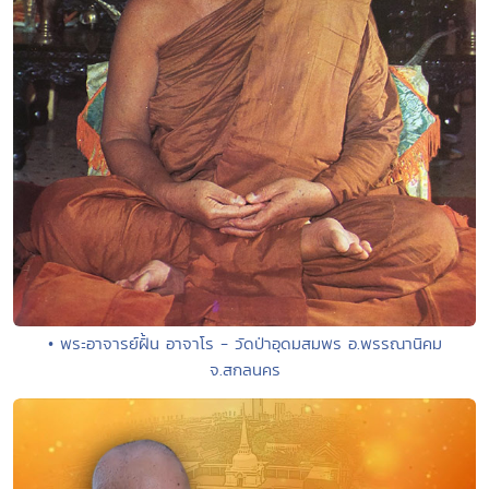
• พระอาจารย์ฝั้น อาจาโร - วัดป่าอุดมสมพร อ.พรรณานิคม
จ.สกลนคร