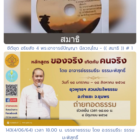
ซีดีชุด อริยสัจ 4 พระอาจารย์ปัญญา นีลวณฺโณ - (( สมาธิ )) # 1
143(4/06/64) เวลา 18.00 น. บรรยายธรรม โดย อ.ธรรมธีระ ธรรม
มะพิสุทธิ์