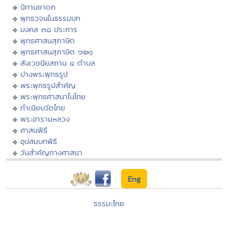
นิทานชาดก
พุทธวจนในธรรมบท
มงคล ๓๘ ประการ
พุทธศาสนสุภาษิต
พุทธศาสนสุภาษิต ๖๒๑
สังเวชนียสถาน ๔ ตำบล
ปางพระพุทธรูป
พระพุทธรูปสำคัญ
พระพุทธศาสนาในไทย
ทำเนียบวัดไทย
พระอารามหลวง
ศาสนพิธี
อุปสมบทพิธี
วันสำคัญทางศาสนา
Eng
ธรรมะไทย