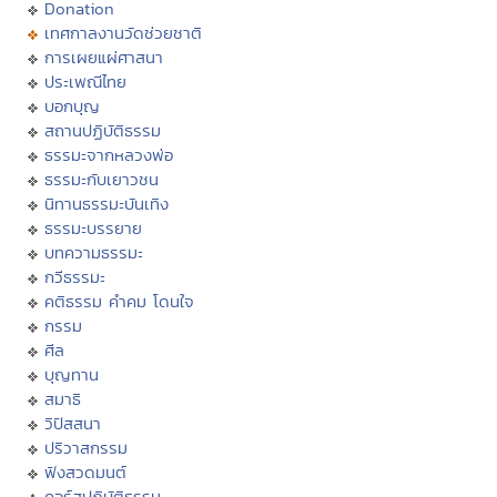
Donation
เทศกาลงานวัดช่วยชาติ
การเผยแผ่ศาสนา
ประเพณีไทย
บอกบุญ
สถานปฏิบัติธรรม
ธรรมะจากหลวงพ่อ
ธรรมะกับเยาวชน
นิทานธรรมะบันเทิง
ธรรมะบรรยาย
บทความธรรมะ
กวีธรรมะ
คติธรรม คำคม โดนใจ
กรรม
ศีล
บุญทาน
สมาธิ
วิปัสสนา
ปริวาสกรรม
ฟังสวดมนต์
คอร์สปฏิบัติธรรม