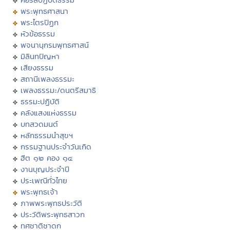
พระพุทธศาสนา
พระไตรปิฏก
หัวข้อธรรม
พจนานุกรมพุทธศาสน์
มิลินทปัญหา
เสียงธรรม
สถานีเพลงธรรมะ
เพลงธรรมะ/ดนตรีสมาธิ
ธรรมะปฏิบัติ
คลังแสงแห่งธรรม
บทสวดมนต์
หลักธรรมนำสุขฯ
กรรมฐานประจำวันเกิด
ฮีต ๑๒ คอง ๑๔
งานบุญประจำปี
ประเพณีทั่วไทย
พระพุทธเจ้า
ภาพพระพุทธประวัติ
ประวัติพระพุทธสาวก
ทศชาติชาดก