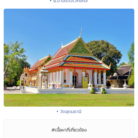
• ๕.ปางปัจจเวกขณะ
• วัดอุดมธานี
#เนื้อหาที่เกี่ยวข้อง