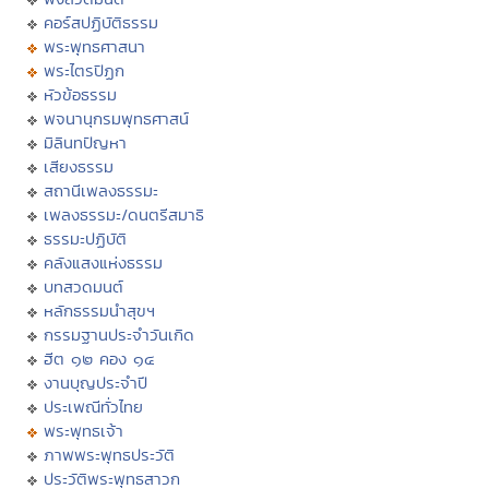
คอร์สปฏิบัติธรรม
พระพุทธศาสนา
พระไตรปิฏก
หัวข้อธรรม
พจนานุกรมพุทธศาสน์
มิลินทปัญหา
เสียงธรรม
สถานีเพลงธรรมะ
เพลงธรรมะ/ดนตรีสมาธิ
ธรรมะปฏิบัติ
คลังแสงแห่งธรรม
บทสวดมนต์
หลักธรรมนำสุขฯ
กรรมฐานประจำวันเกิด
ฮีต ๑๒ คอง ๑๔
งานบุญประจำปี
ประเพณีทั่วไทย
พระพุทธเจ้า
ภาพพระพุทธประวัติ
ประวัติพระพุทธสาวก