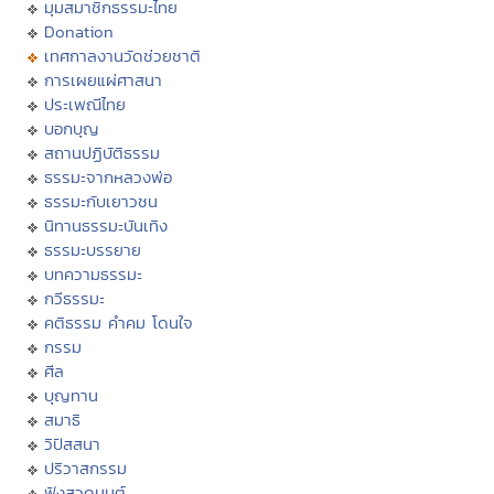
มุมสมาชิกธรรมะไทย
Donation
เทศกาลงานวัดช่วยชาติ
การเผยแผ่ศาสนา
ประเพณีไทย
บอกบุญ
สถานปฏิบัติธรรม
ธรรมะจากหลวงพ่อ
ธรรมะกับเยาวชน
นิทานธรรมะบันเทิง
ธรรมะบรรยาย
บทความธรรมะ
กวีธรรมะ
คติธรรม คำคม โดนใจ
กรรม
ศีล
บุญทาน
สมาธิ
วิปัสสนา
ปริวาสกรรม
ฟังสวดมนต์