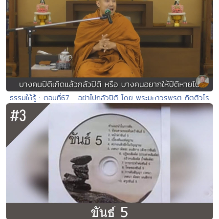
ธรรมให้รู้ : ตอนที่67 - อย่าไปกลัวปีติ โดย พระมหาวรพรต กิตติวโร