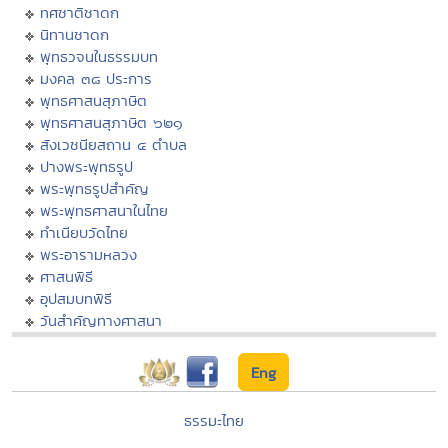
ทศชาติชาดก
นิทานชาดก
พุทธวจนในธรรมบท
มงคล ๓๘ ประการ
พุทธศาสนสุภาษิต
พุทธศาสนสุภาษิต ๖๒๑
สังเวชนียสถาน ๔ ตำบล
ปางพระพุทธรูป
พระพุทธรูปสำคัญ
พระพุทธศาสนาในไทย
ทำเนียบวัดไทย
พระอารามหลวง
ศาสนพิธี
อุปสมบทพิธี
วันสำคัญทางศาสนา
Eng
ธรรมะไทย