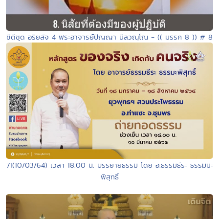
ซีดีชุด อริยสัจ 4 พระอาจารย์ปัญญา นีลวณฺโณ - (( มรรค 8 )) # 8
71(10/03/64) เวลา 18.00 น. บรรยายธรรม โดย อ.ธรรมธีระ ธรรมมะ
พิสุทธิ์