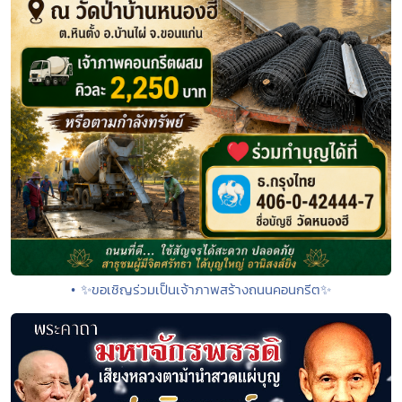
• ✨ขอเชิญร่วมเป็นเจ้าภาพสร้างถนนคอนกรีต✨