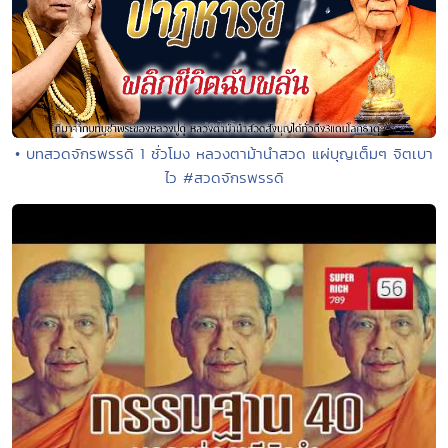
• บทสวดจักรพรรดิ 1 ชั่วโมง หลวงตาม้านำสวด แผ่บุญเต็มๆ จิตเบา
ไว #สวดจักรพรรดิ