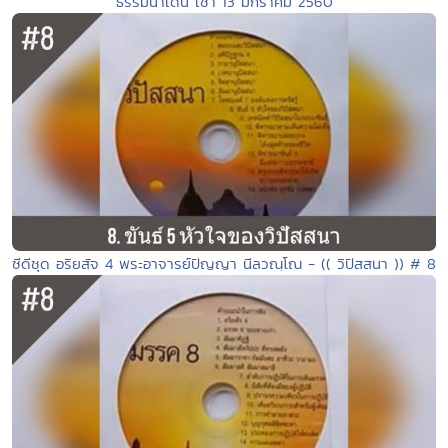
ธรรมนำเดิน เช้า 13 มกราคม 2560
ซีดีชุด อริยสัจ 4 พระอาจารย์ปัญญา นีลวณฺโณ - (( วิปัสสนา )) # 8