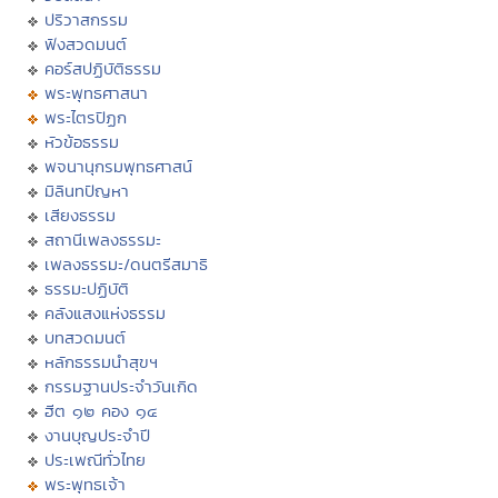
ปริวาสกรรม
ฟังสวดมนต์
คอร์สปฏิบัติธรรม
พระพุทธศาสนา
พระไตรปิฏก
หัวข้อธรรม
พจนานุกรมพุทธศาสน์
มิลินทปัญหา
เสียงธรรม
สถานีเพลงธรรมะ
เพลงธรรมะ/ดนตรีสมาธิ
ธรรมะปฏิบัติ
คลังแสงแห่งธรรม
บทสวดมนต์
หลักธรรมนำสุขฯ
กรรมฐานประจำวันเกิด
ฮีต ๑๒ คอง ๑๔
งานบุญประจำปี
ประเพณีทั่วไทย
พระพุทธเจ้า