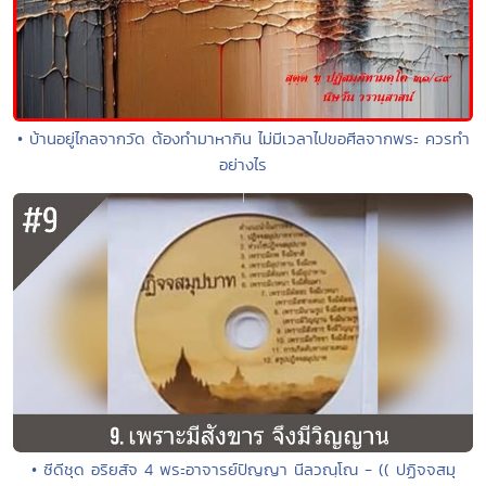
• บ้านอยู่ไกลจากวัด ต้องทำมาหากิน ไม่มีเวลาไปขอศีลจากพระ ควรทำ
อย่างไร
• ซีดีชุด อริยสัจ 4 พระอาจารย์ปัญญา นีลวณฺโณ - (( ปฏิจจสมุ