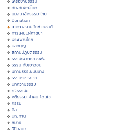
เครือข่ายธรรมะ
สัญลักษณ์ไทย
มุมสมาชิกธรรมะไทย
Donation
เทศกาลงานวัดช่วยชาติ
การเผยแผ่ศาสนา
ประเพณีไทย
บอกบุญ
สถานปฏิบัติธรรม
ธรรมะจากหลวงพ่อ
ธรรมะกับเยาวชน
นิทานธรรมะบันเทิง
ธรรมะบรรยาย
บทความธรรมะ
กวีธรรมะ
คติธรรม คำคม โดนใจ
กรรม
ศีล
บุญทาน
สมาธิ
วิปัสสนา