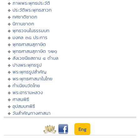
ภาพพระพุทธประวัติ
ประวัติพระพุทธสาวก
ทศชาติชาดก
นิทานชาดก
พุทธวจนในธรรมบท
มงคล ๓๘ ประการ
พุทธศาสนสุภาษิต
พุทธศาสนสุภาษิต ๖๒๑
สังเวชนียสถาน ๔ ตำบล
ปางพระพุทธรูป
พระพุทธรูปสำคัญ
พระพุทธศาสนาในไทย
ทำเนียบวัดไทย
พระอารามหลวง
ศาสนพิธี
อุปสมบทพิธี
วันสำคัญทางศาสนา
Eng