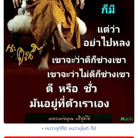
• คนว่ากูดีก็มี คนว่ากูไม่ดี ก็มี