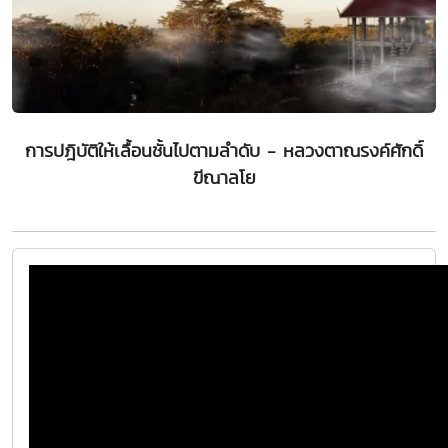
การปฎิบัติให้เลื้อนชั้นไปตามลำดับ - หลวงตาณรงค์ศักดิ์
ขีณาลโย