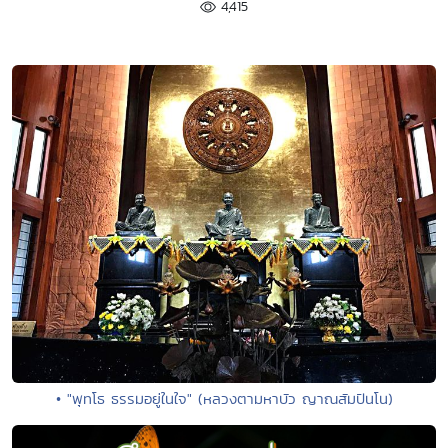
4,415
• "พุทโธ ธรรมอยู่ในใจ" (หลวงตามหาบัว ญาณสัมปันโน)