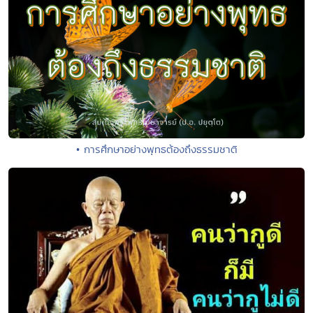
• การศึกษาอย่างพุทธต้องถึงธรรมชาติ