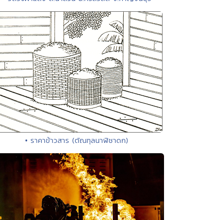
• ราคาข้าวสาร (ตัณฑุลนาฬิชาดก)