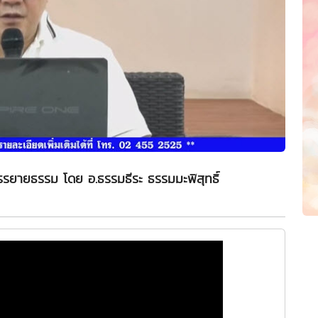
รยายธรรม โดย อ.ธรรมธีระ ธรรมมะพิสุทธิ์