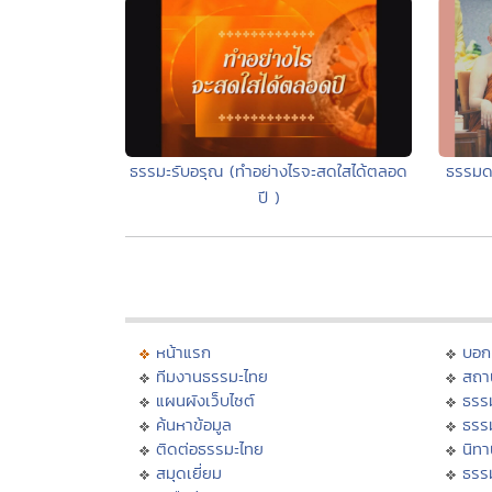
ธรรมด
ธรรมะรับอรุณ (ทำอย่างไรจะสดใสได้ตลอด
ปี )
หน้าแรก
บอก
ทีมงานธรรมะไทย
สถา
แผนผังเว็บไซต์
ธรร
ค้นหาข้อมูล
ธรร
ติดต่อธรรมะไทย
นิทา
สมุดเยี่ยม
ธรร