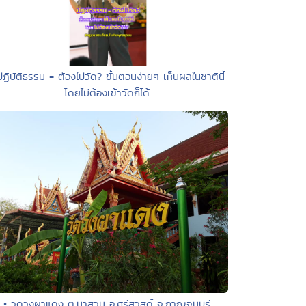
ปฏิบัติธรรม = ต้องไปวัด? ขั้นตอนง่ายๆ เห็นผลในชาตินี้
โดยไม่ต้องเข้าวัดก็ได้
• วัดวังผาแดง ต.นาสวน อ.ศรีสวัสดิ์ จ.กาญจนบุรี