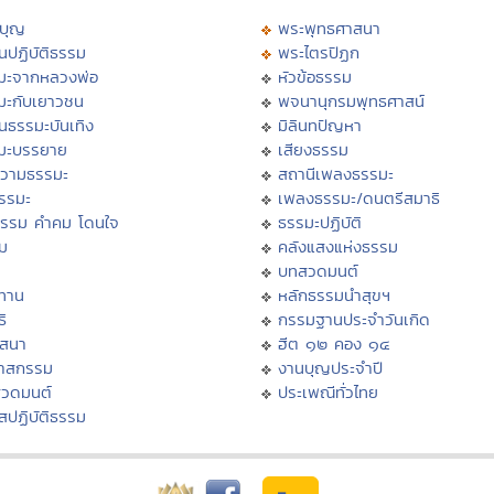
บุญ
พระพุทธศาสนา
นปฏิบัติธรรม
พระไตรปิฏก
มะจากหลวงพ่อ
หัวข้อธรรม
มะกับเยาวชน
พจนานุกรมพุทธศาสน์
นธรรมะบันเทิง
มิลินทปัญหา
มะบรรยาย
เสียงธรรม
วามธรรมะ
สถานีเพลงธรรมะ
ธรรมะ
เพลงธรรมะ/ดนตรีสมาธิ
ธรรม คำคม โดนใจ
ธรรมะปฏิบัติ
ม
คลังแสงแห่งธรรม
บทสวดมนต์
ทาน
หลักธรรมนำสุขฯ
ิ
กรรมฐานประจำวันเกิด
สสนา
ฮีต ๑๒ คอง ๑๔
วาสกรรม
งานบุญประจำปี
สวดมนต์
ประเพณีทั่วไทย
สปฏิบัติธรรม