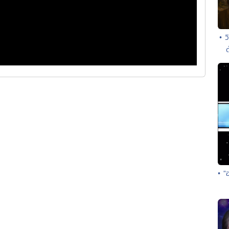
• 
• "