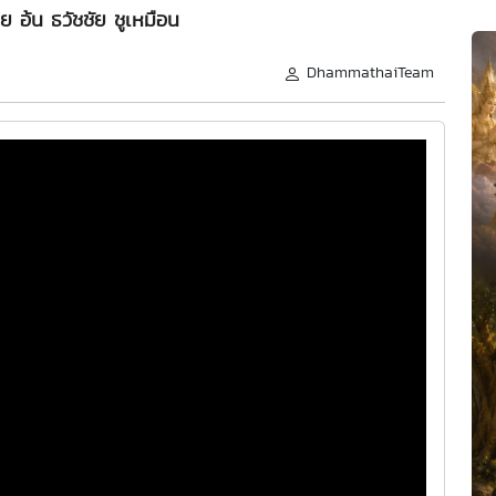
 อ้น ธวัชชัย ชูเหมือน
DhammathaiTeam