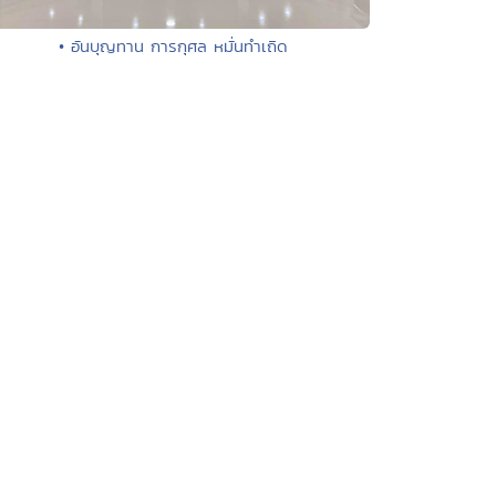
• อันบุญทาน การกุศล หมั่นทำเถิด