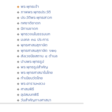
พระพุทธเจ้า
ภาพพระพุทธประวัติ
ประวัติพระพุทธสาวก
ทศชาติชาดก
นิทานชาดก
พุทธวจนในธรรมบท
มงคล ๓๘ ประการ
พุทธศาสนสุภาษิต
พุทธศาสนสุภาษิต ๖๒๑
สังเวชนียสถาน ๔ ตำบล
ปางพระพุทธรูป
พระพุทธรูปสำคัญ
พระพุทธศาสนาในไทย
ทำเนียบวัดไทย
พระอารามหลวง
ศาสนพิธี
อุปสมบทพิธี
วันสำคัญทางศาสนา