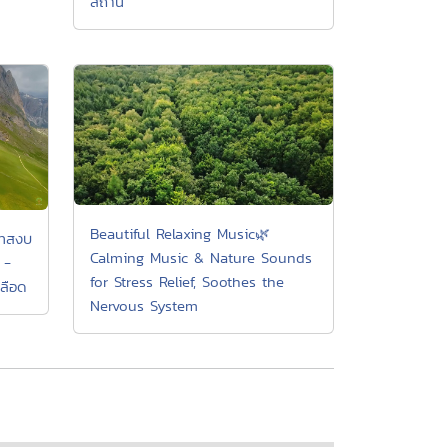
สถาน
Beautiful Relaxing Music🌿
าทสงบ
Calming Music & Nature Sounds
 -
for Stress Relief, Soothes the
ลือด
Nervous System