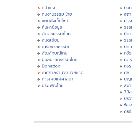
หน้าแรก
บอก
ทีมงานธรรมะไทย
สถา
แผนผังเว็บไซต์
ธรร
ค้นหาข้อมูล
ธรร
ติดต่อธรรมะไทย
นิทา
สมุดเยี่ยม
ธรร
เครือข่ายธรรมะ
บทค
สัญลักษณ์ไทย
กวี
มุมสมาชิกธรรมะไทย
คติ
Donation
กรร
เทศกาลงานวัดช่วยชาติ
ศีล
การเผยแผ่ศาสนา
บุญ
ประเพณีไทย
สมาธ
วิปั
ปริ
ฟัง
คอร์