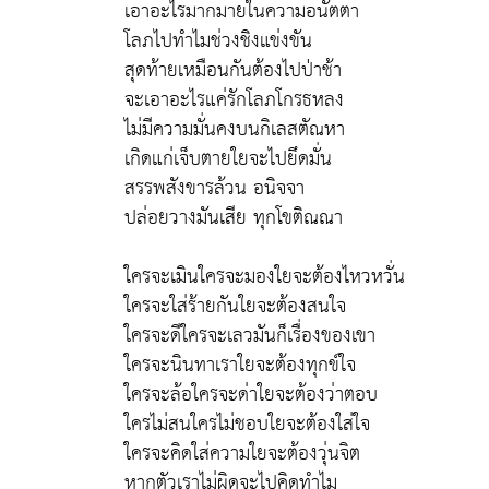
เอาอะไรมากมายในความอนัตตา
โลภไปทำไมช่วงชิงแข่งขัน
สุดท้ายเหมือนกันต้องไปป่าช้า
จะเอาอะไรแค่รักโลภโกรธหลง
ไม่มีความมั่นคงบนกิเลสตัณหา
เกิดแก่เจ็บตายใยจะไปยึดมั่น
สรรพสังขารล้วน อนิจจา
ปล่อยวางมันเสีย ทุกโขติณณา
ใครจะเมินใครจะมองใยจะต้องไหวหวั่น
ใครจะใส่ร้ายกันใยจะต้องสนใจ
ใครจะดีใครจะเลวมันก็เรื่องของเขา
ใครจะนินทาเราใยจะต้องทุกข์ใจ
ใครจะล้อใครจะด่าใยจะต้องว่าตอบ
ใครไม่สนใครไม่ชอบใยจะต้องใส่ใจ
ใครจะคิดใส่ความใยจะต้องวุ่นจิต
หากตัวเราไม่ผิดจะไปคิดทำไม