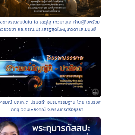
วิชฺชาจรณสมฺปนฺโน โส เสฏฺโฐ เทวมานุเส ท่านผู้ถึงพร้อม
ด้วยวิชชา และจรณะประเสริฐสุดในหมู่เทวดาและมนุษย์
อารมณ์ บัญญัติ ปรมัตถ์" อบรมกรรมฐาน โดย เขมรังสี
ภิกขุ วัดมเหยงคณ์ จ.พระนครศรีอยุธยา