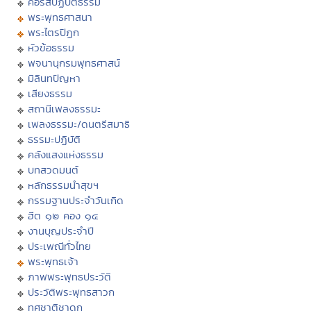
คอร์สปฏิบัติธรรม
พระพุทธศาสนา
พระไตรปิฏก
หัวข้อธรรม
พจนานุกรมพุทธศาสน์
มิลินทปัญหา
เสียงธรรม
สถานีเพลงธรรมะ
เพลงธรรมะ/ดนตรีสมาธิ
ธรรมะปฏิบัติ
คลังแสงแห่งธรรม
บทสวดมนต์
หลักธรรมนำสุขฯ
กรรมฐานประจำวันเกิด
ฮีต ๑๒ คอง ๑๔
งานบุญประจำปี
ประเพณีทั่วไทย
พระพุทธเจ้า
ภาพพระพุทธประวัติ
ประวัติพระพุทธสาวก
ทศชาติชาดก