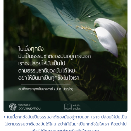
• ในเมื่อทุกขังมันเป็นธรรมชาติของมันอยู่ภายนอก เราจะปล่อยให้มันเป็น
ไปตามธรรมชาติของมันได้ไหม อย่าให้มันมาเป็นทุกขังในใจเรา คืออย่าไป
เก็บไปยึดฉวยเอาเข้ามาบีบคั้นใจของเรา