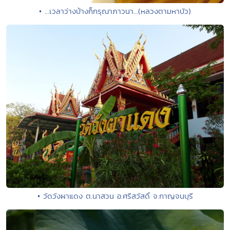
• ...เวลาว่างบ้างก็กรุณาภาวนา...(หลวงตามหาบัว)
• วัดวังผาแดง ต.นาสวน อ.ศรีสวัสดิ์ จ.กาญจนบุรี