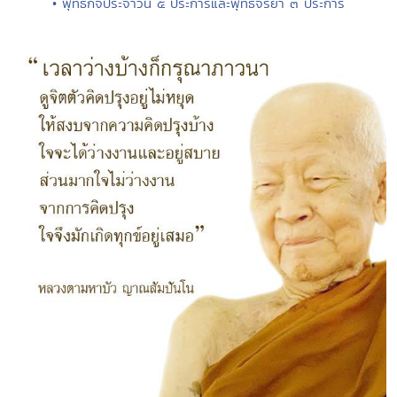
• พุทธกิจประจำวัน ๕ ประการและพุทธจริยา ๓ ประการ