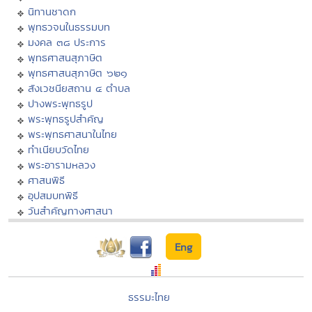
นิทานชาดก
พุทธวจนในธรรมบท
มงคล ๓๘ ประการ
พุทธศาสนสุภาษิต
พุทธศาสนสุภาษิต ๖๒๑
สังเวชนียสถาน ๔ ตำบล
ปางพระพุทธรูป
พระพุทธรูปสำคัญ
พระพุทธศาสนาในไทย
ทำเนียบวัดไทย
พระอารามหลวง
ศาสนพิธี
อุปสมบทพิธี
วันสำคัญทางศาสนา
Eng
ธรรมะไทย