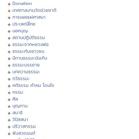
Donation
เทศกาลงานวัดช่วยชาติ
การเผยแผ่ศาสนา
ประเพณีไทย
บอกบุญ
สถานปฏิบัติธรรม
ธรรมะจากหลวงพ่อ
ธรรมะกับเยาวชน
นิทานธรรมะบันเทิง
ธรรมะบรรยาย
บทความธรรมะ
กวีธรรมะ
คติธรรม คำคม โดนใจ
กรรม
ศีล
บุญทาน
สมาธิ
วิปัสสนา
ปริวาสกรรม
ฟังสวดมนต์