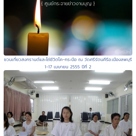
ชวนเที่ยวสงกรานต์และไถ่ชีวิตโค-กระบือ ณ วัดศรีรัตนคีรีอ.เมืองลพบุรี
1-17 เมษายน 2555 ปีที่ 2