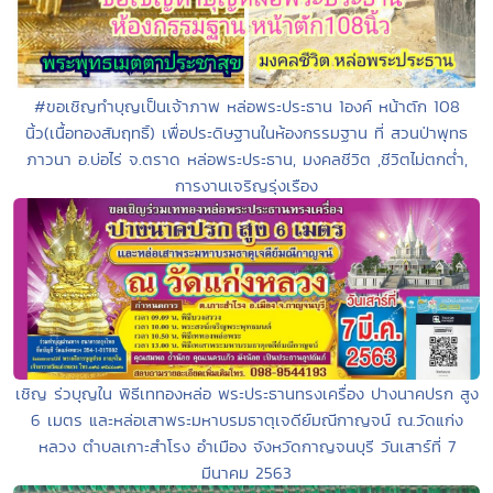
#ขอเชิญทำบุญเป็นเจ้าภาพ หล่อพระประธาน 1องค์ หน้าตัก 108
นิ้ว(เนื้อทองสัมฤทธิ์) เพื่อประดิษฐานในห้องกรรมฐาน ที่ สวนป่าพุทธ
ภาวนา อ.บ่อไร่ จ.ตราด หล่อพระประธาน, มงคลชีวิต ,ชีวิตไม่ตกต่ำ,
การงานเจริญรุ่งเรือง
เชิญ ร่วบุญใน พิธีเททองหล่อ พระประธานทรงเครื่อง ปางนาคปรก สูง
6 เมตร และหล่อเสาพระมหาบรมธาตุเจดีย์มณีกาญจน์ ณ.วัดแก่ง
หลวง ตำบลเกาะสำโรง อำเมือง จังหวัดกาญจนบุรี วันเสาร์ที่ 7
มีนาคม 2563