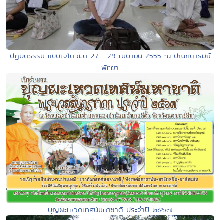
ปฏิบัติธรรม แบบเจโตวิมุติ 27 - 29 เมษายน 2555 ณ ปัณฑิตารมย์
พัทยา
บุญผะเหวดเทศน์มหาชาติ ประจำปี ๒๕๖๗