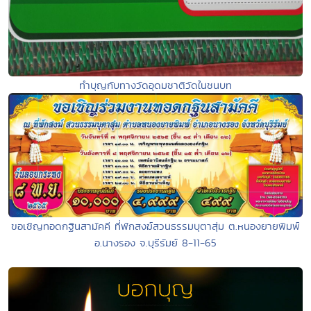
ทำบุญกับทางวัดอุดมชาติวัดในชนบท
ขอเชิญทอดกฐินสามัคคี ที่พักสงฆ์สวนธรรมบุตาสุ่ม ต.หนองยายพิมพ์
อ.นางรอง จ.บุรีรัมย์ 8-11-65