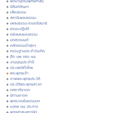
พจนานุกรมพุทธศาสน์
มิลินทปัญหา
เสียงธรรม
สถานีเพลงธรรมะ
เพลงธรรมะ/ดนตรีสมาธิ
ธรรมะปฏิบัติ
คลังแสงแห่งธรรม
บทสวดมนต์
หลักธรรมนำสุขฯ
กรรมฐานประจำวันเกิด
ฮีต ๑๒ คอง ๑๔
งานบุญประจำปี
ประเพณีทั่วไทย
พระพุทธเจ้า
ภาพพระพุทธประวัติ
ประวัติพระพุทธสาวก
ทศชาติชาดก
นิทานชาดก
พุทธวจนในธรรมบท
มงคล ๓๘ ประการ
พุทธศาสนสุภาษิต