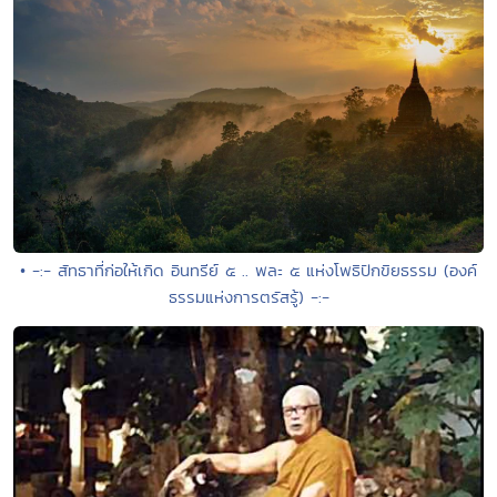
• -:- สัทธาที่ก่อให้เกิด อินทรีย์ ๕ .. พละ ๕ แห่งโพธิปักขิยธรรม (องค์
ธรรมแห่งการตรัสรู้) -:-