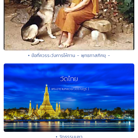
• ข้อที่ควรระวังการให้ทาน - พุทธทาสภิกขุ -
• วัดธรรมบูชา