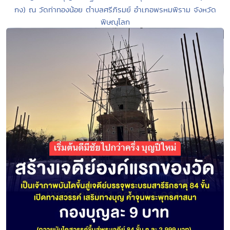
กง) ณ วัดท่าทองน้อย ตำบลศรีภิรมย์ อำเภอพรหมพิราม จังหวัด
พิษณุโลก