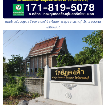
ขอเชิญร่วมบุญสร้างพระเจดีย์สหัสสพุทธสุวรรณธาตุ” วัดไชยมงคล
หนองพนัง