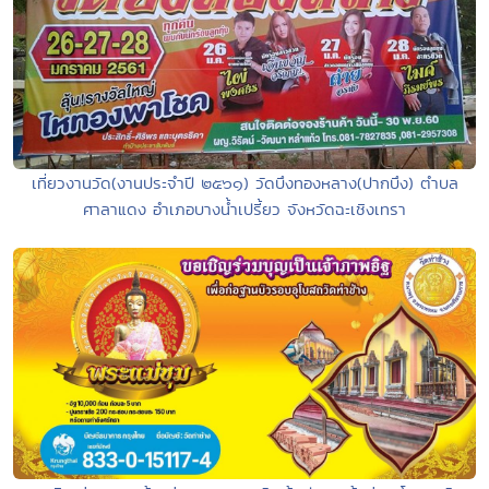
เที่ยวงานวัด(งานประจำปี ๒๕๖๑) วัดบึงทองหลาง(ปากบึง) ตำบล
ศาลาแดง อำเภอบางน้ำเปรี้ยว จังหวัดฉะเชิงเทรา