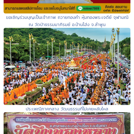
ขอเชิญร่วมบุญเป็นเจ้าภาพ ถวายทองคำ หุ้มทองพระเจดีย์ จุฬามณี
ณ วัดป่าธรรมมาภิรมย์ อ.บ้านโฮ่ง จ.ลำพูน
ประเพณีภาคกลาง วัฒนธรรมที่ไม่เคยหลับใหล