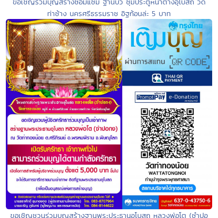
ขอเชิญร่วมบุญสร้างซ่อมแซม ฐานบัว ซุ้มประตูหน้าต่างอุโบสถ วัด
ท่าช้าง นครศรีธรรมราช อิฐก้อนล่ะ 5 บาท
ขอเชิญชวนร่วมบุญสร้างฐานพระประธานอุโบสถ หลวงพ่อโต (ซำปอ