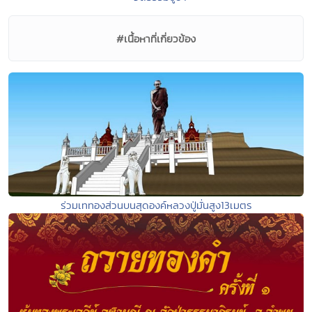
#เนื้อหาที่เกี่ยวข้อง
ร่วมเททองส่วนบนสุดองค์หลวงปู่มั่นสูง13เมตร