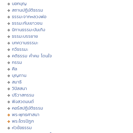
บอกบุญ
สถานปฏิบัติธรรม
ธรรมะจากหลวงพ่อ
ธรรมะกับเยาวชน
นิทานธรรมะบันเทิง
ธรรมะบรรยาย
บทความธรรมะ
กวีธรรมะ
คติธรรม คำคม โดนใจ
กรรม
ศีล
บุญทาน
สมาธิ
วิปัสสนา
ปริวาสกรรม
ฟังสวดมนต์
คอร์สปฏิบัติธรรม
พระพุทธศาสนา
พระไตรปิฏก
หัวข้อธรรม