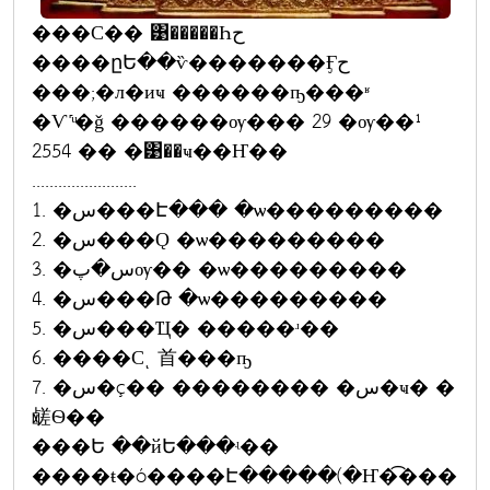
���С�� ͹�����Һح
����ըԵ��ѷ�������Ӻح
���;�л�иҹ ������ҧ���ʶ
�Ѵ˹ͧ�ǧ ������ѹ��� 29 �ѹ��¹
2554 �� �͹��ҹ��Ҥ��
........................
1. �س���Է��� �ѡ���������
2. �س���Ǫ �ѡ���������
3. �س�پѹ�� �ѡ���������
4. �س���Թ �ѡ���������
5. �س���Ҵ� �����ʴ��
6. ����Сͺ ⾸���ҧ
7. �س�ç�� �������� �س�ҹ� �
鹾Ѳ��
���Ե ��йԵ���ʵ��
����ŧ�ó����Է�����(�Ҥ�͡���