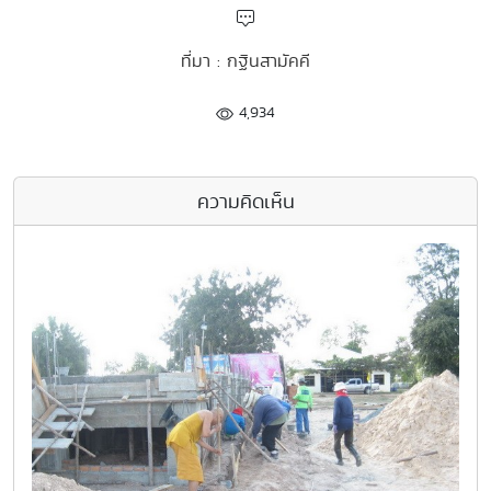
ที่มา : กฐินสามัคคี
4,934
ความคิดเห็น