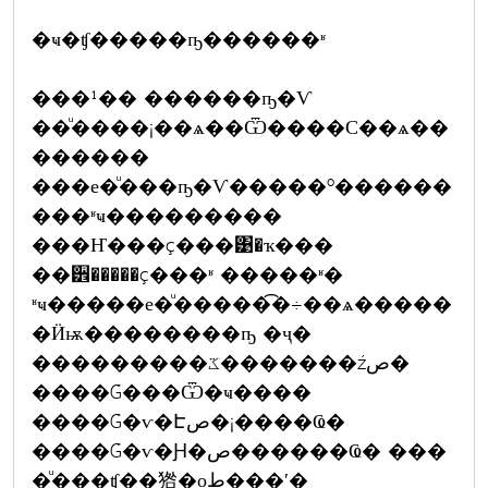
�ҹ�ʧ�����ҧ������ʶ
���¹�� ������ҧ�Ѵ
��ͧ����¡��ѧ��Ѿ����С��ѧ��
������
���е�ͧ���ҧ�Ѵ�����º������
���ʶҹ���������
���Ҥ���ç���͹�ҡ���
��੾�����ç���ʶ �����ʶ�
ʶҹ�����е�ͧ�����͡�÷��ѧ�����
�Ӥѭ��������ҧ �ҷ�
���������ػ�������źص�
����Ǵ���Ѿ�ҹ����
����Ǵ�ѵ�Էص�¡����Ҩ�
����Ǵ�ѵ�Ԩ�ص������Ҩ� ���
�ͧ���ʧ��㹾�оط���ʹ�