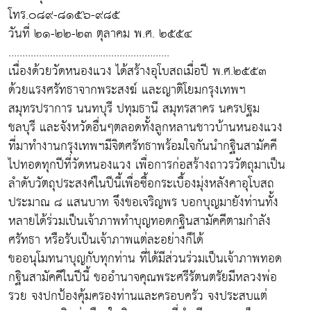
โทร.๐๘๙-๘๑๕๖-๙๘๕
วันที่ ๒๑-๒๒-๒๓ ตุลาคม พ.ศ. ๒๕๕๔
..........................................................
เนื่องด้วยวัดหนองแวง ได้สร้างอุโบสถเมื่อปี พ.ศ.๒๕๕๓
ด้วยแรงศรัทธาจากพระสงฆ์ และญาติโยมกรุงเทพฯ
สมุทรปราการ นนทบุรี ปทุมธานี สมุทรสาคร นครปฐม
ชลบุรี และจังหวัดอื่นๆตลอดทั้งลูกหลานชาวบ้านหนองแวง
ที่มาทำงานกรุงเทพฯมีจิตศรัทธาพร้อมใจกันนำกฐินสามัคคี
ไปทอดทุกปีที่วัดหนองแวง เพื่อการก่อสร้างถาวรวัตถุมาเป็น
ลำดับวัตถุประสงค์ในปีนี้เพื่อซื้อกระเบื้องมุ่งหลังคาอุโบสถ
ประมาณ ๘ แสนบาท จึงขอเจริญพร บอกบุญมายังท่านทั้ง
หลายได้ร่วมเป็นเจ้าภาพทำบุญทอดกฐินสามัคคีตามกำลัง
ศรัทธา หรือรับเป็นเจ้าภาพแต่ละอย่างก็ได้
ขออนุโมทนาบุญกับทุกท่าน ที่ได้มีส่วนร่วมเป็นเจ้าภาพทอด
กฐินสามัคคีในปีนี้ ขออำนาจคุณพระศรีรัตนตรัยมีหลวงพ่อ
รวย จงปกป้องคุ้มครองท่านและครอบครัว จงประสบแต่