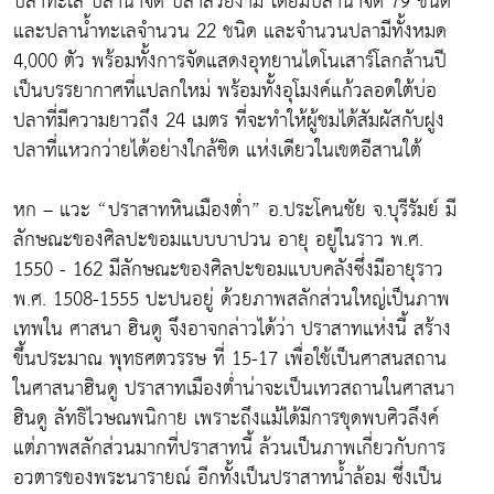
ปลาทะเล ปลาน้ำจืด ปลาสวยงาม โดยมีปลาน้ำจืด 79 ชนิด
และปลาน้ำทะเลจำนวน 22 ชนิด และจำนวนปลามีทั้งหมด
4,000 ตัว พร้อมทั้งการจัดแสดงอุทยานไดโนเสาร์โลกล้านปี
เป็นบรรยากาศที่แปลกใหม่ พร้อมทั้งอุโมงค์แก้วลอดใต้บ่อ
ปลาที่มีความยาวถึง 24 เมตร ที่จะทำให้ผู้ชมได้สัมผัสกับฝูง
ปลาที่แหวกว่ายได้อย่างใกล้ชิด แห่งเดียวในเขตอีสานใต้
หก – แวะ “ปราสาทหินเมืองต่ำ” อ.ประโคนชัย จ.บุรีรัมย์ มี
ลักษณะของศิลปะขอมแบบบาปวน อายุ อยู่ในราว พ.ศ.
1550 - 162 มีลักษณะของศิลปะขอมแบบคลังซึ่งมีอายุราว
พ.ศ. 1508-1555 ปะปนอยู่ ด้วยภาพสลักส่วนใหญ่เป็นภาพ
เทพใน ศาสนา ฮินดู จึงอาจกล่าวได้ว่า ปราสาทแห่งนี้ สร้าง
ขึ้นประมาณ พุทธศตวรรษ ที่ 15-17 เพื่อใช้เป็นศาสนสถาน
ในศาสนาฮินดู ปราสาทเมืองต่ำน่าจะเป็นเทวสถานในศาสนา
ฮินดู ลัทธิไวษณพนิกาย เพราะถึงแม้ได้มีการขุดพบศิวลึงค์
แต่ภาพสลักส่วนมากที่ปราสาทนี้ ล้วนเป็นภาพเกี่ยวกับการ
อวตารของพระนารายณ์ อีกทั้งเป็นปราสาทน้ำล้อม ซึ่งเป็น