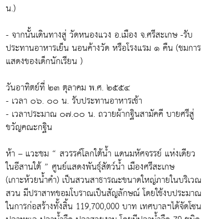
น.)
- จากนั้นเดินทางสู่ วัดหนองแวง อ.เมือง จ.ศรีสะเกษ -รับ
ประทานอาหารเย็น นอนค้างวัด หรือโรงแรม ๑ คืน (ชมการ
แสดงของเด็กนักเรียน )
วันอาทิตย์ที่ ๒๓ ตุลาคม พ.ศ. ๒๕๕๔
- เวลา ๐๖. ๐๐ น. รับประทานอาหารเช้า
- เวลาประมาณ ๐๗.๐๐ น. ถวายผ้ากฐินสามัคคี บายศรีสู่
ขวัญคณะกฐิน
ห้า – แวะชม “ สวรรค์โลกใต้น้ำ แดนมหัศจรรย์ แห่งเดียว
ในอีสานใต้ ” ศูนย์แสดงพันธุ์สัตว์น้ำ เมืองศรีสะเกษ
(เกาะห้วยน้ำคำ) เป็นสวนสาธารณะขนาดใหญ่ภายในบริเวณ
สวน มีปราสาทขอมโบราณเป็นสัญลักษณ์ โดยใช้งบประมาณ
ในการก่อสร้างทั้งสิ้น 119,700,000 บาท เทศบาลฯได้จัดโซน