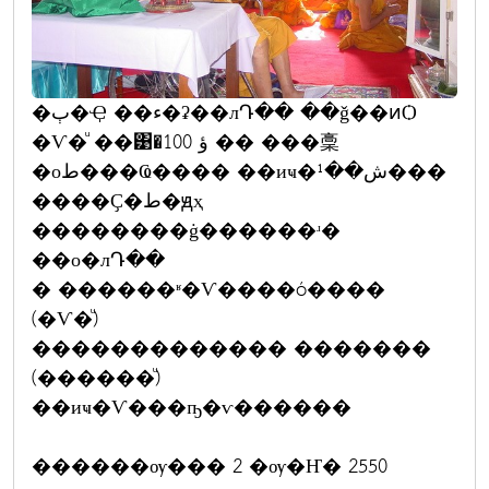
�ٻ�Ҿ ��ء�ʡ��лԴ�� ��ǧ��ͷѺ
�Ѵ�ͧ ��͹�ؤ 100 �� ���稾
�оط���Ҩ���� ��иҹ�ش��¹���
����Ҫ�ط�ԭҳ
��������ġ������ʴ�
��о�лԴ��
� ������ʶ�Ѵ����ó����
(�Ѵ�ͧ)
������������� �������
(������ͧ)
��иҹ�Ѵ���ҧ�ѵ������
������ѹ��� 2 �ѹ�Ҥ� 2550