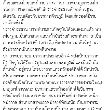
ลักษณะของไวษณพนิกาย ต่างจากปราสาทบนภูเขาของไศ
วนิกาย ปราสาทเมืองต่ำมีปรางค์ประธานห้าองค์บนฐาน
เดียวกัน เช่นเดียวกับปราสาทศีขรภูมิ โดยแต่ละองค์มีราย
ละเอียดดังนี้
ปรางค์ประธาน ปรางค์ประธานปัจจุบันได้ถล่มลงมาแล้ว พบ
เพียงฐานเป็นศิลาแลง และหน้าบันซึ่งสลักจากหินทราย เป็น
ภาพพระอินทร์ทรงช้างเอราวัณ ศิลปะปาปวน สันนิษฐานว่า
ตัวปราสาทเป็นปราสาทหินทราย
ปราสาทประกอบ ปราสาทประกอบอีก 4 หลังเป็นปราสาท
อิฐ ปัจจุบันได้รับการบูรณะในสภาพสมบูรณ์ และมีหน้าบัน
ด้านหน้า อยู่ครบ โดยปราสาทแถวหลังองค์ทิศใต้ มีหน้าบัน
เป็นภาพพระวรุณเทพประทับเหนือหงษ์ ปราสาทแถวหลัง
องค์ทิศเหนือเป็นภาพพระกฤษณะ (ร่างอวตารของพระวิษณุ)
ยกภูเขาโควรรธนะ ปราสาทแถวหน้าองค์ทิศใต้เป็นภาพ
พระอินทร์ ปางมหาราชลีลาสนะ (นั่งชันเข่า) ประทับเหนือ
หน้ากาล ส่วนปราสาทแถวหน้าองค์ทิศเหนือ เป็นภาพพระ
ศิวะคู่พระอุมา ประทับบนโคนนทิในปาง อุมามเหศวร (2 ชม)