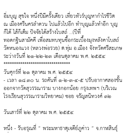
อิ่มบุญ สุขใจ หนึ่งปีมีครั้งเดียว เที่ยวทัวร์บุญหากำไรชีวิต
ณ เมืองศรีนครลำดวน ไปแล้วไปอีก ทำบุญแล้วทำอีก บุญ
ก็ได้ ไส้ก็เต็ม ปัจจัยได้สร้างโบสถ์ …(ปีที่
ทอดกฐินสามัคคี เพื่อสมทบทุนซื้อกระเบื้องมุงหลังคาโบสถ์
วัดหนองแวง (หลวงพ่อรวย) ต.ทุ่ม อ.เมือง จังหวัดศรีสะเกษ
ระว่างวันที่ ๒๑-๒๒-๒๓ เดือนตุลาคม พ.ศ. ๒๕๕๔
********************************
วันศุกร์ที่ ๒๑ ตุลาคม พ.ศ. ๒๕๕๔
- เวลา ๑๘.๓๐ น. รถคันที่ ๑-๒-๓-๔-๕ ปรับอากาศสองชั้น
ออกจากวัดสุวรรณาราม บางกอกน้อย กรุงเทพฯ (บริเวณ
โรงเรียนสุวรรณารามวิทยาคม) ซอย จรัญสนิทวงศ์ ๓๒
วันเสาร์ที่ ๒๒ ตุลาคม พ.ศ. ๒๕๕๔
หนึ่ง - รับอรุณที่ “ พระมหาธาตุเจดีย์ภูค่าว ” จ.กาฬสินธุ์