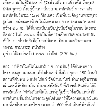
เพื่อความเป็นสิริมงคล ทำธุระส่วนตัว ทานข้าวต้ม วัดพุทธ
นิมิต(ภูค่าว) ตั้งอยู่บ้านนาสีนวล ต. สหัสขันธ์ ห่างจากตัว
อ.สหัสขันธ์ประมาณ ๗ กิโลเมตร เป็นที่ประดิษฐานพระพุทธ
รูปไสยาสน์ตะแคงซ้าย ไม่มีเกตุมาลา ยาวประมาณ ๒ เมตร
กว้าง ๕๐ ซม. ได้ขึ้นทะเบียนเป็นปูชนียวัตถุโบราณ โดยกรม
ศิลปกร ในปี ๒๔๘๔ ซึ่งเป็นที่เคารพสักการะของประชาชน
ทั่วไป ภายในวัดยังมีอุโบสถไม้แบบเปิด แกะสลักลวดลาย
งดงาม ตามประตู หน้าต่าง
ภูค่าว ใช้งบก่อสร้าง ๓๐๐ กว่าร้อย (2.30 ชม.)
สอง–“พิพิธภัณฑ์ไดโนเสาร์ ” จ. กาฬสินธุ์ ได้ค้นพบซาก
โครงกระดูก และรอยเท้าไดโนเสาร์ ซี่งมีอายุกว่า 150 ล้านปี
สถานที่ค้นพบ 3 แห่ง ได้แก่ วัดบ้านนาใคร้ อำเภอกุฉินาราย
ณ์ และที่วัดสักกะวัน อำเภอสหัสขันธ์ ที่เราจะไปชมกัน ได้มี
การจัดสร้าง "พิพิธภัณฑ์ไดโนเสาร์ภูกุ้มข้าว"ซึ่งเป็นแหล่งที่มี
การค้นพบชิ้นส่วนโครงกระดูกไดโนเสาร์ที่มีความสมบูรณ์และ
มากที่สุดในประเทศไทย (มากกว่า 600 ชิ้น) เป็นพิพิธภัณฑ์