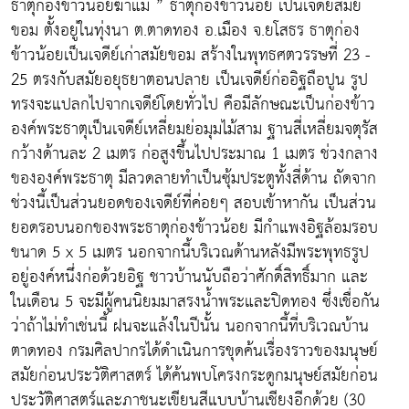
ธาตุก่องข้าวน้อยฆ่าแม่ ” ธาตุก่องข้าวน้อย เป็นเจดีย์สมัย
ขอม ตั้งอยู่ในทุ่งนา ต.ตาดทอง อ.เมือง จ.ยโสธร ธาตุก่อง
ข้าวน้อยเป็นเจดีย์เก่าสมัยขอม สร้างในพุทธศตวรรษที่ 23 -
25 ตรงกับสมัยอยุธยาตอนปลาย เป็นเจดีย์ก่ออิฐถือปูน รูป
ทรงจะแปลกไปจากเจดีย์โดยทั่วไป คือมีลักษณะเป็นก่องข้าว
องค์พระธาตุเป็นเจดีย์เหลี่ยมย่อมุมไม้สาม ฐานสี่เหลี่ยมจตุรัส
กว้างด้านละ 2 เมตร ก่อสูงขึ้นไปประมาณ 1 เมตร ช่วงกลาง
ขององค์พระธาตุ มีลวดลายทำเป็นซุ้มประตูทั้งสี่ด้าน ถัดจาก
ช่วงนี้เป็นส่วนยอดของเจดีย์ที่ค่อยๆ สอบเข้าหากัน เป็นส่วน
ยอดรอบนอกของพระธาตุก่องข้าวน้อย มีกำแพงอิฐล้อมรอบ
ขนาด 5 x 5 เมตร นอกจากนี้บริเวณด้านหลังมีพระพุทธรูป
อยู่องค์หนึ่งก่อด้วยอิฐ ชาวบ้านนับถือว่าศักดิ์สิทธิ์มาก และ
ในเดือน 5 จะมีผู้คนนิยมมาสรงน้ำพระและปิดทอง ซึ่งเชื่อกัน
ว่าถ้าไม่ทำเช่นนี้ ฝนจะแล้งในปีนั้น นอกจากนี้ที่บริเวณบ้าน
ตาดทอง กรมศิลปากรได้ดำเนินการขุดค้นเรื่องราวของมนุษย์
สมัยก่อนประวัติศาสตร์ ได้ค้นพบโครงกระดูกมนุษย์สมัยก่อน
ประวัติศาสตร์และภาชนะเขียนสีแบบบ้านเชียงอีกด้วย (30