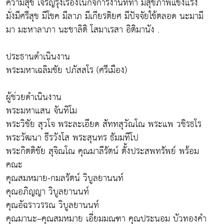
ความสุข เจริญรุ่งเรืองในกิจการงานที่ทำ มีสุขภาพแข็งแรง
มั่งมีศรีสุข มีโชค มีลาภ มีเกียรติยศ มีปัจจัยใช้ตลอด นะมามี
มา มะหาลาภา นะชาลิติ โสมาเรสา อิติมานัง .
ประธานดำเนินงาน
พระมหาเฉลิมชัย ปภัสสโร (ศรีเมือง)
ผู้ช่วยดำเนินงาน
พระมหาแสน จันทิโม
พระวิชัย สุวโจ พระละเอียด สัททสุวัณโณ พระแพ วชิรธโร
พระวัฒนา ธีรวังโส พระสุนทร ธัมมทีโป
พระกิตติชัย สุจิณโณ คุณมาลีรัตน์ ตั้งประสพทรัพย์ พร้อม
คณะ
คุณสมหมาย-กมลรัตน์ วิบูลยานนท์
คุณอภิญญา วิบูลยานนท์
คุณอัฉราวรรณ วิบูลยานนท์
คุณมานะ–คุณสมหมาย เอี่ยมมณฑา คุณประนอม บัวทองคำ