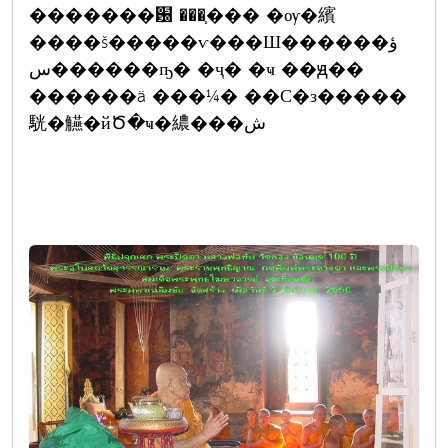
�������԰ ���֧��� �ѹ�繽
����š�����ѵ���Ш������ؤ
س������ҧ� �ҷ� �ҹ ��ԭ��
������ä ���¼� ��С�з�����
駫�觾�йԾ�ҹ�繷���ش