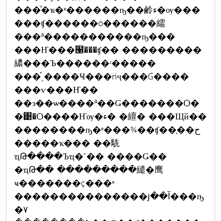
���ͧ�ҡ�ʶ������ҧ��鹷ء�ѹ���
���ʧ������ö������繻
���ª�����������ҧ���
���Ҥ���๡���ʧ�� ���������
繷���Ъ������ʴ�����
���֡ͺ����Ҹ���ǹҷ���Ǵ����
���ѵ���Ҥ��
��з��ѡ����ª��Ǥ�������Ѻ�
�͹�Ѻ����Ҥѹ�ء� �繵� ���Щй��
��������ҧ�ʶ���¾��ʧ��֧��ح
�����ҡ��� ��駪
ҵԹ����Ъҵ�˹�� ����Ǥ��
�ҵԹ�� ���������繾�鹰
ҹ�������ç���ʶ
���������������յ��آ���ҧ
�٧