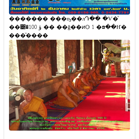
������� ���ҧ��лԴ�� �Ѵ�ͧ
��͹�ؤ 100 �� ��ǧ��ͷѺ 1 �ອ��Ҥ�
���ͧ����