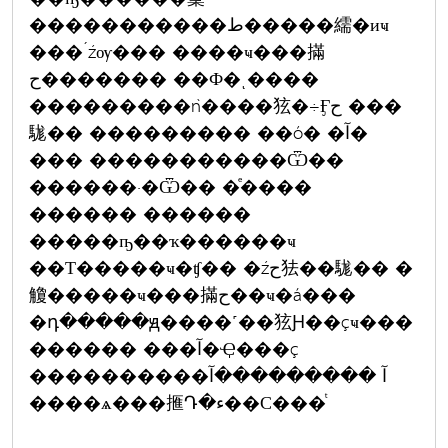
�����������ط�����繻�иҹ
���´źѹ��� ����ҹ���㨺
ح������� ��Ф�ͺ����
���������ǹ����㹡�÷Ӻح ���
駹�� ��������� ��ó� �آ�
��� �����������Ѿ��
������·�Ѿ�� �ͤ����
������ ������
�����ҧ��ҡ������ҹ
��Т�����ҹ�ʧ�� �źح㹤��駹�� �
觼�����ҹ���㨺ح��ҹ�á���
�դ�����ԭ����˹��㹡Ԩ��çҹ���
������ ���آ�Ҿ���ç
����������آ ���������آ
����ѧ���㨤Դ�ء��С���ͭ