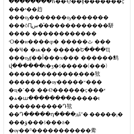
��������Һ��Ҿ��ʧ�������ç
���ʶ��赹
���ҧ�������ҧ�������
���õԤس�ͧ������������駢
���� ������������
ʴѺ��и����ȹ� �����ٹ ���
��Ҹ� �ѭ�� �����Ե����Ҵ
���ҧʧ��آ���ҡ��� ������鹪
վ������ŧ�ӡ�š�����(���)
�������������ִ���㹡
��������ѹ�����ʷ���
�ҵ�˹�� ��Ҽ������ç���ʶ
�ѧ�ա��������֧�����ŧ
����������Դ㹡
��Դ�����դ����дǡʺ�·�����¡�
���ؤ���š���ä�
�ѹ��º�����������觷