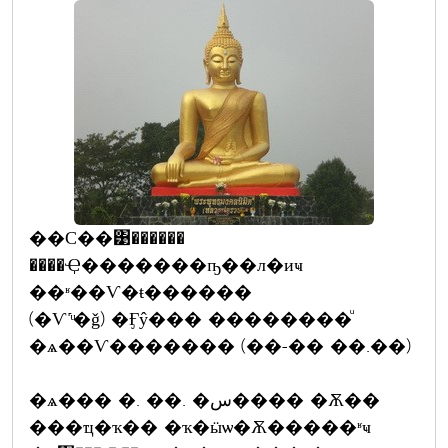
��С��͹������
����Ҿ�������ҧ��л�иҹ
��ʶ��Ѵ�ŧ������
(�Ѵ˹ͧ�ǧ) �Ӻŷ��� ��������ͧ
�ѧ��Ѵ������� (��-�� ��.��)
�ѧ��� �. ��. �س���� �Ѫ��
���ҵ�ҡ�� �ҡ�ӹѡ�Ѫ�����ʶҹ