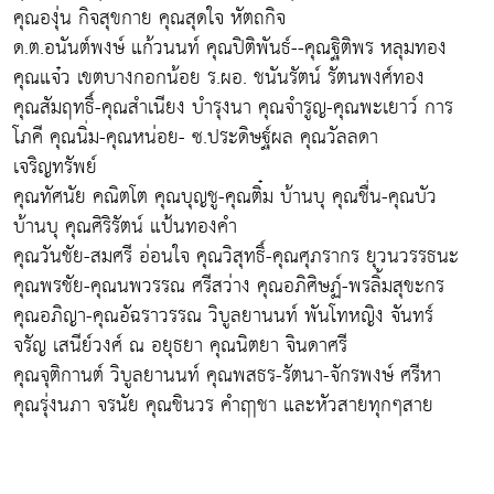
คุณองุ่น กิจสุขกาย คุณสุดใจ หัตถกิจ
ด.ต.อนันต์พงษ์ แก้วนนท์ คุณปิติพันธ์--คุณฐิติพร หลุมทอง
คุณแจ๋ว เขตบางกอกน้อย ร.ผอ. ชนันรัตน์ รัตนพงศ์ทอง
คุณสัมฤทธิ์-คุณสำเนียง บำรุงนา คุณจำรูญ-คุณพะเยาว์ การ
โภคี คุณนิ่ม-คุณหน่อย- ซ.ประดิษฐ์ผล คุณวัลลดา
เจริญทรัพย์
คุณทัศนัย คณิตโต คุณบุญชู-คุณติ๋ม บ้านบุ คุณชื่น-คุณบัว
บ้านบุ คุณศิริรัตน์ แป้นทองคำ
คุณวันชัย-สมศรี อ่อนใจ คุณวิสุทธิ์-คุณศุภรากร ยุวนวรรธนะ
คุณพรชัย-คุณนพวรรณ ศรีสว่าง คุณอภิศิษฏ์-พรลิ้มสุขะกร
คุณอภิญา-คุณอัฉราวรรณ วิบูลยานนท์ พันโทหญิง จันทร์
จรัญ เสนีย์วงศ์ ณ อยุธยา คุณนิตยา จินดาศรี
คุณจุติกานต์ วิบูลยานนท์ คุณพสธร-รัตนา-จักรพงษ์ ศรีหา
คุณรุ่งนภา จรนัย คุณชินวร คำฤาชา และหัวสายทุกๆสาย