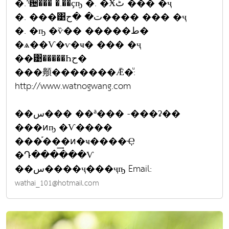
�.˹ͧ਴��� �.��ҫҧ �. �Ӿٹ ��� �ҷ
�. ���͹ت� �ح���� ��� �ҷ
�. �ҧ �ѷ�� �����ط�
�ѧ��Ѵ�ѵ�ҹ� ��� �ҷ
��͹�����Һح�
���䫵�������Ǣ�ͧ:
http://www.watnogwang.com
��س��� ��ª��� -���ʡ��
���ͷҧ �Ѵ����
���֡���͢ͷ�ҹ����Ҿ
�Դ������Ѵ
��س����ҷ���ҷҧ Email:
wathai_101@hotmail.com