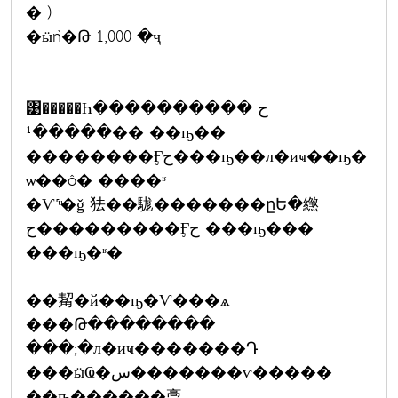
� )
�ӹǹ�Թ 1,000 �ҷ
͹�����Һح ����������
�����¹�� ��ҧ��
��������Ӻح���ҧ��л�иҹ��ҧ�
ѡ��ô� ����ʶ
�Ѵ˹ͧ�ǧ 㹤��駹�������ըԵ�繺
ح���������Ӻح ���ҧ���
���ҧ�ʶ�
��觢�й��ҧ�Ѵ���ѧ
���Թ��������
���;�л�иҹ�������Դ
���ӹҨ�س�������ѵ�����
��ҧ������稾