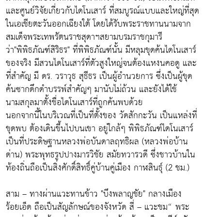
และศูนย์วิจัยเกี่ยวกับไดโนเสาร์ ที่สมบูรณ์แบบและใหญ่ที่สุด
ในเอเชียตะวันออกเฉียงใต้ โดยได้รับพระราชทานนามจาก
สมเด็จพระเทพรัตนราชสุดาฯสยามบรมราชกุมารี
ว่า"พิพิธภัณฑ์สิริธร" ที่พิพิธภัณฑ์นั้น มีหลุมขุดค้นไดโนเสาร์
ของจริง มีสวนไดโนเสาร์ที่ตัวสูงใหญ่จนต้องแหงนคอดู และ
ที่สำคัญ มี ดร. วราวุธ สุธีธร เป็นผู้อำนวยการ ซึ่งเป็นผู้ขุด
ค้นซากดึกดำบรรพ์สำคัญๆ มานับไม่ถ้วน และยังได้ใช้
นามสกุลมาตั้งชื่อไดโนเสาร์ที่ถูกค้นพบด้วย
นอกจากนี้ในบริเวณที่เป็นที่ตั้งของ วัดสักกะวัน เป็นแหล่งที่
ขุดพบ ต้องเดินขึ้นไปบนเขา อยู่ใกล้ๆ พิพิธภัณฑ์ไดโนเสาร์
เป็นที่ประดิษฐานหลวงพ่อบันดาลฤทธิผล (หลวงพ่อบ้าน
ด่าน) พระพุทธรูปปางมารวิชัย สมัยทวารวดี ซึ่งชาวบ้านใน
ท้องถิ่นถือเป็นสิ่งศักดิ์สิทธิ์คู่บ้านคู่เมือง กาฬสินธุ์ (2 ชม.)
สาม – ทางผ่านแวะทานข้าว "บึงพลาญชัย" กลางเมือง
ร้อยเอ็ด ถือเป็นสัญลักษณ์ของจังหวัด สี่ – แวะชม“ พระ