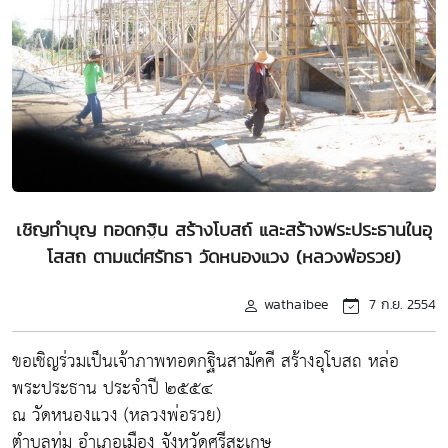
เชิญทำบุญ ทอดกฐิน สร้างโบสถ์ และสร้างพระประธานในอุ
โสสถ ตามแต่ศรัทธา วัดหนองแวง (หลวงพ่อรวย)
wathaibee
7 ก.ย. 2554
ขอเชิญร่วมเป็นเจ้าภาพทอดกฐินสามัคคี สร้างอุโบสถ หล่อ
พระประธาน ประจำปี ๒๕๕๔
ณ วัดหนองแวง (หลวงพ่อรวย)
ตำบลทุ่ม อำเภอเมือง จังหวัดศรีสะเกษ