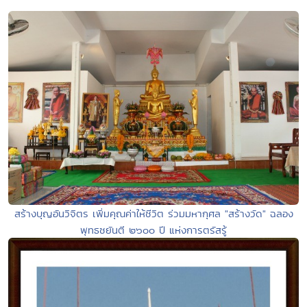
สร้างบุญอันวิจิตร เพิ่มคุณค่าให้ชีวิต ร่วมมหากุศล "สร้างวัด" ฉลอง
พุทธชยันตี ๒๖๐๐ ปี แห่งการตรัสรู้