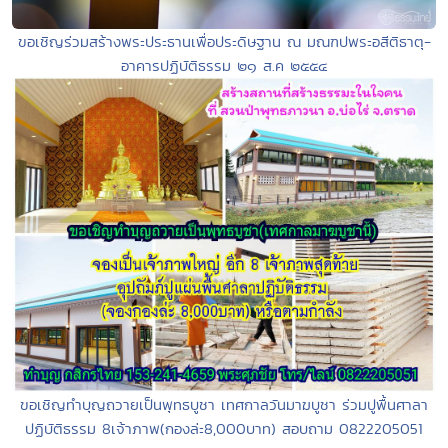
ขอเชิญร่วมสร้างพระประธานเพื่อประดิษฐาน ณ มณฑปพระอสีติธาตุ-
อาคารปฏิบัติธรรม ๒๑ ส.ค ๒๕๕๔
ขอเชิญทำบุญถวายเป็นพุทธบูชา เทศกาลวันมาฆบูชา ร่วมปูพื้นศาลา
ปฏิบัติธรรม 8เจ้าภาพ(กองล่ะ8,000บาท) สอบถาม 0822205051