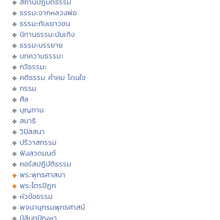
สถานปฏิบัติธรรม
ธรรมะจากหลวงพ่อ
ธรรมะกับเยาวชน
นิทานธรรมะบันเทิง
ธรรมะบรรยาย
บทความธรรมะ
กวีธรรมะ
คติธรรม คำคม โดนใจ
กรรม
ศีล
บุญทาน
สมาธิ
วิปัสสนา
ปริวาสกรรม
ฟังสวดมนต์
คอร์สปฏิบัติธรรม
พระพุทธศาสนา
พระไตรปิฏก
หัวข้อธรรม
พจนานุกรมพุทธศาสน์
มิลินทปัญหา