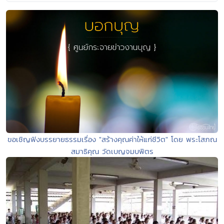
ขอเชิญฟังบรรยายธรรมเรื่อง "สร้างคุณค่าให้แก่ชีวิต" โดย พระโสภณ
สมาธิคุณ วัดเบญจมบพิตร