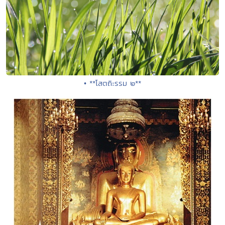
• **โสตถิะรรม ๒**