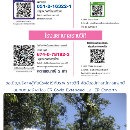
ขอเชิญบริจาคสู้ภัยCovid19กับร.พ ราชวิถี จัดซื้ออุปการณ์การแพทย์
สมทบทุนสร้างห้อง ER Covid Extended และ ER Cohorth