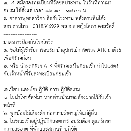
๓. 📌 สมัครลงทะเบียนที่วัดชลประทาน ในวันที่ท่านมา
อบรม ได้ตั้งแต่ เวลา ๑๒.๓๐ - ๑๗.๐๐ น.
ณ อาคารพุทธสาวิกา ติดกับโรงทาน หลังลานหินโค้ง
สอบถามโทร : 0818546929 พล.อ.ต.หญิงโสภา คงสวัสดิ์
-------------------
มาตรการป้องกันโรคโควิด
๑. ขอให้ผู้เข้ารับการอบรม นำอุปกรณ์การตรวจ ATK มาด้วย
เพื่อตรวจก่อน
๒. หรือ นำผลตรวจ ATK ที่ตรวจเองในตอนเช้า นำไปแสดง
กับเจ้าหน้าที่รับลงทะเบียนก่อนเข้า
-------------------
ระเบียบ และข้อปฏิบัติ การปฏิบัติธรรม
๑. ไม่นำโทรศัพท์มา หากท่านนำมาจะต้องฝากไว้กับเจ้า
หน้าที่
๒. พูดน้อยไม่เสียงดัง ก่อความรำคาญให้แก่ผู้อื่น
๓. ในขณะเข้าอยู่ปฏิบัติตลอดการ อบรมต้อง ดูแลรักษา
ความสะอาด ที่พักและสถานที่ ปฏิบัติ