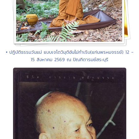
• ปฏิบัติธรรมวันแม่ แบบเจโตวิมุติอันไม่กำเริบ(แก่นพรหมจรรย์) 12 -
15 สิงหาคม 2569 ณ ปัณฑิตารมย์สระบุรี