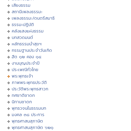
เสียงธรรม
สถานีเพลงธรรมะ
เพลงธรรมะ/ดนตรีสมาธิ
ธรรมะปฏิบัติ
คลังแสงแห่งธรรม
บทสวดมนต์
หลักธรรมนำสุขฯ
กรรมฐานประจำวันเกิด
ฮีต ๑๒ คอง ๑๔
งานบุญประจำปี
ประเพณีทั่วไทย
พระพุทธเจ้า
ภาพพระพุทธประวัติ
ประวัติพระพุทธสาวก
ทศชาติชาดก
นิทานชาดก
พุทธวจนในธรรมบท
มงคล ๓๘ ประการ
พุทธศาสนสุภาษิต
พุทธศาสนสุภาษิต ๖๒๑