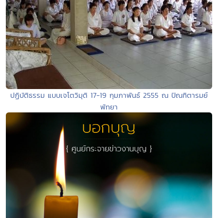
ปฏิบัติธรรม แบบเจโตวิมุติ 17-19 กุมภาพันธ์ 2555 ณ ปัณฑิตารมย์
พัทยา