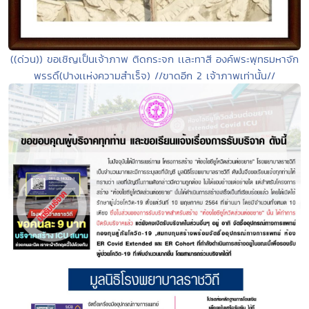
((ด่วน)) ขอเชิญเป็นเจ้าภาพ ติดกระจก เเละทาสี องค์พระพุทธมหาจัก
พรรดิ์(ปางเเห่งความสำเร็จ) //ขาดอีก 2 เจ้าภาพเท่านั้น//