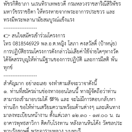
พัชรกิติยาภา นเรนทิราเทพยวดี กรมหลวงราชสาริณีสิริพัชร
มหาวัชรราชธิดา ให้ทรงหายจากพระอาการประชวร และ
ทรงมีพระพลานามัยสมบูรณ์แข็งแรง
-------------------
👉 สนใจสมัครเข้าร่วมโครงการ
โทร 0818546929 พล.อ.ต.หญิง โสภา คงสวัสดิ์ (ป้าหนุ่ย)
การปฏิบัติธรรมโครงการดังกล่าวไม่เสียค่าใช้จ่ายใดๆทางวัด
ได้จัดสรรบุญให้ท่านมีฐานของการปฏิบัติ และการมีสติ พ้น
ทุกข์
-------------------
สำคัญมาก อย่าละเลย จงทำตามสัจจะวาจาดังนี้
๑. ท่านที่สมัครผ่านช่องทางออนไลนนี้ ทางผู้จัดถือว่าท่าน
สามารถเข้ามาอบรมได้ 💯% และ จะไม่มีการตอบกลับหา
ท่านอีก ขอให้ท่านเตรียมความพร้อมด้านต่างๆ และเดินทาง
มาลงทะเบียนหน้างาน ตั้งแต่เวลา ๑๒.๓๐ - ๑๗.๐๐ น. ณ
อาคารพุทธสาวิกา ติดกับโรงทาน หลังลานหินโค้ง วัดชลประ
ทานรังสฤษดิ์ พระอารามหลวง นนทบุรี