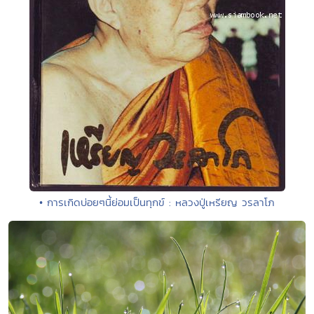
• การเกิดบ่อยๆนี้ย่อมเป็นทุกข์ : หลวงปู่เหรียญ วรลาโภ