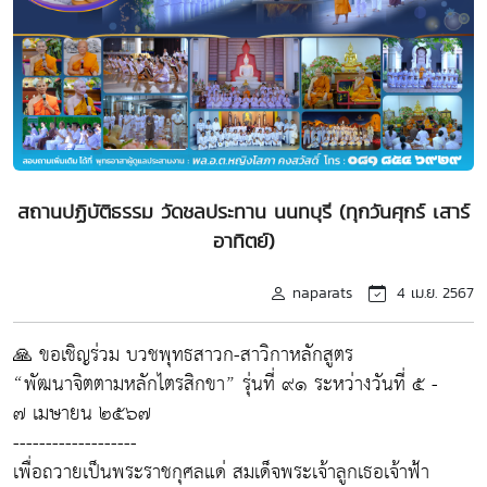
สถานปฏิบัติธรรม วัดชลประทาน นนทบุรี (ทุกวันศุกร์ เสาร์
อาทิตย์)
naparats
4 เม.ย. 2567
🙏 ขอเชิญร่วม บวชพุทธสาวก-สาวิกาหลักสูตร
“พัฒนาจิตตามหลักไตรสิกขา” รุ่นที่ ๙๑ ระหว่างวันที่ ๕ -
๗ เมษายน ๒๕๖๗
-------------------
เพื่อถวายเป็นพระราชกุศลแด่ สมเด็จพระเจ้าลูกเธอเจ้าฟ้า