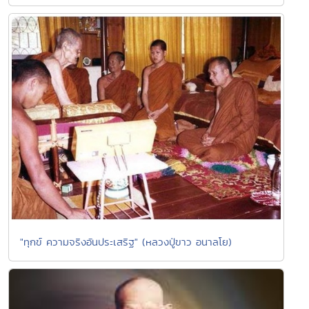
"ทุกข์ ความจริงอันประเสริฐ" (หลวงปู่ขาว อนาลโย)