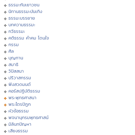
ธรรมะกับเยาวชน
นิทานธรรมะบันเทิง
ธรรมะบรรยาย
บทความธรรมะ
กวีธรรมะ
คติธรรม คำคม โดนใจ
กรรม
ศีล
บุญทาน
สมาธิ
วิปัสสนา
ปริวาสกรรม
ฟังสวดมนต์
คอร์สปฏิบัติธรรม
พระพุทธศาสนา
พระไตรปิฏก
หัวข้อธรรม
พจนานุกรมพุทธศาสน์
มิลินทปัญหา
เสียงธรรม