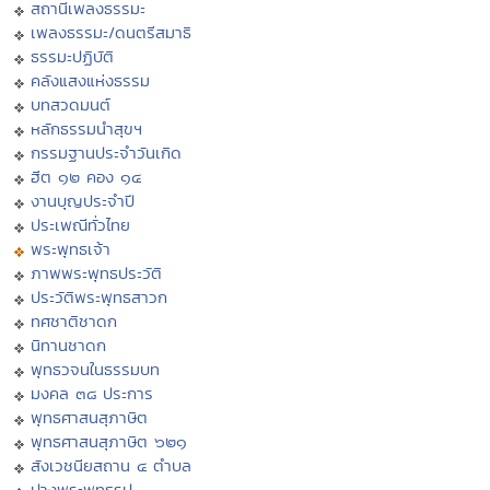
สถานีเพลงธรรมะ
เพลงธรรมะ/ดนตรีสมาธิ
ธรรมะปฏิบัติ
คลังแสงแห่งธรรม
บทสวดมนต์
หลักธรรมนำสุขฯ
กรรมฐานประจำวันเกิด
ฮีต ๑๒ คอง ๑๔
งานบุญประจำปี
ประเพณีทั่วไทย
พระพุทธเจ้า
ภาพพระพุทธประวัติ
ประวัติพระพุทธสาวก
ทศชาติชาดก
นิทานชาดก
พุทธวจนในธรรมบท
มงคล ๓๘ ประการ
พุทธศาสนสุภาษิต
พุทธศาสนสุภาษิต ๖๒๑
สังเวชนียสถาน ๔ ตำบล
ปางพระพุทธรูป