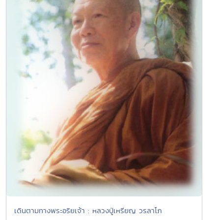
เดินตามทางพระอริยเจ้า : หลวงปู่เหรียญ วรลาโภ