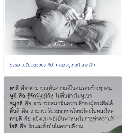
"ธรรมะเปรียบดวงประทีป" (หลวงปู่เทสก์ เทสฺรํสี)