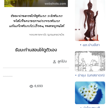
• ๔๓.ปางลีลา
ธัมมะท่านสอนให้ดูตัวเอง
ลูกโป่ง
..........
• ฆ่ายุง (มกสชาดก)
6,693
• หัวใจเศรษฐี