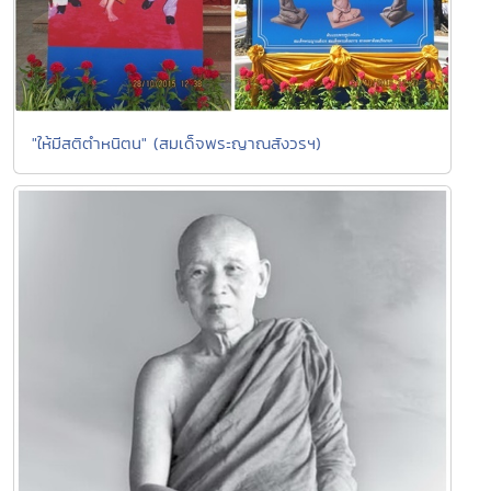
"ให้มีสติตำหนิตน" (สมเด็จพระญาณสังวรฯ)