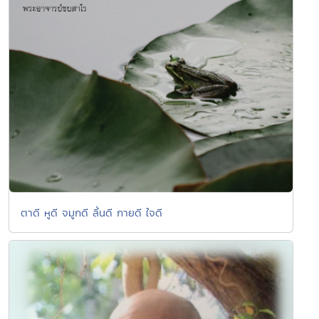
ตาดี หูดี จมูกดี ลิ้นดี กายดี ใจดี