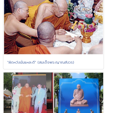
"ผิดหวังนั่นแหละดี" (สมเด็จพระญาณสังวร)