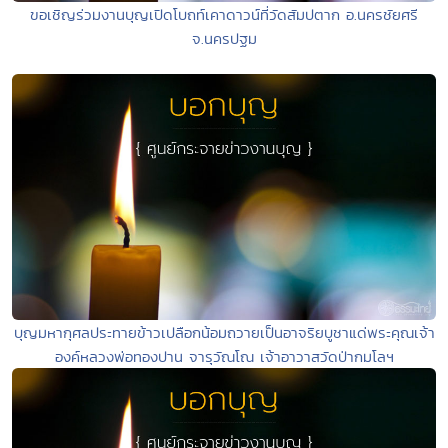
ขอเชิญร่วมงานบุญเปิดโบถท์เคาดาวน์ที่วัดสัมปตาก อ.นครชัยศรี
จ.นครปฐม
บุญมหากุศลประทายข้าวเปลือกน้อมถวายเป็นอาจริยบูชาแด่พระคุณเจ้า
องค์หลวงพ่อทองปาน จารุวัณโณ เจ้าอาวาสวัดป่ากมโลฯ