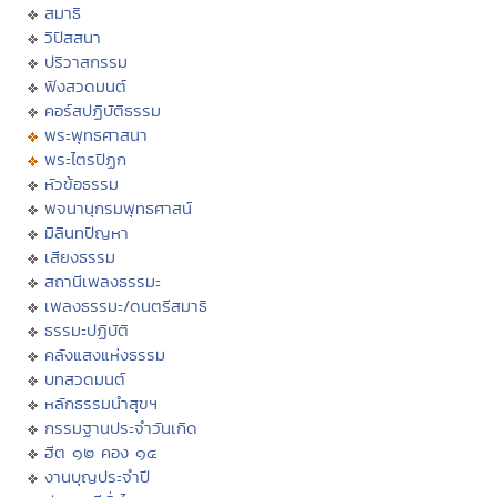
สมาธิ
วิปัสสนา
ปริวาสกรรม
ฟังสวดมนต์
คอร์สปฏิบัติธรรม
พระพุทธศาสนา
พระไตรปิฏก
หัวข้อธรรม
พจนานุกรมพุทธศาสน์
มิลินทปัญหา
เสียงธรรม
สถานีเพลงธรรมะ
เพลงธรรมะ/ดนตรีสมาธิ
ธรรมะปฏิบัติ
คลังแสงแห่งธรรม
บทสวดมนต์
หลักธรรมนำสุขฯ
กรรมฐานประจำวันเกิด
ฮีต ๑๒ คอง ๑๔
งานบุญประจำปี