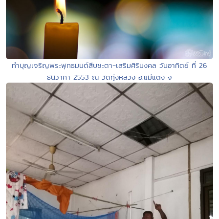
ทำบุญเจริญพระพุทธมนต์สืบชะตา-เสริมศิริมงคล วันอาทิตย์ ที่ 26
ธันวาคา 2553 ณ วัดทุ่งหลวง อ.แม่แตง จ