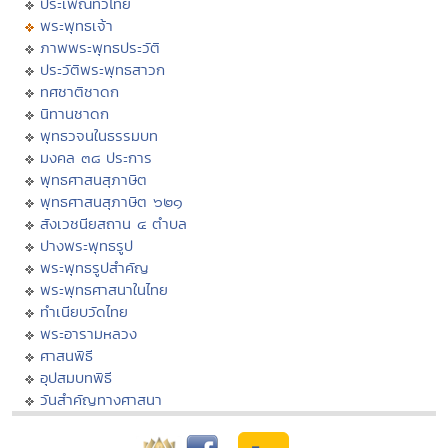
ประเพณีทั่วไทย
พระพุทธเจ้า
ภาพพระพุทธประวัติ
ประวัติพระพุทธสาวก
ทศชาติชาดก
นิทานชาดก
พุทธวจนในธรรมบท
มงคล ๓๘ ประการ
พุทธศาสนสุภาษิต
พุทธศาสนสุภาษิต ๖๒๑
สังเวชนียสถาน ๔ ตำบล
ปางพระพุทธรูป
พระพุทธรูปสำคัญ
พระพุทธศาสนาในไทย
ทำเนียบวัดไทย
พระอารามหลวง
ศาสนพิธี
อุปสมบทพิธี
วันสำคัญทางศาสนา