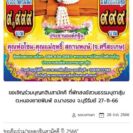
ขอเชิญร่วมบุญกฐินสามัคคี ที่พักสงฆ์สวนธรรมบุตาสุ่ม
ต.หนองยายพิมพ์ อ.นางรอง จ.บุรีรัมย์ 27-11-66
socoman
28 ต.ค. 2566
ขอเชิญร่วม"ทอดกฐินสามัคคี ปี 2566"