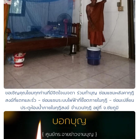
ขอเชิญคุณโยมทุกท่านที่มีจิตใจเมจตา ร่วมทำบุญ ซ่อมแซมหลังคากุฎิ
สงฆ์ที่แตกและรั่ว - ซ่อมแซมระบบไฟฟ้าที่ช๊อตภายในกุฎิ - ซ่อมเปลี่ยน
ประตูห้องน้ำภายในกุฎิสงฆ์ จำนวน1กุฎิ อยู่ที่ จ.ชัยภูมิ