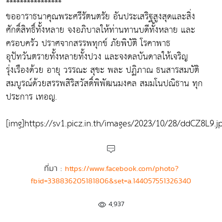
****************
ขออาราธนาคุณพระศรีรัตนตรัย อันประเสริฐสูงสุดและสิ่ง
ศักดิ์สิทธิ์ทั้งหลาย จงอภิบาลให้ท่านทานบดีทั้งหลาย และ
ครอบครัว ปราศจากสรรพทุกข์ ภัยพิบัติ โรคาพาธ
อุปัทวันตรายทั้งหลายทั้งปวง และจงดลบันดาลให้เจริญ
รุ่งเรืองด้วย อายุ วรรณะ สุขะ พละ ปฏิภาณ ธนสารสมบัติ
สมบูรณ์ด้วยสรรพสิริสวัสดิ์พิพัฒนมงคล สมมโนปณิธาน ทุก
ประการ เทอญ.
[img]https://sv1.picz.in.th/images/2023/10/28/ddCZ8L9.j
ที่มา :
https://www.facebook.com/photo?
fbid=338836205181806&set=a.144057551326340
4,937