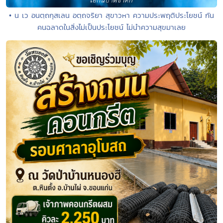
• น เว อนตฺถกุสเลน อตฺถจริยา สุขาวหา ความประพฤติประโยชน์ กัน
คนฉลาดในสิ่งไม่เป็นประโยชน์ ไม่นำความสุขมาเลย