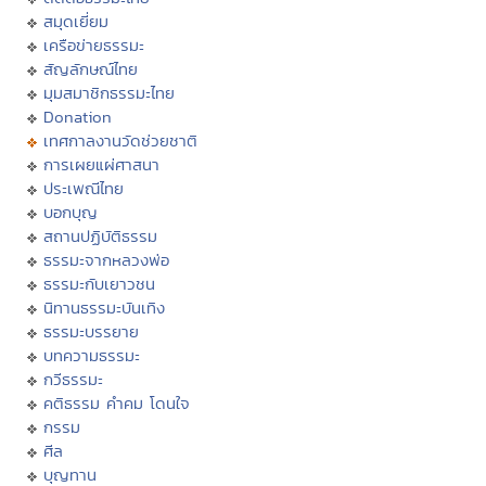
สมุดเยี่ยม
เครือข่ายธรรมะ
สัญลักษณ์ไทย
มุมสมาชิกธรรมะไทย
Donation
เทศกาลงานวัดช่วยชาติ
การเผยแผ่ศาสนา
ประเพณีไทย
บอกบุญ
สถานปฏิบัติธรรม
ธรรมะจากหลวงพ่อ
ธรรมะกับเยาวชน
นิทานธรรมะบันเทิง
ธรรมะบรรยาย
บทความธรรมะ
กวีธรรมะ
คติธรรม คำคม โดนใจ
กรรม
ศีล
บุญทาน