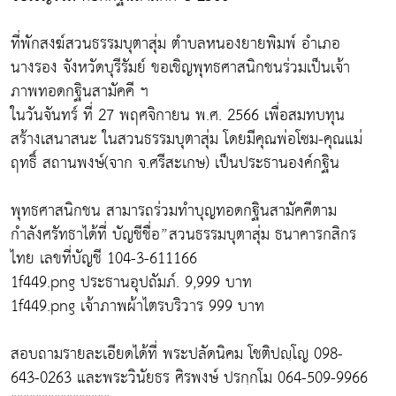
ที่พักสงฆ์สวนธรรมบุตาสุ่ม ตำบลหนองยายพิมพ์ อำเภอ
นางรอง จังหวัดบุรีรัมย์ ขอเชิญพุทธศาสนิกชนร่วมเป็นเจ้า
ภาพทอดกฐินสามัคคี ฯ
ในวันจันทร์ ที่ 27 พฤศจิกายน พ.ศ. 2566 เพื่อสมทบทุน
สร้างเสนาสนะ ในสวนธรรมบุตาสุ่ม โดยมีคุณพ่อโซม-คุณแม่
ฤทธิ์ สถานพงษ์(จาก จ.ศรีสะเกษ) เป็นประธานองค์กฐิน
พุทธศาสนิกชน สามารถร่วมทำบุญทอดกฐินสามัคคีตาม
กำลังศรัทธาได้ที่ บัญชีชื่อ”สวนธรรมบุตาสุ่ม ธนาคารกสิกร
ไทย เลขที่บัญชี 104-3-611166
1f449.png ประธานอุปถัมภ์. 9,999 บาท
1f449.png เจ้าภาพผ้าไตรบริวาร 999 บาท
สอบถามรายละเอียดได้ที่ พระปลัดนิคม โชติปญฺโญ 098-
643-0263 และพระวินัยธร ศิรพงษ์ ปรกฺกโม 064-509-9966