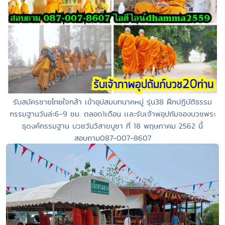
รับสมัครชายไทยใจกล้า เข้าอุปสมบทนาคหมู่ รุ่น38 ฝึกปฏิบัติธรรม
กรรมฐานวันล่ะ6-9 ชม. ตลอด1เดือน เเละรับเจ้าพอุปถัมจองบวชพระ
ธุดงค์กรรมฐาน บวชวันวิสาขบูชา ที่ 18 พฤษภาคม 2562 นี้
สอบถาม087-007-8607