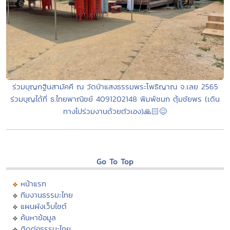
ร่วมบุญกฐินสามัคคี ณ วัดป่าแสงธรรมพระโพธิญาณ จ.เลย 2565
ร่วมบุญได้ที่ ธ.ไทยพาณิชย์ 4091202148 พิมพ์ชนก ตุ้มชัยพร (เดิน
ทางไปร่วมงานด้วยตัวเอง)🙏🏻😊
Go To Top
หน้าแรก
ทีมงานธรรมะไทย
แผนผังเว็บไซต์
ค้นหาข้อมูล
ติดต่อธรรมะไทย