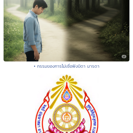
• กรรมของการไม่เชื่อฟังบิดา มารดา