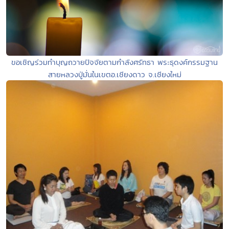
ขอเชิญร่วมทำบุญถวายปัจจัยตามกำลังศรัทธา พระธุดงค์กรรมฐาน
สายหลวงปู่มั่นในเขตอ.เชียงดาว จ.เชียงใหม่