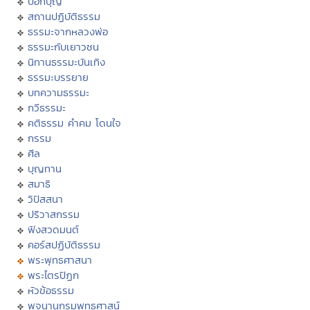
บอกบุญ
สถานปฏิบัติธรรม
ธรรมะจากหลวงพ่อ
ธรรมะกับเยาวชน
นิทานธรรมะบันเทิง
ธรรมะบรรยาย
บทความธรรมะ
กวีธรรมะ
คติธรรม คำคม โดนใจ
กรรม
ศีล
บุญทาน
สมาธิ
วิปัสสนา
ปริวาสกรรม
ฟังสวดมนต์
คอร์สปฏิบัติธรรม
พระพุทธศาสนา
พระไตรปิฏก
หัวข้อธรรม
พจนานุกรมพุทธศาสน์