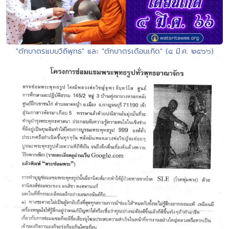
"ตักบาตรแบบวิถีพุทธ" และ "ตักบาตรเดือนเกิด" (๔ มี.ค. ๒๕๖๖)