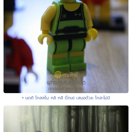
• นตฺถิ โทสสโม กลิ กลี (โทษ) เสมอด้วย โทสะไม่มี