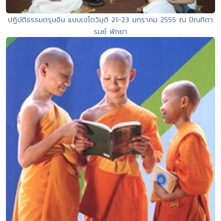
ปฏิบัติธรรมตรุษจีน แบบเจโตวิมุติ 21-23 มกราคม 2555 ณ ปัณฑิตา
รมย์ พัทยา