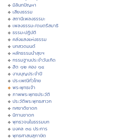
มิลินทปัญหา
เสียงธรรม
สถานีเพลงธรรมะ
เพลงธรรมะ/ดนตรีสมาธิ
ธรรมะปฏิบัติ
คลังแสงแห่งธรรม
บทสวดมนต์
หลักธรรมนำสุขฯ
กรรมฐานประจำวันเกิด
ฮีต ๑๒ คอง ๑๔
งานบุญประจำปี
ประเพณีทั่วไทย
พระพุทธเจ้า
ภาพพระพุทธประวัติ
ประวัติพระพุทธสาวก
ทศชาติชาดก
นิทานชาดก
พุทธวจนในธรรมบท
มงคล ๓๘ ประการ
พุทธศาสนสุภาษิต