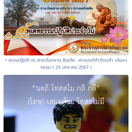
• ธรรมปฏิบัติ ณ สาลวโนทยาน อินเดีย.. สวดมนต์ทำวัตรเช้า เดินจง
กรรม ( 23 มกราคม 2567 )