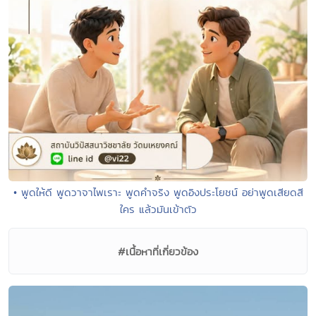
• พูดให้ดี พูดวาจาไพเราะ พูดคำจริง พูดอิงประโยชน์ อย่าพูดเสียดสี
ใคร แล้วมันเข้าตัว
#เนื้อหาที่เกี่ยวข้อง