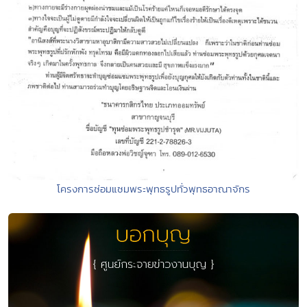
โครงการซ่อมแซมพระพุทธรูปทั่วพุทธอาณาจักร