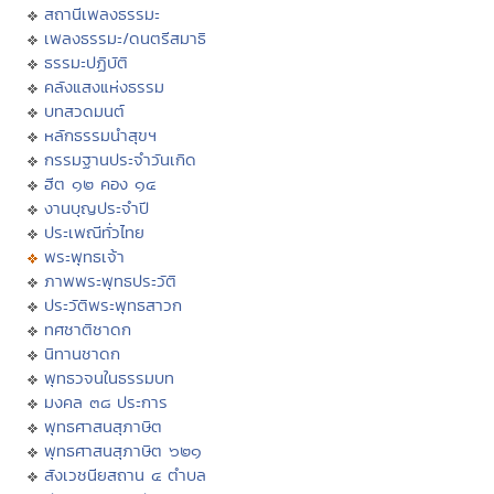
สถานีเพลงธรรมะ
เพลงธรรมะ/ดนตรีสมาธิ
ธรรมะปฏิบัติ
คลังแสงแห่งธรรม
บทสวดมนต์
หลักธรรมนำสุขฯ
กรรมฐานประจำวันเกิด
ฮีต ๑๒ คอง ๑๔
งานบุญประจำปี
ประเพณีทั่วไทย
พระพุทธเจ้า
ภาพพระพุทธประวัติ
ประวัติพระพุทธสาวก
ทศชาติชาดก
นิทานชาดก
พุทธวจนในธรรมบท
มงคล ๓๘ ประการ
พุทธศาสนสุภาษิต
พุทธศาสนสุภาษิต ๖๒๑
สังเวชนียสถาน ๔ ตำบล