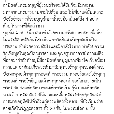
อานิสงส์และผลบุญที่ผู้ร่วมสร้างจะได้รับก็จะมีมากมาย
มหาศาลและยาวนานตามไปด้วย และ ไม่เพียงแค่นั้นเพราะ
ปัจจัยจ่ายต่างที่ร่วมบุญเข้ามานั้นจะมีอานิสงค์ถึง 4 อย่าง
ด้วยกันตามที่ได้กล่าวมา
บุญทั้ง 4 อย่างนี้อาตมาทำด้วยความศรัทธา เคารพ เชื่อมั่น
ในพระรัตนตรัยอันมีสมเด็จพ่อพระสัมมาสัมพุทธเจ้าเป็น
ประธาน ทำด้วยความจริงใจและมีกำลังใจมาก ทำด้วยความ
รักเทิดทูลในคุณบิดามารดา และคุณครูบาอาจารย์หากแม้สิ่ง
ที่อาตมากำลังทำอยู่นี้มีอานิสงส์ผลบุญมากเพียงใด ก็ขอน้อม
ถวายแด่ องค์สมเด็จพระสัมมาสัมพุทธเจ้าทุกๆพระองค์ พระ
ปัจเจกพุทธเจ้าทุกๆพระองค์ พระธรรม พระอริยสงฆ์เจ้าทุกๆ
พระองค์ พระโพธิญาณเจ้าทุกๆพระองค์ ขอน้อมถวายเป็น
พระราชกุศลแด่พระบาทสมเด็จพระเจ้าอยู่หัว สมเด็จพระ
นางเจ้าฯ พระบรมราชินีนาถและเชื้อพระวงศ์ทุกๆพระองค์
อาตมาขออุทิศให้ทั่วถึงแก่สรรพสัตว์ทั้งหลาย ที่ยังเวียนว่าย
ตายเกิดในวัฎฎะสงสาร ทั้ง 20 ชั้น ในพรหมโลก 6 ชั้น