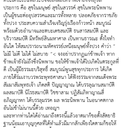
ตบะเดชะเป็นพลวะปัจจัยส่งผลให้ข้าพเจ้าถึงซึ่งสุข๓
ประการ คือ สุขในมนุษย์ สุขในสวรรค์ สุขในพระนิพพาน
เป็นผู้ชนะต่ออุปสรรคและมารทั้งหลาย ปลอดภัยจากราชภัย
ทั้งปวง ประสบความสำเร็จเจริญรุ่งเรืองก้าวหน้า สมบูรณ์
พร้อมด้วยอำนาจและตบะเดชสมบัติ ธนสารสมบัติ และ
บริวารสมบัติ มีทรัพย์สินมหาศาล เป็นทานธารณะ ตั้งใจทำ
อันใด ให้สมปรารถนามหัศจรรย์เหนือมนุษย์ทั้งปวง คำว่า “
ไม่มี ไม่ดี ไม่ได้ ไม่สบาย ”< จงอย่าปรากฏแก่ข้าพเจ้า หาก
ข้าพเจ้ายังไม่ถึงซึ่งนิพพาน ขอให้ข้าพเจ้าได้ไปเกิดในตระกูลที่
ดี เป็นผู้มีธรรมะบริสุทธิ์ สมบูรณ์พูนสุขทุกประการ ได้เกิด
ภายใต้ร่มเงาบวรพระพุทธศาสนา ได้ฟังธรรมจากสมเด็จพระ
สัมมาสัมพุทธเจ้า เกิดสติ ปัญญาญาณ ได้บรรลุฌานสมาบัติ
ผลสมาบัติ นิโรธสมาบัติ วิชชาสาม ปฏิสัมภิทาญาณสี่
อภิญญาหก ได้บรรลุมรรค ผล พระนิพพาน ในอนาคตกาล
อันไม่ช้าไม่นานนี้ด้วย เทอญฯ
และหากท่านใดได้อ่านมาถึงตรงนี้แล้วอาตมาก็ขอตั้งสัตยาธิ
ฐานน้อมเอาบุญกุศลที่ได้ทำแล้วมีมากสักเพียงใดตามก็ขอให้