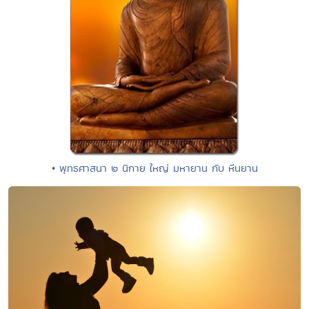
• พุทธศาสนา ๒ นิกาย ใหญ่ มหายาน กับ หีนยาน