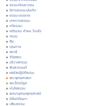
ธรรมะกับเยาวชน
นิทานธรรมะบันเทิง
ธรรมะบรรยาย
บทความธรรมะ
กวีธรรมะ
คติธรรม คำคม โดนใจ
กรรม
ศีล
บุญทาน
สมาธิ
วิปัสสนา
ปริวาสกรรม
ฟังสวดมนต์
คอร์สปฏิบัติธรรม
พระพุทธศาสนา
พระไตรปิฏก
หัวข้อธรรม
พจนานุกรมพุทธศาสน์
มิลินทปัญหา
เสียงธรรม