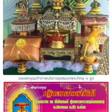
ขอบอกบุญเจ้าภาพบริขารอุปสมบทพระภิกษุ ๖ รูป