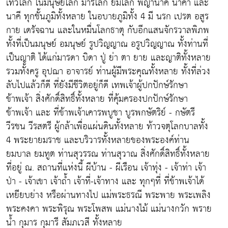
เทวโลก ในมนุษย์โลก มารโลก ยมโลก พญานาค นาคา และ
นาคี ทุกชั้นภูมิทั้งหลาย ในอบายภูมิทั้ง 4 มี นรก เปรต อสูร
กาย เดรัจฉาน และในหมื่นโลกธาตุ กับอีกแสนจักรวาลพิภพ
ทั้งที่เป็นมนุษย์ อมนุษย์ รูปวิญญาณ อรูปวิญญาณ ทั้งท่านที่
เป็นญาติ ได้แก่มารดา บิดา ปู่ ย่า ตา ยาย และญาติทั้งหลาย
รวมทั้งครู อุปฌา อาจารย์ ท่านผู้มีพระคุณทั้งหลาย ทั้งที่ล่วง
ลับไปแล้วก็ดี ที่ยังมีชีวิตอยู่ก็ดี เทพเจ้าผู้ปกปักษ์รักษา
ข้าพเจ้า สิ่งศักดิ์สิทธิ์ทั้งหลาย ที่คุ้มครองปกปักษ์รักษา
ข้าพเจ้า และ ที่ข้าพเจ้าเคารพบูชา บูรพกษัตริย์ - กษัตรี
วีรชน วีรสตรี ผู้กล้าเพื่อแผ่นดินทั้งหลาย ท้าวจตุโลกบาลทั้ง
4 พระยายมราช และบริวารทั้งหลายของพระองค์ท่าน
ยมบาล ยมทูต ท่านสุวรรณ ท่านสุวาณ สิ่งศักดิ์สิทธิ์ทั้งหลาย
ที่อยู่ ณ. สถานที่แห่งนี้ ผีบ้าน - ผีเรือน เจ้าทุ่ง - เจ้าท่า เจ้า
ป่า - เจ้าเขา เจ้าถ้ำ เจ้าที่-เจ้าทาง และ ทุกๆที่ ที่ข้าพเจ้าได้
เหยียบย่าง หรือผ่านทางไป แม่พระธรณี พระพาย พระเพลิง
พระคงคา พระพิรุณ พระโพสพ แม่นางไม้ แม่นางกวัก พราย
น้ำ กุมาร กุมารี สัมภเวสี ทั้งหลาย