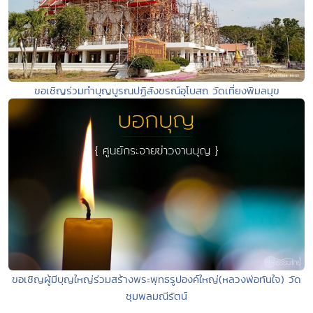
ขอเชิญร่วมทำบุญบูรณปฏิสังขรณ์อุโบสถ วัดเที่ยงพิมลมุข
ขอเชิญผู้มีบุญใหญ่ร่วมสร้างพระพุทธรูปองค์ใหญ่(หลวงพ่อทันใจ) วัด
ชุมพลมณีรัตน์