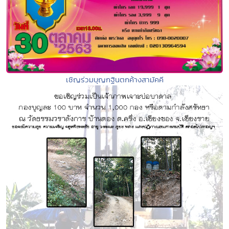
เชิญร่วมบุญกฐินตกค้างสามัคคี