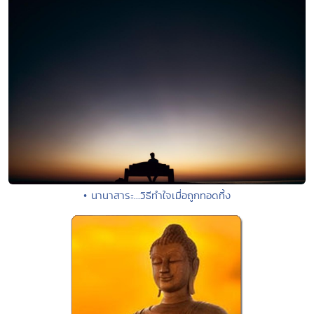
• นานาสาระ...วิธีทำใจเมื่อถูกทอดทิ้ง