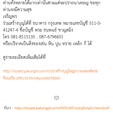
ท่านทั้งหลายได้มากเท่านั้นตามแต่จะปราถนาเทอญ ขอทุก
ท่านจงมีความสุข
เจริญพร
ร่วมสร้างบุญได้ที่ ธนาคาร กรุงเทพ หมายเลขบัญชี 511-0-
41247-4 ชื่อบัญชี พระ ธนพนธ์ ชาญสมิง
โทร 081-8115135 , 087-6796601
หรือบริจาคเป็นสิ่งของเช่น หิน ปูน ทราย เหล็ก ก็ ได้
ดูรายละเอียดเพิ่มเติมได้ที่
http://board.palungjit.com/f105/สร้างบุญใหญ่ถวายแด่องค์พระ
รัตนตรัย-298130.html#post4878860
ที่มา :
http://board.palungjit.com/f105/สร้างบุญใหญ่ถวายแด่องค์