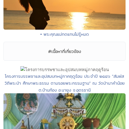
• พระคุณแม่ทดแทนไม่รู้หมด
#เนื้อหาที่เกี่ยวข้อง
โครงการบรรพชาและอุปสมบทหมู่ภาคฤดูร้อน ประจำปี ๒๕๕๖ "สัมผัส
วิถีพระป่า ศึกษาพระธรรม ตามรอยพระกรรมฐาน" ณ วัดป่านาคำน้อย
ต.บ้านก้อง อ.นายูง จ.อุดรธานี