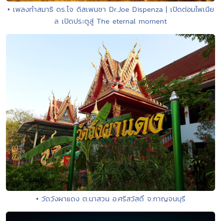
• เพลงทำสมาธิ ดร.โจ ดิสเพนซา Dr.Joe Dispenza | เปิดต่อมไพเนีย
ล เปิดประตูสู่ The eternal moment
• วัดวังผาแดง ต.นาสวน อ.ศรีสวัสดิ์ จ.กาญจนบุรี