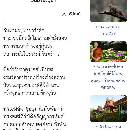
วันมาฆะบูชา
อธิวัฒน์
• กระรอกเจาะ
วันมาฆะบูชามารำลึก
มะพร้าว
ประณมนึกตรึกในธรรมคำสั่งสอน
พระศาสนาดำรงอยู่คู่บวร
สถาพรมั่นในธรรมนิรันดร์กาล
• รักษาศีลอุโบสถ
ชื่อว่าวันจาตุรงคสันนิบาต
แบบไหนให้ได้บุญ
งามวิลาสปราดเปรื่องเรืองสถาน
สูงสุด คำสอนหลวง
วันประชุมครบองค์สี่มีตำนาน
พ่อจรัญ
ครั้งพุทธกาลสถานที่เวฬุวัน
พระสงฆ์มาชุมนุมกันนับพันกว่า
พระสงฆ์ที่ว่าได้อภิญญาอรหันต์
อุปสมบทกับพุทธองค์ครบทั้งพัน
• วัดวังผาแดง