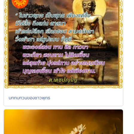
บททบทวนของชาวพุทธ