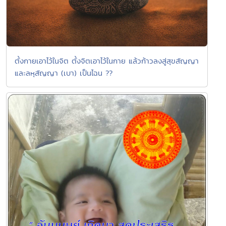
ตั้งกายเอาไว้ในจิต ตั้งจิตเอาไว้ในกาย แล้วก้าวลงสู่สุขสัญญา
และลหุสัญญา (เบา) เป็นไฉน ??