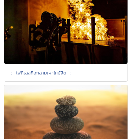
-:- ไฟกิเลสที่ลุกลามเผาไหม้จิต -:-