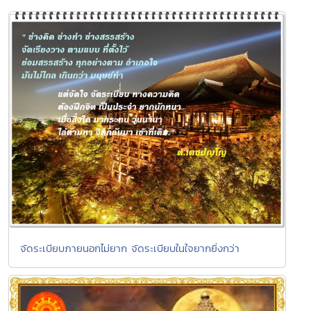
จัดระเบียบภายนอกไม่ยาก จัดระเบียบในใจยากยิ่งกว่า