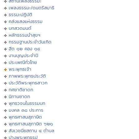
สถานีเพลงธรรมะ
เพลงธรรมะ/ดนตรีสมาธิ
ธรรมะปฏิบัติ
คลังแสงแห่งธรรม
บทสวดมนต์
หลักธรรมนำสุขฯ
กรรมฐานประจำวันเกิด
ฮีต ๑๒ คอง ๑๔
งานบุญประจำปี
ประเพณีทั่วไทย
พระพุทธเจ้า
ภาพพระพุทธประวัติ
ประวัติพระพุทธสาวก
ทศชาติชาดก
นิทานชาดก
พุทธวจนในธรรมบท
มงคล ๓๘ ประการ
พุทธศาสนสุภาษิต
พุทธศาสนสุภาษิต ๖๒๑
สังเวชนียสถาน ๔ ตำบล
ปางพระพุทธรูป