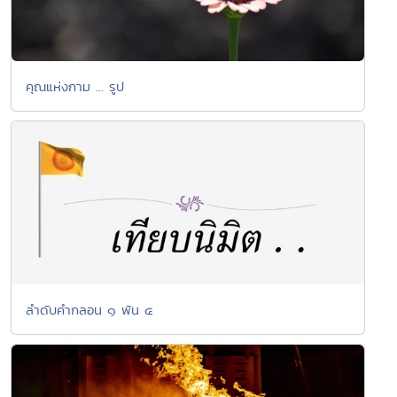
คุณแห่งกาม ... รูป
ลำดับคำกลอน ๑ พัน ๔