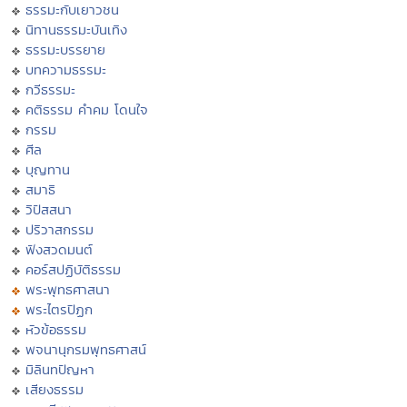
ธรรมะกับเยาวชน
นิทานธรรมะบันเทิง
ธรรมะบรรยาย
บทความธรรมะ
กวีธรรมะ
คติธรรม คำคม โดนใจ
กรรม
ศีล
บุญทาน
สมาธิ
วิปัสสนา
ปริวาสกรรม
ฟังสวดมนต์
คอร์สปฏิบัติธรรม
พระพุทธศาสนา
พระไตรปิฏก
หัวข้อธรรม
พจนานุกรมพุทธศาสน์
มิลินทปัญหา
เสียงธรรม