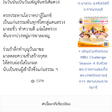
ในวันนั้นเป็นวันเพ็ญจันทร์เต็มดวง
ต.นาสวน อ.ศรีสวัสดิ์
จ.กาญจนบุรี
ทรงประทานโอวาทปาฏิโมกข์
เป็นแก่นธรรมพ้นทุกข์โศกสู่แดนสรวง
มาละชั่ว ทำความดี แจ่มใสทรวง
พ้นจากบ่วงหมู่มารพาลผจญ
ร่วมรำลึกทำบุญวันมาฆะ
• เชิญร่วมกิจกรรม
มาลดละความชั่วสร้างกุศล
MBU Challenge
ให้สงบผ่องใสในกมล
Season 4 ชิงถ้วย
นับเป็นชนผู้เข้าถึงซึ่งแก่นธรรม ฯ
พระราชทานสมเด็จ
พระเทพรัตนราชสุ
7,279
ดาฯ สยามบรมราช
กุมารี
#เนื้อหาที่เกี่ยวข้อง