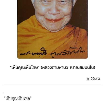
"เห็นคุณเห็นโทษ" (หลวงตามหาบัว ญาณสัมปันโน)
วิริยะ12
.
"เห็นคุณเห็นโทษ"