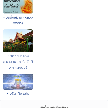
• วิธีนั่งสมาธิ (หลวง
พ่อชา)
• วัดวังผาแดง
ต.นาสวน อ.ศรีสวัสดิ์
จ.กาญจนบุรี
• จริต คือ อะไร
#เนื้อหาที่เกี่ยวข้อง