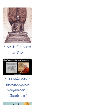
• ๖๔.ปางโปรดอาฬ
วกยักษ์
• หลวงพ่อจรัญ :
เสียงหลวงพ่อสวด
"พาหุงมหากาฯ"
(เสียงชัดมาก)