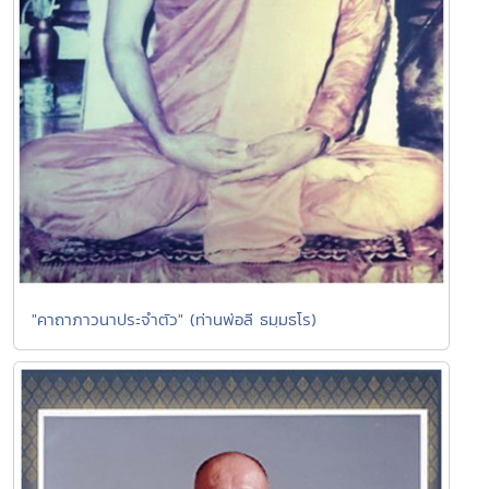
"คาถาภาวนาประจำตัว" (ท่านพ่อลี ธมฺมธโร)