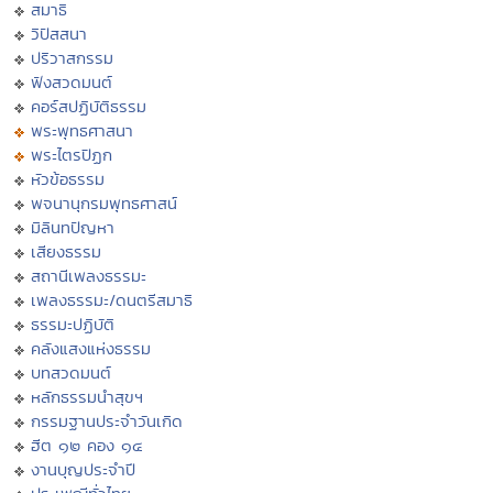
สมาธิ
วิปัสสนา
ปริวาสกรรม
ฟังสวดมนต์
คอร์สปฏิบัติธรรม
พระพุทธศาสนา
พระไตรปิฏก
หัวข้อธรรม
พจนานุกรมพุทธศาสน์
มิลินทปัญหา
เสียงธรรม
สถานีเพลงธรรมะ
เพลงธรรมะ/ดนตรีสมาธิ
ธรรมะปฏิบัติ
คลังแสงแห่งธรรม
บทสวดมนต์
หลักธรรมนำสุขฯ
กรรมฐานประจำวันเกิด
ฮีต ๑๒ คอง ๑๔
งานบุญประจำปี