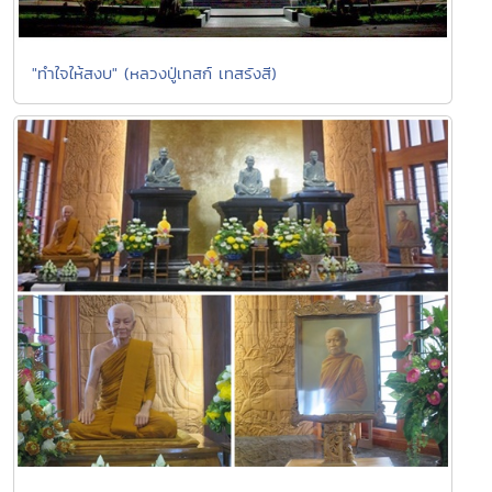
"ทำใจให้สงบ" (หลวงปู่เทสก์ เทสรังสี)