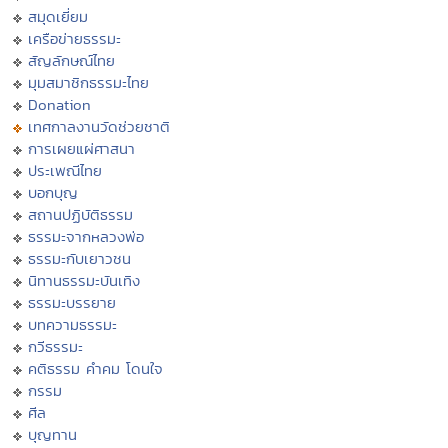
สมุดเยี่ยม
เครือข่ายธรรมะ
สัญลักษณ์ไทย
มุมสมาชิกธรรมะไทย
Donation
เทศกาลงานวัดช่วยชาติ
การเผยแผ่ศาสนา
ประเพณีไทย
บอกบุญ
สถานปฏิบัติธรรม
ธรรมะจากหลวงพ่อ
ธรรมะกับเยาวชน
นิทานธรรมะบันเทิง
ธรรมะบรรยาย
บทความธรรมะ
กวีธรรมะ
คติธรรม คำคม โดนใจ
กรรม
ศีล
บุญทาน