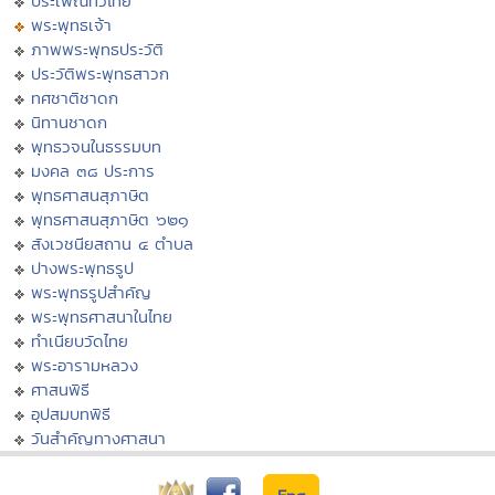
ประเพณีทั่วไทย
พระพุทธเจ้า
ภาพพระพุทธประวัติ
ประวัติพระพุทธสาวก
ทศชาติชาดก
นิทานชาดก
พุทธวจนในธรรมบท
มงคล ๓๘ ประการ
พุทธศาสนสุภาษิต
พุทธศาสนสุภาษิต ๖๒๑
สังเวชนียสถาน ๔ ตำบล
ปางพระพุทธรูป
พระพุทธรูปสำคัญ
พระพุทธศาสนาในไทย
ทำเนียบวัดไทย
พระอารามหลวง
ศาสนพิธี
อุปสมบทพิธี
วันสำคัญทางศาสนา