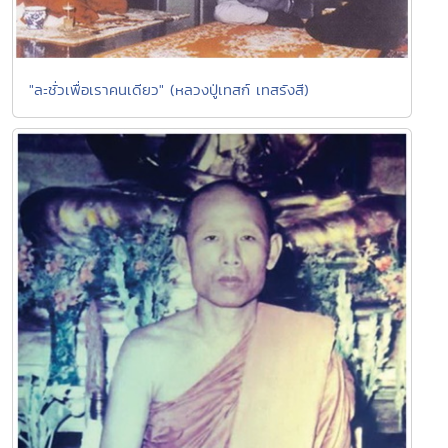
"ละชั่วเพื่อเราคนเดียว" (หลวงปู่เทสก์ เทสรังสี)