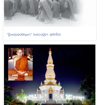
"รู้เหตุของปัญหา" (หลวงปู่ชา สุภัทโท)