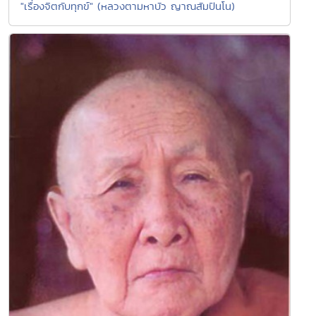
"เรื่องจิตกับทุกข์" (หลวงตามหาบัว ญาณสัมปันโน)