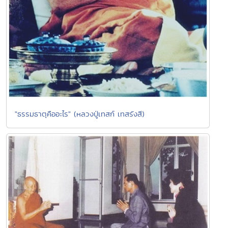
"ธรรมธาตุคืออะไร" (หลวงปู่เทสก์ เทสรังสี)