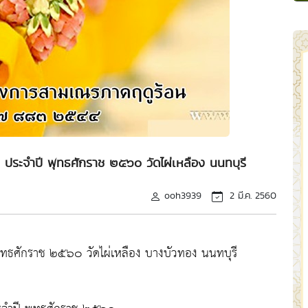
ประจำปี พุทธศักราช ๒๕๖๐ วัดไผ่เหลือง นนทบุรี
ooh3939
2 มี.ค. 2560
ทธศักราช ๒๕๖๐ วัดไผ่เหลือง บางบัวทอง นนทบุรี