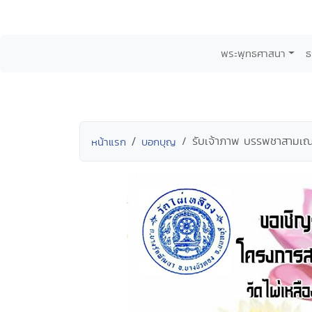
พระพุทธศาสนา
ธ
รับเจ้าภาพ บรรพชาสามเณร
หน้าแรก
บอกบุญ