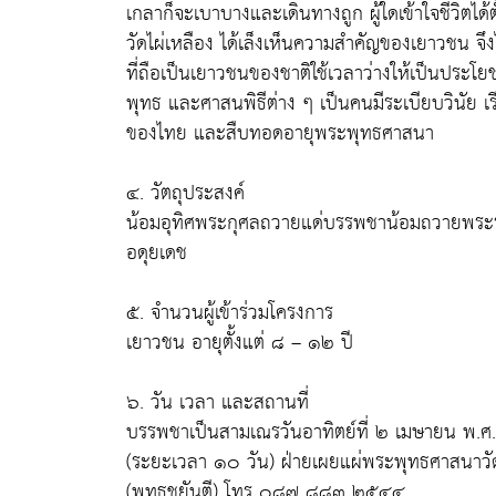
เกลาก็จะเบาบางและเดินทางถูก ผู้ใดเข้าใจชีวิตได้ตั
วัดไผ่เหลือง ได้เล็งเห็นความสำคัญของเยาวชน จึ
ที่ถือเป็นเยาวชนของชาติใช้เวลาว่างให้เป็นประ
พุทธ และศาสนพิธีต่าง ๆ เป็นคนมีระเบียบวินัย เรี
ของไทย และสืบทอดอายุพระพุทธศาสนา
๔. วัตถุประสงค์
น้อมอุทิศพระกุศลถวายแด่บรรพชาน้อมถวายพระ
อดุยเดช
๕. จำนวนผู้เข้าร่วมโครงการ
เยาวชน อายุตั้งแต่ ๘ – ๑๒ ปี
๖. วัน เวลา และสถานที่
บรรพชาเป็นสามเณรวันอาทิตย์ที่ ๒ เมษายน พ.
(ระยะเวลา ๑๐ วัน) ฝ่ายเผยแผ่พระพุทธศาสนาวัด
(พุทธชยันตี) โทร ๐๘๗ ๘๘๓ ๒๕๔๔