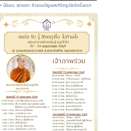
• น้องเม สุดยอด ซิวแชมป์ยูเอสเกิร์ลจูเนียร์ครั้งแรก