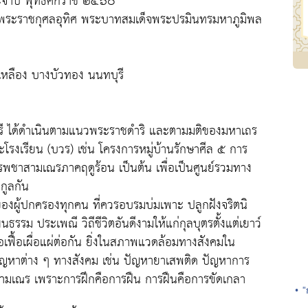
ะจำปี พุทธศักราช ๒๕๖๐
ยพระราชกุศลอุทิศ พระบาทสมเด็จพระปรมินทรมหาภูมิพล
่เหลือง บางบัวทอง นนทบุรี
บุรี ได้ดำเนินตามแนวพระราชดำริ และตามมติของมหาเถร
รงเรียน (บวร) เช่น โครงการหมู่บ้านรักษาศีล ๕ การ
พชาสามเณรภาคฤดูร้อน เป็นต้น เพื่อเป็นศูนย์รวมทาง
กูลกัน
งผู้ปกครองทุกคน ที่ควรอบรมบ่มเพาะ ปลูกฝังจริตนิ
รรม ประเพณี วิถีชีวิตอันดีงามให้แก่กุลบุตรตั้งแต่เยาว์
้อเฟื้อเผื่อแผ่ต่อกัน ยิ่งในสภาพแวดล้อมทางสังคมใน
ปัญหาต่าง ๆ ทางสังคม เช่น ปัญหายาเสพติด ปัญหาการ
สามเณร เพราะการฝึกคือการฝืน การฝืนคือการขัดเกลา
• 