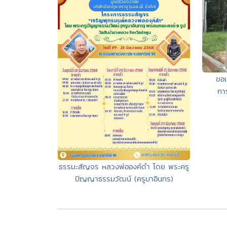
ขอเ
กา
ธรรมะสัญจร หลวงพ่อองค์ดำ โดย พระครู
ปัญญาธรรมวัฒน์ (ครูบาอินทร)