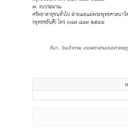
๗. งบประมาณ
ศรัทธาสาธุชนทั่วไป ฝ่ายเผยแผ่พระพุทธศาสนาวั
(พุทธชยันตี) โทร ๐๘๗ ๘๘๓ ๒๕๔๔
ที่มา : รับเจ้าภาพ บรรพชาสามเณรภาคฤดูร
ค