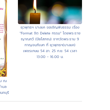
ยุวพุทธฯ บางแค ขอเชิญฟังธรรม เรื่อง
"Format จิต Delete กรรม" โดยพระราช
ญาณกวี (ปิยโสภณ) จากวัดพระราม 9
กาญจนภิเษก ที่ ยุวพุทธฯ(บางแค)
เพชรเกษม 54 อา. 25 ก.ย. 54 เวลา
13.00 - 16.00 น.
รม ณ
ตำบล
นทบุรี