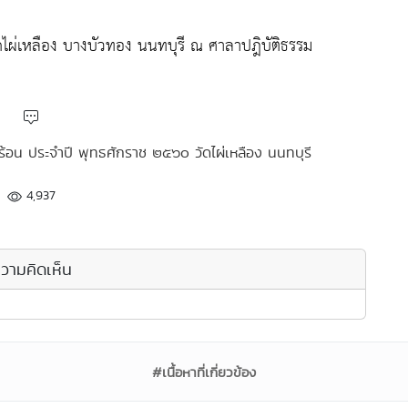
ดไผ่เหลือง บางบัวทอง นนทบุรี ณ ศาลาปฎิบัติธรรม
้อน ประจำปี พุทธศักราช ๒๕๖๐ วัดไผ่เหลือง นนทบุรี
4,937
วามคิดเห็น
#เนื้อหาที่เกี่ยวข้อง