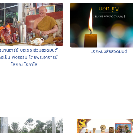
ิธิบ้านอารีย์ ขอเชิญร่วมสวดมนต์
แจกหนังสือสวดมนต์
ตรเย็น ฟังธรรม โดยพระอาจารย์
โสภณ โอภาโส