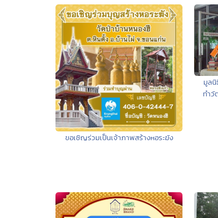
มูลน
ทำวั
ขอเชิญร่วมเป็นเจ้าภาพสร้างหอระฆัง