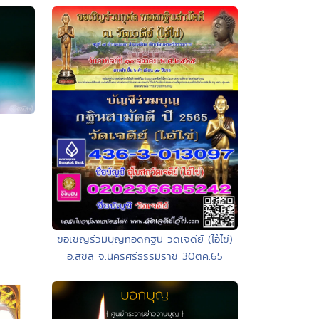
ขอเชิญร่วมบุญทอดกฐิน วัดเจดีย์ (ไอ้ไข่)
อ.สิชล จ.นครศรีธรรมราช 30ตค.65