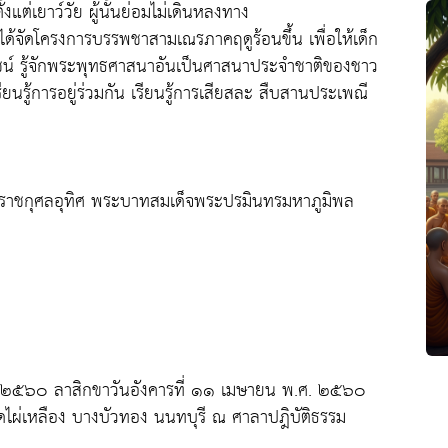
้งแต่เยาว์วัย ผู้นั้นย่อมไม่เดินหลงทาง
งได้จัดโครงการบรรพชาสามเณรภาคฤดูร้อนขึ้น เพื่อให้เด็ก
โยชน์ รู้จักพระพุทธศาสนาอันเป็นศาสนาประจำชาติของชาว
ยนรู้การอยู่ร่วมกัน เรียนรู้การเสียสละ สืบสานประเพณี
ราชกุศลอุทิศ พระบาทสมเด็จพระปรมินทรมหาภูมิพล
ศ.๒๕๖๐ ลาสิกขาวันอังคารที่ ๑๑ เมษายน พ.ศ. ๒๕๖๐
ไผ่เหลือง บางบัวทอง นนทบุรี ณ ศาลาปฎิบัติธรรม