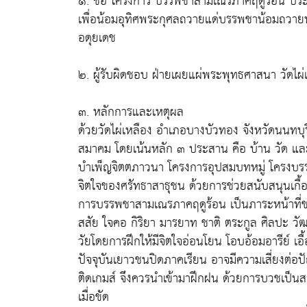
๑. ชื่อ โครงการ บรรพชาสามเณรภาคฤดูร้อน ปร
เพื่อน้อมอุทิศพระกุศลถวายแด่บรรพชาน้อมถวา
อดุยเดช
๒. ผู้รับผิดชอบ ฝ่ายเผยแผ่พระพุทธศาสนา วัดไผ
๓. หลักการและเหตุผล
ด้วยวัดไผ่เหลือง อำเภอบางบัวทอง จังหวัดนนท
สมาคม โดยเน้นหลัก ๓ ประสาน คือ บ้าน วัด และโ
บำเพ็ญจิตตภาวนา โครงการอุปสมบทหมู่ โครงบรร
จิตใจของศรัทธาสาธุชน ด้วยการช่วยสนับสนุนเกื้อ
การบรรพชาสามเณรภาคฤดูร้อน เป็นภาระหน้าที่ขอ
สสัย ใจคอ กิริยา มารยาท ชาติ ตระกูล ศิลปะ วัฒนธ
วัยโดยการฝึกให้มีจิตใจอ่อนโยน โอบอ้อมอารีย์ เอื
ปัจจุบันเยาวชนปิดภาคเรียน อาจมีความเสี่ยงต่อ
ติดเกมส์ จึงควรนำเข้ามาฝึกฝน ด้วยการบวชเป็น
เมื่อขัด