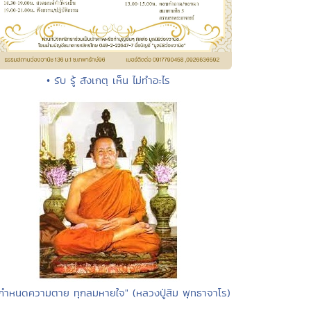
• รับ รู้ สังเกตุ เห็น ไม่ทำอะไร
"กำหนดความตาย ทุกลมหายใจ" (หลวงปู่สิม พุทธาจาโร)