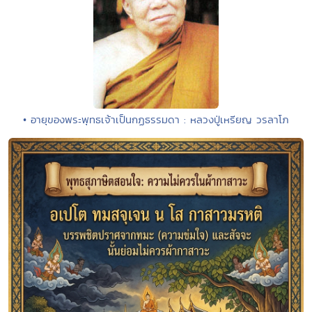
• อายุของพระพุทธเจ้าเป็นกฏธรรมดา : หลวงปู่เหรียญ วรลาโภ