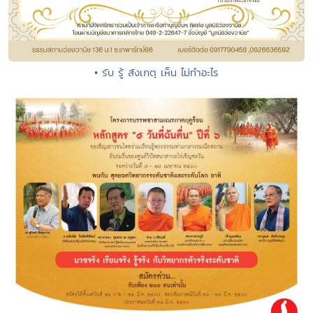
• รับ รู้ สังเกตุ เห็น ไม่ทำอะไร