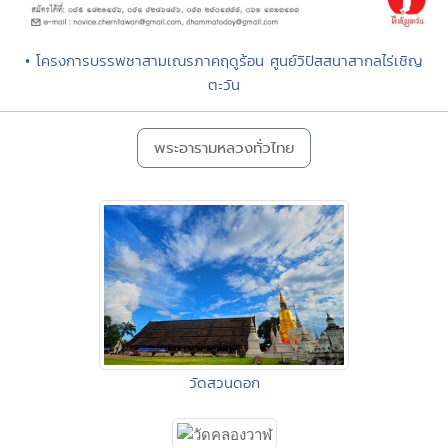
• โครงการบรรพชาสามเณรภาคฤดูร้อน ศูนย์วิปัสสนาสากลไร่เชิญ
ตะวัน
พระอารามหลวงทั่วไทย
วัดสวนดอก