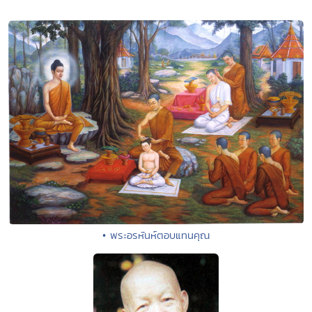
• พระอรหันห์ตอบแทนคุณ