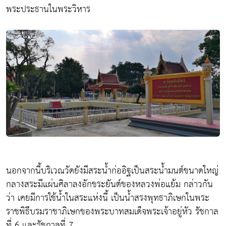
พระประธานในพระวิหาร
นอกจากนี้บริเวณวัดยังมีสระน้ำก่ออิฐเป็นสระน้ำมนต์ขนาดใหญ่
กลางสระมีแผ่นศิลาลงอักขระยันต์ของหลวงพ่อแย้ม กล่าวกัน
ว่า เคยมีการใช้น้ำในสระแห่งนี้ เป็นน้ำสรงพุทธาภิเษกในพระ
ราชพิธีบรมราชาภิเษกของพระบาทสมเด็จพระเจ้าอยู่หัว รัชกาล
ที่ 6 และรัชกาลที่ 7