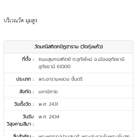
บริเวณวัด มุมสูง
วัดมณีสถิตกปิฏฐาราม (วัดทุ่งแก้ว)
ที่ตั้ง :
ถนนสุนทรสถิตย์ ต.อุทัยใหม่ อ.เมืองอุทัยธานี
อุทัยธานี 61000
ประเภท :
พระอารามหลวง ชั้นตรี
สังกัด :
มหานิกาย
วันตั้งวัด :
พ.ศ. 2431
วันรับ
พ.ศ. 2434
วิสุงคามสีมา :
สิ่งสำคัญ :
พระพุทธรูปปางสมาธิ พระประธานในพระอุโบสถ