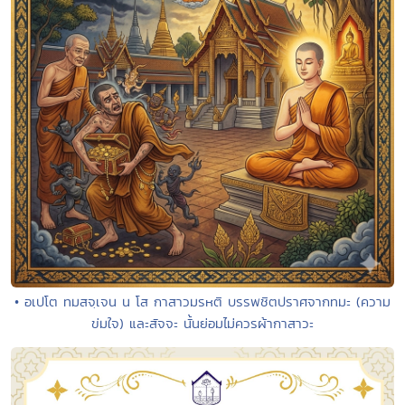
• อเปโต ทมสจฺเจน น โส กาสาวมรหติ บรรพชิตปราศจากทมะ (ความ
ข่มใจ) และสัจจะ นั้นย่อมไม่ควรผ้ากาสาวะ