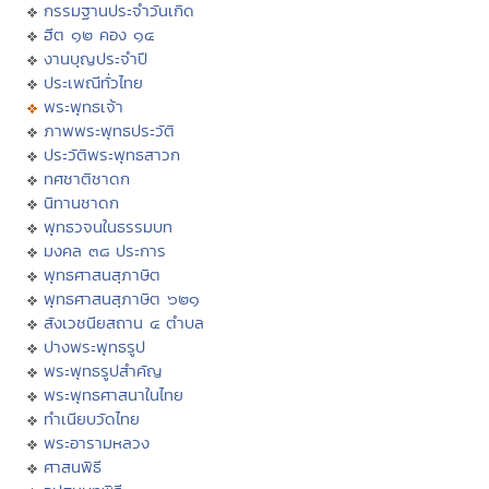
กรรมฐานประจำวันเกิด
ฮีต ๑๒ คอง ๑๔
งานบุญประจำปี
ประเพณีทั่วไทย
พระพุทธเจ้า
ภาพพระพุทธประวัติ
ประวัติพระพุทธสาวก
ทศชาติชาดก
นิทานชาดก
พุทธวจนในธรรมบท
มงคล ๓๘ ประการ
พุทธศาสนสุภาษิต
พุทธศาสนสุภาษิต ๖๒๑
สังเวชนียสถาน ๔ ตำบล
ปางพระพุทธรูป
พระพุทธรูปสำคัญ
พระพุทธศาสนาในไทย
ทำเนียบวัดไทย
พระอารามหลวง
ศาสนพิธี