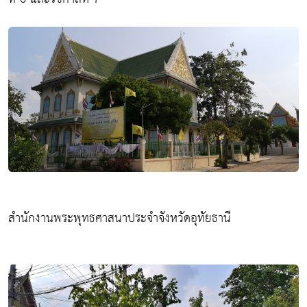
สำนักงานพระพุทธศาสนาประจำจังหวัดอุทัยธานี