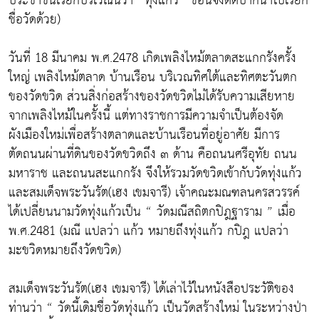
ประชาชนเรียกบริเวณนี้ว่า “ทุ่งแก้ว” ชื่อนี้จึงติดปากนำไปเรียก
ชื่อวัดด้วย)
วันที่ 18 มีนาคม พ.ศ.2478 เกิดเพลิงไหม้ตลาดสะแกกรังครั้ง
ใหญ่ เพลิงไหม้ตลาด บ้านเรือน บริเวณทิศใต้และทิศตะวันตก
ของวัดขวิด ส่วนสิ่งก่อสร้างของวัดขวิดไม่ได้รับความเสียหาย
จากเพลิงไหม้ในครั้งนี้ แต่ทางราชการมีความจำเป็นต้องจัด
ผังเมืองใหม่เพื่อสร้างตลาดและบ้านเรือนที่อยู่อาศัย มีการ
ตัดถนนผ่านที่ดินของวัดขวิดถึง ๓ ด้าน คือถนนศรีอุทัย ถนน
มหาราช และถนนสะแกกรัง จึงให้รวมวัดขวิดเข้ากับวัดทุ่งแก้ว
และสมเด็จพระวันรัต(เฮง เขมจารี) เจ้าคณะมณฑลนครสวรรค์
ได้เปลี่ยนนามวัดทุ่งแก้วเป็น “ วัดมณีสถิตกปิฎฐาราม ” เมื่อ
พ.ศ.2481 (มณี แปลว่า แก้ว หมายถึงทุ่งแก้ว กปิฎ แปลว่า
มะขวิดหมายถึงวัดขวิด)
สมเด็จพระวันรัต(เฮง เขมจารี) ได้เล่าไว้ในหนังสือประวัติของ
ท่านว่า “ วัดนี้เดิมชื่อวัดทุ่งแก้ว เป็นวัดสร้างใหม่ ในระหว่างป่า