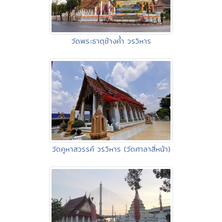
วัดพระธาตุช้างค้ำ วรวิหาร
วัดคูหาสวรรค์ วรวิหาร (วัดศาลาสี่หน้า)