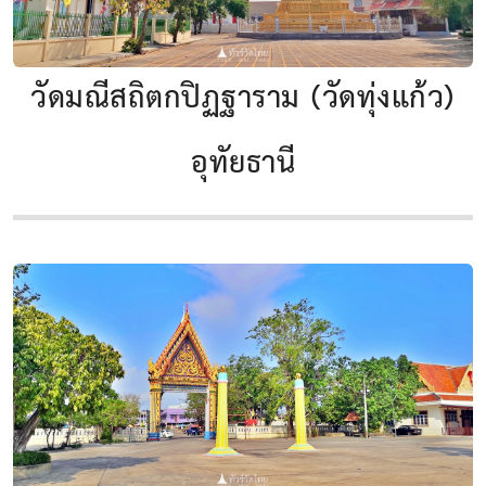
วัดมณีสถิตกปิฏฐาราม (วัดทุ่งแก้ว)
อุทัยธานี