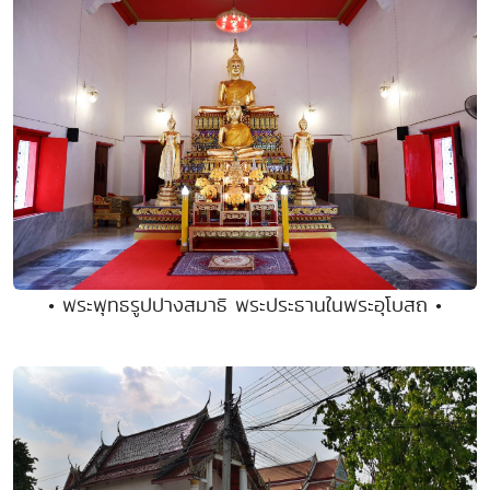
• พระพุทธรูปปางสมาธิ พระประธานในพระอุโบสถ •