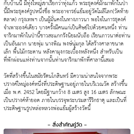
กับบ้านนี้ มีทุ่งใหญ่เขาเรียกว่าทุ่งแก้ว พระธุดงค์มักมาพักในป่า
นี้มีพระธุดงค์รูปหนึ่งชื่อ พระอาจารย์แย้มอยู่วัดโมลีโลก(วัดท้าย
ตลาด) กรุงเทพฯ เป็นผู้มั่นคงในทางภาวนา พอใจในการธุดงค์
จำเพาะองค์เดียว บางครั้งมีคนแก่เป็นศิษย์ไปด้วยคนหนึ่ง ท่าน
จาริกมาพักในป่านี้ชาวสะแกกรังนิยมนับถือ เรียนภาวนาต่อท่าน
เป็นอันมาก นายพุ่ม นางพิณ พงษ์นุ่มกุล ได้สร้างศาลาขนาด
เล็ก พื้นไม้กระดาน หลังคามุงกระเบื้องหลังหนึ่ง สำหรับเป็น
ที่พักผ่อนแห่งท่านจากนั้นท่านจาริกมาพักที่ศาลานี้เสมอ
วัดที่สร้างขึ้นในสมัยรัตนโกสินทร์ มีความน่าสนใจจากพระ
ปรางค์ใหญ่องค์หนึ่งที่ประดิษฐานอยู่ภายในบริเวณวัด สร้างขึ้น
เมื่อ พ.ศ. 2452 โดยมีฐานกว้าง 8 เมตร สูง 16 เมตร ลักษณะ
เป็นปรางค์ห้ายอด ภายในบรรจุพระบรมสารีริกธาตุ และเป็นที่
ประดิษฐานรูปหล่อหลวงพ่อแย้มผู้สร้างวัดนี้
- สิ่งสำคัญคู่วัด -