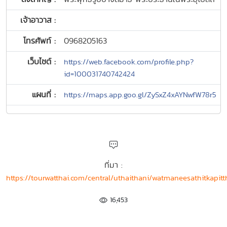
เจ้าอาวาส :
โทรศัพท์ :
0968205163
เว็บไซต์ :
https://web.facebook.com/profile.php?
id=100031740742424
แผนที่ :
https://maps.app.goo.gl/ZySxZ4xAYNwfW78r5
ที่มา :
https://tourwatthai.com/central/uthaithani/watmaneesathitkapit
16,453