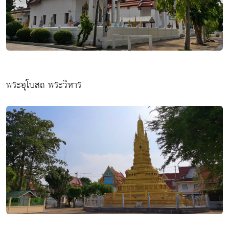
พระอุโบสถ พระวิหาร