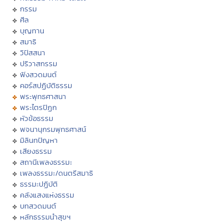
กรรม
ศีล
บุญทาน
สมาธิ
วิปัสสนา
ปริวาสกรรม
ฟังสวดมนต์
คอร์สปฏิบัติธรรม
พระพุทธศาสนา
พระไตรปิฏก
หัวข้อธรรม
พจนานุกรมพุทธศาสน์
มิลินทปัญหา
เสียงธรรม
สถานีเพลงธรรมะ
เพลงธรรมะ/ดนตรีสมาธิ
ธรรมะปฏิบัติ
คลังแสงแห่งธรรม
บทสวดมนต์
หลักธรรมนำสุขฯ