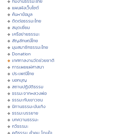
ทีมงานธรรมะไทย
แผนผังเว็บไซต์
ค้นหาข้อมูล
ติดต่อธรรมะไทย
สมุดเยี่ยม
เครือข่ายธรรมะ
สัญลักษณ์ไทย
มุมสมาชิกธรรมะไทย
Donation
เทศกาลงานวัดช่วยชาติ
การเผยแผ่ศาสนา
ประเพณีไทย
บอกบุญ
สถานปฏิบัติธรรม
ธรรมะจากหลวงพ่อ
ธรรมะกับเยาวชน
นิทานธรรมะบันเทิง
ธรรมะบรรยาย
บทความธรรมะ
กวีธรรมะ
คติธรรม คำคม โดนใจ