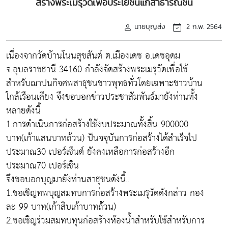
สร้างพระเมรุวัดเพื่อประโยชน์แก่สาธารณชน
นายบุญส่ง
2 ก.พ. 2564
เนื่องจากวัดบ้านโนนสุขสันต์ ต.เมืองเดช อ.เดชอุดม
จ.อุบลราชธานี 34160 กำลังจัดสร้างพระเมรุวัดเพื่อใช้
สำหรับฌาปนกิจศพสาธุชนชาวพุทธทั่วโดยเฉพาะชาวบ้าน
ใกล้เรือนเคียง จึงขอบอกข่าวประชาสัมพันธ์มายังท่านทั้ง
หลายดังนี้
1.การดำเนินการก่อสร้างใช้งบประมาณทั้งสิ้น 900000
บาท(เก้าแสนบาทถ้วน) ปันจจุบันการก่อสร้างได้สำเร็จไป
ประมาณ30 เปอร์เซ็นต์ ยังคงเหลือการก่อสร้างอีก
ประมาณ70 เปอร์เซ็น
จึงขอบอกบุญมายังท่านสาธุชนดังนี้..
1.ขอเชิญทพบุญสมทบการก่อสร้างพระเมรุวัดดังกล่าว กอง
ละ 99 บาท(เก้าสิบเก้าบาทถ้้้วน)
2.ขอเชิญร่วมสมทบทุนก่อสร้างห้องน้ำสำหรับใช้สำหรับการ