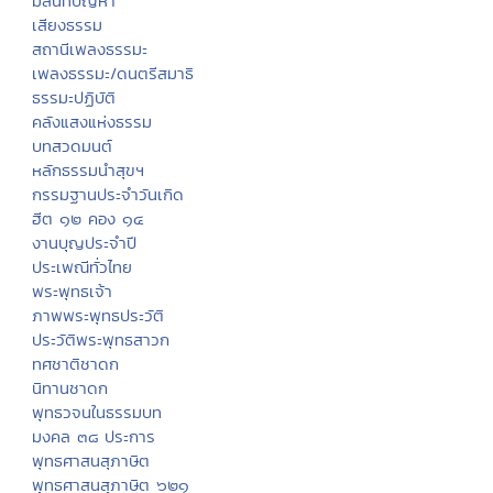
มิลินทปัญหา
เสียงธรรม
สถานีเพลงธรรมะ
เพลงธรรมะ/ดนตรีสมาธิ
ธรรมะปฏิบัติ
คลังแสงแห่งธรรม
บทสวดมนต์
หลักธรรมนำสุขฯ
กรรมฐานประจำวันเกิด
ฮีต ๑๒ คอง ๑๔
งานบุญประจำปี
ประเพณีทั่วไทย
พระพุทธเจ้า
ภาพพระพุทธประวัติ
ประวัติพระพุทธสาวก
ทศชาติชาดก
นิทานชาดก
พุทธวจนในธรรมบท
มงคล ๓๘ ประการ
พุทธศาสนสุภาษิต
พุทธศาสนสุภาษิต ๖๒๑