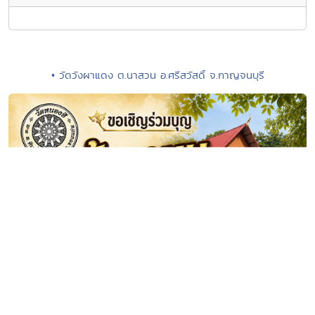
• วัดวังผาแดง ต.นาสวน อ.ศรีสวัสดิ์ จ.กาญจนบุรี