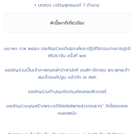
• บทสวด เจริญพุทธมนต์ 7 ตำนาน
#เนื้อหาที่เกี่ยวข้อง
๑๘-๒๖ ก.พ ๒๕๕๖ ขอเชิญร่วมเดินธุดงค์และปฏิบัติธรรมงานมาฆปูรมี
ศรีปราจีน ครั้งที่ ๒๗
ขอเชิญร่วมเป็นเจ้าภาพทอดผ้าป่าสามัคคี ลงลัก-ปิดทอง พระพุทธเจ้า
สมเด็จองค์ปฐม หน้าตัก ๗ ศอก
ขอเชิญร่วมทำบุญปรับปรุงห้องคอมพิวเตอร์
ขอเชิญร่วมบุญสร้างพระเจดีย์สหัสสพุทธสุวรรณธาตุ” วัดไชยมงคล
หนองพนัง