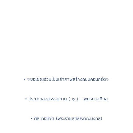
• ✨ขอเชิญร่วมเป็นเจ้าภาพสร้างถนนคอนกรีต✨
• ประเภทของธรรมทาน ( ๑ ) - พุทธทาสภิกขุ
• ศีล คือชีวิต (พระราชสุทธิญาณมงคล)