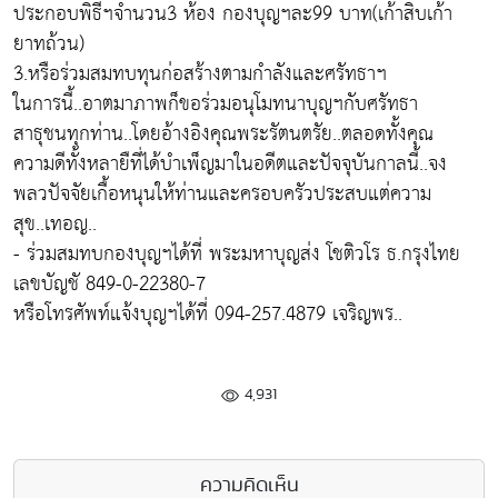
ประกอบพิธีฯจำนวน3 ห้อง กองบุญฯละ99 บาท(เก้าสิบเก้า
ยาทถ้วน)
3.หรือร่วมสมทบทุนก่อสร้างตามกำลังและศรัทธาฯ
ในการนี้..อาตมาภาพก็ขอร่วมอนุโมทนาบุญฯกับศรัทธา
สาธุชนทุกท่าน..โดยอ้างอิงคุณพระรัตนตรัย..ตลอดทั้งคุณ
ความดีทั้งหลายืที่ได้บำเพ็ญมาในอดีตและปัจจุบันกาลนี้..จง
พลวปัจจัยเกื้อหนุนให้ท่านและครอบครัวประสบแต่ความ
สุข..เทอญ..
- ร่วมสมทบกองบุญฯได้ที่ พระมหาบุญส่ง โชติวโร ธ.กรุงไทย
เลขบัญชั 849-0-22380-7
หรือโทรศัพท์แจ้งบุญฯได้ที่ 094-257.4879 เจริญพร..
4,931
ความคิดเห็น