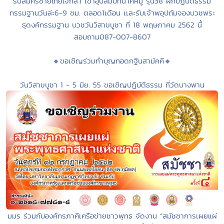
รับสมัครชายไทยใจกล้า เข้าอุปสมบทนาคหมู่ รุ่น38 ฝึกปฏิบัติธรรม
กรรมฐานวันล่ะ6-9 ชม. ตลอด1เดือน เเละรับเจ้าพอุปถัมจองบวชพระ
ธุดงค์กรรมฐาน บวชวันวิสาขบูชา ที่ 18 พฤษภาคม 2562 นี้
สอบถาม087-007-8607
🔸ขอเชิญร่วมทำบุญทอดกฐินสามัคคี🔸
วันวิสาขบูชา 1 - 5 มิย. 55 ขอเชิญปฏิบัติธรรม ที่วัดบางพาน
มมร ร่วมกับองค์กรภาคีเครือข่ายชาวพุทธ จัดงาน “สมัชชาการเผยแผ่