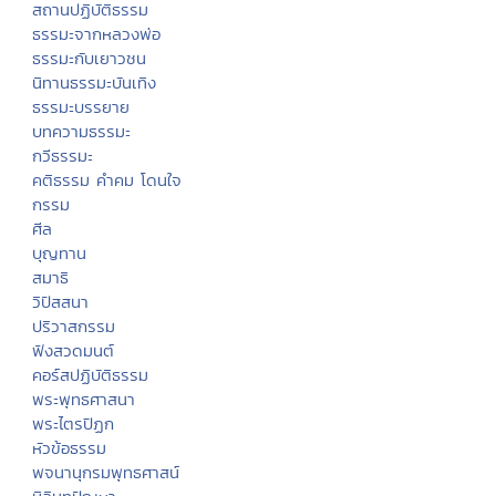
สถานปฏิบัติธรรม
ธรรมะจากหลวงพ่อ
ธรรมะกับเยาวชน
นิทานธรรมะบันเทิง
ธรรมะบรรยาย
บทความธรรมะ
กวีธรรมะ
คติธรรม คำคม โดนใจ
กรรม
ศีล
บุญทาน
สมาธิ
วิปัสสนา
ปริวาสกรรม
ฟังสวดมนต์
คอร์สปฏิบัติธรรม
พระพุทธศาสนา
พระไตรปิฏก
หัวข้อธรรม
พจนานุกรมพุทธศาสน์