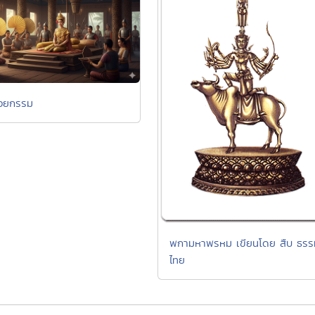
รอยกรรม
พกามหาพรหม เขียนโดย สืบ ธรร
ไทย