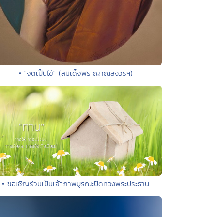
• "จิตเป็นไข้" (สมเด็จพระญาณสังวรฯ)
• ขอเชิญร่วมเป็นเจ้าภาพบูรณะปิดทองพระประธาน