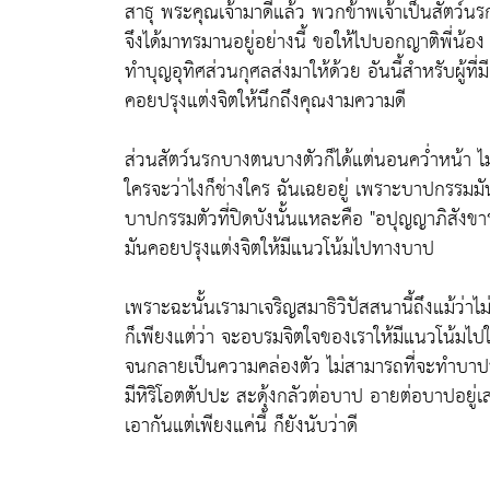
สาธุ พระคุณเจ้ามาดีแล้ว พวกข้าพเจ้าเป็นสัตว
จึงได้มาทรมานอยู่อย่างนี้ ขอให้ไปบอกญาติพี่น้อง
ทำบุญอุทิศส่วนกุศลส่งมาให้ด้วย อันนี้สำหรับผู้ที่ม
คอยปรุงแต่งจิตให้นึกถึงคุณงามความดี
ส่วนสัตว์นรกบางตนบางตัวก็ได้แต่นอนคว่ำหน้า ไ
ใครจะว่าไงก็ช่างใคร ฉันเฉยอยู่ เพราะบาปกรรมมั
บาปกรรมตัวที่ปิดบังนั้นแหละคือ "อปุญญาภิสังขา
มันคอยปรุงแต่งจิตให้มีแนวโน้มไปทางบาป
เพราะฉะนั้นเรามาเจริญสมาธิวิปัสสนานี้ถึงแม้ว่
ก็เพียงแต่ว่า จะอบรมจิตใจของเราให้มีแนวโน้มไ
จนกลายเป็นความคล่องตัว ไม่สามารถที่จะทำบาปทั้ง
มีหิริโอตตัปปะ สะดุ้งกลัวต่อบาป อายต่อบาปอยู่
เอากันแต่เพียงแค่นี้ ก็ยังนับว่าดี