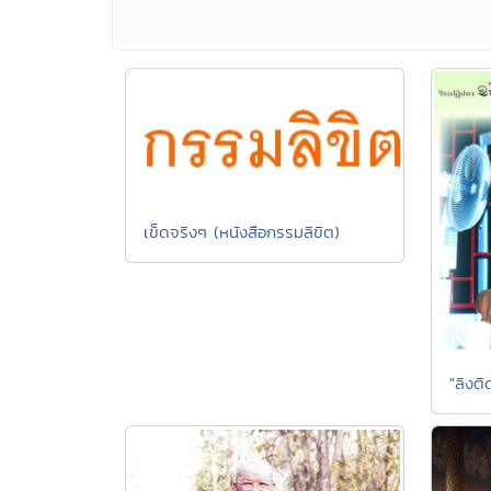
เข็ดจริงๆ (หนังสือกรรมลิขิต)
"ลิงติ