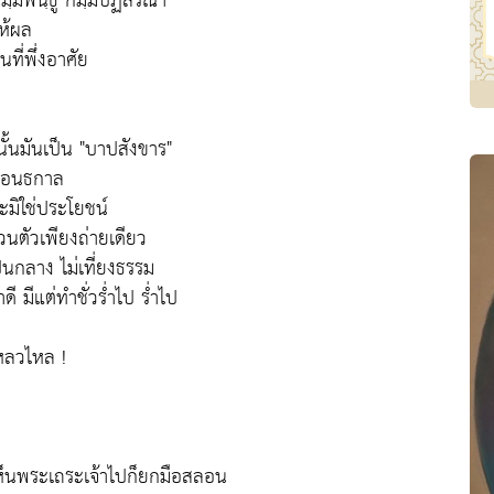
มฺมพนฺธู กมฺมปฏิสรณา"
ห้ผล
ที่พึ่งอาศัย
ั้นมันเป็น "บาปสังขาร"
ดมนอนธกาล
ะมิใช่ประโยชน์
วนตัวเพียงถ่ายเดียว
ป็นกลาง ไม่เที่ยงธรรม
ำดี มีแต่ทำชั่วร่ำไป ร่ำไป
เหลวไหล !
อเห็นพระเถระเจ้าไปก็ยกมือสลอน