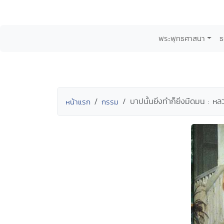
พระพุทธศาสนา
ธ
บาปนั้นยิ่งทำก็ยิ่งมืดมน : ห
หน้าแรก
กรรม