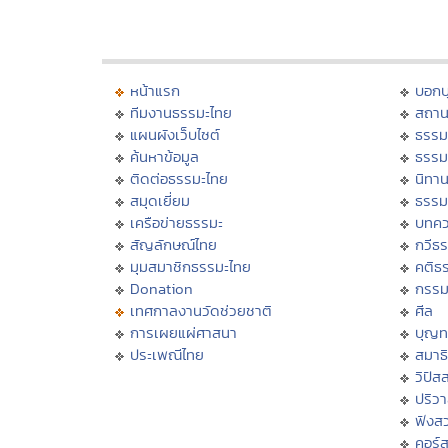
หน้าแรก
บอก
ทีมงานธรรมะไทย
สถาน
แผนผังเว็บไซต์
ธรรม
ค้นหาข้อมูล
ธรรม
ติดต่อธรรมะไทย
นิทาน
สมุดเยี่ยม
ธรรม
เครือข่ายธรรมะ
บทคว
สัญลักษณ์ไทย
กวีธ
มุมสมาชิกธรรมะไทย
คติธ
Donation
กรร
เทศกาลงานวัดช่วยชาติ
ศีล
การเผยแผ่ศาสนา
บุญท
ประเพณีไทย
สมาธิ
วิปัส
ปริว
ฟังส
คอร์ส