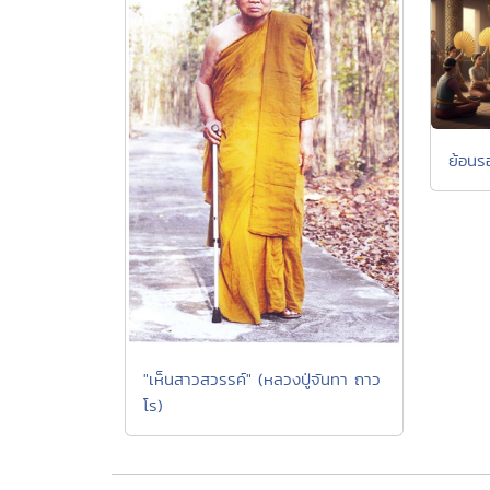
ย้อน
"เห็นสาวสวรรค์" (หลวงปู่จันทา ถาว
โร)