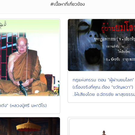
#เนื้อหาที่เกี่ยวข้อง
กฎแห่งกรรม ตอน "ผู้ผ่านยมโลก"
(เรื่องจริงที่คุณ..ต้อง "ขวัญผวา")
..ให้เสียงโดย อ.ฉัตรชัย ผาสุขธรร
ดตัง" (หลวงปู่ศรี มหาวีโร)