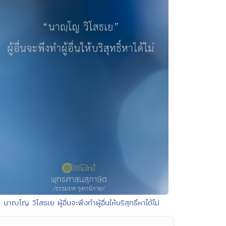
• นาญฺโญ วิโสธเย ผู้อื่นจะพึงทำผู้อื่นให้บริสุทธิ์หาได้ไม่