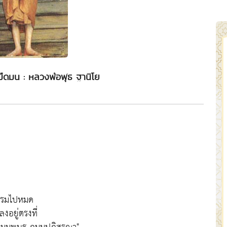
่งมืดมน : หลวงพ่อพุธ ฐานิโย
ธรรมไปหมด
งอยู่ตรงที่