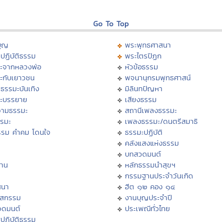
Go To Top
บุญ
พระพุทธศาสนา
ปฏิบัติธรรม
พระไตรปิฏก
ะจากหลวงพ่อ
หัวข้อธรรม
ะกับเยาวชน
พจนานุกรมพุทธศาสน์
ธรรมะบันเทิง
มิลินทปัญหา
ะบรรยาย
เสียงธรรม
ามธรรมะ
สถานีเพลงธรรมะ
รรมะ
เพลงธรรมะ/ดนตรีสมาธิ
รรม คำคม โดนใจ
ธรรมะปฏิบัติ
ม
คลังแสงแห่งธรรม
บทสวดมนต์
าน
หลักธรรมนำสุขฯ
กรรมฐานประจำวันเกิด
สนา
ฮีต ๑๒ คอง ๑๔
าสกรรม
งานบุญประจำปี
วดมนต์
ประเพณีทั่วไทย
ปฏิบัติธรรม