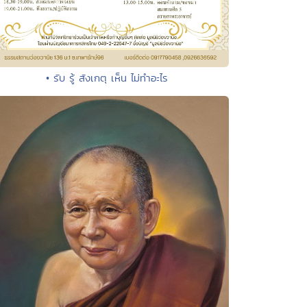
• รับ รู้ สังเกตุ เห็น ไม่ทำอะไร