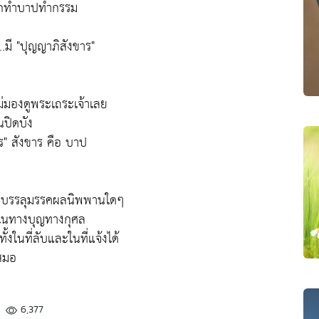
์นรกทำบาปทำกรรม
ี..มี "ปุญญาภิสังขาร"
ม่มองดูพระเถระเจ้าเลย
นปิดบัง
ร" สังขาร คือ บาป
าไม่บรรลุมรรคผลนิพพานใดๆ
ปในทางบุญทางกุศล
ในที่ลับและในที่แจ้งได้
เสมอ
6,377