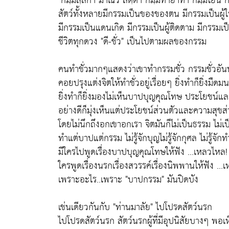
"กมฺมสฺสกา มาณว สตฺตา กมฺมทายาทา กมฺมโยนี ก
สัตว์ทั้งหลายมีกรรมเป็นของของตน มีกรรมเป็นผู้ใ
มีกรรมเป็นแดนเกิด มีกรรมเป็นผู้ติดตาม มีกรรมเป็น
ชีวิตทุกดวง "ดี-ชั่ว" เป็นไปตามผลของกรรม
คนทำชั่วมากๆแสดงว่าเขาทำกรรมชั่ว กรรมชั่วอันน
คอยปรุงแต่งจิตให้ทำชั่วอยู่เรื่อยๆ ยิ่งทำก็ยิ่งมื
ยิ่งทำก็ยิ่งมองไม่เห็นบาปบุญคุณโทษ ประโยชน์แล
อย่างดีก็มุ่งเห็นแต่ประโยชน์ส่วนตัวและความสุขส่
โดยไม่นึกถึงอกเขาอกเรา จิตมันก็ไม่เป็นธรรม ไม่เ
ทำแต่บาปแต่กรรม ไม่รู้จักบุญไม่รู้จักกุศล ไม่รู้จักท
มีใครไปพูดเรื่องบาปบุญคุณโทษให้ฟัง ...เหลวไหล!
ใครพูดเรื่องนรกเรื่องสวรรค์เรื่องนิพพานให้ฟัง ...
เพราะอะไร..เพราะ "บาปกรรม" มันปิดบัง
เช่นเดียวกันกับ "ท่านมาลัย" ไปโปรดสัตว์นรก
ไปโปรดสัตว์นรก สัตว์นรกผู้ที่มีอุปนิสัยบางๆ พ