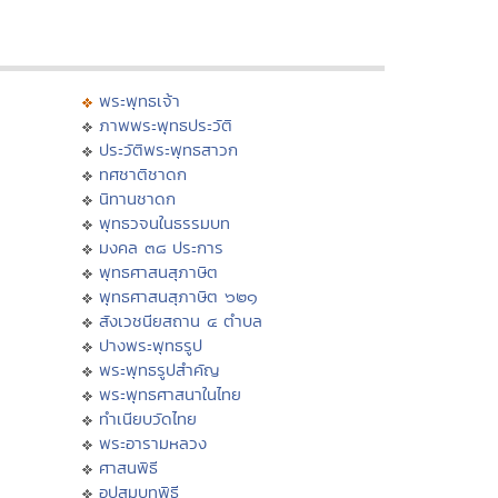
พระพุทธเจ้า
ภาพพระพุทธประวัติ
ประวัติพระพุทธสาวก
ทศชาติชาดก
นิทานชาดก
พุทธวจนในธรรมบท
มงคล ๓๘ ประการ
พุทธศาสนสุภาษิต
พุทธศาสนสุภาษิต ๖๒๑
สังเวชนียสถาน ๔ ตำบล
ปางพระพุทธรูป
พระพุทธรูปสำคัญ
พระพุทธศาสนาในไทย
ทำเนียบวัดไทย
พระอารามหลวง
ศาสนพิธี
อุปสมบทพิธี