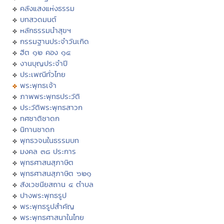
คลังแสงแห่งธรรม
บทสวดมนต์
หลักธรรมนำสุขฯ
กรรมฐานประจำวันเกิด
ฮีต ๑๒ คอง ๑๔
งานบุญประจำปี
ประเพณีทั่วไทย
พระพุทธเจ้า
ภาพพระพุทธประวัติ
ประวัติพระพุทธสาวก
ทศชาติชาดก
นิทานชาดก
พุทธวจนในธรรมบท
มงคล ๓๘ ประการ
พุทธศาสนสุภาษิต
พุทธศาสนสุภาษิต ๖๒๑
สังเวชนียสถาน ๔ ตำบล
ปางพระพุทธรูป
พระพุทธรูปสำคัญ
พระพุทธศาสนาในไทย