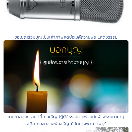
ขอเชิญร่วมบุญเป็นเจ้าภาพจัดซื้อไมค์ถวายพระแสดงธรรม
เทศกาลสงกรานต์นี้ ขอเชิญปฏิบัติธรรมและร่วมห่มผ้าพระมหาธาตุ
เจดีย์ ของหลวงพ่อจรัญ ที่วัดบางพาน ลพบุรี