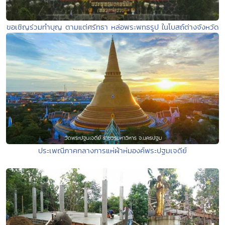
ขอเชิญร่วมทำบุญ ตามแต่ศรัทธา หล่อพระพทธรูป ในโบสถ์ต่างจังหวัด
ประเพณีภาคกลางการแห่ผ้าห่มองค์พระปฐมเจดีย์