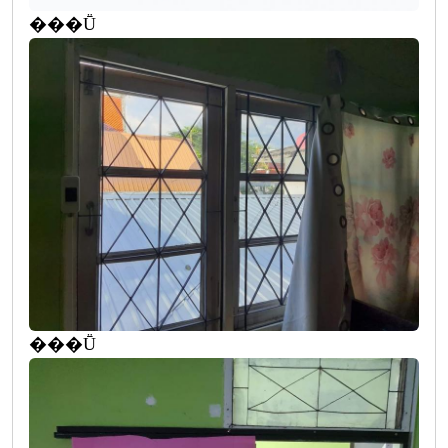
���Ṻ
���Ṻ