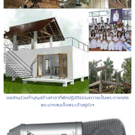
ขอเชิญร่วมทำบุญสร้างศาลาที่พักปฏิบัติธรรมถวายเป็นพระราชกุศล
พระบาทสมเด็จพระเจ้าอยู่หัวฯ