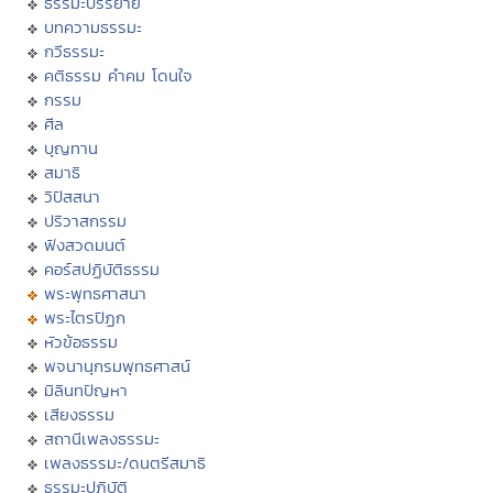
ธรรมะบรรยาย
บทความธรรมะ
กวีธรรมะ
คติธรรม คำคม โดนใจ
กรรม
ศีล
บุญทาน
สมาธิ
วิปัสสนา
ปริวาสกรรม
ฟังสวดมนต์
คอร์สปฏิบัติธรรม
พระพุทธศาสนา
พระไตรปิฏก
หัวข้อธรรม
พจนานุกรมพุทธศาสน์
มิลินทปัญหา
เสียงธรรม
สถานีเพลงธรรมะ
เพลงธรรมะ/ดนตรีสมาธิ
ธรรมะปฏิบัติ