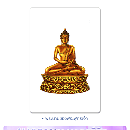
• พระนามของพระพุทธเจ้า