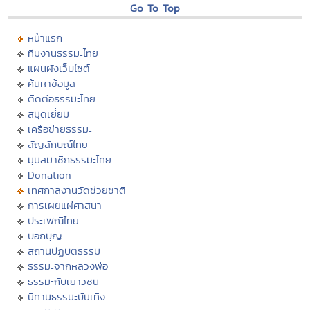
Go To Top
หน้าแรก
ทีมงานธรรมะไทย
แผนผังเว็บไซต์
ค้นหาข้อมูล
ติดต่อธรรมะไทย
สมุดเยี่ยม
เครือข่ายธรรมะ
สัญลักษณ์ไทย
มุมสมาชิกธรรมะไทย
Donation
เทศกาลงานวัดช่วยชาติ
การเผยแผ่ศาสนา
ประเพณีไทย
บอกบุญ
สถานปฏิบัติธรรม
ธรรมะจากหลวงพ่อ
ธรรมะกับเยาวชน
นิทานธรรมะบันเทิง