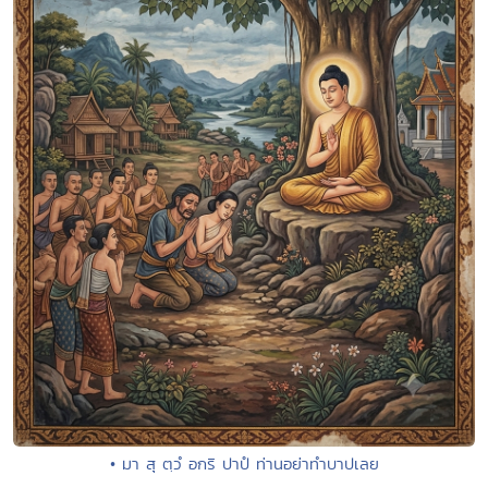
• มา สุ ตฺวํ อกริ ปาปํ ท่านอย่าทำบาปเลย