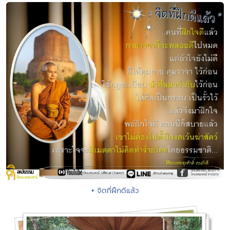
• จิตที่ฝึกดีแล้ว