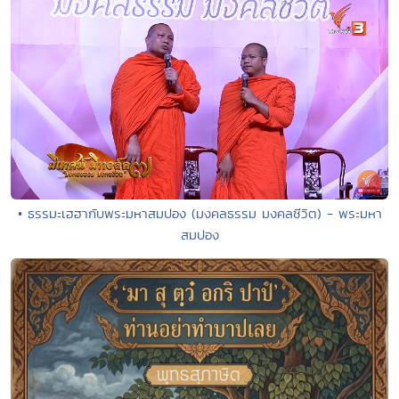
• ธรรมะเฮฮากับพระมหาสมปอง (มงคลธรรม มงคลชีวิต) - พระมหา
สมปอง