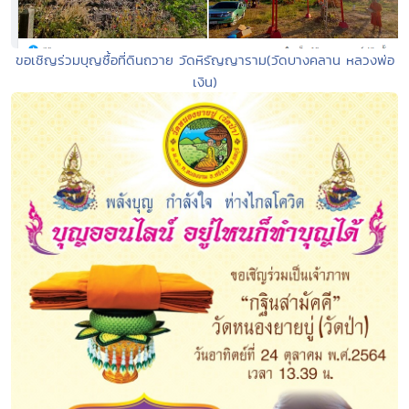
ขอเชิญร่วมบุญซื้อที่ดินถวาย วัดหิรัญญาราม(วัดบางคลาน หลวงพ่อ
เงิน)