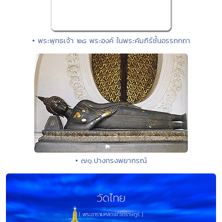
• พระพุทธเจ้า ๒๘ พระองค์ ในพระคัมภีร์ชั้นอรรถกถา
• ๗๑.ปางทรงพยากรณ์