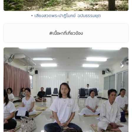
• เสียงสวดพระปาฏิโมกข์ ฉบับธรรมยุต
#เนื้อหาที่เกี่ยวข้อง