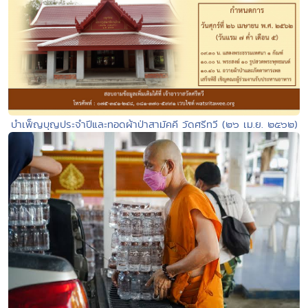
บำเพ็ญบุญประจำปีและทอดผ้าป่าสามัคคี วัดศรีทวี (๒๖ เม.ย. ๒๕๖๒)