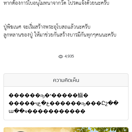
หากต้องการใบอนุโมทนาจากวัด โปรดแจ้งด้วยนะครับ
ปู่พิฆเนศ จะเริ่มสร้างพระอุโบสถแล้วนะครับ
ลูกหลานของปู่ ให้มาช่วยกันสร้างบารมีกันทุกๆคนนะครับ
4,935
ความคิดเห็น
������ҧ�ʶ�����觴�
�����ҷع�ع������ҧ���Ըշ��
ա��ҹ�����������