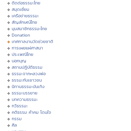
ติดต่อธรรมะไทย
สมุดเยี่ยม
เครือข่ายธรรมะ
สัญลักษณ์ไทย
มุมสมาชิกธรรมะไทย
Donation
เทศกาลงานวัดช่วยชาติ
การเผยแผ่ศาสนา
ประเพณีไทย
บอกบุญ
สถานปฏิบัติธรรม
ธรรมะจากหลวงพ่อ
ธรรมะกับเยาวชน
นิทานธรรมะบันเทิง
ธรรมะบรรยาย
บทความธรรมะ
กวีธรรมะ
คติธรรม คำคม โดนใจ
กรรม
ศีล