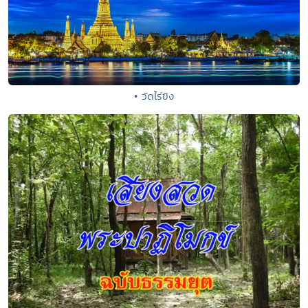
• วัดไร่ขิง