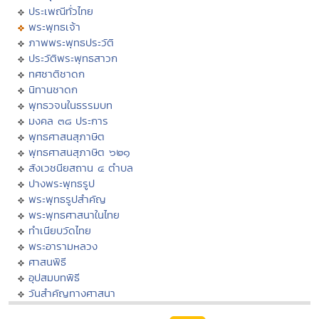
ประเพณีทั่วไทย
พระพุทธเจ้า
ภาพพระพุทธประวัติ
ประวัติพระพุทธสาวก
ทศชาติชาดก
นิทานชาดก
พุทธวจนในธรรมบท
มงคล ๓๘ ประการ
พุทธศาสนสุภาษิต
พุทธศาสนสุภาษิต ๖๒๑
สังเวชนียสถาน ๔ ตำบล
ปางพระพุทธรูป
พระพุทธรูปสำคัญ
พระพุทธศาสนาในไทย
ทำเนียบวัดไทย
พระอารามหลวง
ศาสนพิธี
อุปสมบทพิธี
วันสำคัญทางศาสนา