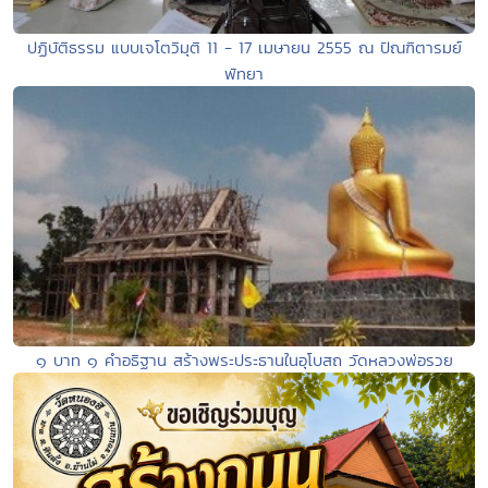
ปฏิบัติธรรม แบบเจโตวิมุติ 11 - 17 เมษายน 2555 ณ ปัณฑิตารมย์
พัทยา
๑ บาท ๑ คำอธิฐาน สร้างพระประธานในอุโบสถ วัดหลวงพ่อรวย