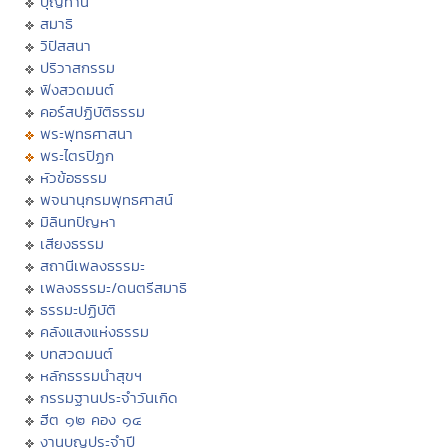
บุญทาน
สมาธิ
วิปัสสนา
ปริวาสกรรม
ฟังสวดมนต์
คอร์สปฏิบัติธรรม
พระพุทธศาสนา
พระไตรปิฏก
หัวข้อธรรม
พจนานุกรมพุทธศาสน์
มิลินทปัญหา
เสียงธรรม
สถานีเพลงธรรมะ
เพลงธรรมะ/ดนตรีสมาธิ
ธรรมะปฏิบัติ
คลังแสงแห่งธรรม
บทสวดมนต์
หลักธรรมนำสุขฯ
กรรมฐานประจำวันเกิด
ฮีต ๑๒ คอง ๑๔
งานบุญประจำปี