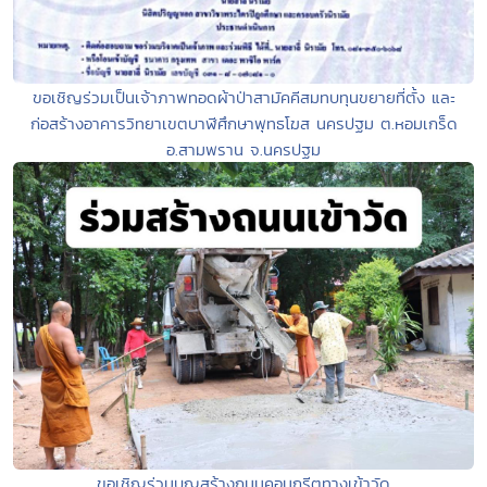
ขอเชิญร่วมเป็นเจ้าภาพทอดผ้าป่าสามัคคีสมทบทุนขยายที่ตั้ง และ
ก่อสร้างอาคารวิทยาเขตบาฬีศึกษาพุทธโฆส นครปฐม ต.หอมเกร็ด
อ.สามพราน จ.นครปฐม
ขอเชิญร่วมบุญสร้างถนนคอนกรีตทางเข้าวัด