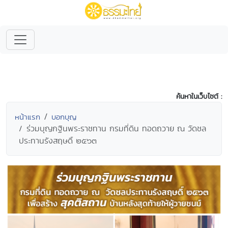
ค้นหาในเว็บไซต์ :
หน้าแรก
บอกบุญ
ร่วมบุญกฐินพระราชทาน กรมที่ดิน ทอดถวาย ณ วัดชล
ประทานรังสฤษดิ์ ๒๕๖๓