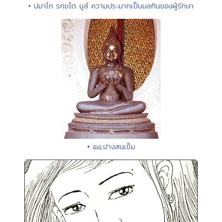
• ปมาโท รกฺขโต มูลํ ความประมาทเป็นมลทินของผู้รักษา
• ๕๔.ปางสนเข็ม