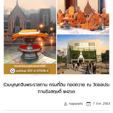
ร่วมบุญกฐินพระราชทาน กรมที่ดิน ทอดถวาย ณ วัดชลประ
ทานรังสฤษดิ์ ๒๕๖๓
naparats
7 ต.ค. 2563