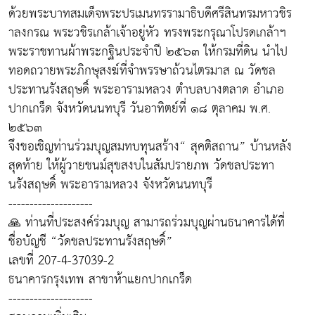
ด้วยพระบาทสมเด็จพระปรเมนทรรามาธิบดีศรีสินทรมหาวชิร
าลงกรณ พระวชิรเกล้าเจ้าอยู่หัว ทรงพระกรุณาโปรดเกล้าฯ
พระราชทานผ้าพระกฐินประจำปี ๒๕๖๓ ให้กรมที่ดิน นำไป
ทอดถวายพระภิกษุสงฆ์ที่จำพรรษาถ้วนไตรมาส ณ วัดชล
ประทานรังสฤษดิ์ พระอารามหลวง ตำบลบางตลาด อำเภอ
ปากเกร็ด จังหวัดนนทบุรี วันอาทิตย์ที่ ๑๘ ตุลาคม พ.ศ.
๒๕๖๓
จึงขอเชิญท่านร่วมบุญสมทบทุนสร้าง“ สุคติสถาน” บ้านหลัง
สุดท้าย ให้ผู้วายชนม์สุขสงบในสัมปรายภพ วัดชลประทา
นรังสฤษดิ์ พระอารามหลวง จังหวัดนนทบุรี
--------------------
🙏 ท่านที่ประสงค์ร่วมบุญ สามารถร่วมบุญผ่านธนาคารได้ที่
ชื่อบัญชี “วัดชลประทานรังสฤษดิ์”
เลขที่ 207-4-37039-2
ธนาคารกรุงเทพ สาขาห้าแยกปากเกร็ด
--------------------