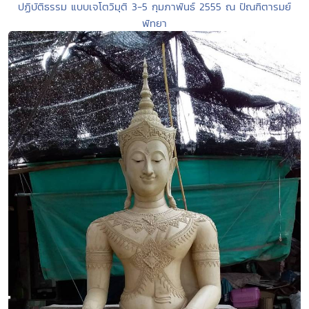
ปฏิบัติธรรม แบบเจโตวิมุติ 3-5 กุมภาพันธ์ 2555 ณ ปัณฑิตารมย์
พัทยา