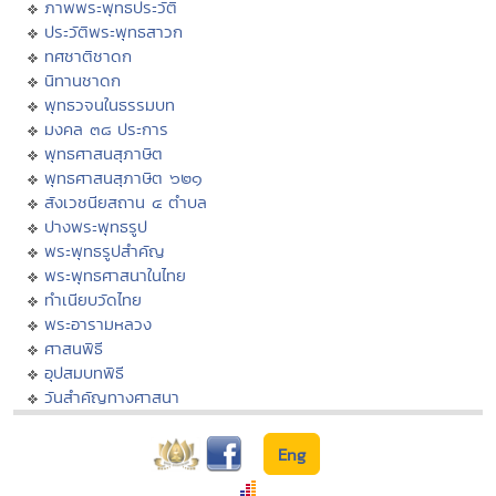
ภาพพระพุทธประวัติ
ประวัติพระพุทธสาวก
ทศชาติชาดก
นิทานชาดก
พุทธวจนในธรรมบท
มงคล ๓๘ ประการ
พุทธศาสนสุภาษิต
พุทธศาสนสุภาษิต ๖๒๑
สังเวชนียสถาน ๔ ตำบล
ปางพระพุทธรูป
พระพุทธรูปสำคัญ
พระพุทธศาสนาในไทย
ทำเนียบวัดไทย
พระอารามหลวง
ศาสนพิธี
อุปสมบทพิธี
วันสำคัญทางศาสนา
Eng