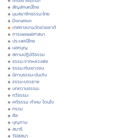
เครือข่ายธรรมะ
สัญลักษณ์ไทย
มุมสมาชิกธรรมะไทย
Donation
เทศกาลงานวัดช่วยชาติ
การเผยแผ่ศาสนา
ประเพณีไทย
บอกบุญ
สถานปฏิบัติธรรม
ธรรมะจากหลวงพ่อ
ธรรมะกับเยาวชน
นิทานธรรมะบันเทิง
ธรรมะบรรยาย
บทความธรรมะ
กวีธรรมะ
คติธรรม คำคม โดนใจ
กรรม
ศีล
บุญทาน
สมาธิ
วิปัสสนา