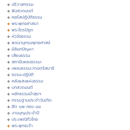
ปริวาสกรรม
ฟังสวดมนต์
คอร์สปฏิบัติธรรม
พระพุทธศาสนา
พระไตรปิฏก
หัวข้อธรรม
พจนานุกรมพุทธศาสน์
มิลินทปัญหา
เสียงธรรม
สถานีเพลงธรรมะ
เพลงธรรมะ/ดนตรีสมาธิ
ธรรมะปฏิบัติ
คลังแสงแห่งธรรม
บทสวดมนต์
หลักธรรมนำสุขฯ
กรรมฐานประจำวันเกิด
ฮีต ๑๒ คอง ๑๔
งานบุญประจำปี
ประเพณีทั่วไทย
พระพุทธเจ้า