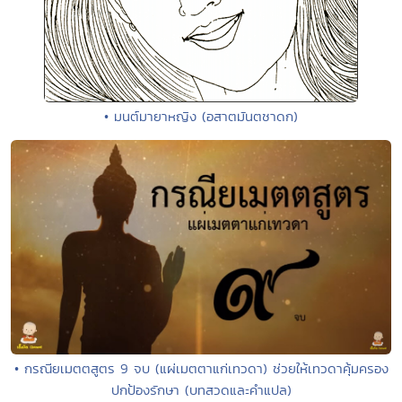
• มนต์มายาหญิง (อสาตมันตชาดก)
• กรณียเมตตสูตร 9 จบ (แผ่เมตตาแก่เทวดา) ช่วยให้เทวดาคุ้มครอง
ปกป้องรักษา (บทสวดและคำแปล)