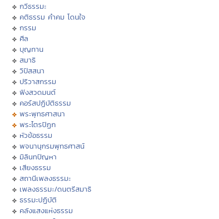
กวีธรรมะ
คติธรรม คำคม โดนใจ
กรรม
ศีล
บุญทาน
สมาธิ
วิปัสสนา
ปริวาสกรรม
ฟังสวดมนต์
คอร์สปฏิบัติธรรม
พระพุทธศาสนา
พระไตรปิฏก
หัวข้อธรรม
พจนานุกรมพุทธศาสน์
มิลินทปัญหา
เสียงธรรม
สถานีเพลงธรรมะ
เพลงธรรมะ/ดนตรีสมาธิ
ธรรมะปฏิบัติ
คลังแสงแห่งธรรม