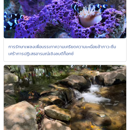
การรักษาเพลงเพื่อบรรเทาความเครียดความเหนื่อยล้าภาวะซึม
เศร้าการปฏิเสธอารมณ์เชิงลบดีท็อกซ์