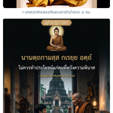
• บทสวดจักรพรรดิ์หลวงตาม้านำสวด ๑ ชม.