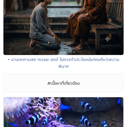
• นานตฺถกามสฺส กเรยฺย อตฺถํ ไม่ควรทำประโยชน์แก่คนที่หวังความ
พินาศ
#เนื้อหาที่เกี่ยวข้อง