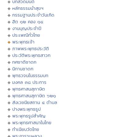
บทสวดมนต์
หลักธรรมนำสุขฯ
กรรมฐานประจำวันเกิด
ฮีต ๑๒ คอง ๑๔
งานบุญประจำปี
ประเพณีทั่วไทย
พระพุทธเจ้า
ภาพพระพุทธประวัติ
ประวัติพระพุทธสาวก
ทศชาติชาดก
นิทานชาดก
พุทธวจนในธรรมบท
มงคล ๓๘ ประการ
พุทธศาสนสุภาษิต
พุทธศาสนสุภาษิต ๖๒๑
สังเวชนียสถาน ๔ ตำบล
ปางพระพุทธรูป
พระพุทธรูปสำคัญ
พระพุทธศาสนาในไทย
ทำเนียบวัดไทย
พระอารามหลวง