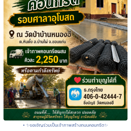
• ✨ขอเชิญร่วมเป็นเจ้าภาพสร้างถนนคอนกรีต✨