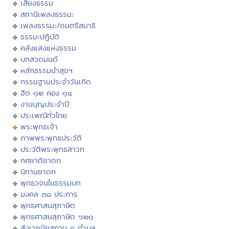
เสียงธรรม
สถานีเพลงธรรมะ
เพลงธรรมะ/ดนตรีสมาธิ
ธรรมะปฏิบัติ
คลังแสงแห่งธรรม
บทสวดมนต์
หลักธรรมนำสุขฯ
กรรมฐานประจำวันเกิด
ฮีต ๑๒ คอง ๑๔
งานบุญประจำปี
ประเพณีทั่วไทย
พระพุทธเจ้า
ภาพพระพุทธประวัติ
ประวัติพระพุทธสาวก
ทศชาติชาดก
นิทานชาดก
พุทธวจนในธรรมบท
มงคล ๓๘ ประการ
พุทธศาสนสุภาษิต
พุทธศาสนสุภาษิต ๖๒๑
สังเวชนียสถาน ๔ ตำบล