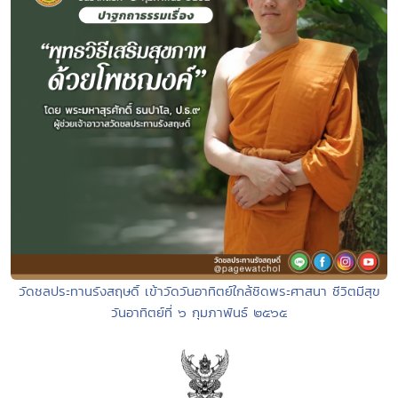
วัดชลประทานรังสฤษดิ์ เข้าวัดวันอาทิตย์ใกล้ชิดพระศาสนา ชีวิตมีสุข
วันอาทิตย์ที่ ๖ กุมภาพันธ์ ๒๕๖๕