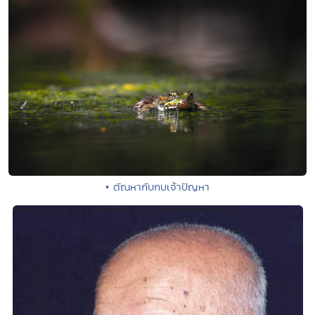
• ตัณหากับกบเจ้าปัญหา