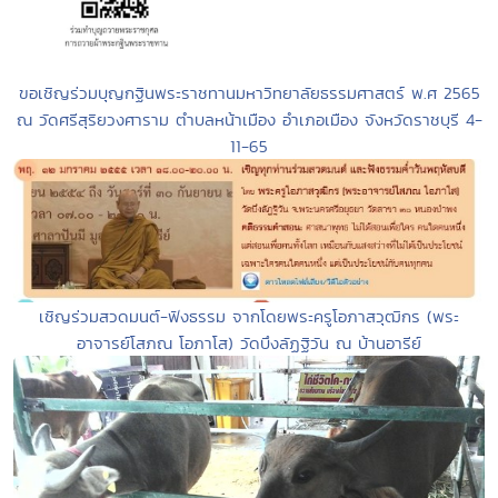
ขอเชิญร่วมบุญกฐินพระราชทานมหาวิทยาลัยธรรมศาสตร์ พ.ศ 2565
ณ วัดศรีสุริยวงศาราม ตำบลหน้าเมือง อำเภอเมือง จังหวัดราชบุรี 4-
11-65
เชิญร่วมสวดมนต์-ฟังธรรม จากโดยพระครูโอภาสวุฒิกร (พระ
อาจารย์โสภณ โอภาโส) วัดบึงลัฏฐิวัน ณ บ้านอารีย์