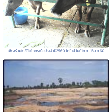
เชิญร่วมไถ่ชีวิตโคกระบือประจำปี2560วัดใหม่วันที่1ก.ค.-13ส.ค.60