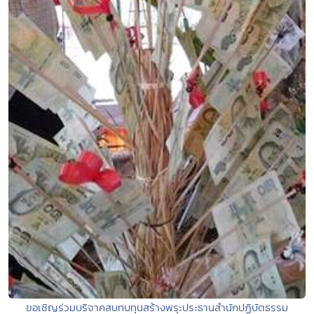
ขอเชิญร่วมบริจาคสบทบทุนสร้างพรุะประธานสำนักปฏิบัตธรรม