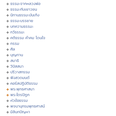
ธรรมะจากหลวงพ่อ
ธรรมะกับเยาวชน
นิทานธรรมะบันเทิง
ธรรมะบรรยาย
บทความธรรมะ
กวีธรรมะ
คติธรรม คำคม โดนใจ
กรรม
ศีล
บุญทาน
สมาธิ
วิปัสสนา
ปริวาสกรรม
ฟังสวดมนต์
คอร์สปฏิบัติธรรม
พระพุทธศาสนา
พระไตรปิฏก
หัวข้อธรรม
พจนานุกรมพุทธศาสน์
มิลินทปัญหา