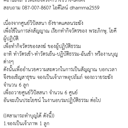
#อานิสงส์ ชีวิตเที่ยงตรง-กว้างขวาง-โด่งดัง
สอบถาม 087-007-8607 ไอดีไลน์ dhamma2559
เนื่องจากศูนย์วิปัสสนา ยังขาดเเคลนระฆัง
เพื่อใช้ในการส่งสัญญาณ เรียกทำกิจวัตรของ พระภิกษุ, โยคี
ผู้ปฏิบัติ
เพื่อทำกิจวัตรของสงฆ์ ของผู้ปฏิบัติธรรม
อาทิ ทำวัตรเช้า-ทำวัตรเย็น-ปฏิบัติธรรม-ฉันเช้า หรืองานบุญ
ต่างๆ
ดังนั้นเพื่ออำนวยความสะดวกในการเป็นสัญญาณ บอกเวลา
จึงขอเชิญสาธุชน จองเป็นเจ้าภาพอุปถัมภ์ จองถวายระฆัง
จำนวน 6 ลูก
เพื่อถวายศูนย์วิปัสสนา จำนวน 6 ศูนย์
อันจะเป็นประโยชน์ ในงานอบรมปฏิบัติธรรม ต่อไป
((#สามารถทำบุญได้ ดังนี้))
1.จองเป็นเจ้าภาพ 1 ลูก