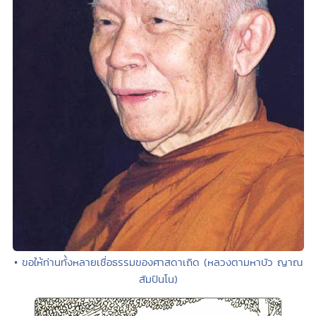
• ขอให้ท่านทั้งหลายเชื่อธรรมของศาสดาเถิด (หลวงตามหาบัว ญาณ
สัมปันโน)