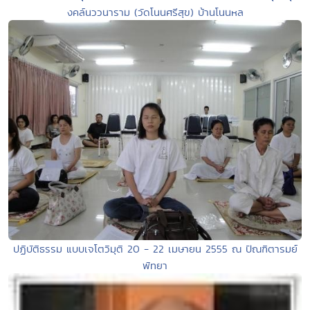
งคล์นววนาราม (วัดโนนศรีสุข) บ้านโนนหล
ปฏิบัติธรรม แบบเจโตวิมุติ 20 - 22 เมษายน 2555 ณ ปัณฑิตารมย์
พัทยา