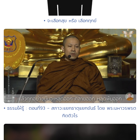
• จะเลือกสุข หรือ เลือกทุกข์
• ธรรมให้รู้ : ตอนที่93 - สภาวะแยกธาตุแยกขันธ์ โดย พระมหาวรพรต
กิตติวโร