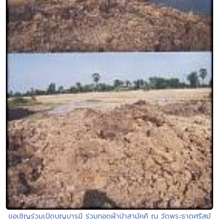
ขอเชิญร่วมเปิดบุญบารมี ร่วมทอดผ้าป่าสามัคคี ณ วัดพระธาตุศรีสุมั