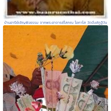
บ้านอารีย์เชิญฟังธรรม จากพระอาจารย์โสภณ โอภาโส วัดบึงลัฏฐิวัน