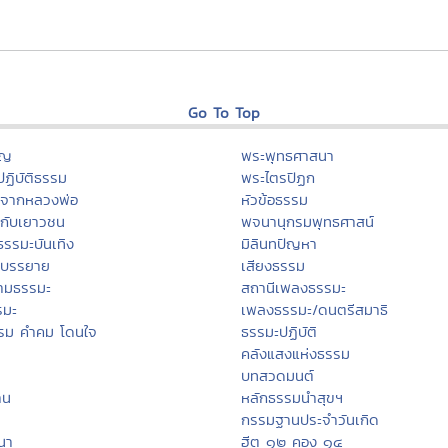
Go To Top
ุญ
พระพุทธศาสนา
ฏิบัติธรรม
พระไตรปิฏก
ะจากหลวงพ่อ
หัวข้อธรรม
กับเยาวชน
พจนานุกรมพุทธศาสน์
ธรรมะบันเทิง
มิลินทปัญหา
ะบรรยาย
เสียงธรรม
ามธรรมะ
สถานีเพลงธรรมะ
รมะ
เพลงธรรมะ/ดนตรีสมาธิ
รม คำคม โดนใจ
ธรรมะปฏิบัติ
คลังแสงแห่งธรรม
บทสวดมนต์
าน
หลักธรรมนำสุขฯ
กรรมฐานประจำวันเกิด
สนา
ฮีต ๑๒ คอง ๑๔