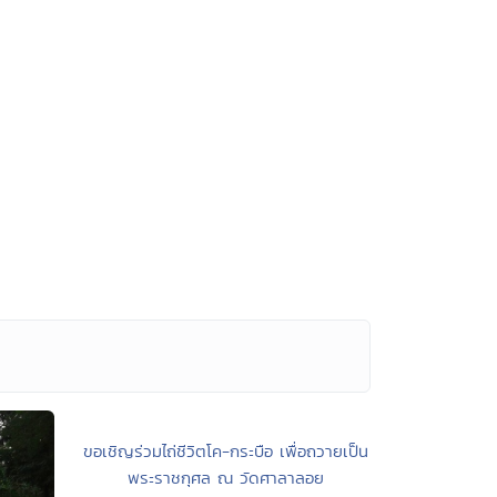
ขอเชิญร่วมไถ่ชีวิตโค-กระบือ เพื่อถวายเป็น
พระราชกุศล ณ วัดศาลาลอย