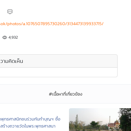
sok/photos/a.1076507895730260/3134473139933715/
4,932
วามคิดเห็น
#เนื้อหาที่เกี่ยวข้อง
พุทธศาสนิกชนร่วมกันทำบุญฯ ซื้อ
ดินสร้างถวายวัดในพระพุทธศาสนา