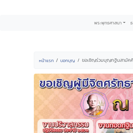
พระพุทธศาสนา
ธ
ขอเชิญร่วมบุญกฐินสามัคคี
หน้าแรก
บอกบุญ