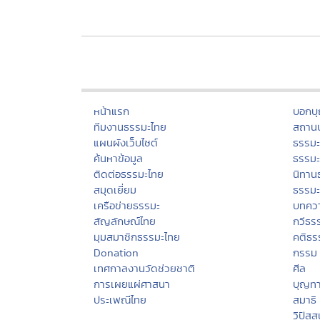
หน้าแรก
บอกบ
ทีมงานธรรมะไทย
สถานป
แผนผังเว็บไซต์
ธรรม
ค้นหาข้อมูล
ธรรมะ
ติดต่อธรรมะไทย
นิทาน
สมุดเยี่ยม
ธรรม
เครือข่ายธรรมะ
บทคว
สัญลักษณ์ไทย
กวีธร
มุมสมาชิกธรรมะไทย
คติธร
Donation
กรรม
เทศกาลงานวัดช่วยชาติ
ศีล
การเผยแผ่ศาสนา
บุญท
ประเพณีไทย
สมาธิ
วิปัส