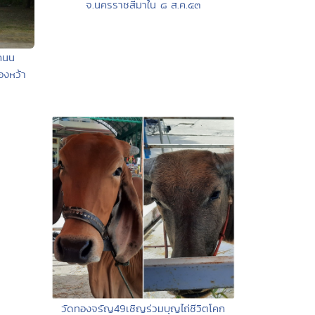
จ.นครราชสีมาใน ๘ ส.ค.๕๓
นถนน
องหว้า
วัดทองจรัญ49เชิญร่วมบุญไถ่ชีวิตโคก