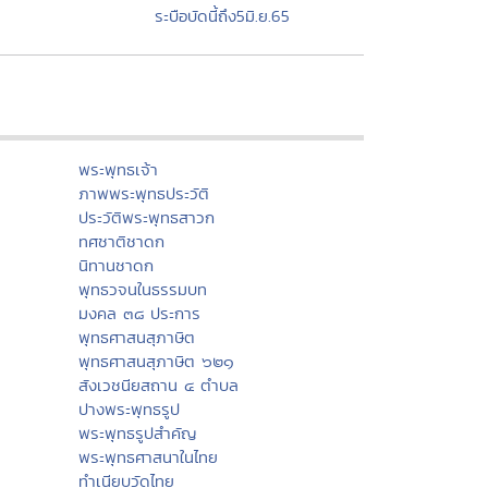
ระบือบัดนี้ถึง5มิ.ย.65
พระพุทธเจ้า
ภาพพระพุทธประวัติ
ประวัติพระพุทธสาวก
ทศชาติชาดก
นิทานชาดก
พุทธวจนในธรรมบท
มงคล ๓๘ ประการ
พุทธศาสนสุภาษิต
พุทธศาสนสุภาษิต ๖๒๑
สังเวชนียสถาน ๔ ตำบล
ปางพระพุทธรูป
พระพุทธรูปสำคัญ
พระพุทธศาสนาในไทย
ทำเนียบวัดไทย