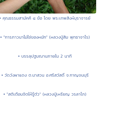
• คุณธรรมสามัคคี ๔ ข้อ โดย พระเทพสิงห์บุราจารย์
• "การภาวนาไม่ใช่ของหนัก" (หลวงปู่สิม พุทธาจาโร)
• บรรลุปฐมฌานภายใน 2 นาที
• วัดวังผาแดง ต.นาสวน อ.ศรีสวัสดิ์ จ.กาญจนบุรี
• "สติเตือนจิตให้รู้ตัว" (หลวงปู่เหรียญ วรลาโภ)