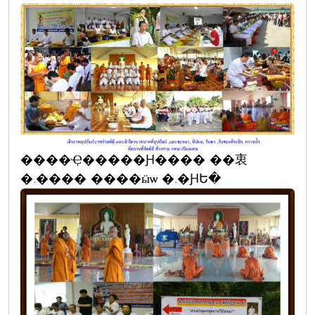
����Ҿ�����Ԩ���� ��衷
�.���� ����ӹѡ �.�ԨԵ�