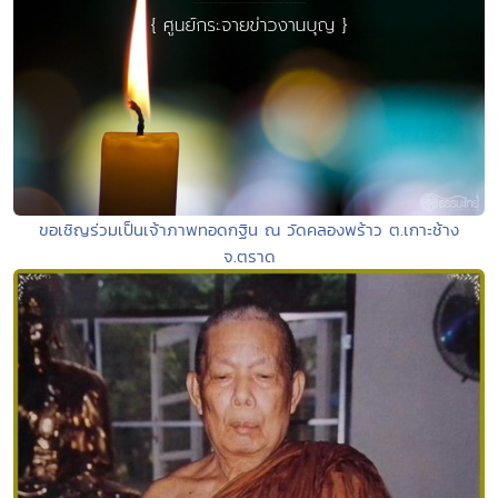
ขอเชิญร่วมเป็นเจ้าภาพทอดกฐิน ณ วัดคลองพร้าว ต.เกาะช้าง
จ.ตราด