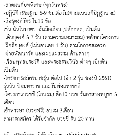
-สวดมนต์บทพิเศษ (ทุกวันพระ)
-ปฏิบัติกรรมฐาน 6-9 ชม.ต่อวัน(ตามเเบบสติปัฏฐาน ๔)
-ถือธุดงค์วัตร ใน13 ข้อ
เช่น ฉันในบาตร ,ฉันมือเดียว ,ปลักกลด, เป็นต้น
-เดินธุดงค์ 3-7 วัน (ตามความเหมาะสม) หลังจบโครงการ
-ฝึกถือธุดงค์ (ไม่นอนเลย 1 วัน) ตามโอกาศสะดวก
-ช่วยพัฒนาวัด เเละเผยเเผ่ธรรม ด้านต่างๆ
-เรียนพุทธประวัติ เเละพระธรรมวินัย ต่างๆ เป็นต้น
เป็นต้น
-โครงการสมัครบวชรุ่น ต่อไป (อีก 2 รุ่น ของปี 2561)
รุ่นวัน ปิยมหาราช เเละวันพ่อเเห่งชาติ
-โครงการบวชชี (โกนผม) ศีล10 บวช วันอาสาฬหบูชา 3
เดือน
เข้าพรรษา (บวชฟรี) อบรม 3เดือน
สามารถสมัคร ได้รับจำกัด บวชชี รับ 20 ท่าน