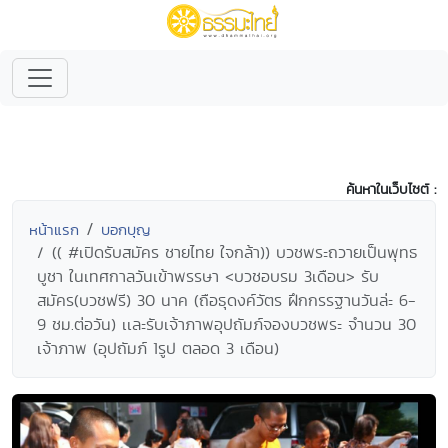
ค้นหาในเว็บไซต์ :
หน้าแรก
บอกบุญ
(( #เปิดรับสมัคร ชายไทย ใจกล้า)) บวชพระถวายเป็นพุทธ
บูชา ในเทศกาลวันเข้าพรรษา <บวชอบรม 3เดือน> รับ
สมัคร(บวชฟรี) 30 นาค (ถือธุดงค์วัตร ฝึกกรรฐานวันล่ะ 6-
9 ชม.ต่อวัน) เเละรับเจ้าภาพอุปถัมภ์จองบวชพระ จำนวน 30
เจ้าภาพ (อุปถัมภ์ 1รูป ตลอด 3 เดือน)