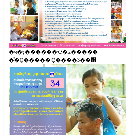
�ҹ�ʧ������Ҿ�ػ�����
�ͧ�Ǫ�����Ҿ����3��͹