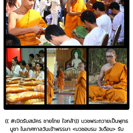
(( #เปิดรับสมัคร ชายไทย ใจกล้า)) บวชพระถวายเป็นพุทธ
บูชา ในเทศกาลวันเข้าพรรษา <บวชอบรม 3เดือน> รับ