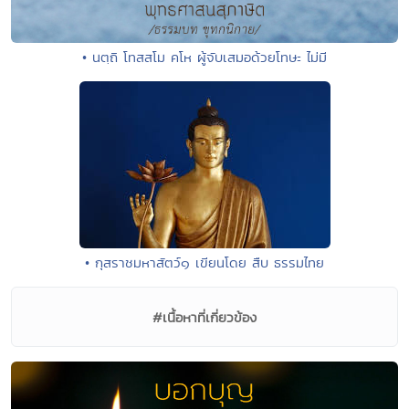
• นตฺถิ โทสสโม คโห ผู้จับเสมอด้วยโทษะ ไม่มี
• กุสราชมหาสัตว์๑ เขียนโดย สืบ ธรรมไทย
#เนื้อหาที่เกี่ยวข้อง