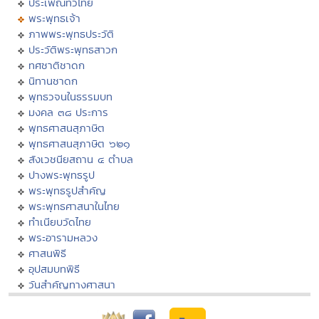
ประเพณีทั่วไทย
พระพุทธเจ้า
ภาพพระพุทธประวัติ
ประวัติพระพุทธสาวก
ทศชาติชาดก
นิทานชาดก
พุทธวจนในธรรมบท
มงคล ๓๘ ประการ
พุทธศาสนสุภาษิต
พุทธศาสนสุภาษิต ๖๒๑
สังเวชนียสถาน ๔ ตำบล
ปางพระพุทธรูป
พระพุทธรูปสำคัญ
พระพุทธศาสนาในไทย
ทำเนียบวัดไทย
พระอารามหลวง
ศาสนพิธี
อุปสมบทพิธี
วันสำคัญทางศาสนา