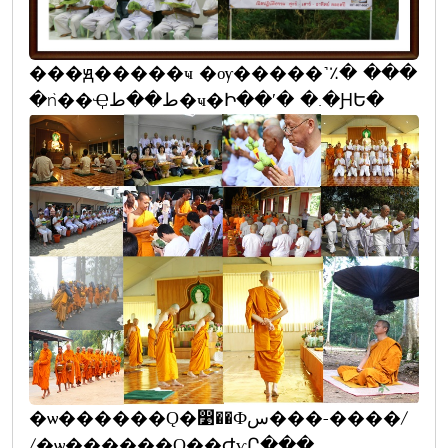
���ԭ�����ҹ �ѹ�����˺٪� ���
�ǹ��Ҿط��ط�ҹ�Ի��ʹ� �.�ԨԵ�
�ѡ������Ǫ�෹��Фس���-����/
/�ѡ������Ǫ��ԺѵԸ���