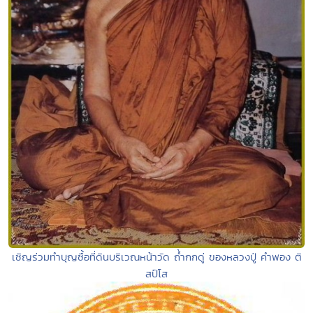
เชิญร่วมทำบุญซื้อที่ดินบริเวณหน้าวัด ถ้ำกกดู่ ของหลวงปู่ คำพอง ติ
สป์โส