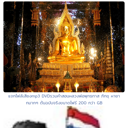
แจกไฟล์เสียงmp3 DVDรวมคำสอนหลวงพ่อพุทธทาส ภิกขุ หายา
กมากๆ ต้นฉบับจริงขนาดไฟร์ 200 กว่า GB