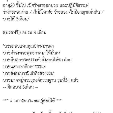
อายุ20 ขึ้นไป /มีศรัทธาออกบวช เเละปฏิบัติธรรม/
ว่าง่ายสอนง่าย / /ไม่มีโรคภัย ร้ายเเรง /ไม่มีอาญาเเผ่นดิน /
บวชได้ 3เดือน/
((บวชฟรี)) อบรม 3 เดือน
"บวชตอบเเทนคุณบิดา-มารดา
บวชดำรงพระพุทธศาสนาให้มั่นคง
บวชสืบต่อพระธรรมคำสั่งสอนให้ชาวโลก
บวชเเสวงหาศึกษาธรรมะ
บวชสั่งสมบารมีเข้าถึงสัจธรรม"
บวชนาคหมู่พระธุดงค์กรรมฐาน รุ่นที่34 แล้ว
-- ฝึกอบรม3เดือน --
*** ผ่านการอบรมจะอยู่ต่อก็ได้ ***