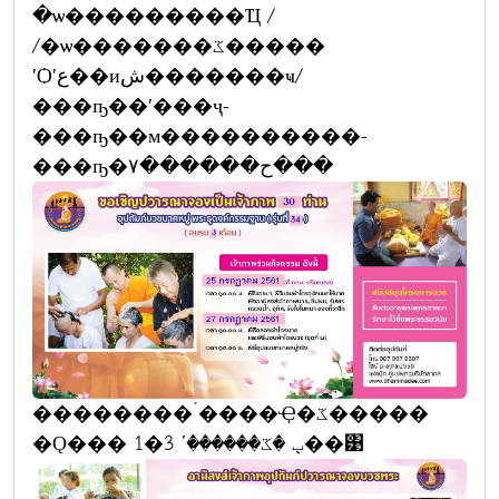
�ѡ���������Ҵ /
/�ѡ�������ػ�����
ʹѺʹع��иش�������ҹ/
���ҧ��ʹ���ҷ-
���ҧ��м����������-
���ҧ�ح������٧���
��������´����Ҿ�ػ�����
�Ǫ��� 1�ٻ �ػ������ʹ 3��͹