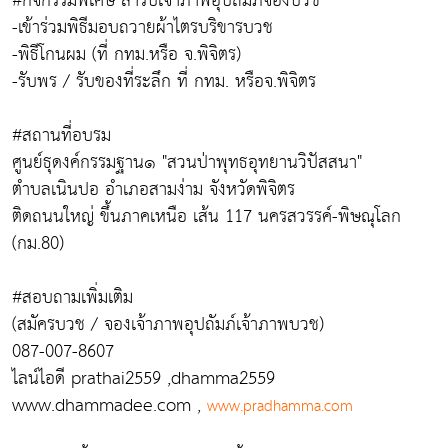
#กิจกรรมพิเศษ สำรับเจ้าภาพอุปถัมภ์จองบวช
-เข้าร่วมพิธีมอบถวายผ้าไตรบริขารบวช
-พิธีโกนผม (ที่ กทม.หรือ จ.พิจิตร)
-รับพร / รับของที่ระลึก ที่ กทม. หรือจ.พิจิตร
#สถานที่อบรม
ศูนย์ธุดงค์กรรมฐาน๑ "สวนป่าพุทธอุทยานวิปัสสนา"
ตำบลเนินปอ อำเภอสามง่าม จังหวัดพิจิตร
ติดถนนใหญ่ ขึ้นภาคเหนือ เส้น 117 นครสวรรค์-พิษณุโลก
(กม.80)
#สอบถามเพิ่มเติม
(สมัครบวช / จองเจ้าภาพอุปถัมภ์เจ้าภาพบวช)
087-007-8607
ไลน์ไอดี prathai2559 ,dhamma2559
www.dhammadee.com ,
www.pradhamma.com