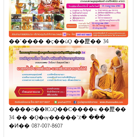
��˹���� �ç��úǪ ��蹷�� 34
����ö��ѤúǪ��С����ҹ ��蹷��
34 �� �Ǫ�ѹ�����˺٪� ���
�Ͷ�� 087-007-8607