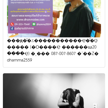
���ԭ�ͧ�ػ�����������Ҿ�ͧ�Ǫ
����� (�Ѻ����Ҿ ������ա20
����Ҿ) �ͺ��� 087-007-8607 �ʹ��Ź�
dhamma2559