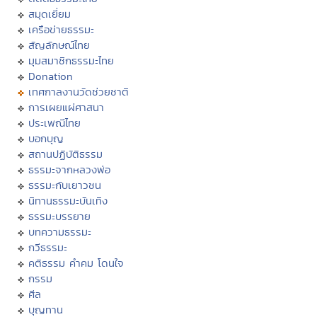
สมุดเยี่ยม
เครือข่ายธรรมะ
สัญลักษณ์ไทย
มุมสมาชิกธรรมะไทย
Donation
เทศกาลงานวัดช่วยชาติ
การเผยแผ่ศาสนา
ประเพณีไทย
บอกบุญ
สถานปฏิบัติธรรม
ธรรมะจากหลวงพ่อ
ธรรมะกับเยาวชน
นิทานธรรมะบันเทิง
ธรรมะบรรยาย
บทความธรรมะ
กวีธรรมะ
คติธรรม คำคม โดนใจ
กรรม
ศีล
บุญทาน