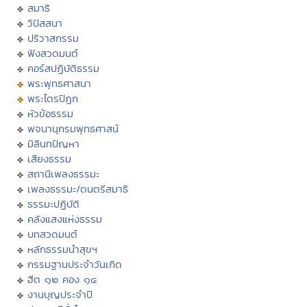
สมาธิ
วิปัสสนา
ปริวาสกรรม
ฟังสวดมนต์
คอร์สปฏิบัติธรรม
พระพุทธศาสนา
พระไตรปิฏก
หัวข้อธรรม
พจนานุกรมพุทธศาสน์
มิลินทปัญหา
เสียงธรรม
สถานีเพลงธรรมะ
เพลงธรรมะ/ดนตรีสมาธิ
ธรรมะปฏิบัติ
คลังแสงแห่งธรรม
บทสวดมนต์
หลักธรรมนำสุขฯ
กรรมฐานประจำวันเกิด
ฮีต ๑๒ คอง ๑๔
งานบุญประจำปี