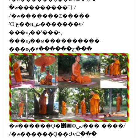
�ѡ���������Ҵ /
/�ѡ�������ػ�����
ʹѺʹع��иش�������ҹ/
���ҧ��ʹ���ҷ-
���ҧ��м����������-
���ҧ�ح������٧���
�ѡ������Ǫ�෹��Фس���-����/
/�ѡ������Ǫ��ԺѵԸ���