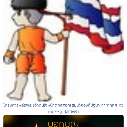
โครงการหล่อพระเจ้าทันใจหน้าตักสี่ศอก(สมเด็จองค์ปฐมฯ)***ทุกทิศ ทั่ว
ไทย***(หล่อให้ฟรี)