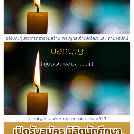
ขอเชิญผู้มีจิตศรัทธาร่วมสร้าง พระพุทธเจ้าเปิดโลก และ ท่านวิรูปักษ์
ร่วมบุญบรรจุพระธาตุและถวายองค์พระสิวลี