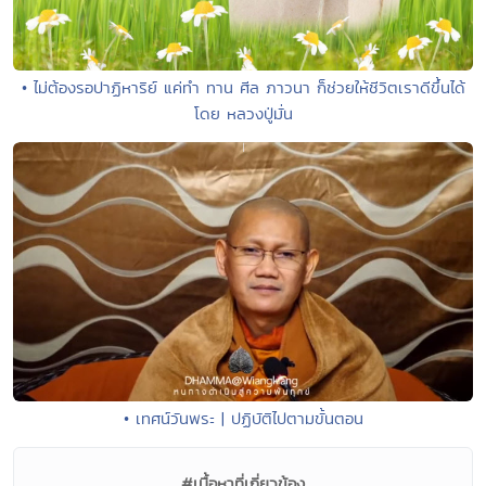
• ไม่ต้องรอปาฏิหาริย์ แค่ทำ ทาน ศีล ภาวนา ก็ช่วยให้ชีวิตเราดีขึ้นได้
โดย หลวงปู่มั่น
• เทศน์วันพระ | ปฏิบัติไปตามขั้นตอน
#เนื้อหาที่เกี่ยวข้อง