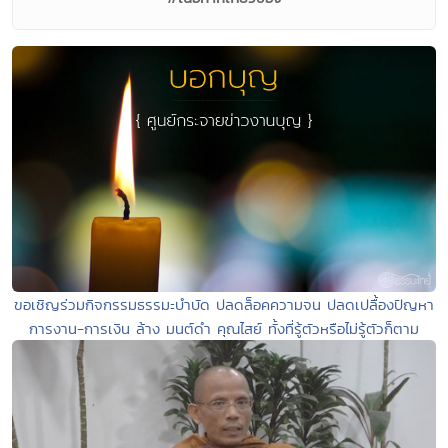
ขอเชิญร่วมกิจกรรมธรรมะบำบัด ปลดล็อคความจน ปลดเปลื้องปัญหา
การงาน-การเงิน ล้าง มนต์ดำ คุณไสย์ ทั้งที่รู้ตัวหรือไม่รู้ตัวก็ตาม