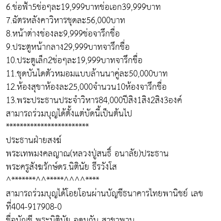
6.ช่อฟ้า5ช่อๆละ19,999บาทช่อเอก39,999บาท
7.ฉัตรหลังคาวิหารชุดละ56,000บาท
8.หน้าต่างช่องละ9,999ช่อจารึกชื่อ
9.ประตูหน้ากลาง29,999บาทจารึกชื่อ
10.ประตูเล็ก2ช่อๆละ19,999บาทจารึกชื่อ
11.ชุดบันไดตัวหมอมแบบล้านนาคู่ละ50,000บาท
12.ห้องสุขาห้องละ25,000จำนวน10ห้องจารึกชื่อ
13.พระประธานประจำวิหาร84,000ปีสิง1สิง2สิง3องค์
สามารถร่วมบุญได้ตั้งแต่บัดนี้เป็นต้นไป
************************
ประธานฝ่ายสงฆ์
พระเทพมงคลญาณ(หลวงปู่สนธิ์ อนาลัย)ประธาน
พระครูสังฆรักษ์ดร.นิตินัย ธีรวังโส
^*******^^*****^^^^****
สามารถร่วมบุญได้โอยโอนผ่านบัญชีธนาคารไทยพานิชย์ เลข
ที่404-917908-0
ชื่อบัญชี พระนิตินัย อุดมกัน สาขาพาน