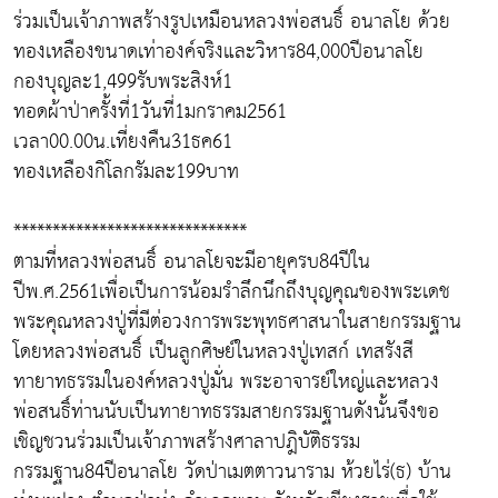
ร่วมเป็นเจ้าภาพสร้างรูปเหมือนหลวงพ่อสนธิ์ อนาลโย ด้วย
ทองเหลืองขนาดเท่าองค์จริงและวิหาร84,000ปีอนาลโย
กองบุญละ1,499รับพระสิงห์1
ทอดผ้าป่าครั้งที่1วันที่1มกราคม2561
เวลา00.00น.เที่ยงคืน31ธค61
ทองเหลืองกิโลกรัมละ199บาท
******************************
ตามที่หลวงพ่อสนธิ์ อนาลโยจะมีอายุครบ84ปีใน
ปีพ.ศ.2561เพื่อเป็นการน้อมรำลึกนึกถึงบุญคุณของพระเดช
พระคุณหลวงปู่ที่มีต่อวงการพระพุทธศาสนาในสายกรรมฐาน
โดยหลวงพ่อสนธิ์ เป็นลูกศิษย์ในหลวงปู่เทสก์ เทสรังสี
ทายาทธรรมในองค์หลวงปู่มั่น พระอาจารย์ใหญ่และหลวง
พ่อสนธิ์ท่านนับเป็นทายาทธรรมสายกรรมฐานดังนั้นจึงขอ
เชิญชวนร่วมเป็นเจ้าภาพสร้างศาลาปฎิบัติธรรม
กรรมฐาน84ปีอนาลโย วัดป่าเมตตาวนาราม ห้วยไร่(ธ) บ้าน