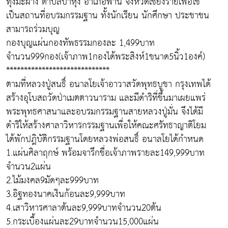
ทุ่งมะฝาง ตำบลป่าหุ่ง อำเภอพาน จังหวัดเชียงรายเพื่อใช้
เป็นสถานที่อบรมกรรมฐาน ทั้งนักเรียน นักศึกษา ประชาชน
สามารถร่วมบุญ
กองบุญแผ่นกองทัพธรรมกองละ 1,499บาท
จำนวน999กอง(เจ้าภาพ1กองได้พระสิงห์1ขนาด5นิ้ว1องค์)
*****************************
ตามที่หลวงปู่สนธิ์ อนาลโยเจ้าอาวาสวัดพุทธบูชา กรุงเทพได้
สร้างอุโบสถวัดป่าเมตตาวนาราม และมีดำริที่ขึ้นมาเผยแพร่
พระพุทธศาสนาและอบรมกรรมฐานสายหลวงปู่มั่น จึงได้มี
ดำริให้สร้างศาลาวิหารกรรมฐานเพื่อให้คณะศรัทธาญาติโยม
ได้พักปฎิบัติกรรมฐานโดยหลวงพ่อสนธิ์ อนาลโยได้กำหนด
1.แผ่นศิลาฤกษ์ พร้อมจารึกชื่อเจ้าภาพรายละ149,999บาท
จำนวน2แผ่น
2.ไม้มงคล9มัดๆละ999บาท
3.อิฐทองนาคเงินก้อนละ9,999บาท
4.เสาวิหารศาลาต้นละ9,999บาทจำนวน20ต้น
5.กระเบื้องแผ่นละ29บาทจำนวน15,000แผ่น