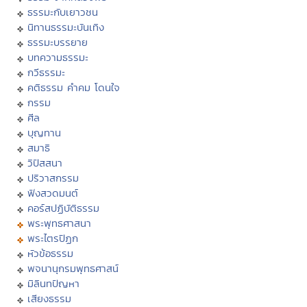
ธรรมะกับเยาวชน
นิทานธรรมะบันเทิง
ธรรมะบรรยาย
บทความธรรมะ
กวีธรรมะ
คติธรรม คำคม โดนใจ
กรรม
ศีล
บุญทาน
สมาธิ
วิปัสสนา
ปริวาสกรรม
ฟังสวดมนต์
คอร์สปฏิบัติธรรม
พระพุทธศาสนา
พระไตรปิฏก
หัวข้อธรรม
พจนานุกรมพุทธศาสน์
มิลินทปัญหา
เสียงธรรม