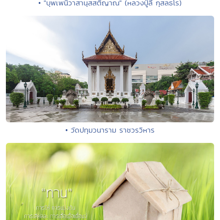
• "บุพเพนิวาสานุสสติญาณ" (หลวงปู่ลี กุสลธโร)
• วัดปทุมวนาราม ราชวรวิหาร