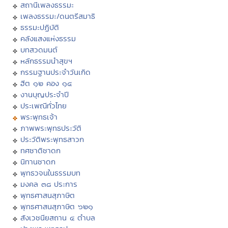
สถานีเพลงธรรมะ
เพลงธรรมะ/ดนตรีสมาธิ
ธรรมะปฏิบัติ
คลังแสงแห่งธรรม
บทสวดมนต์
หลักธรรมนำสุขฯ
กรรมฐานประจำวันเกิด
ฮีต ๑๒ คอง ๑๔
งานบุญประจำปี
ประเพณีทั่วไทย
พระพุทธเจ้า
ภาพพระพุทธประวัติ
ประวัติพระพุทธสาวก
ทศชาติชาดก
นิทานชาดก
พุทธวจนในธรรมบท
มงคล ๓๘ ประการ
พุทธศาสนสุภาษิต
พุทธศาสนสุภาษิต ๖๒๑
สังเวชนียสถาน ๔ ตำบล