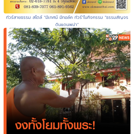
ทัวร์สายธรรม สไตล์ “มีเทศน์ มีทอล์ค ทัวร์”ในกิจกรรม “ธรรมสัญจร
ดินแดนพม่า”