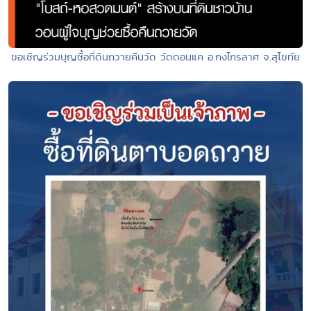
ขอเชิญร่วมบุญซื้อที่ดินถวายคืนวัด วัดดอนแค อ.กงไกรลาศ จ.สุโขทัย