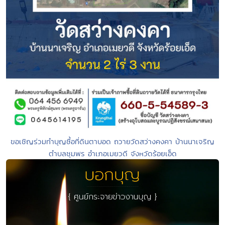
ขอเชิญร่วมทำบุญซื้อที่ดินตาบอด ถวายวัดสว่างคงคา บ้านนาเจริญ
ตำบลชุมพร อำเภอเมยวดี จังหวัดร้อยเอ็ด