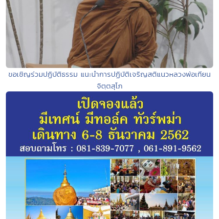
ขอเชิญร่วมปฏิบัติธรรม แนะนำการปฏิบัติเจริญสติแนวหลวงพ่อเทียน
จิตฺตสุโภ