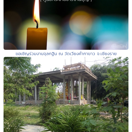
ขอเชิญร่วมงานจุลกฐิน ณ วัดเวียงคำกาขาว จ.เชียงราย