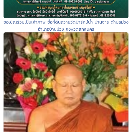
ขอเชิญร่วมเป็นเจ้าภาพ ซื้อที่ดินถวายวัดป่ารักษ์น้ำ บ้านจาร ตำบลม่วง
อำเภอบ้านม่วง จังหวัดสกลนคร