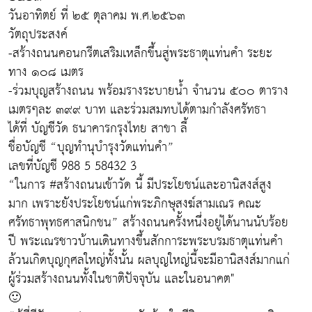
วันอาทิตย์ ที่ ๒๕ ตุลาคม พ.ศ.๒๕๖๓
วัตถุประสงค์
-สร้างถนนคอนกรีตเสริมเหล็กขึ้นสู่พระธาตุแท่นคำ ระยะ
ทาง ๑๐๘ เมตร
-ร่วมบุญสร้างถนน พร้อมรางระบายน้ำ จำนวน ๕๐๐ ตาราง
เมตรๆละ ๓๙๙ บาท และร่วมสมทบได้ตามกำลังศรัทธา
ได้ที่ บัญชีวัด ธนาคารกรุงไทย สาขา ลี้
ชื่อบัญชี “บุญทำนุบำรุงวัดแท่นคำ”
เลขที่บัญชี 988 5 58432 3
“ในการ #สร้างถนนเข้าวัด นี้ มีประโยชน์และอานิสงส์สูง
มาก เพราะยังประโยชน์แก่พระภิกษุสงฆ์สามเณร คณะ
ศรัทธาพุทธศาสนิกชน” สร้างถนนครั้งหนึ่งอยู่ได้นานนับร้อย
ปี พระเณรชาวบ้านเดินทางขึ้นสักการะพระบรมธาตุแท่นคำ
ล้วนเกิดบุญกุศลใหญ่ทั้งนั้น ผลบุญใหญ่นี้จะมีอานิสงส์มากแก่
ผู้ร่วมสร้างถนนทั้งในชาติปัจจุบัน และในอนาคต"
🙂