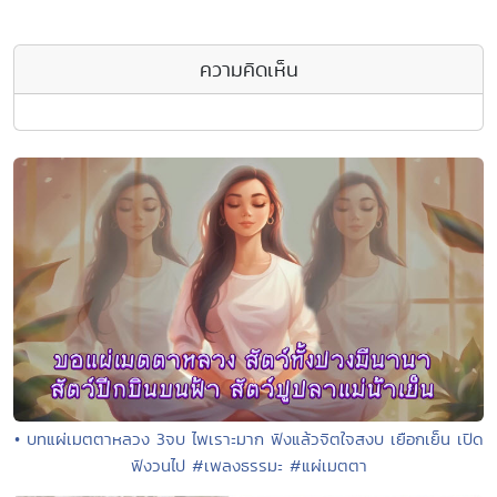
ความคิดเห็น
• บทแผ่เมตตาหลวง 3จบ ไพเราะมาก ฟังแล้วจิตใจสงบ เยือกเย็น เปิด
ฟังวนไป #เพลงธรรมะ #แผ่เมตตา