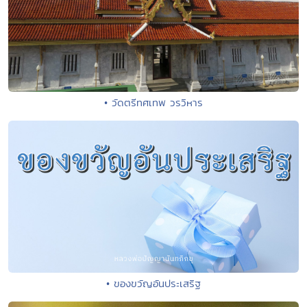
• วัดตรีทศเทพ วรวิหาร
• ของขวัญอันประเสริฐ