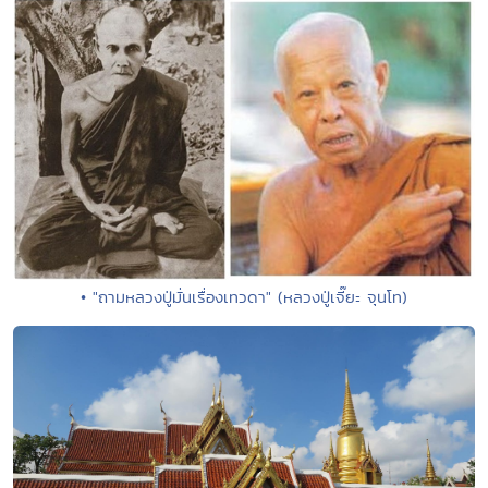
• "ถามหลวงปู่มั่นเรื่องเทวดา" (หลวงปู่เจี๊ยะ จุนโท)