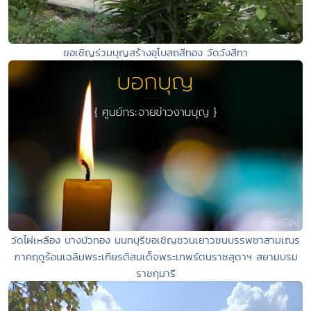
ขอเชิญร่วมบุญสร้างอุโบสถสีทอง วัดวังสีทา
วัดไผ่เหลือง บางบัวทอง นนทบุรีขอเชิญชวนเยาวชนบรรพชาสามเณร
ภาคฤดูร้อนเฉลิมพระเกียรติสมเด็จพระเทพรัตนราชสุดาฯ สยามบรม
ราชกุมารี