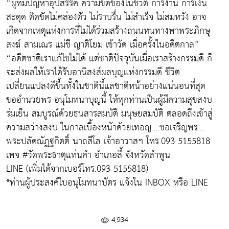
“ผู้ที่มีปัญหาอุปสรรค ความขัดข้องในชีวิต การงาน การเงิน
สะดุด ติดขัดไม่คล่องตัว ไม่ราบรื่น ไม่สำเร็จ ไม่สมหวัง อาจ
เกิดจากเหตุแห่งการที่ไม่ได้ร่วมสร้างถนนหนทางพาพระภิกษุ
สงฆ์ สามเณร แม่ชี ญาติโยม เข้าวัด เมื่อครั้งในอดีตกาล”
“อดีตชาติเราแก้ไขไม่ได้ แต่ชาติปัจจุบันเมื่อเราสร้างกรรมดี ก็
จะส่งผลให้เราได้รับอานิสงส์ผลบุญแห่งกรรมดี ชีวิต
เปลี่ยนแปลงดีขึ้นทั้งในชาตินี้แลชาติหน้าอย่างแน่นอนที่สุด
ขออำนวยพร อนุโมทนาบุญนี้ ให้ทุกท่านเป็นผู้มีความสุขสงบ
ร่มเย็น สมบูรณ์ด้วยธนสารสมบัติ มนุษยสมบัติ ตลอดถึงเข้าสู่
ความสว่างสงบ ในกาลเบื้องหน้าด้วยเทอญ....ขอเจริญพร...
พระปลัดณัฏฐกิตติ์ นาถสีโล เจ้าอาวาสฯ โทร.093 5155818
เพจ #วัดพระธาตุแท่นคำ อำเภอลี้ จังหวัดลำพูน
LINE (เพิ่มได้จากเบอร์โทร.093 5155818)
*ท่านผู้ประสงค์ใบอนุโมทนาบัตร แจ้งใน INBOX หรือ LINE
4,934