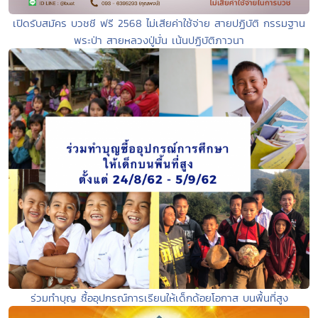
เปิดรับสมัคร บวชชี ฟรี 2568 ไม่เสียค่าใช้จ่าย สายปฏิบัติ กรรมฐาน
พระป่า สายหลวงปู่มั่น เน้นปฏิบัติภาวนา
ร่วมทำบุญ ซื้ออุปกรณ์การเรียนให้เด็กด้อยโอกาส บนพื้นที่สูง