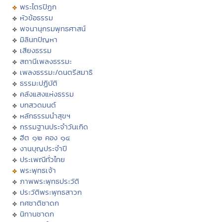
พระไตรปิฏก
หัวข้อธรรม
พจนานุกรมพุทธศาสน์
มิลินทปัญหา
เสียงธรรม
สถานีเพลงธรรมะ
เพลงธรรมะ/ดนตรีสมาธิ
ธรรมะปฏิบัติ
คลังแสงแห่งธรรม
บทสวดมนต์
หลักธรรมนำสุขฯ
กรรมฐานประจำวันเกิด
ฮีต ๑๒ คอง ๑๔
งานบุญประจำปี
ประเพณีทั่วไทย
พระพุทธเจ้า
ภาพพระพุทธประวัติ
ประวัติพระพุทธสาวก
ทศชาติชาดก
นิทานชาดก