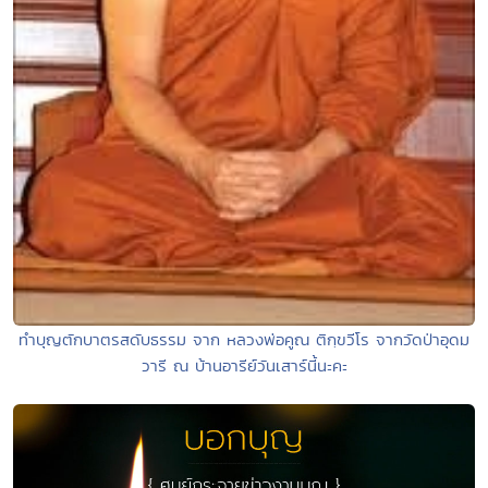
ทำบุญตักบาตรสดับธรรม จาก หลวงพ่อคูณ ติกฺขวีโร จากวัดป่าอุดม
วารี ณ บ้านอารีย์วันเสาร์นี้นะคะ