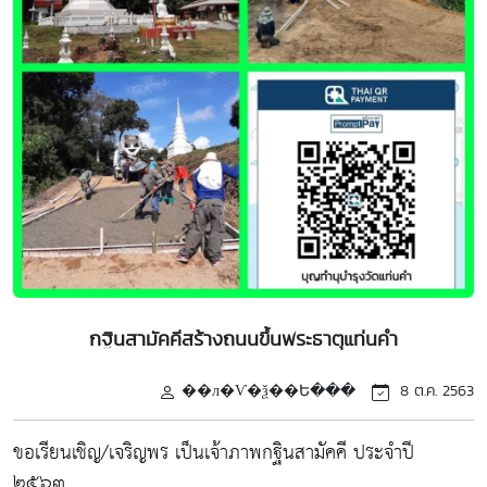
กฐินสามัคคีสร้างถนนขึ้นพระธาตุแท่นคำ
��л�Ѵ�ѯ��Ե���
8 ต.ค. 2563
ขอเรียนเชิญ/เจริญพร เป็นเจ้าภาพกฐินสามัคคี ประจำปี
๒๕๖๓