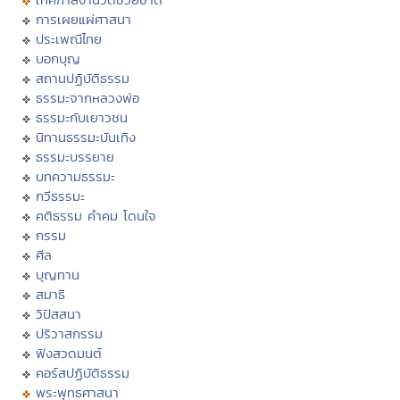
การเผยแผ่ศาสนา
ประเพณีไทย
บอกบุญ
สถานปฏิบัติธรรม
ธรรมะจากหลวงพ่อ
ธรรมะกับเยาวชน
นิทานธรรมะบันเทิง
ธรรมะบรรยาย
บทความธรรมะ
กวีธรรมะ
คติธรรม คำคม โดนใจ
กรรม
ศีล
บุญทาน
สมาธิ
วิปัสสนา
ปริวาสกรรม
ฟังสวดมนต์
คอร์สปฏิบัติธรรม
พระพุทธศาสนา