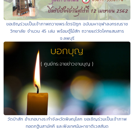
ขอเชิญร่วมเป็นเจ้าภาพถวายพระไตรปิฎก ฉบับมหาจุฬาลงกรณราช
วิทยาลัย จำนวน 45 เล่ม พร้อมตู้ไม้สัก ถวายแด่วัดโคกแสมสาร
จ.ลพบุรี
วัดป่าสัก อำเภอบางระกำจังหวัดพิษณุโลก ขอเชิญร่วมเป็นเจ้าภาพ
ทอดกฐินสามัคคี และฟังเทศน์มหาชาติเวสสันด