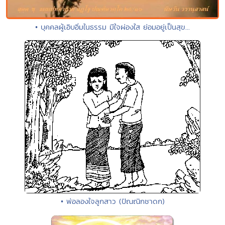
• บุคคลผู้เอิบอิ่มในธรรม มีใจผ่องใส ย่อมอยู่เป็นสุข...
• พ่อลองใจลูกสาว (ปัณณิกชาดก)