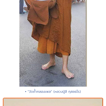
• "วัดถ้ำกลองเพล" (หลวงปู่ลี กุสลธโร)