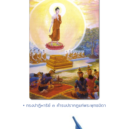
• ทรงปาฏิหาริย์ ๓ คำรบปรากฏแก่พระพุทธบิดา