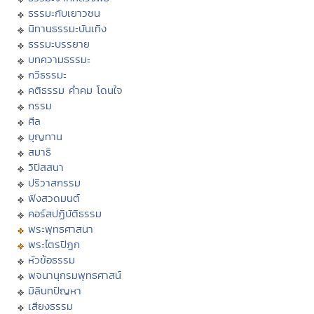
ธรรมะกับเยาวชน
นิทานธรรมะบันเทิง
ธรรมะบรรยาย
บทความธรรมะ
กวีธรรมะ
คติธรรม คำคม โดนใจ
กรรม
ศีล
บุญทาน
สมาธิ
วิปัสสนา
ปริวาสกรรม
ฟังสวดมนต์
คอร์สปฏิบัติธรรม
พระพุทธศาสนา
พระไตรปิฏก
หัวข้อธรรม
พจนานุกรมพุทธศาสน์
มิลินทปัญหา
เสียงธรรม