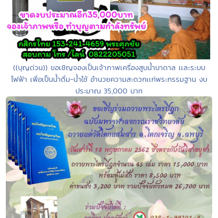
((บุญด่วน)) ขอเชิญจองเป็นเจ้าภาพเครื่องสูบน้ำบาดาล เเละระบบ
ไฟฟ้า เพื่อเป็นน้ำดื่ม-น้ำใช้ อำนวยความสะดวกเเก่พระกรรมฐาน งบ
ประมาณ 35,000 บาท