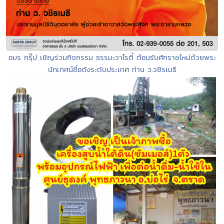
อมร กรุ๊ป เชิญร่วมกิจกรรม ธรรมะวาไรตี้ ต้อนรับศักราชใหม่ด้วยพระ
นักเทศน์ชื่อดังระดับประเทศ ท่าน ว.วชิรเมธี