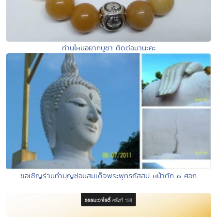
ท่านไหนอยากบูชา ติดต่อมานะคะ
ขอเชิญร่วมทำบุญซ่อมสมเด็จพระพุทธกัสสป หน้าตัก ๘ ศอก