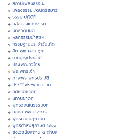
สถานีเพลงธรรมะ
เพลงธรรมะ/ดนตรีสมาธิ
ธรรมะปฏิบัติ
คลังแสงแห่งธรรม
บทสวดมนต์
หลักธรรมนำสุขฯ
กรรมฐานประจำวันเกิด
ฮีต ๑๒ คอง ๑๔
งานบุญประจำปี
ประเพณีทั่วไทย
พระพุทธเจ้า
ภาพพระพุทธประวัติ
ประวัติพระพุทธสาวก
ทศชาติชาดก
นิทานชาดก
พุทธวจนในธรรมบท
มงคล ๓๘ ประการ
พุทธศาสนสุภาษิต
พุทธศาสนสุภาษิต ๖๒๑
สังเวชนียสถาน ๔ ตำบล