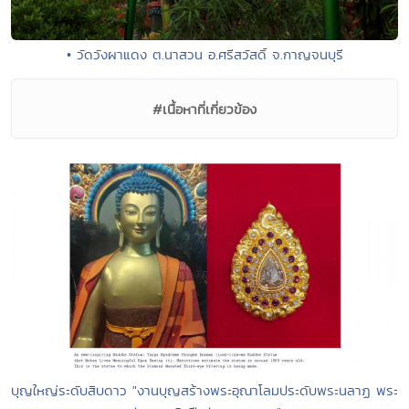
• วัดวังผาแดง ต.นาสวน อ.ศรีสวัสดิ์ จ.กาญจนบุรี
#เนื้อหาที่เกี่ยวข้อง
บุญใหญ่ระดับสิบดาว "งานบุญสร้างพระอุณาโลมประดับพระนลาฏ พระ