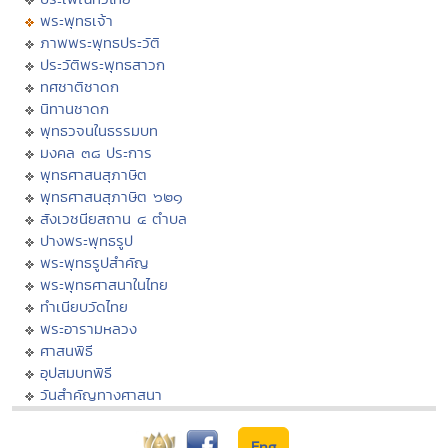
พระพุทธเจ้า
ภาพพระพุทธประวัติ
ประวัติพระพุทธสาวก
ทศชาติชาดก
นิทานชาดก
พุทธวจนในธรรมบท
มงคล ๓๘ ประการ
พุทธศาสนสุภาษิต
พุทธศาสนสุภาษิต ๖๒๑
สังเวชนียสถาน ๔ ตำบล
ปางพระพุทธรูป
พระพุทธรูปสำคัญ
พระพุทธศาสนาในไทย
ทำเนียบวัดไทย
พระอารามหลวง
ศาสนพิธี
อุปสมบทพิธี
วันสำคัญทางศาสนา
Eng