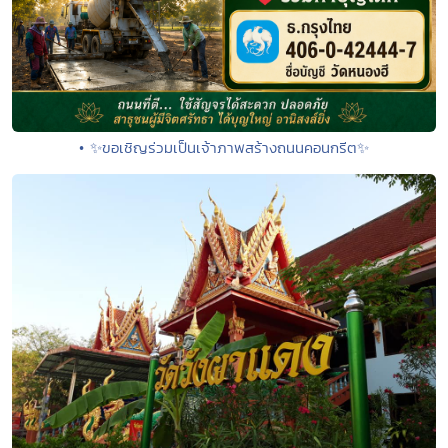
• ✨ขอเชิญร่วมเป็นเจ้าภาพสร้างถนนคอนกรีต✨