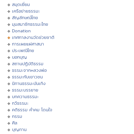
สมุดเยี่ยม
เครือข่ายธรรมะ
สัญลักษณ์ไทย
มุมสมาชิกธรรมะไทย
Donation
เทศกาลงานวัดช่วยชาติ
การเผยแผ่ศาสนา
ประเพณีไทย
บอกบุญ
สถานปฏิบัติธรรม
ธรรมะจากหลวงพ่อ
ธรรมะกับเยาวชน
นิทานธรรมะบันเทิง
ธรรมะบรรยาย
บทความธรรมะ
กวีธรรมะ
คติธรรม คำคม โดนใจ
กรรม
ศีล
บุญทาน