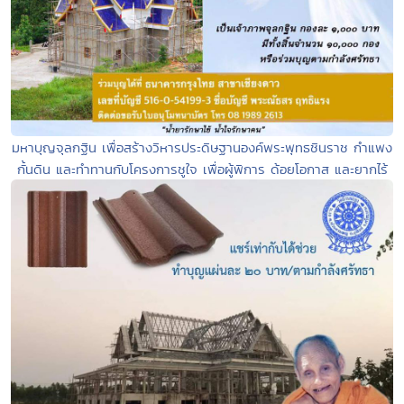
มหาบุญจุลกฐิน เพื่อสร้างวิหารประดิษฐานองค์พระพุทธชินราช กำแพง
กั้นดิน และทำทานกับโครงการชูใจ เพื่อผู้พิการ ด้อยโอกาส และยากไร้