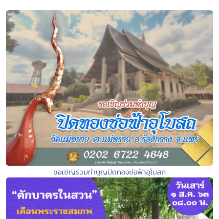
ขอเชิญร่วมทำบุญปิดทองช่อฟ้าอุโบสถ