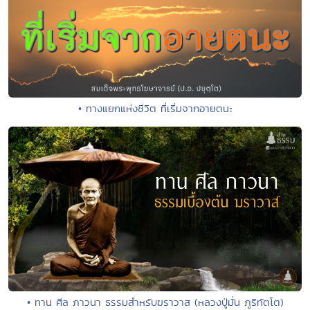
• ทางแยกแห่งชีวิต ที่เริ่มจากอายตนะ
• ทาน ศีล ภาวนา ธรรมสำหรับฆราวาส (หลวงปู่มั่น ภูริทัตโต)