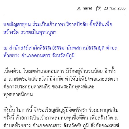
naret
23 ก.พ. 2555
ขอเชิญสาธุชน ร่วมเป็นเจ้าภาพบริจาคปัจจัย ซื้อที่ดินเพื่อ
สร้างวัด ถวายเป็นพุทธบูชา
ณ สำนักสงฆ์สามัคคีธรรม(ธรรมานันทสถาน)ธรรมยุต ตำบล
ห้วยยาง อำเภอคอนสาร จังหวัดชัภูมิ
เนื่องด้วย ในเขตอำเภอคอนสาร มีวัดอยู่จำนวนน้อย อีกทั้ง
อาณาเขตของแต่ละวัดก็มีจำกัด ทำให้ไม่เพียงพอและสะดวก
ต่อการประกอบศาสนกิจ ของพระภิกษุสงฆ์และ
พุทธศาสนิกชน
ดังนั้น ในการนี้ จึงขอเรียญเชิญผู้มีจิตศรัทธา ร่วมมหากุศลใน
ครั้งนี้ ด้วยการเป็นเจ้าภาพสมทบทุนซื้อที่ดิน เพื่อสร้างวัด ณ
ตำบลห้วยยาง อำเภอคอนสาร จังหวัดชัยภูมิ สังกัดคณะสงฆ์