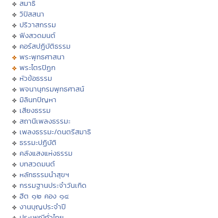
สมาธิ
วิปัสสนา
ปริวาสกรรม
ฟังสวดมนต์
คอร์สปฏิบัติธรรม
พระพุทธศาสนา
พระไตรปิฏก
หัวข้อธรรม
พจนานุกรมพุทธศาสน์
มิลินทปัญหา
เสียงธรรม
สถานีเพลงธรรมะ
เพลงธรรมะ/ดนตรีสมาธิ
ธรรมะปฏิบัติ
คลังแสงแห่งธรรม
บทสวดมนต์
หลักธรรมนำสุขฯ
กรรมฐานประจำวันเกิด
ฮีต ๑๒ คอง ๑๔
งานบุญประจำปี
ประเพณีทั่วไทย