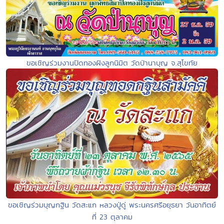
ขอเชิญร่วมงานปิดทองฝังลูกนิมิต วัดป่านาบุญ จ.สุโขทัย
ขอเชิญร่วมบุญกฐิน วัดสะแก หลวงปู่ดู่ พระนครศรีอยุธยา วันอาทิตย์
ที่ 23 ตุลาคม