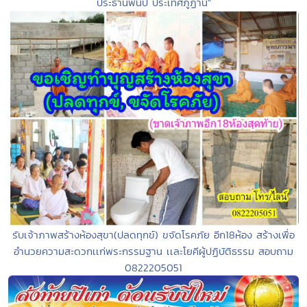
ประธานพันปี ประเทศภูฏาน"
รับเจ้าภาพสร้างห้องสุขา(ปลดทุกข์) ขจัดโรคภัย อีก18ห้อง สร้างเพื่อ
อำนวยความสะดวกเเก่พระกรรมฐาน เเละโยคีผู้ปฏิบัติธรรม สอบถาม
0822205051