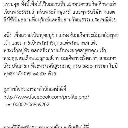
ธรรมยุต ทั้งนี้เพื่อใช้เป็นสถานที่ประกอบศาสนกิจ-ศึกษาเล่า
เรียนพระธรรมสำหรับพระภิกษุสงฆ์ และพุทธบริษัท ตลอด
ถึงใช้เป็นสถานที่อนุรักษ์และสืบสานวัฒนธรรมประเพณีด้วย
อนึ่ง เพื่อถวายเป็นพุทธบูชา เเด่องค์สมเด็จพระสัมมาสัมพุทธ
เจ้า และถวายเป็นพระราชกุศลแด่พระบาทสมเด็จ
พระเจ้าอยู่หัว ตลอดถึงถวายเป็นพระกุศลบูชาคุณ เจ้า
พระคุณสมเด็จพระญาณสังวร สมเด็จพระสังฆราช สกลมหา
สังฆปริณายก ที่จะทรงเจริญชนมายุ ครบ ๑๐๐ พรรษา ในปี
พุทธศาศักราช ๒๕๕๖ ด้วย
ดูภาพกิจกรรมของสำนักสงฆ์ได้ที่
http://www.facebook.com/profile.php?
id=100002506859202
ท่านผู้มีจิตศรัทธา สอบถามข้อมูลเพิ่มเติมได้ที่