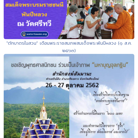
"ตักบาตรในสวน" เดือนพระราชสมภพสมเด็จพระพันปีหลวง (๑ ส.ค.
๒๕๖๓)