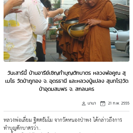
วันเสาร์นี้ บ้านอารีย์เชิญทำบุญตักบาตร หลวงพ่อคูณ สุ
เมโธ วัดป่าภูทอง จ. อุดรธานี และหลวงปู่แปลง สุนทโร)วัด
ป่าอุดมสมพร จ. สกลนคร
นานา
21 ก.พ. 2555
หลวงพ่อเลี่ยม ฐิตตธัมโม จากวัดหนองป่าพง ได้กล่าวถึงการ
ทำบุญตักบาตรว่า..