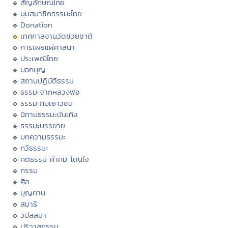
สัญลักษณ์ไทย
มุมสมาชิกธรรมะไทย
Donation
เทศกาลงานวัดช่วยชาติ
การเผยแผ่ศาสนา
ประเพณีไทย
บอกบุญ
สถานปฏิบัติธรรม
ธรรมะจากหลวงพ่อ
ธรรมะกับเยาวชน
นิทานธรรมะบันเทิง
ธรรมะบรรยาย
บทความธรรมะ
กวีธรรมะ
คติธรรม คำคม โดนใจ
กรรม
ศีล
บุญทาน
สมาธิ
วิปัสสนา
ปริวาสกรรม