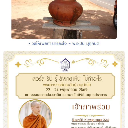
• วิธีให้เพื่อการครองใจ - พ.อ.ปิ่น มุทุกันต์