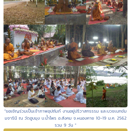
"ขอเชิญร่วมเป็นเจ้าภาพอุปถัมภ์ งานอยู่ปริวาสกรรรม และบวชเนกขัม
มจารินี ณ วัดอูบมุง บ.น้ำไพร อ.สังคม จ.หนองคาย 10-19 ม.ค. 2562
รวม 9 วัน "