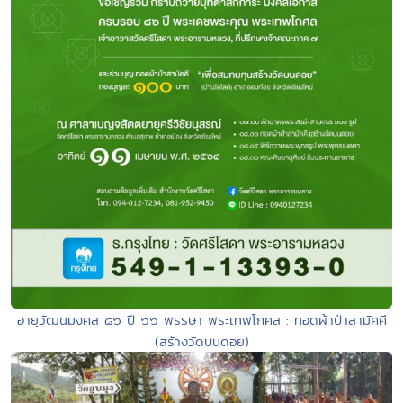
อายุวัฒนมงคล ๘๖ ปี ๖๖ พรรษา พระเทพโกศล : ทอดผ้าป่าสามัคคี
(สร้างวัดบนดอย)