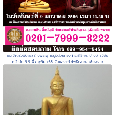
ขอเชิญร่วมบุญสร้างพระพุทธรูปด้วยทองคำแท้15กก. ปางมารวิชัย
หน้าตัก 9.9 นิ้ว @9มค.65 วัดแสงแก้วโพธิญาณ เชียงราย