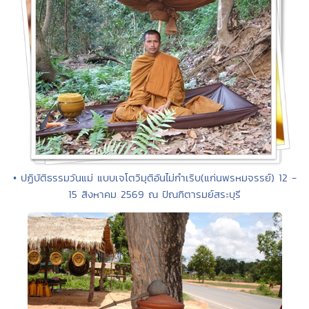
• ปฏิบัติธรรมวันแม่ แบบเจโตวิมุติอันไม่กำเริบ(แก่นพรหมจรรย์) 12 -
15 สิงหาคม 2569 ณ ปัณฑิตารมย์สระบุรี