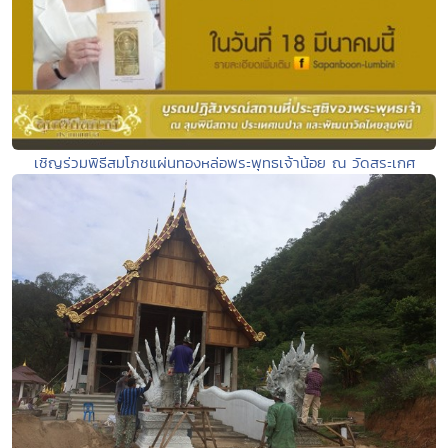
เชิญร่วมพิธีสมโภชแผ่นทองหล่อพระพุทธเจ้าน้อย ณ วัดสระเกศ