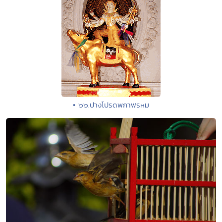
• ๖๖.ปางโปรดพกาพรหม