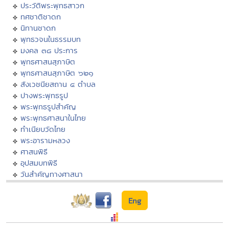
ประวัติพระพุทธสาวก
ทศชาติชาดก
นิทานชาดก
พุทธวจนในธรรมบท
มงคล ๓๘ ประการ
พุทธศาสนสุภาษิต
พุทธศาสนสุภาษิต ๖๒๑
สังเวชนียสถาน ๔ ตำบล
ปางพระพุทธรูป
พระพุทธรูปสำคัญ
พระพุทธศาสนาในไทย
ทำเนียบวัดไทย
พระอารามหลวง
ศาสนพิธี
อุปสมบทพิธี
วันสำคัญทางศาสนา
Eng