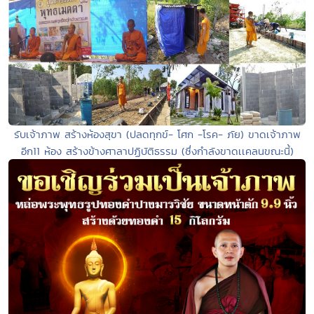
รับเจ้าภาพ สร้างห้องสุขา (ปลดทุกข์- โศก -โรค- ภัย) ขาดเจ้าภาพ
อีก11 ห้อง สร้างข้างศาลาปฏิบัติธรรม (ซึ่งกำลังขาดเเคลนขณะนี้)