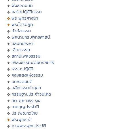
ฟังสวดมนต์
คอร์สปฏิบัติธรรม
พระพุทธศาสนา
พระไตรปิฏก
หัวข้อธรรม
พจนานุกรมพุทธศาสน์
มิลินทปัญหา
เสียงธรรม
สถานีเพลงธรรมะ
เพลงธรรมะ/ดนตรีสมาธิ
ธรรมะปฏิบัติ
คลังแสงแห่งธรรม
บทสวดมนต์
หลักธรรมนำสุขฯ
กรรมฐานประจำวันเกิด
ฮีต ๑๒ คอง ๑๔
งานบุญประจำปี
ประเพณีทั่วไทย
พระพุทธเจ้า
ภาพพระพุทธประวัติ