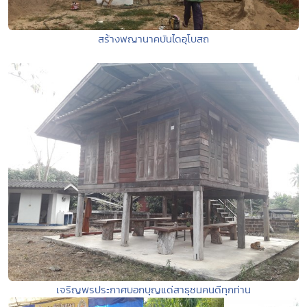
สร้างพญานาคบันไดอุโบสถ
เจริญพรประกาศบอกบุญแด่สาธุชนคนดีทุกท่าน