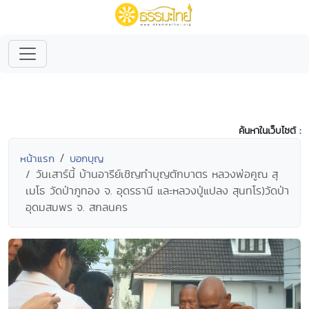
ค้นหาในเว็บไซต์ :
หน้าแรก
บอกบุญ
วันเสาร์นี้ บ้านอารีย์เชิญทำบุญตักบาตร หลวงพ่อคูณ สุ
เมโธ วัดป่าภูทอง จ. อุดรธานี และหลวงปู่แปลง สุนทโร)วัดป่า
อุดมสมพร จ. สกลนคร