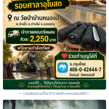
• ✨ขอเชิญร่วมเป็นเจ้าภาพสร้างถนนคอนกรีต✨