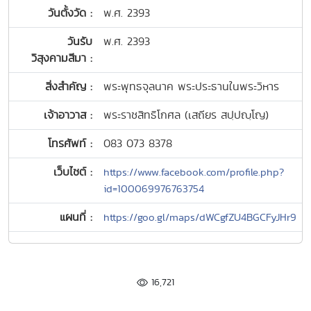
วันตั้งวัด :
พ.ศ. 2393
วันรับ
พ.ศ. 2393
วิสุงคามสีมา :
สิ่งสำคัญ :
พระพุทธจุลนาค พระประธานในพระวิหาร
เจ้าอาวาส :
พระราชสิทธิโกศล (เสถียร สปฺปญฺโญ)
โทรศัพท์ :
083 073 8378
เว็บไซต์ :
https://www.facebook.com/profile.php?
id=100069976763754
แผนที่ :
https://goo.gl/maps/dWCgfZU4BGCFyJHr9
16,721