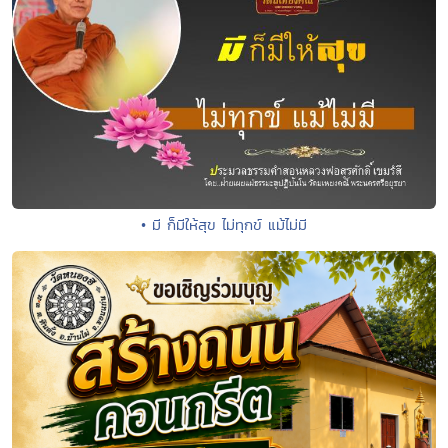
• มี ก็มีให้สุข ไม่ทุกข์ แม้ไม่มี