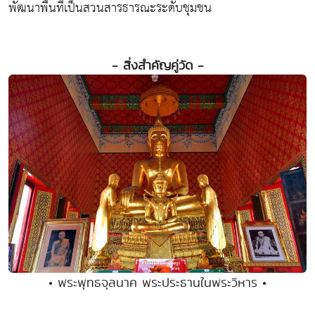
พัฒนาพื้นที่เป็นสวนสารธารณะระดับชุมชน
- สิ่งสำคัญคู่วัด -
• พระพุทธจุลนาค พระประธานในพระวิหาร •