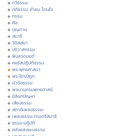
กวีธรรมะ
คติธรรม คำคม โดนใจ
กรรม
ศีล
บุญทาน
สมาธิ
วิปัสสนา
ปริวาสกรรม
ฟังสวดมนต์
คอร์สปฏิบัติธรรม
พระพุทธศาสนา
พระไตรปิฏก
หัวข้อธรรม
พจนานุกรมพุทธศาสน์
มิลินทปัญหา
เสียงธรรม
สถานีเพลงธรรมะ
เพลงธรรมะ/ดนตรีสมาธิ
ธรรมะปฏิบัติ
คลังแสงแห่งธรรม