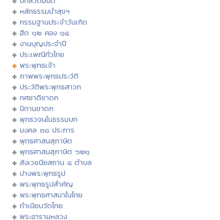
บทสวดมนต์
หลักธรรมนำสุขฯ
กรรมฐานประจำวันเกิด
ฮีต ๑๒ คอง ๑๔
งานบุญประจำปี
ประเพณีทั่วไทย
พระพุทธเจ้า
ภาพพระพุทธประวัติ
ประวัติพระพุทธสาวก
ทศชาติชาดก
นิทานชาดก
พุทธวจนในธรรมบท
มงคล ๓๘ ประการ
พุทธศาสนสุภาษิต
พุทธศาสนสุภาษิต ๖๒๑
สังเวชนียสถาน ๔ ตำบล
ปางพระพุทธรูป
พระพุทธรูปสำคัญ
พระพุทธศาสนาในไทย
ทำเนียบวัดไทย
พระอารามหลวง