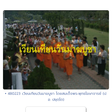
• 480223 เวียนเทียนวันมาฆบูชา โดยสมเด็จพระพุทธโฆษาจารย์ (ป.
อ. ปยุตฺโต)