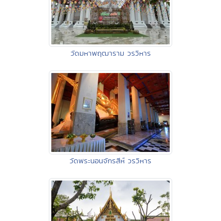
วัดมหาพฤฒาราม วรวิหาร
วัดพระนอนจักรสีห์ วรวิหาร