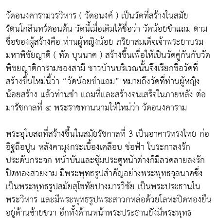
วัดอนงคารามวรวิหาร ( วัดอนงค์ ) เป็นวัดที่สร้างในสมัย
รัตนโกสินทร์ตอนต้น วัดนี้เมื่อเดิมได้ชื่อว่า วัดน้อยขำแถม ตาม
ชื่อของผู้สร้างคือ ท่านผู้หญิงน้อย ภริยาสมเด็จเจ้าพระยาบรม
มหาพิชัยญาติ ( ทัด บุนนาค ) สร้างขึ้นเพื่อให้เป็นวัดคู่กันกับวัด
พิชยญาติการามของสามี ชาวบ้านบริเวณนั้นจึงเรียกชื่อวัดที่
สร้างขึ้นใหม่นี้ว่า “วัดน้อยขำแถม” หมายถึงวัดที่ท่านผู้หญิง
น้อยสร้าง แล้วท่านขำ แถมที่และสร้างจนเสร็จในภายหลัง ต่อ
มารัชกาลที่ ๔ พระราชทานนามให้ใหม่ว่า วัดอนงคาราม
พระอุโบสถที่สร้างขึ้นในสมัยรัชกาลที่ 3 เป็นอาคารทรงไทย ก่อ
อิฐถือปูน หลังคามุงกระเบื้องเคลือบ ช่อฟ้า ใบระกาลงรัก
ประดับกระจก หน้าบันและซุ้มประตูหน้าต่างก็มีลวดลายลงรัก
ปิดทองสวยงาม มีพระพุทธรูปสำคัญอย่างพระพุทธจุลนาคซึ่ง
เป็นพระพุทธรูปสมัยสุโขทัยปางมารวิชัย เป็นพระประธานใน
พระวิหาร และมีพระพุทธรูปพระสาวกหล่อด้วยโลหะปิดทองยืน
อยู่ด้านซ้ายขวา อีกทั้งด้านหน้าพระประธานยังมีพระพุทธ