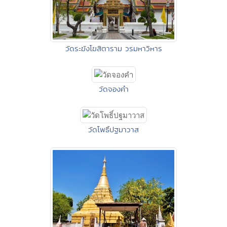
วัดระฆังโฆสิตาราม วรมหาวิหาร
วัดจองคำ
วัดโพธิ์ปฐมาวาส