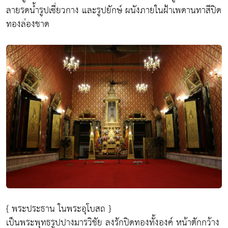
ลายรดน้ำรูปเซี่ยวกาง และรูปยักษ์ ผนังภายในฝ้าเพดานทาสีปิด
ทองล่องชาด
{ พระประธาน ในพระอุโบสถ }
เป็นพระพุทธรูปปางมารวิชัย ลงรักปิดทองทั้งองค์ หน้าตักกว้าง