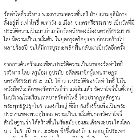
วัดท่าโพธิ์วรวิหาร พระอารามหลวงชั้นตรี ฝ่ายธรรมยุตินิกาย
ตั้งอยู่ที่ ถ.ท่าโพธิ์ ต.ท่าวัง อ.เมือง จ.นครศรีธรรมราช เป็นวัดที่มี
ประวัติความเป็นมาเก่าแก่อีกวัดหนึ่งของเมืองนครศรีธรรมราช
โดยมีความเป็นมาเริ่มต้น ในยุคกรุงศรีอยุธยา ก่อนรกร้างไป
หลายร้อยปี จนได้มีการบูรณะพลิกฟื้นกลับมาเป็นวัดอีกครั้ง
จากการค้นคว้าและเขียนประวัติความเป็นมาของวัดท่าโพธิ์
วรวิหาร โดย ครูน้อม อุปรมัย อดีตสมาชิกผู้แทนราษฎร
นครศรีธรรมราช ๔ สมัย ได้กล่าวประวัติของวัดท่าโพธิ์ ไว้ใน
หนังสือที่ระลึกของวัดท่าโพธิ์ว่า แต่เดิมแล้ว วัดท่าโพธิ์นั้นตั้งอยู่
ในบริเวณโรงเรียนเทศบาลวัดท่าโพธิ์ โดยปรากฏหลักฐาน
พระพุทธรูปยุคโบราณองค์ใหญ่ ที่มีการสร้างขึ้นเพื่อเป็นพระ
ประธานของพระอุโบสถ ความเป็นมาเริ่มต้นของวัดท่าโพธิ์
สันนิษฐานว่า ได้สร้างขึ้นในรัชสมัยของสมเด็จพระบรมไตรโลก
นาถ ในราวปี พ.ศ. ๒๐๒๗ ซึ่งชื่อของวัด มาจากภูมิประเทศ