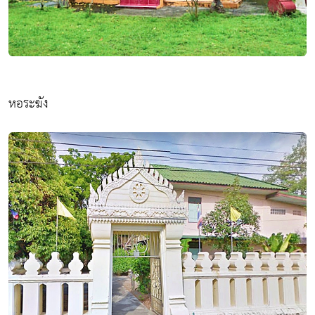
หอระฆัง