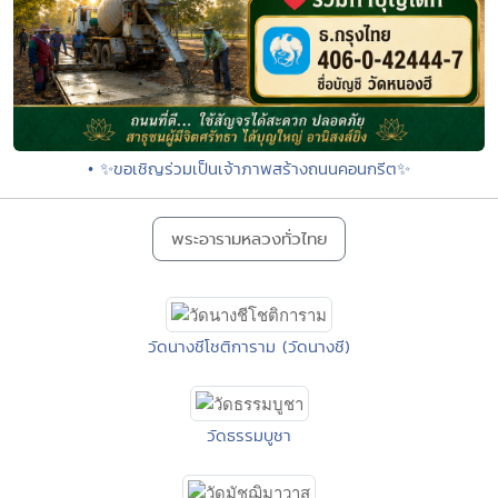
• ✨ขอเชิญร่วมเป็นเจ้าภาพสร้างถนนคอนกรีต✨
พระอารามหลวงทั่วไทย
วัดนางชีโชติการาม (วัดนางชี)
วัดธรรมบูชา