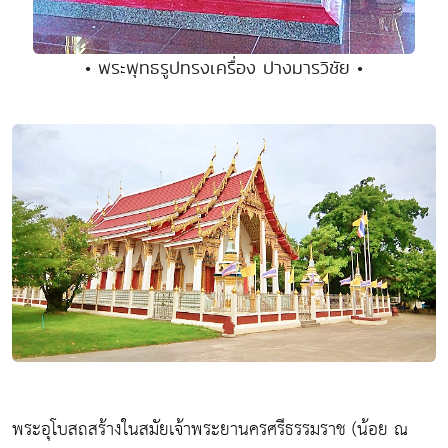
• พระพุทธรูปทรงเครื่อง ปางมารวิชัย •
พระอุโบสถสร้างในสมัยเจ้าพระยานครศรีธรรมราช (น้อย ณ