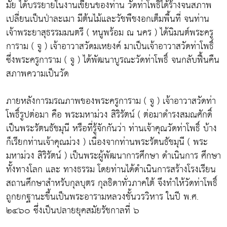
มัย ได้บรรยายในงานเขียนของท่าน วัดท่าโพธิ์ได้ร้างจนสภาพ
เปลี่ยนเป็นป่าละเมา มีต้นไม้และวัชพืชงอกเต็มพื้นที่ จนท่าน
เจ้าพระยาสุธรรมมนตรี ( หนูพร้อม ณ นคร ) ได้นิมนต์พระครู
การาม ( จู ) เจ้าอาวาสวัดมเหยงค์ มาเป็นเจ้าอาวาสวัดท่าโพธิ์
ซึ่งพระครูการาม ( จู ) ได้พัฒนาบูรณะวัดท่าโพธิ์ จนกลับฟื้นคืน
สภาพความเป็นวัด
ภายหลังการมรณภาพของพระครูการาม ( จู ) เจ้าอาวาสวัดท่า
โพธิ์รูปต่อมา คือ พระมหาม่วง สิริรัตน์ ( ต่อมาดำรงสมณศักดิ์
เป็นพระรัตนธัชมุนี หรือที่รู้จักกันว่า ท่านเจ้าคุณวัดท่าโพธิ์ บ้าง
ก็เรียกท่านเจ้าคุณม่วง ) เนื่องจากท่านพระรัตนธัชมุนี ( พระ
มหาม่วง สิริรัตน์ ) เป็นพระผู้พัฒนาการศึกษา ดำเนินการ ศึกษา
ทั้งทางโลก และ ทางธรรม โดยท่านได้ดำเนินการสร้างโรงเรียน
สถานศึกษาสำหรับกุลบุตร กุลธิดาทั่วภาคใต้ จึงทำให้วัดท่าโพธิ์
ถูกยกฐานะขึ้นเป็นพระอารามหลวงชั้นวรวิหาร ในปี พ.ศ.
๒๔๖๐ ซึ่งเป็นปลายยุคสมัยรัชกาลที่ ๖