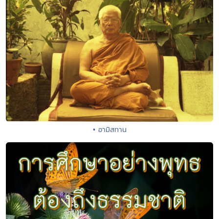
• อามิสทาน