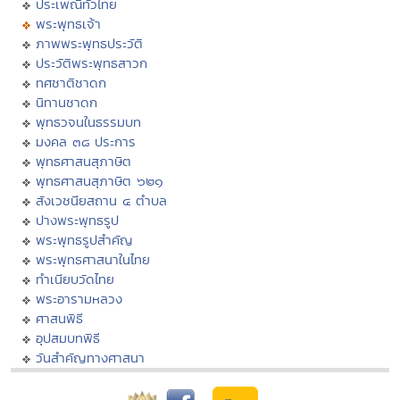
ประเพณีทั่วไทย
พระพุทธเจ้า
ภาพพระพุทธประวัติ
ประวัติพระพุทธสาวก
ทศชาติชาดก
นิทานชาดก
พุทธวจนในธรรมบท
มงคล ๓๘ ประการ
พุทธศาสนสุภาษิต
พุทธศาสนสุภาษิต ๖๒๑
สังเวชนียสถาน ๔ ตำบล
ปางพระพุทธรูป
พระพุทธรูปสำคัญ
พระพุทธศาสนาในไทย
ทำเนียบวัดไทย
พระอารามหลวง
ศาสนพิธี
อุปสมบทพิธี
วันสำคัญทางศาสนา