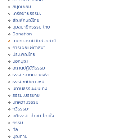
สมุดเยี่ยม
เครือข่ายธรรมะ
สัญลักษณ์ไทย
มุมสมาชิกธรรมะไทย
Donation
เทศกาลงานวัดช่วยชาติ
การเผยแผ่ศาสนา
ประเพณีไทย
บอกบุญ
สถานปฏิบัติธรรม
ธรรมะจากหลวงพ่อ
ธรรมะกับเยาวชน
นิทานธรรมะบันเทิง
ธรรมะบรรยาย
บทความธรรมะ
กวีธรรมะ
คติธรรม คำคม โดนใจ
กรรม
ศีล
บุญทาน