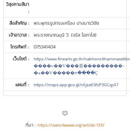
วิสุงคามสีมา
:
สิ่งสำคัญ :
พระพุทธรูปทรงเครื่อง ปางมารวิชัย
เจ้าอาวาส :
พระราชญาณมุนี วิ. (จรัล โอภาโส)
โทรศัพท์ :
075341404
เว็บไซต์ :
https://www.finearts.go.th/nakhonsithammaratlib
����ѵ��Ѵ���⾸���������-
�ѧ��Ѵ�����ո����Ҫ
แผนที่ :
https://maps.app.goo.gl/rAjza6SfsP3GCqcA7
ที่มา :
https://watsritawee.org/article-133/