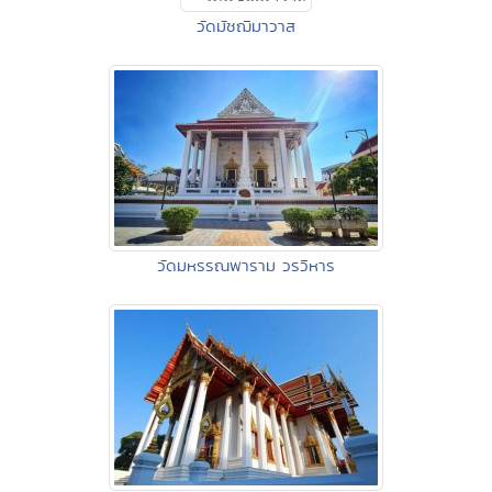
วัดมัชฌิมาวาส
วัดมหรรณพาราม วรวิหาร