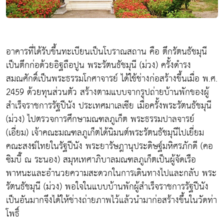
อาคารที่ได้รับขึ้นทะเบียนเป็นโบราณสถาน คือ ตึกรัตนธัชมุนี
เป็นตึกก่อด้วยอิฐถือปูน พระรัตนธัชมุนี (ม่วง) ครั้งดำรง
สมณศักดิ์เป็นพระธรรมโกศาจารย์ ได้ใช้ช่างก่อสร้างขึ้นเมื่อ พ.ศ.
2459 ด้วยทุนส่วนตัว สร้างตามแบบจากรูปถ่ายบ้านพักของผู้
สำเร็จราชการรัฐปีนัง ประเทศมาเลเซีย เมื่อครั้งพระรัตนธัชมุนี
(ม่วง) ไปตรวจการศึกษามณฑลภูเก็ต พระธรรมปาลจารย์
(เอี่ยม) เจ้าคณะมณฑลภูเก็ตได้นิมนต์พระรัตนธัชมุนีไปเยี่ยม
คณะสงฆ์ไทยในรัฐปีนัง พระยารัษฎานุประดิษฐ์มหิศรภักดี (คอ
ซิมบี๊ ณ ระนอง) สมุหเทศาภิบาลมณฑลภูเก็ตเป็นผู้จัดเรือ
พาหนะและอำนวยความสะดวกในการเดินทางไปและกลับ พระ
รัตนธัชมุนี (ม่วง) พอใจในแบบบ้านพักผู้สำเร็จราชการรัฐปีนัง
เป็นอันมากจึงได้ให้ช่างถ่ายภาพไว้แล้วนำมาก่อสร้างขึ้นในวัดท่า
โพธิ์