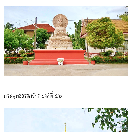
พระพุทธธรรมจักร องค์ที่ ๕๖