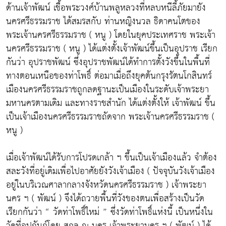
ด้านเจ้าพัฒน์ เชื้อพระวงศ์บ้านพลูหลวงที่หลบหนีลี้ภัยมายัง
นครศรีธรรมราช ได้สมรสกับ ท่านหญิงนวล ธิดาคนโตของ
พระเจ้านครศรีธรรมราช ( หนู ) โดยในยุคประเทศราช พระเจ้า
นครศรีธรรมราช ( หนู ) ได้แต่งตั้งเจ้าพัฒน์ขึ้นเป็นอุปราช เรียก
กันว่า อุปราชพัฒน์ ซึ่งอุปราชพัฒน์ได้ทำการตั้งวังขึ้นในพื้นที่
ทางตอนเหนือของท่าโพธิ์ ต่อมาเมื่อถึงยุคต้นกรุงรัตนโกสินทร์
เมืองนครศรีธรรมราชถูกลดฐานะเป็นเมืองในระดับเจ้าพระยา
มหานครตามเดิม และทางราชสำนัก ได้แต่งตั้งให้ เจ้าพัฒน์ ขึ้น
เป็นเจ้าเมืองนครศรีธรรมราชถัดจาก พระเจ้านครศรีธรรมราช (
หนู )
เมื่อเจ้าพัฒน์ได้รับการโปรดเกล้า ฯ ขึ้นเป็นเจ้าเมืองแล้ว จำต้อง
สละวังที่อยู่เดิมเพื่อไปอาศัยยังวังเจ้าเมือง ( ปัจจุบันวังเจ้าเมือง
อยู่ในบริเวณศาลากลางจังหวัดนครศรีธรรมราช ) เจ้าพระยา
นคร ฯ ( พัฒน์ ) จึงได้ถวายพื้นที่วังของตนเพื่อสร้างเป็นวัด
เรียกกันว่า “ วัดท่าโพธิ์ใหม่ ” ซึ่งวัดท่าโพธิ์แห่งนี้ เป็นหนึ่งใน
วัดที่อุปถัมภ์โดย สกุล ณ นคร เจ้าพระยานคร ฯ ( พัฒน์ ) ได้