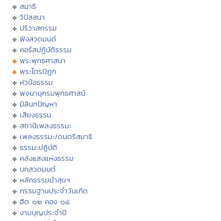
สมาธิ
วิปัสสนา
ปริวาสกรรม
ฟังสวดมนต์
คอร์สปฏิบัติธรรม
พระพุทธศาสนา
พระไตรปิฏก
หัวข้อธรรม
พจนานุกรมพุทธศาสน์
มิลินทปัญหา
เสียงธรรม
สถานีเพลงธรรมะ
เพลงธรรมะ/ดนตรีสมาธิ
ธรรมะปฏิบัติ
คลังแสงแห่งธรรม
บทสวดมนต์
หลักธรรมนำสุขฯ
กรรมฐานประจำวันเกิด
ฮีต ๑๒ คอง ๑๔
งานบุญประจำปี