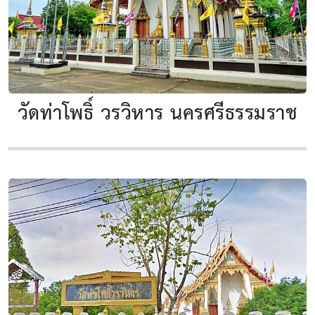
วัดท่าโพธิ์ วรวิหาร นครศรีธรรมราช