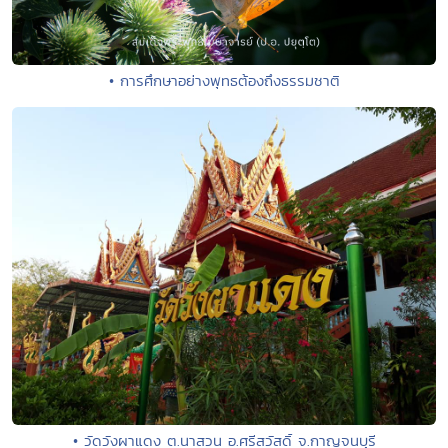
• การศึกษาอย่างพุทธต้องถึงธรรมชาติ
• วัดวังผาแดง ต.นาสวน อ.ศรีสวัสดิ์ จ.กาญจนบุรี