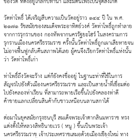
ของวัด ที่ตั้งอยู่ใกล้กับท่าน้ำ และมีต้นโพธิ์เป็นจุดสังเกต
วัดท่าโพธิ์ ได้เจริญสืบความเป็นวัดอยู่ราว ๑๔๔ ปี ใน พ.ศ.
๒๑๗๑ รัชสมัยของสมเด็จพระอาทิตย์วงศ์ วัดท่าโพธิ์ถูกทำลาย
จากการรุกรานของ กองทัพจากนครรัฐยะโฮร์ ในสงครามการ
รุกรานเมืองนครศรีธรรมราช ครั้งนั้นวัดท่าโพธิ์ถูกเผาเสียหายจน
ไม่อาจฟื้นฟูกลับคืนสภาพได้เลย ผู้คนจึงเรียกวัดท่าโพธิ์แห่งนั้น
ว่า วัดท่าโพธิ์เก่า
ท่าโพธิ์ถึงวัดจะร้าง แต่ก็ยังคงชื่ออยู่ ในฐานะท่าที่ใช้ในการ
สัญจรไปยังตัวเมืองนครศรีธรรมราช และเป็นสายน้ำที่เชื่อมต่อ
ไปยังคลองท่าเรียน ที่สามารถพายเรือขึ้นไปยังคลองท่าดี
ค้าขายแลกเปลี่ยนสินค้ากับชาวเหนือบนลานสกาได้
ต่อมาในยุคสมัยกรุงธนบุรี สมเด็จพระเจ้าตากสินมหาราช ทรง
แต่งตั้งให้หลวงสิทธินายเวร ( หนู ) ขึ้นเป็นพระเจ้า
นครศรีธรรมราช เจ้าประเทศราชเสมอด้วยเมืองเชียงใหม่ ทาง