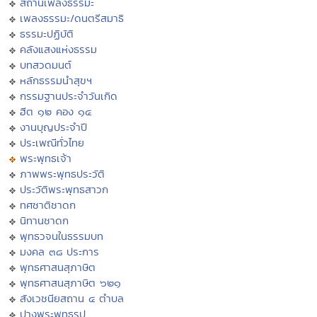
สถานีเพลงธรรมะ
เพลงธรรมะ/ดนตรีสมาธิ
ธรรมะปฏิบัติ
คลังแสงแห่งธรรม
บทสวดมนต์
หลักธรรมนำสุขฯ
กรรมฐานประจำวันเกิด
ฮีต ๑๒ คอง ๑๔
งานบุญประจำปี
ประเพณีทั่วไทย
พระพุทธเจ้า
ภาพพระพุทธประวัติ
ประวัติพระพุทธสาวก
ทศชาติชาดก
นิทานชาดก
พุทธวจนในธรรมบท
มงคล ๓๘ ประการ
พุทธศาสนสุภาษิต
พุทธศาสนสุภาษิต ๖๒๑
สังเวชนียสถาน ๔ ตำบล
ปางพระพุทธรูป