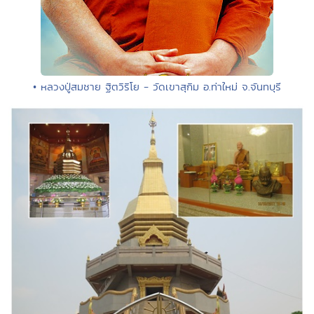
• หลวงปู่สมชาย ฐิตวิริโย - วัดเขาสุกิม อ.ท่าใหม่ จ.จันทบุรี