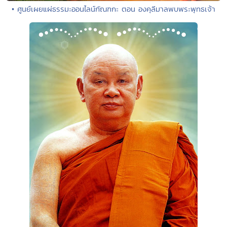
• ศูนย์เผยแผ่ธรรมะออนไลน์กัณฑกะ ตอน องคุลีมาลพบพระพุทธเจ้า