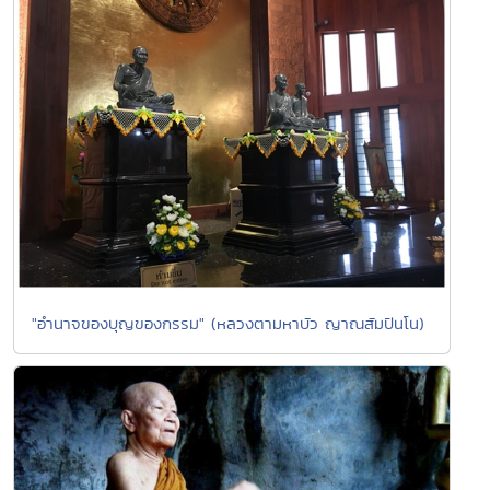
"อำนาจของบุญของกรรม" (หลวงตามหาบัว ญาณสัมปันโน)