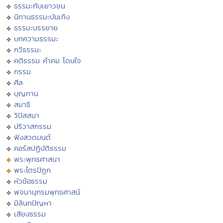
ธรรมะกับเยาวชน
นิทานธรรมะบันเทิง
ธรรมะบรรยาย
บทความธรรมะ
กวีธรรมะ
คติธรรม คำคม โดนใจ
กรรม
ศีล
บุญทาน
สมาธิ
วิปัสสนา
ปริวาสกรรม
ฟังสวดมนต์
คอร์สปฏิบัติธรรม
พระพุทธศาสนา
พระไตรปิฏก
หัวข้อธรรม
พจนานุกรมพุทธศาสน์
มิลินทปัญหา
เสียงธรรม