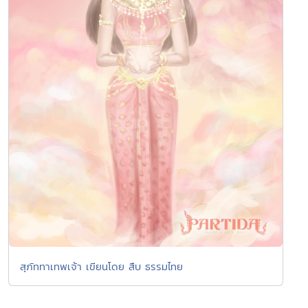
สุภัททาเทพเจ้า เขียนโดย สืบ ธรรมไทย