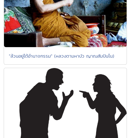
"ล้วนอยู่ใต้อำนาจกรรม" (หลวงตามหาบัว ญาณสัมปันโน)