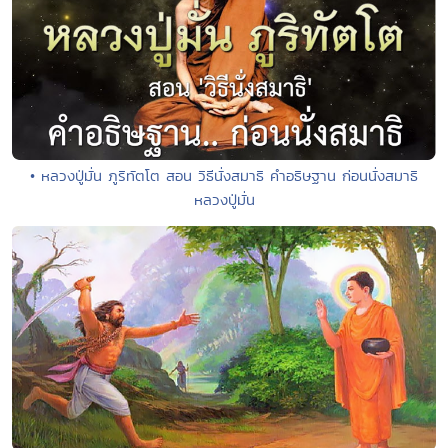
• หลวงปู่มั่น ภูริทัตโต สอน วิธีนั่งสมาธิ คําอธิษฐาน ก่อนนั่งสมาธิ
หลวงปู่มั่น