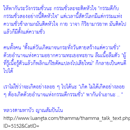
ให้พากันระวังกรรมชั่วนะ กรรมชั่วละจะติดหัวใจ
"กรรมดีกับ
กรรมชั่วสองอย่างนี้ติดหัวใจ"
แต่เวลานี้สัตว์โลกมีแต่กรรมแห่ง
ความชั่วช้าลามกมันติดหัวใจ กาย วาจา กิริยามารยาท มันติดไป
แล้วก็มีตั้งแต่ความชั่ว
คนทั้งคน
"ตั้งแต่วันเกิดมาจนกระทั่งวันตายสร้างแต่ความชั่ว"
ด้วยอำนาจแห่งความอยากความทะเยอทะยาน ลืมเนื้อลืมตัว
"ผู้
ที่รู้เนื้อรู้ตัวแล้วก็พลิกแก้ไขดัดแปลงไปเสียใหม่"
ก็กลายเป็นคนดี
ไปได้
เราไม่ใช่ว่าจะเกิดอย่างลอย ๆ ไปได้นะ
"เกิด ไม่ได้เกิดอย่างลอย
ๆ ต้องเกิดด้วยอำนาจแห่งกรรมดีกรรมชั่ว"
พากันจำเอานะ .. "
หลวงตามหาบัว ญาณสัมปันโน
http://www.luangta.com/thamma/thamma_talk_text.ph
ID=5152&CatID=