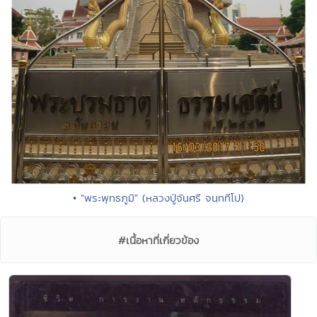
• "พระพุทธภูมิ" (หลวงปู่จันศรี จนฺททีโป)
#เนื้อหาที่เกี่ยวข้อง