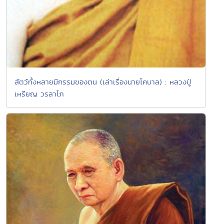
สัตว์ทั้งหลายมีกรรมของตน (เล่าเรื่องนายโคบาล) : หลวงปู่
เหรียญ วรลาโภ