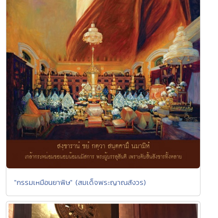
"กรรมเหมือนยาพิษ" (สมเด็จพระญาณสังวร)