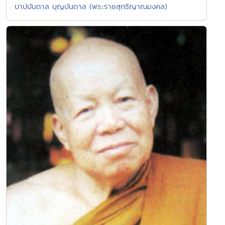
บาปบันดาล บุญบันดาล (พระราชสุทธิญาณมงคล)