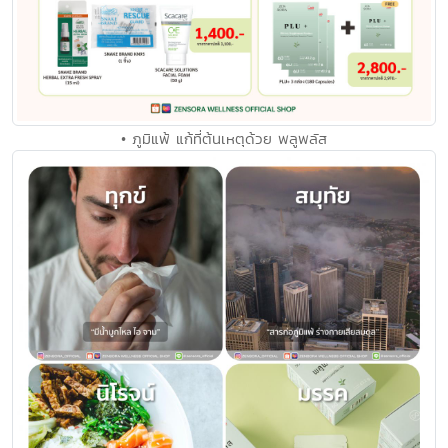
• ภูมิแพ้ แก้ที่ต้นเหตุด้วย พลูพลัส