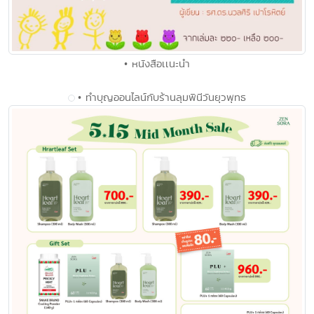
• หนังสือเเนะนำ
• ทำบุญออนไลน์กับร้านลุมพินีวันยุวพุทธ