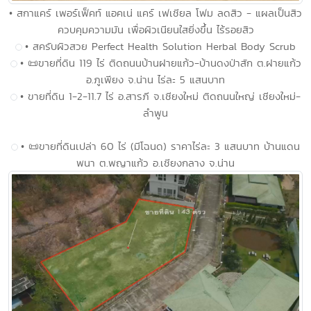
• สกาแคร์ เพอร์เฟ็คท์ แอคเน่ แคร์ เฟเชียล โฟม ลดสิว - แผลเป็นสิว
ควบคุมความมัน เพื่อผิวเนียนใสยิ่งขึ้น ไร้รอยสิว
• สครับผิวสวย Perfect Health Solution Herbal Body Scrub
• 📜ขายที่ดิน 119 ไร่ ติดถนนบ้านฝายแก้ว-บ้านดงป่าสัก ต.ฝายแก้ว
อ.ภูเพียง จ.น่าน ไร่ละ 5 แสนบาท
• ขายที่ดิน 1-2-11.7 ไร่ อ.สารภี จ.เชียงใหม่ ติดถนนใหญ่ เชียงใหม่-
ลำพูน
• 📜ขายที่ดินเปล่า 60 ไร่ (มีโฉนด) ราคาไร่ละ 3 แสนบาท บ้านแดน
พนา ต.พญาแก้ว อ.เชียงกลาง จ.น่าน