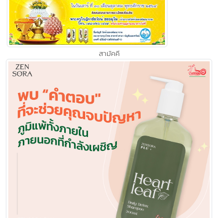
สามัคคี