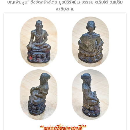
บุญเพิ่มพูน” ซึ่งจัดสร้างโดย มูลนิธิรัศมีแห่งธรรม ต.ริมใต้ อ.แม่ริม
จ.เชียงใหม่