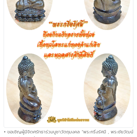
• ขอเชิญผู้มีจิตศรัทธาร่วมบูชาวัตถุมงคล “พระกริ่งรัศมี , พระชัยวัฒน์