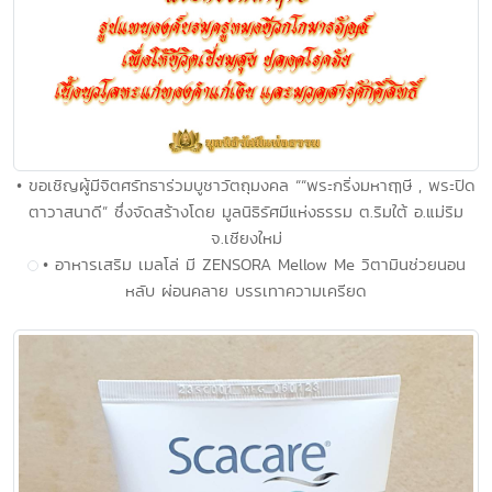
• ขอเชิญผู้มีจิตศรัทธาร่วมบูชาวัตถุมงคล ““พระกริ่งมหาฤๅษี , พระปิด
ตาวาสนาดี” ซึ่งจัดสร้างโดย มูลนิธิรัศมีแห่งธรรม ต.ริมใต้ อ.แม่ริม
จ.เชียงใหม่
• อาหารเสริม เมลโล่ มี ZENSORA Mellow Me วิตามินช่วยนอน
หลับ ผ่อนคลาย บรรเทาความเครียด