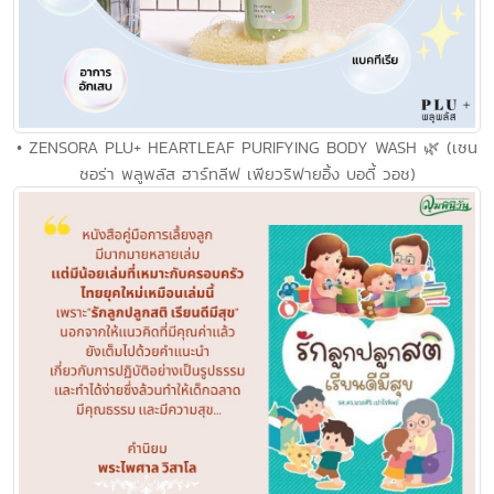
• ZENSORA PLU+ HEARTLEAF PURIFYING BODY WASH 🌿 (เซน
ซอร่า พลูพลัส ฮาร์ทลีฟ เพียวริฟายอิ้ง บอดี้ วอช)