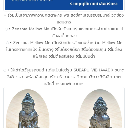
• ร่วมเป็นเจ้าภาพถวายภัตตาหาร พระสงฆ์สามเณรอบรมบาลี วัดช่อง
แสมสาร
• Zensora Mellow Me เปิดรับตัวแทนรุ่นแรกในการจำหน่ายแบบไม่
ต้องสต็อกของ
• Zensora Mellow Me เปิดรับสมัครตัวแทนจำหน่าย Mellow Me
ในเครือทายาทแป้งเย็นตรางู ❌ไม่ต้องสต็อก ❌ไม่ต้องจมทุน ❌ไม่ต้อง
แพ็กเอง ❌ไม่ต้องส่งเอง ❌ไม่มีขั้นต่ำ
• ให้เช่าโชว์รูมรถยนต์ (เดิมเป็นโชว์รูม SUBARU VIBHAVADI) ขนาด
243 ตรว. พร้อมสิ่งปลูกสร้าง 6 อาคาร ติดถนนวิภาวดีรังสิต เขต
หลักสี่ กรุงเทพมหานคร