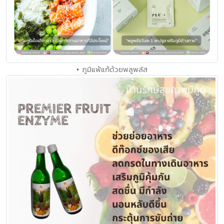
• ภูมิแพ้แก้ด้วยพลูพลัส