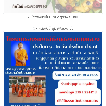
• น้ำพลังเอนไซม์บำบัดสูตรพรีเมี่ยม
• กินเจปีนี้ ภูมิแพ้ต้องดีขึ้น