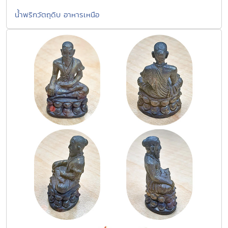
น้ำพริกวัตถุดิบ อาหารเหนือ