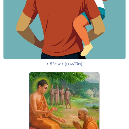
• ชีวิตพ่อ (บางชีวิต)