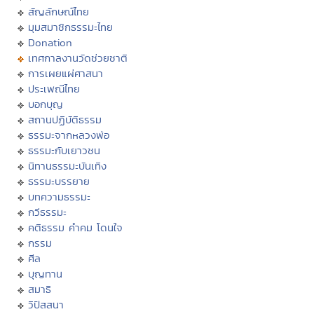
สัญลักษณ์ไทย
มุมสมาชิกธรรมะไทย
Donation
เทศกาลงานวัดช่วยชาติ
การเผยแผ่ศาสนา
ประเพณีไทย
บอกบุญ
สถานปฏิบัติธรรม
ธรรมะจากหลวงพ่อ
ธรรมะกับเยาวชน
นิทานธรรมะบันเทิง
ธรรมะบรรยาย
บทความธรรมะ
กวีธรรมะ
คติธรรม คำคม โดนใจ
กรรม
ศีล
บุญทาน
สมาธิ
วิปัสสนา