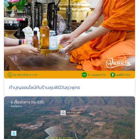
ทำบุญออนไลน์กับร้านลุมพินีวันยุวพุทธ