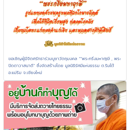
ขอเชิญผู้มีจิตศรัทธาร่วมบูชาวัตถุมงคล ““พระกริ่งมหาฤๅษี , พระ
ปิดตาวาสนาดี” ซึ่งจัดสร้างโดย มูลนิธิรัศมีแห่งธรรม ต.ริมใต้
อ.แม่ริม จ.เชียงใหม่