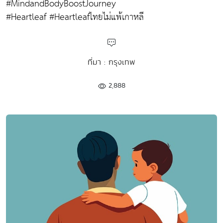
#MindandBodyBoostJourney
#Heartleaf #Heartleafไทยไม่แพ้เกาหลี
ที่มา : กรุงเทพ
2,888