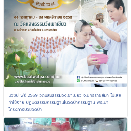
บวชชี ฟรี 2569 วัดแสงธรรมวังเขาเขียว จ.นครราชสีมา ไม่เสีย
ค่าใช้จ่าย ปฏิบัติธรรมกรรมฐานในวัดป่ากรรมฐาน พระป่า
โครงการบวชวัดป่า