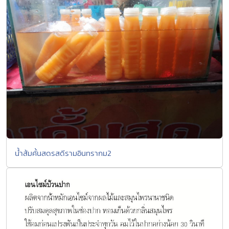
น้ำส้มคั้นสดรสดีรามอินทรากม2