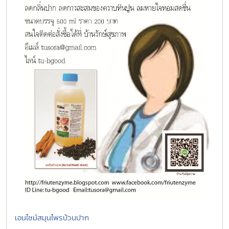
เอนไซม์สมุนไพรบ้วนปาก