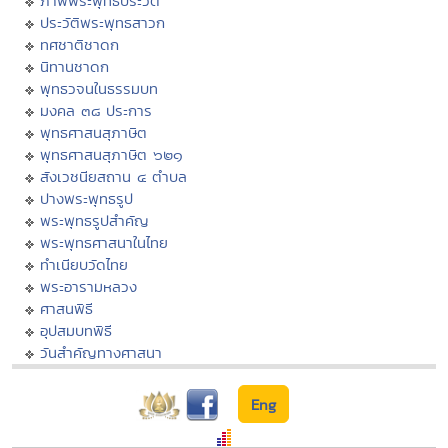
ภาพพระพุทธประวัติ
ประวัติพระพุทธสาวก
ทศชาติชาดก
นิทานชาดก
พุทธวจนในธรรมบท
มงคล ๓๘ ประการ
พุทธศาสนสุภาษิต
พุทธศาสนสุภาษิต ๖๒๑
สังเวชนียสถาน ๔ ตำบล
ปางพระพุทธรูป
พระพุทธรูปสำคัญ
พระพุทธศาสนาในไทย
ทำเนียบวัดไทย
พระอารามหลวง
ศาสนพิธี
อุปสมบทพิธี
วันสำคัญทางศาสนา
Eng