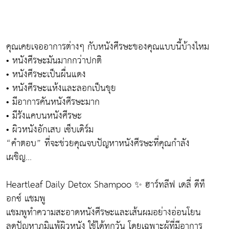
คุณเคยเจออาการต่างๆ กับหนังศีรษะของคุณแบบนี้บ้างไหม
• หนังศีรษะมันมากกว่าปกติ
• หนังศีรษะเป็นผื่นแดง
• หนังศีรษะแห้งและลอกเป็นขุย
• มีอาการคันหนังศีรษะมาก
• มีรังแคบนหนังศีรษะ
• ผิวหนังอักเสบ เซ็บเดิร์ม
“คำตอบ” ที่จะช่วยคุณจบปัญหาหนังศีรษะที่คุณกำลัง
เผชิญ...
Heartleaf Daily Detox Shampoo ✨ ฮาร์ทลีฟ เดลี่ ดีท็
อกซ์ แชมพู
แชมพูทำความสะอาดหนังศีรษะและเส้นผมอย่างอ่อนโยน
ลดปัญหาภูมิแพ้ผิวหนัง ใช้ได้ทุกวัน โดยเฉพาะผู้ที่มีอาการ