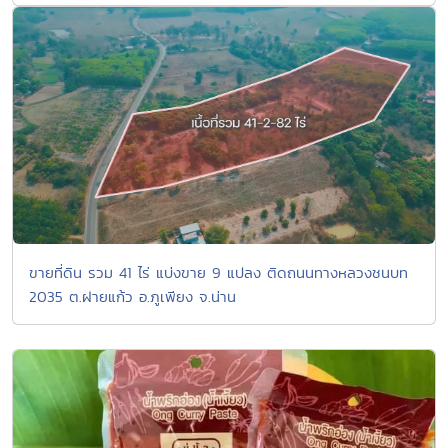
ขายที่ดิน รวม 41 ไร่ แบ่งขาย 9 แปลง ติดถนนทางหลวงชนบท
2035 ต.ฝายแก้ว อ.ภูเพียง จ.น่าน