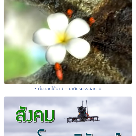
• ดั่งดอกไม้บาน - เสถียรธรรมสถาน