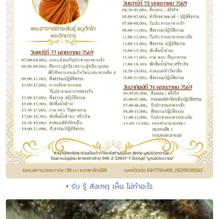
• รับ รู้ สังเกตุ เห็น ไม่ทำอะไร