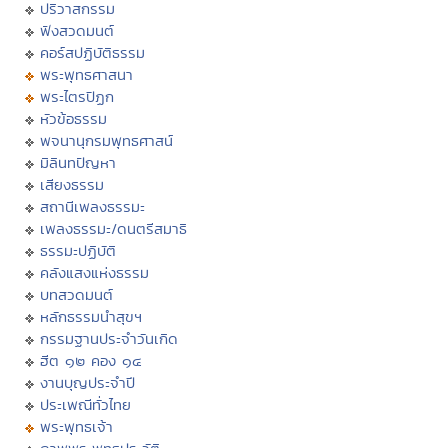
ปริวาสกรรม
ฟังสวดมนต์
คอร์สปฏิบัติธรรม
พระพุทธศาสนา
พระไตรปิฏก
หัวข้อธรรม
พจนานุกรมพุทธศาสน์
มิลินทปัญหา
เสียงธรรม
สถานีเพลงธรรมะ
เพลงธรรมะ/ดนตรีสมาธิ
ธรรมะปฏิบัติ
คลังแสงแห่งธรรม
บทสวดมนต์
หลักธรรมนำสุขฯ
กรรมฐานประจำวันเกิด
ฮีต ๑๒ คอง ๑๔
งานบุญประจำปี
ประเพณีทั่วไทย
พระพุทธเจ้า