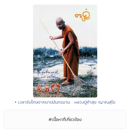
• เวลารับโทษจากบาปมันทรมาน : หลวงปู่คำสุข ญาณสุโข
#เนื้อหาที่เกี่ยวข้อง