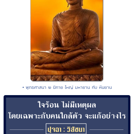
• พุทธศาสนา ๒ นิกาย ใหญ่ มหายาน กับ หีนยาน