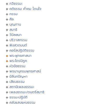
กวีธรรมะ
คติธรรม คำคม โดนใจ
กรรม
ศีล
บุญทาน
สมาธิ
วิปัสสนา
ปริวาสกรรม
ฟังสวดมนต์
คอร์สปฏิบัติธรรม
พระพุทธศาสนา
พระไตรปิฏก
หัวข้อธรรม
พจนานุกรมพุทธศาสน์
มิลินทปัญหา
เสียงธรรม
สถานีเพลงธรรมะ
เพลงธรรมะ/ดนตรีสมาธิ
ธรรมะปฏิบัติ
คลังแสงแห่งธรรม