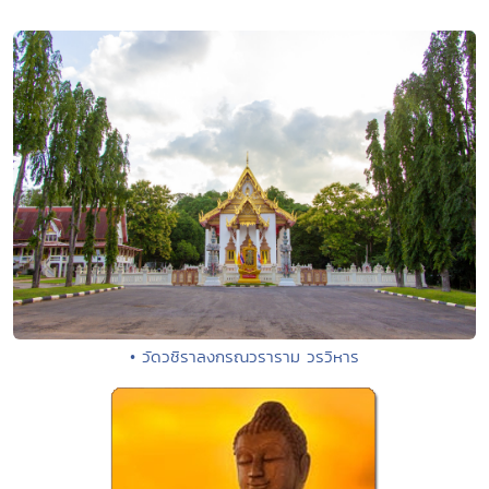
• วัดวชิราลงกรณวราราม วรวิหาร