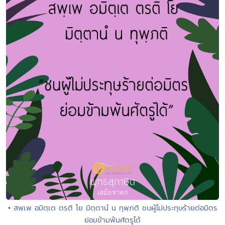
• สพฺเพ อมิตฺเต ตรติ โย มิตฺตานํ น ทุพฺภติ ชนผู้ไม่ประทุษร้ายต่อมิตร
ย่อมข้ามพ้นศัตรูได้