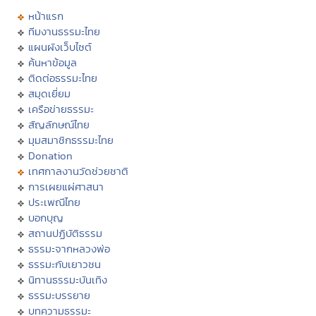
หน้าแรก
ทีมงานธรรมะไทย
แผนผังเว็บไซต์
ค้นหาข้อมูล
ติดต่อธรรมะไทย
สมุดเยี่ยม
เครือข่ายธรรมะ
สัญลักษณ์ไทย
มุมสมาชิกธรรมะไทย
Donation
เทศกาลงานวัดช่วยชาติ
การเผยแผ่ศาสนา
ประเพณีไทย
บอกบุญ
สถานปฏิบัติธรรม
ธรรมะจากหลวงพ่อ
ธรรมะกับเยาวชน
นิทานธรรมะบันเทิง
ธรรมะบรรยาย
บทความธรรมะ