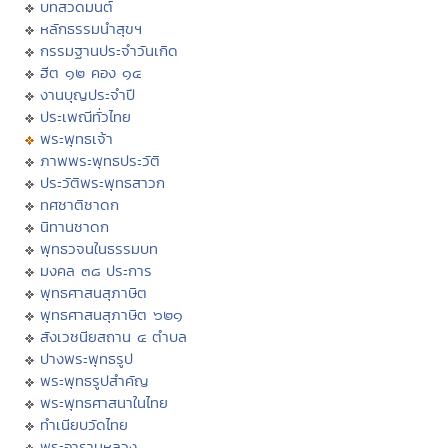
บทสวดมนต์
หลักธรรมนำสุขฯ
กรรมฐานประจำวันเกิด
ฮีต ๑๒ คอง ๑๔
งานบุญประจำปี
ประเพณีทั่วไทย
พระพุทธเจ้า
ภาพพระพุทธประวัติ
ประวัติพระพุทธสาวก
ทศชาติชาดก
นิทานชาดก
พุทธวจนในธรรมบท
มงคล ๓๘ ประการ
พุทธศาสนสุภาษิต
พุทธศาสนสุภาษิต ๖๒๑
สังเวชนียสถาน ๔ ตำบล
ปางพระพุทธรูป
พระพุทธรูปสำคัญ
พระพุทธศาสนาในไทย
ทำเนียบวัดไทย
พระอารามหลวง