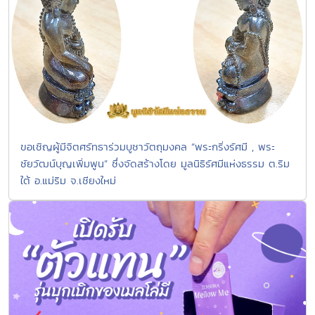
ขอเชิญผู้มีจิตศรัทธาร่วมบูชาวัตถุมงคล “พระกริ่งรัศมี , พระ
ชัยวัฒน์บุญเพิ่มพูน” ซึ่งจัดสร้างโดย มูลนิธิรัศมีแห่งธรรม ต.ริม
ใต้ อ.แม่ริม จ.เชียงใหม่