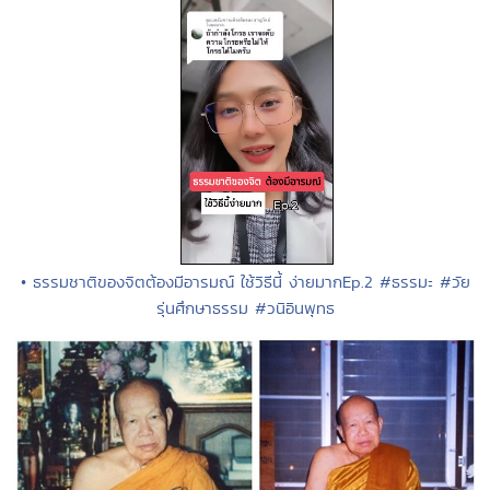
• ธรรมชาติของจิตต้องมีอารมณ์ ใช้วิธีนี้ ง่ายมากEp.2 #ธรรมะ #วัย
รุ่นศึกษาธรรม #วนิอินพุทธ