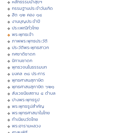
หลักธรรมนำสุขฯ
กรรมฐานประจำวันเกิด
ฮีต ๑๒ คอง ๑๔
งานบุญประจำปี
ประเพณีทั่วไทย
พระพุทธเจ้า
ภาพพระพุทธประวัติ
ประวัติพระพุทธสาวก
ทศชาติชาดก
นิทานชาดก
พุทธวจนในธรรมบท
มงคล ๓๘ ประการ
พุทธศาสนสุภาษิต
พุทธศาสนสุภาษิต ๖๒๑
สังเวชนียสถาน ๔ ตำบล
ปางพระพุทธรูป
พระพุทธรูปสำคัญ
พระพุทธศาสนาในไทย
ทำเนียบวัดไทย
พระอารามหลวง
ศาสนพิธี