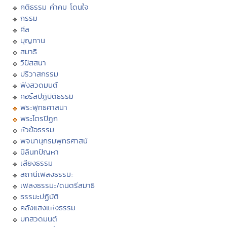
คติธรรม คำคม โดนใจ
กรรม
ศีล
บุญทาน
สมาธิ
วิปัสสนา
ปริวาสกรรม
ฟังสวดมนต์
คอร์สปฏิบัติธรรม
พระพุทธศาสนา
พระไตรปิฏก
หัวข้อธรรม
พจนานุกรมพุทธศาสน์
มิลินทปัญหา
เสียงธรรม
สถานีเพลงธรรมะ
เพลงธรรมะ/ดนตรีสมาธิ
ธรรมะปฏิบัติ
คลังแสงแห่งธรรม
บทสวดมนต์