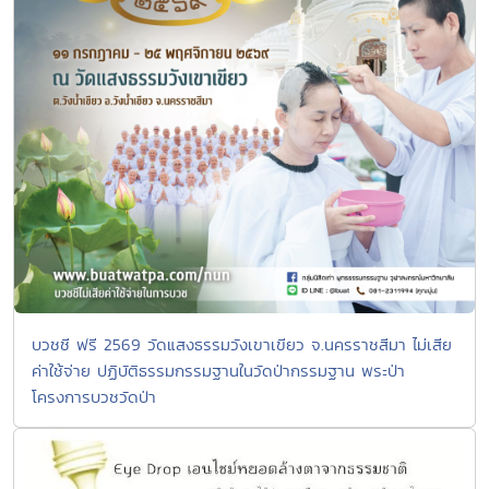
บวชชี ฟรี 2569 วัดแสงธรรมวังเขาเขียว จ.นครราชสีมา ไม่เสีย
ค่าใช้จ่าย ปฏิบัติธรรมกรรมฐานในวัดป่ากรรมฐาน พระป่า
โครงการบวชวัดป่า