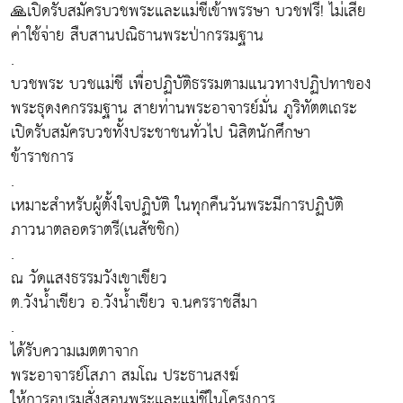
🙏เปิดรับสมัครบวชพระและแม่ชีเข้าพรรษา บวชฟรี! ไม่เสีย
ค่าใช้จ่าย สืบสานปณิธานพระป่ากรรมฐาน
.
บวชพระ บวชแม่ชี เพื่อปฏิบัติธรรมตามแนวทางปฏิปทาของ
พระธุดงคกรรมฐาน สายท่านพระอาจารย์มั่น ภูริทัตตเถระ
เปิดรับสมัครบวชทั้งประชาชนทั่วไป นิสิตนักศึกษา
ข้าราชการ
.
เหมาะสำหรับผู้ตั้งใจปฏิบัติ ในทุกคืนวันพระมีการปฏิบัติ
ภาวนาตลอดราตรี(เนสัชชิก)
.
ณ วัดแสงธรรมวังเขาเขียว
ต.วังน้ำเขียว อ.วังน้ำเขียว จ.นครราชสีมา
.
ได้รับความเมตตาจาก
พระอาจารย์โสภา สมโณ ประธานสงฆ์
ให้การอบรมสั่งสอนพระและแม่ชีในโครงการ