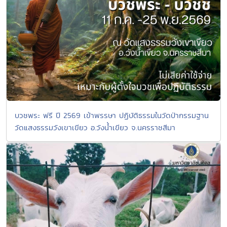
บวชพระ ฟรี ปี 2569 เข้าพรรษา ปฏิบัติธรรมในวัดป่ากรรมฐาน
วัดแสงธรรมวังเขาเขียว อ.วังน้ำเขียว จ.นครราชสีมา