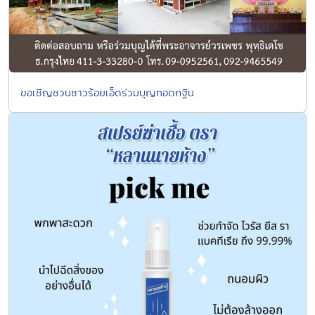
ขอเชิญชวนชาวร้อยเอ็ดร่วมบุญทอดกฐิน