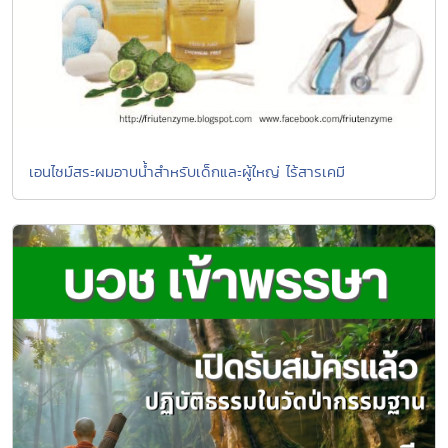
เอนไซม์สระผมอาบน้ำสำหรับเด็กและผู้ใหญ่ ไร้สารเคมี