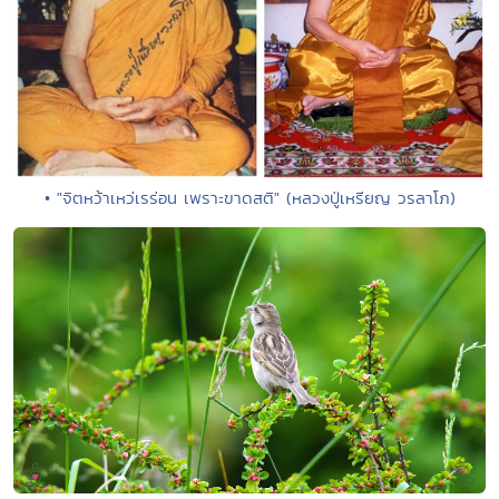
• "จิตหว้าเหว่เรร่อน เพราะขาดสติ" (หลวงปู่เหรียญ วรลาโภ)