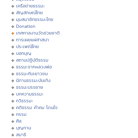
เครือข่ายธรรมะ
สัญลักษณ์ไทย
มุมสมาชิกธรรมะไทย
Donation
เทศกาลงานวัดช่วยชาติ
การเผยแผ่ศาสนา
ประเพณีไทย
บอกบุญ
สถานปฏิบัติธรรม
ธรรมะจากหลวงพ่อ
ธรรมะกับเยาวชน
นิทานธรรมะบันเทิง
ธรรมะบรรยาย
บทความธรรมะ
กวีธรรมะ
คติธรรม คำคม โดนใจ
กรรม
ศีล
บุญทาน
สมาธิ