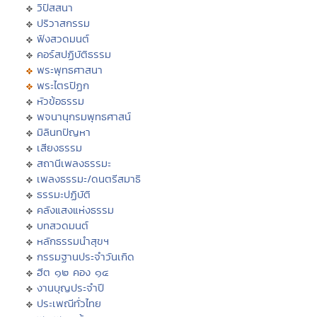
วิปัสสนา
ปริวาสกรรม
ฟังสวดมนต์
คอร์สปฏิบัติธรรม
พระพุทธศาสนา
พระไตรปิฏก
หัวข้อธรรม
พจนานุกรมพุทธศาสน์
มิลินทปัญหา
เสียงธรรม
สถานีเพลงธรรมะ
เพลงธรรมะ/ดนตรีสมาธิ
ธรรมะปฏิบัติ
คลังแสงแห่งธรรม
บทสวดมนต์
หลักธรรมนำสุขฯ
กรรมฐานประจำวันเกิด
ฮีต ๑๒ คอง ๑๔
งานบุญประจำปี
ประเพณีทั่วไทย