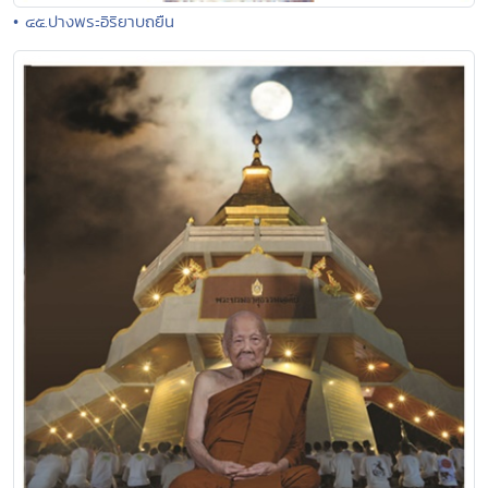
• ๔๕.ปางพระอิริยาบถยืน