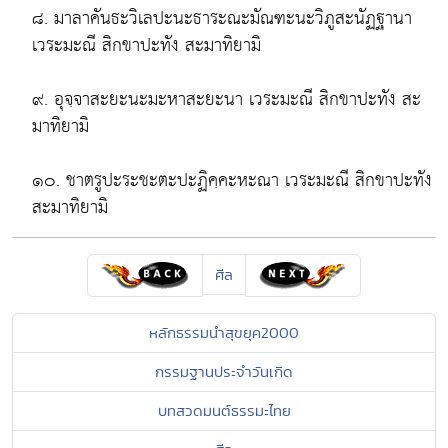
๘. มาลาคันธะวิเลปะนะธาระณะมัณฑะนะวิภูสะนัฏฐานา
เวระมะณี สิกขาปะทัง สะมาทิยามิ
๙. อุจฺจาสะยะนะมะหาสะยะนา เวระมะณี สิกขาปะทัง สะ
มาทิยามิ
๑๐. ชาตรูปะระชะตะปะฏิคฺคะหะณา เวระมะณี สิกขาปะทัง
สะมาทิยามิ
ศีล
หลักธรรมนำสุขยุค2000
กรรมฐานประจำวันเกิด
บทสวดมนต์ธรรมะไทย