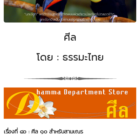
ศีล
โดย : ธรรมะไทย
เรื่องที่ ๔๐ : ศีล ๑๐ สำหรับสามเณร