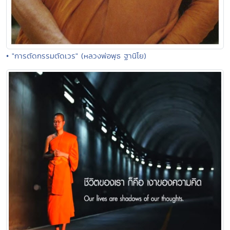
• "การตัดกรรมตัดเวร" (หลวงพ่อพุธ ฐานิโย)