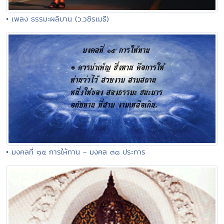
• เพลง ธรรมะผลิบาน (ว.วชิรเมธี)
• มงคลที่ ๑๕ การให้ทาน - มงคล ๓๘ ประการ