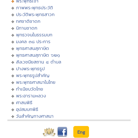
พระพุทธเจ้า
ภาพพระพุทธประวัติ
ประวัติพระพุทธสาวก
ทศชาติชาดก
นิทานชาดก
พุทธวจนในธรรมบท
มงคล ๓๘ ประการ
พุทธศาสนสุภาษิต
พุทธศาสนสุภาษิต ๖๒๑
สังเวชนียสถาน ๔ ตำบล
ปางพระพุทธรูป
พระพุทธรูปสำคัญ
พระพุทธศาสนาในไทย
ทำเนียบวัดไทย
พระอารามหลวง
ศาสนพิธี
อุปสมบทพิธี
วันสำคัญทางศาสนา
Eng