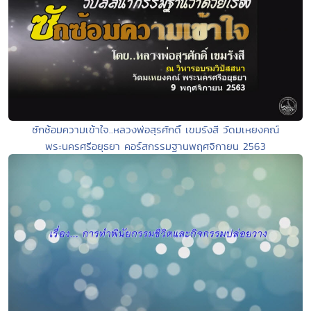
ซักซ้อมความเข้าใจ..หลวงพ่อสุรศักดิ์ เขมรังสี วัดมเหยงคณ์
พระนครศรีอยุธยา คอร์สกรรมฐานพฤศจิกายน 2563