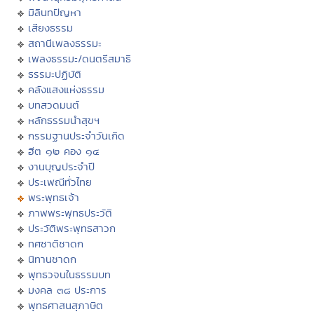
มิลินทปัญหา
เสียงธรรม
สถานีเพลงธรรมะ
เพลงธรรมะ/ดนตรีสมาธิ
ธรรมะปฏิบัติ
คลังแสงแห่งธรรม
บทสวดมนต์
หลักธรรมนำสุขฯ
กรรมฐานประจำวันเกิด
ฮีต ๑๒ คอง ๑๔
งานบุญประจำปี
ประเพณีทั่วไทย
พระพุทธเจ้า
ภาพพระพุทธประวัติ
ประวัติพระพุทธสาวก
ทศชาติชาดก
นิทานชาดก
พุทธวจนในธรรมบท
มงคล ๓๘ ประการ
พุทธศาสนสุภาษิต