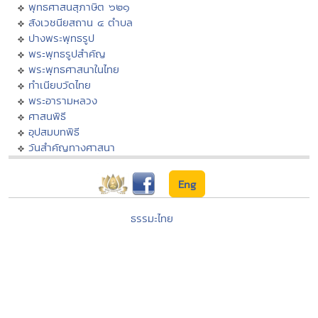
พุทธศาสนสุภาษิต ๖๒๑
สังเวชนียสถาน ๔ ตำบล
ปางพระพุทธรูป
พระพุทธรูปสำคัญ
พระพุทธศาสนาในไทย
ทำเนียบวัดไทย
พระอารามหลวง
ศาสนพิธี
อุปสมบทพิธี
วันสำคัญทางศาสนา
Eng
ธรรมะไทย