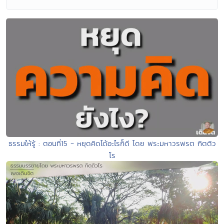
ธรรมให้รู้ : ตอนที่15 - หยุดคิดได้อะไรก็ดี โดย พระมหาวรพรต กิตติว
โร