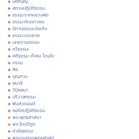
บอกบุญ
สถานปฏิบัติธรรม
ธรรมะจากหลวงพ่อ
ธรรมะกับเยาวชน
นิทานธรรมะบันเทิง
ธรรมะบรรยาย
บทความธรรมะ
กวีธรรมะ
คติธรรม คำคม โดนใจ
กรรม
ศีล
บุญทาน
สมาธิ
วิปัสสนา
ปริวาสกรรม
ฟังสวดมนต์
คอร์สปฏิบัติธรรม
พระพุทธศาสนา
พระไตรปิฏก
หัวข้อธรรม
พจนานุกรมพุทธศาสน์