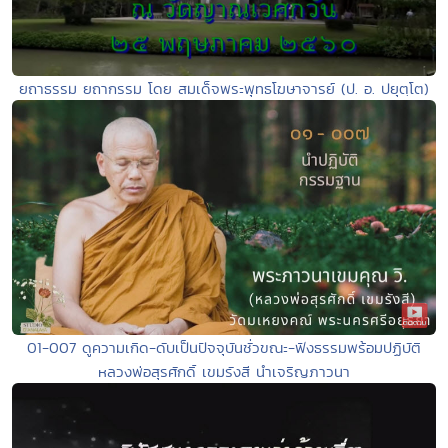
ยถาธรรม ยถากรรม โดย สมเด็จพระพุทธโฆษาจารย์ (ป. อ. ปยุตฺโต)
01-007 ดูความเกิด-ดับเป็นปัจจุบันชั่วขณะ-ฟังธรรมพร้อมปฏิบัติ
หลวงพ่อสุรศักดิ์ เขมรังสี นำเจริญภาวนา