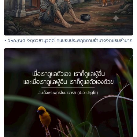
• วิหญฺญติ จิตฺตวสานุวตฺตี คนชอบประพฤติตามอำนาจจิตย่อมลำบาก