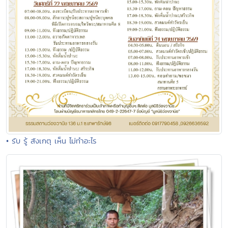
• รับ รู้ สังเกตุ เห็น ไม่ทำอะไร