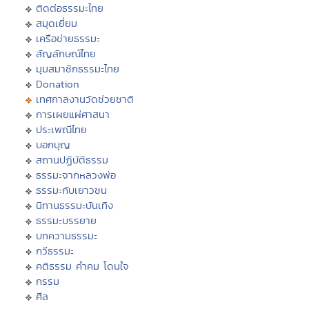
ติดต่อธรรมะไทย
สมุดเยี่ยม
เครือข่ายธรรมะ
สัญลักษณ์ไทย
มุมสมาชิกธรรมะไทย
Donation
เทศกาลงานวัดช่วยชาติ
การเผยแผ่ศาสนา
ประเพณีไทย
บอกบุญ
สถานปฏิบัติธรรม
ธรรมะจากหลวงพ่อ
ธรรมะกับเยาวชน
นิทานธรรมะบันเทิง
ธรรมะบรรยาย
บทความธรรมะ
กวีธรรมะ
คติธรรม คำคม โดนใจ
กรรม
ศีล