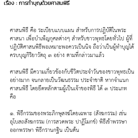
เรื่อง : การทำบุญด้วยศาสนพิธี
ศาสนพิธี
คือ ระเบียบแบบแผน สำหรับการปฎิบัติในพระ
ศาสนา เพื่อบำเพ็ญกุศลต่างๆ สำหรับชาวพุทธโดยทั่วไป ผู้ที่
ปฎิบัติศาสนพิธีพอเหมาะพอควรเป็นนิจ ถือว่าเป็นผู้ทำบุญได้
ครบบุญกิริยาวัตถุ ๓ อย่าง ตามที่กล่าวมาแล้ว
ศาสนพิธี มีความเกี่ยวข้องกับชีวิตประจำวันของชาวพุทธเป็น
อย่างมาก จนกลายเป็นวัฒนธรรม ประจำชาติ หากจำแนก
ศาสนพิธี โดยยึดหลักตามผู้เป็นเจ้าของพิธี ได้ ๓ ประเภท
คือ
๑. พิธีกรรมของพระภิกษุสงฆ์โดยเฉพาะ (สังฆกรรม) เช่น
อุโบสถสังฆกรรม (การสวดพระ ปาฏิโมกข์) พิธีเข้าพรรษา
ออกพรรษา พิธีกรานกฐิน เป็นต้น