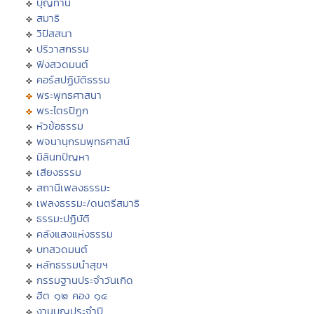
บุญทาน
สมาธิ
วิปัสสนา
ปริวาสกรรม
ฟังสวดมนต์
คอร์สปฏิบัติธรรม
พระพุทธศาสนา
พระไตรปิฏก
หัวข้อธรรม
พจนานุกรมพุทธศาสน์
มิลินทปัญหา
เสียงธรรม
สถานีเพลงธรรมะ
เพลงธรรมะ/ดนตรีสมาธิ
ธรรมะปฏิบัติ
คลังแสงแห่งธรรม
บทสวดมนต์
หลักธรรมนำสุขฯ
กรรมฐานประจำวันเกิด
ฮีต ๑๒ คอง ๑๔
งานบุญประจำปี