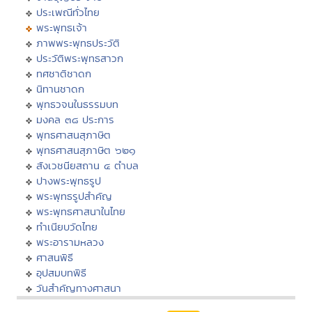
ประเพณีทั่วไทย
พระพุทธเจ้า
ภาพพระพุทธประวัติ
ประวัติพระพุทธสาวก
ทศชาติชาดก
นิทานชาดก
พุทธวจนในธรรมบท
มงคล ๓๘ ประการ
พุทธศาสนสุภาษิต
พุทธศาสนสุภาษิต ๖๒๑
สังเวชนียสถาน ๔ ตำบล
ปางพระพุทธรูป
พระพุทธรูปสำคัญ
พระพุทธศาสนาในไทย
ทำเนียบวัดไทย
พระอารามหลวง
ศาสนพิธี
อุปสมบทพิธี
วันสำคัญทางศาสนา