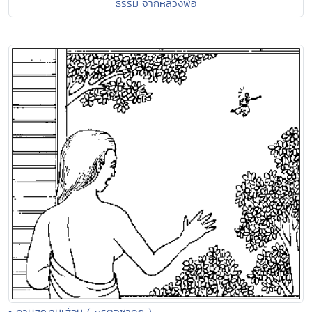
ธรรมะจากหลวงพ่อ
• ดาบสฌานเสื่อม ( หริตจชาดก )