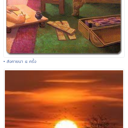
• สังคายนา ๕ ครั้ง