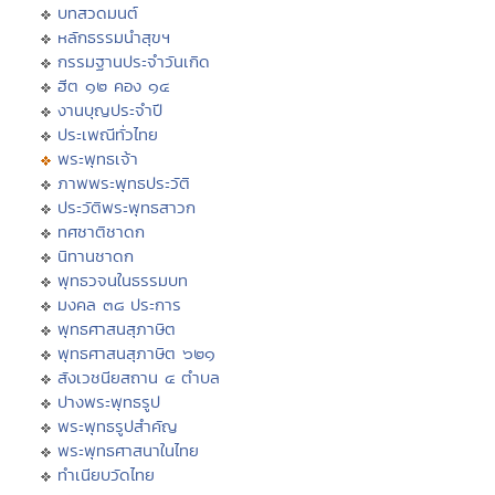
บทสวดมนต์
หลักธรรมนำสุขฯ
กรรมฐานประจำวันเกิด
ฮีต ๑๒ คอง ๑๔
งานบุญประจำปี
ประเพณีทั่วไทย
พระพุทธเจ้า
ภาพพระพุทธประวัติ
ประวัติพระพุทธสาวก
ทศชาติชาดก
นิทานชาดก
พุทธวจนในธรรมบท
มงคล ๓๘ ประการ
พุทธศาสนสุภาษิต
พุทธศาสนสุภาษิต ๖๒๑
สังเวชนียสถาน ๔ ตำบล
ปางพระพุทธรูป
พระพุทธรูปสำคัญ
พระพุทธศาสนาในไทย
ทำเนียบวัดไทย