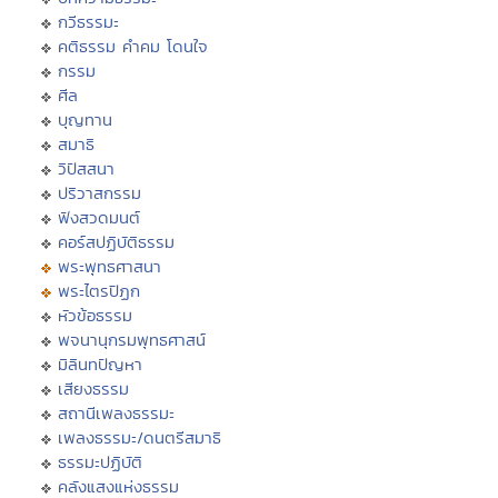
กวีธรรมะ
คติธรรม คำคม โดนใจ
กรรม
ศีล
บุญทาน
สมาธิ
วิปัสสนา
ปริวาสกรรม
ฟังสวดมนต์
คอร์สปฏิบัติธรรม
พระพุทธศาสนา
พระไตรปิฏก
หัวข้อธรรม
พจนานุกรมพุทธศาสน์
มิลินทปัญหา
เสียงธรรม
สถานีเพลงธรรมะ
เพลงธรรมะ/ดนตรีสมาธิ
ธรรมะปฏิบัติ
คลังแสงแห่งธรรม