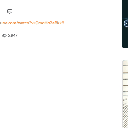
utube.com/watch?v=QmdHd2aBkk8
5,947