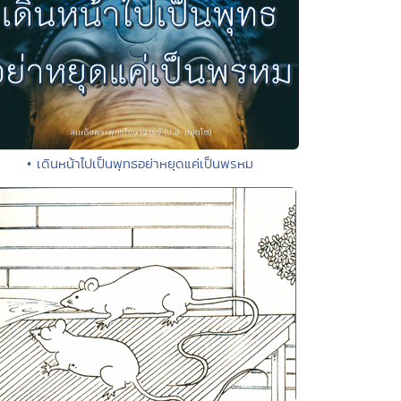
• เดินหน้าไปเป็นพุทธอย่าหยุดแค่เป็นพรหม