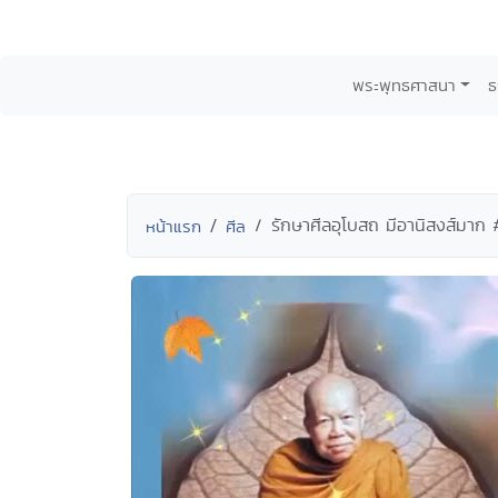
พระพุทธศาสนา
ธ
รักษาศีลอุโบสถ มีอานิสงส์มาก 
หน้าแรก
ศีล