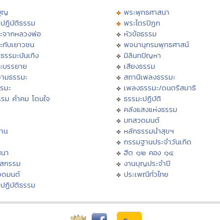
บุญ
พระพุทธศาสนา
ปฏิบัติธรรม
พระไตรปิฏก
ะจากหลวงพ่อ
หัวข้อธรรม
ะกับเยาวชน
พจนานุกรมพุทธศาสน์
ธรรมะบันเทิง
มิลินทปัญหา
ะบรรยาย
เสียงธรรม
ามธรรมะ
สถานีเพลงธรรมะ
รรมะ
เพลงธรรมะ/ดนตรีสมาธิ
รรม คำคม โดนใจ
ธรรมะปฏิบัติ
ม
คลังแสงแห่งธรรม
บทสวดมนต์
าน
หลักธรรมนำสุขฯ
กรรมฐานประจำวันเกิด
สนา
ฮีต ๑๒ คอง ๑๔
าสกรรม
งานบุญประจำปี
วดมนต์
ประเพณีทั่วไทย
ปฏิบัติธรรม