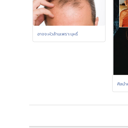
อาจจะหัวล้านเพราะบุหรี่
ศีลนำ