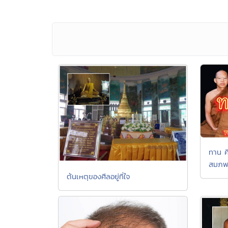
ทาน ศ
สมภพ
ต้นเหตุของศีลอยู่ที่ใจ