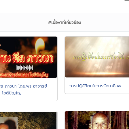
#เนื้อหาที่เกี่ยวข้อง
การปฏิบัติตนในการรักษาศีล๘
ีล ภาวนา โดย:พระอาจารย์
 โชติปัญโญ