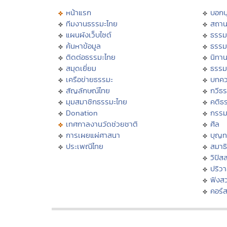
หน้าแรก
บอก
ทีมงานธรรมะไทย
สถาน
แผนผังเว็บไซต์
ธรรม
ค้นหาข้อมูล
ธรรม
ติดต่อธรรมะไทย
นิทาน
สมุดเยี่ยม
ธรรม
เครือข่ายธรรมะ
บทคว
สัญลักษณ์ไทย
กวีธ
มุมสมาชิกธรรมะไทย
คติธ
Donation
กรร
เทศกาลงานวัดช่วยชาติ
ศีล
การเผยแผ่ศาสนา
บุญท
ประเพณีไทย
สมาธิ
วิปัส
ปริว
ฟังส
คอร์ส