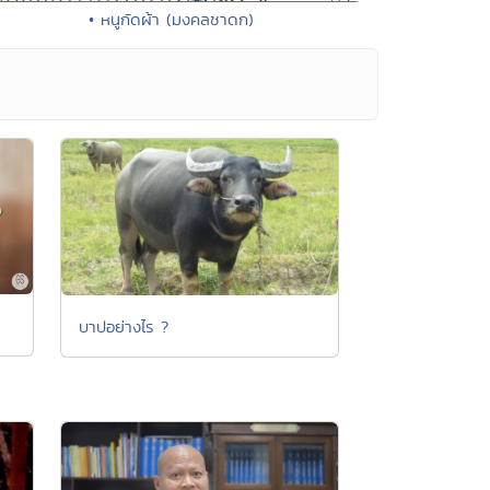
• หนูกัดผ้า (มงคลชาดก)
บาปอย่างไร ?