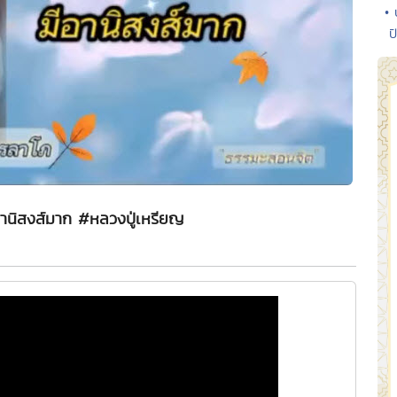
• 
ป
อานิสงส์มาก #หลวงปู่เหรียญ