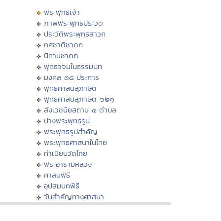
พระพุทธเจ้า
ภาพพระพุทธประวัติ
ประวัติพระพุทธสาวก
ทศชาติชาดก
นิทานชาดก
พุทธวจนในธรรมบท
มงคล ๓๘ ประการ
พุทธศาสนสุภาษิต
พุทธศาสนสุภาษิต ๖๒๑
สังเวชนียสถาน ๔ ตำบล
ปางพระพุทธรูป
พระพุทธรูปสำคัญ
พระพุทธศาสนาในไทย
ทำเนียบวัดไทย
พระอารามหลวง
ศาสนพิธี
อุปสมบทพิธี
วันสำคัญทางศาสนา