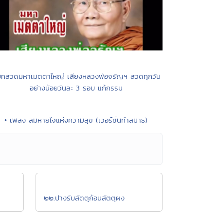
บทสวดมหาเมตตาใหญ่ เสียงหลวงพ่อจรัญฯ สวดทุกวัน
อย่างน้อยวันละ 3 รอบ แก้กรรม
• เพลง ลมหายใจแห่งความสุข (เวอร์ชั่นทำสมาธิ)
๒๒.ปางรับสัตตุก้อนสัตตุผง