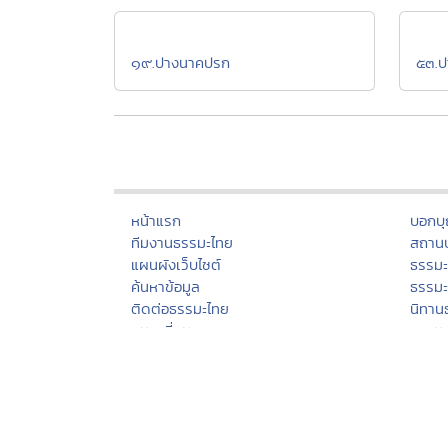
๑๙.ปางนาคปรก
๕๓.ป
หน้าแรก
บอกบ
ทีมงานธรรมะไทย
สถานป
แผนผังเว็บไซต์
ธรรม
ค้นหาข้อมูล
ธรรมะ
ติดต่อธรรมะไทย
นิทาน
สมุดเยี่ยม
ธรรม
เครือข่ายธรรมะ
บทคว
สัญลักษณ์ไทย
กวีธร
มุมสมาชิกธรรมะไทย
คติธร
Donation
กรรม
เทศกาลงานวัดช่วยชาติ
ศีล