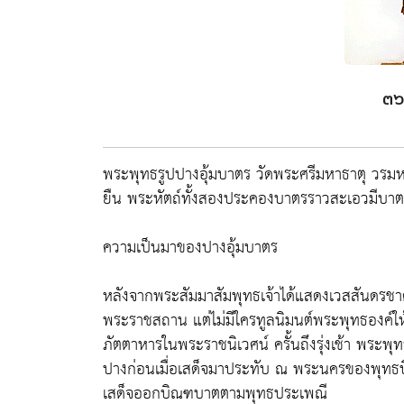
๓๖
พระพุทธรูปปางอุ้มบาตร วัดพระศรีมหาธาตุ วรม
ยืน พระหัตถ์ทั้งสองประคองบาตรราวสะเอวมีบาตรว
ความเป็นมาของปางอุ้มบาตร
หลังจากพระสัมมาสัมพุทธเจ้าได้แสดงเวสสันดรชา
พระราชสถาน แต่ไม่มีใครทูลนิมนต์พระพุทธองค์ให้
ภัตตาหารในพระราชนิเวศน์ ครั้นถึงรุ่งเช้า พระ
ปางก่อนเมื่อเสด็จมาประทับ ณ พระนครของพุทธบ
เสด็จออกบิณฑบาตตามพุทธประเพณี