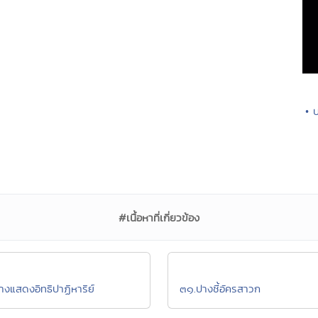
• 
#เนื้อหาที่เกี่ยวข้อง
างแสดงอิทธิปาฏิหาริย์
๓๑.ปางชี้อัครสาวก