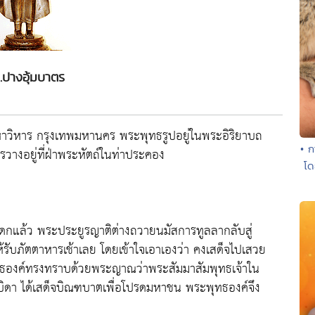
.ปางอุ้มบาตร
หาวิหาร กรุงเทพมหานคร พระพุทธรูปอยู่ในพระอิริยาบถ
• ก
างอยู่ที่ฝ่าพระหัตถ์ในท่าประคอง
โด
ดกแล้ว พระประยูรญาติต่างถวายนมัสการทูลลากลับสู่
รับภัตตาหารเช้าเลย โดยเข้าใจเอาเองว่า คงเสด็จไปเสวย
พุทธองค์ทรงทราบด้วยพระญาณว่าพระสัมมาสัมพุทธเจ้าใน
ิดา ได้เสด็จบิณฑบาตเพื่อโปรดมหาชน พระพุทธองค์จึง