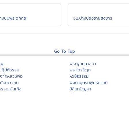
างขับพระวักกลิ
๖๘.ปางปลงอายุสังขาร
Go To Top
ุญ
พระพุทธศาสนา
ฏิบัติธรรม
พระไตรปิฏก
ะจากหลวงพ่อ
หัวข้อธรรม
กับเยาวชน
พจนานุกรมพุทธศาสน์
ธรรมะบันเทิง
มิลินทปัญหา
ะบรรยาย
เสียงธรรม
ามธรรมะ
สถานีเพลงธรรมะ
รมะ
เพลงธรรมะ/ดนตรีสมาธิ
รม คำคม โดนใจ
ธรรมะปฏิบัติ
คลังแสงแห่งธรรม
บทสวดมนต์