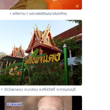
• อภัยทาน | หลวงพ่อปัญญานันทภิกขุ
• วัดวังผาแดง ต.นาสวน อ.ศรีสวัสดิ์ จ.กาญจนบุรี