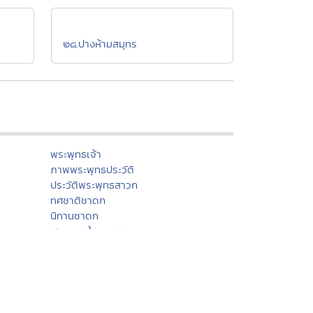
๒๘.ปางห้ามสมุทร
พระพุทธเจ้า
ภาพพระพุทธประวัติ
ประวัติพระพุทธสาวก
ทศชาติชาดก
นิทานชาดก
พุทธวจนในธรรมบท
มงคล ๓๘ ประการ
พุทธศาสนสุภาษิต
พุทธศาสนสุภาษิต ๖๒๑
สังเวชนียสถาน ๔ ตำบล
ปางพระพุทธรูป