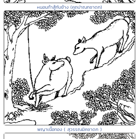
หนอนท้าสู้กับช้าง (คูถปาณกชาดก)
พญาเนื้อทอง ( สุวรรณมิคชาดก )