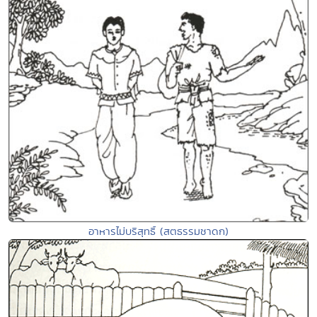
อาหารไม่บริสุทธิ์ (สตธรรมชาดก)