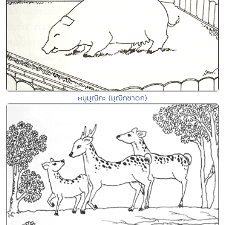
หมูมุณิกะ (มุณิกชาดก)