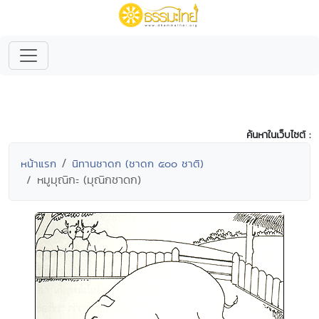
ค้นหาในเว็บไซต์ :
หน้าแรก
นิทานชาดก (ชาดก ๕๐๐ ชาติ)
หมูมุณิกะ (มุณิกชาดก)