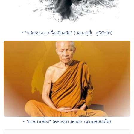
• "หลักธรรม เครื่องป้องกัน" (หลวงปู่มั่น ภูริทัตโต)
• "ศาสนาเสื่อม" (หลวงตามหาบัว ญาณสัมปันโน)