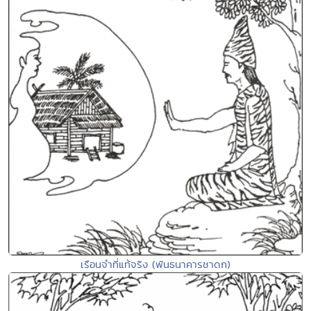
เรือนจำที่แท้จริง (พันธนาคารชาดก)