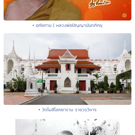
• อภัยทาน | หลวงพ่อปัญญานันทภิกขุ
• วัดโมลีโลกยาราม ราชวรวิหาร