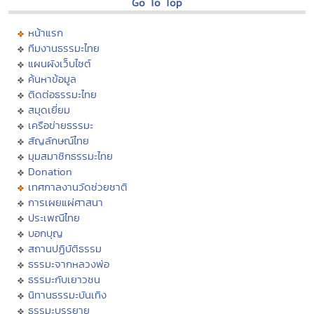
Go To Top
หน้าแรก
ทีมงานธรรมะไทย
แผนผังเว็บไซต์
ค้นหาข้อมูล
ติดต่อธรรมะไทย
สมุดเยี่ยม
เครือข่ายธรรมะ
สัญลักษณ์ไทย
มุมสมาชิกธรรมะไทย
Donation
เทศกาลงานวัดช่วยชาติ
การเผยแผ่ศาสนา
ประเพณีไทย
บอกบุญ
สถานปฏิบัติธรรม
ธรรมะจากหลวงพ่อ
ธรรมะกับเยาวชน
นิทานธรรมะบันเทิง
ธรรมะบรรยาย