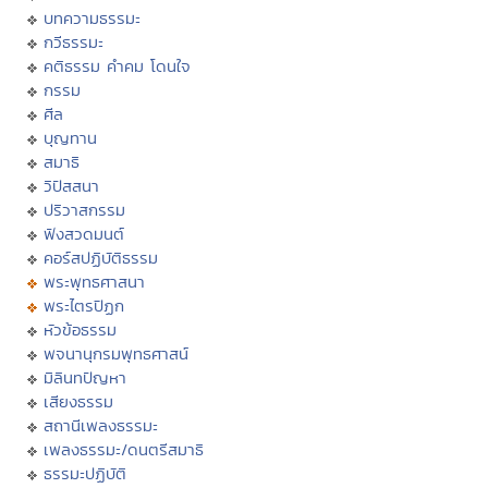
บทความธรรมะ
กวีธรรมะ
คติธรรม คำคม โดนใจ
กรรม
ศีล
บุญทาน
สมาธิ
วิปัสสนา
ปริวาสกรรม
ฟังสวดมนต์
คอร์สปฏิบัติธรรม
พระพุทธศาสนา
พระไตรปิฏก
หัวข้อธรรม
พจนานุกรมพุทธศาสน์
มิลินทปัญหา
เสียงธรรม
สถานีเพลงธรรมะ
เพลงธรรมะ/ดนตรีสมาธิ
ธรรมะปฏิบัติ