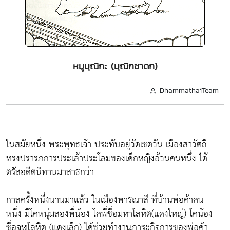
หมูมุณิกะ (มุณิกชาดก)
DhammathaiTeam
ในสมัยหนึ่ง พระพุทธเจ้า ประทับอยู่วัดเชตวัน เมืองสาวัตถี
ทรงปรารภการประเล้าประโลมของเด็กหญิงอ้วนคนหนึ่ง ได้
ตรัสอดีตนิทานมาสาธกว่า...
กาลครั้งหนึ่งนานมาแล้ว ในเมืองพารณาสี ที่บ้านพ่อค้าคน
หนึ่ง มีโคหนุ่มสองพี่น้อง โคพี่ชื่อมหาโลหิต(แดงใหญ่) โคน้อง
ชื่อจูฬโลหิต (แดงเล็ก) ได้ช่วยทำงานภาระกิจการของพ่อค้า