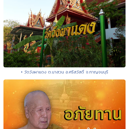
• วัดวังผาแดง ต.นาสวน อ.ศรีสวัสดิ์ จ.กาญจนบุรี