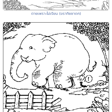
ตายเพราะไม่เรียน (ขราทิยชาดก)