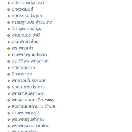
คลังแสงแห่งธรรม
บทสวดมนต์
หลักธรรมนำสุขฯ
กรรมฐานประจำวันเกิด
ฮีต ๑๒ คอง ๑๔
งานบุญประจำปี
ประเพณีทั่วไทย
พระพุทธเจ้า
ภาพพระพุทธประวัติ
ประวัติพระพุทธสาวก
ทศชาติชาดก
นิทานชาดก
พุทธวจนในธรรมบท
มงคล ๓๘ ประการ
พุทธศาสนสุภาษิต
พุทธศาสนสุภาษิต ๖๒๑
สังเวชนียสถาน ๔ ตำบล
ปางพระพุทธรูป
พระพุทธรูปสำคัญ
พระพุทธศาสนาในไทย