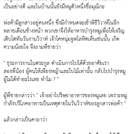
เป็นอย่างดี และในบ้านนั้นยังมีหมูตัวหนึ่งชื่อมุณิกะ
พ่อค้ามีลูกสาวอยู่คนหนึ่ง ซึ่งมีกำหนดจะเข้าพิธีวิวาห์ในอีก
หลายเดือนข้างหน้า พวกเขาจึงให้อาหารบำรุงหมูเพื่อให้เจริญ
เติบโตทันวันงานวิวาห์ เจ้าโคหนุ่มจูฬโลหิตเห็นเช่นนั้น เกิด
ความน้อยใจ จึงถามพี่ชายว่า
" ธุระการงานในตระกูล ดำเนินการไปได้ด้วยอาศัยเรา
สองพี่น้อง ผู้คนให้เพียงหญ้าและใบไม้เท่านั้น กลับไปบำรุงหมู
ผู้ไม่ได้ทำอะไรเลย ทำไม ? "
ผู้พี่ชายกล่าวว่า " เจ้าอย่าไปริษยาอาหารของหมูเลย เพราะหมู
กำลังบริโภคอาหารเป็นเหตุตายในวันวิวาห์ของลูกสาวพ่อค้า "
แล้วกล่าวเป็นคาถาว่า