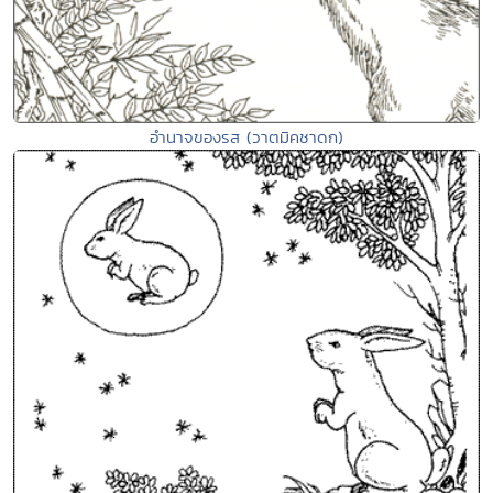
อำนาจของรส (วาตมิคชาดก)