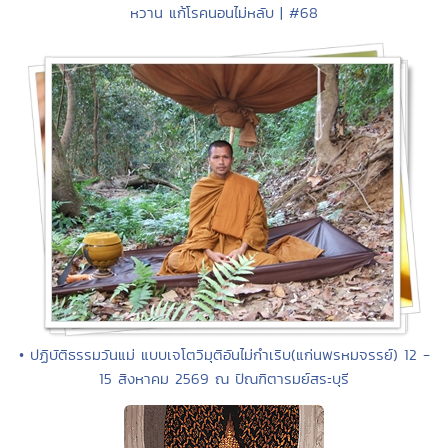
หวาน แก้โรคนอนไม่หลับ | #68
• ปฏิบัติธรรมวันแม่ แบบเจโตวิมุติอันไม่กำเริบ(แก่นพรหมจรรย์) 12 -
15 สิงหาคม 2569 ณ ปัณฑิตารมย์สระบุรี