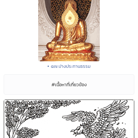
• ๕๗.ปางประทานธรรม
#เนื้อหาที่เกี่ยวข้อง