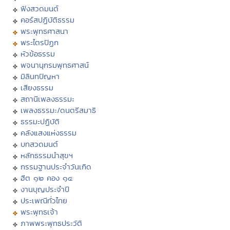
ฟังสวดมนต์
คอร์สปฏิบัติธรรม
พระพุทธศาสนา
พระไตรปิฏก
หัวข้อธรรม
พจนานุกรมพุทธศาสน์
มิลินทปัญหา
เสียงธรรม
สถานีเพลงธรรมะ
เพลงธรรมะ/ดนตรีสมาธิ
ธรรมะปฏิบัติ
คลังแสงแห่งธรรม
บทสวดมนต์
หลักธรรมนำสุขฯ
กรรมฐานประจำวันเกิด
ฮีต ๑๒ คอง ๑๔
งานบุญประจำปี
ประเพณีทั่วไทย
พระพุทธเจ้า
ภาพพระพุทธประวัติ