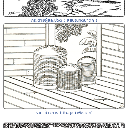
กระต่ายผู้สละชีวิต ( สสปัณฑิตชาดก )
ราคาข้าวสาร (ตัณฑุลนาฬิชาดก)