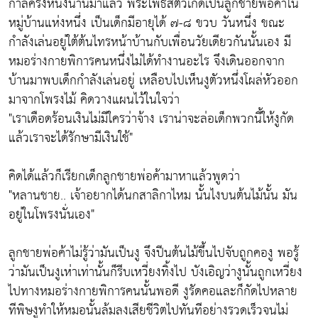
กาลครั้งหนึ่งนานมาแล้ว พระโพธิ์สัตว์เกิดเป็นลูกชายพ่อค้าใน
หมู่บ้านแห่งหนึ่ง เป็นเด็กมีอายุได้ ๗-๘ ขวบ วันหนึ่ง ขณะ
กำลังเล่นอยู่ใต้ต้นไทรหน้าบ้านกับเพื่อนวัยเดียวกันนั้นเอง มี
หมอร่างกายพิการคนหนึ่งไม่ได้ทำงานอะไร จึงเดินออกจาก
บ้านมาพบเด็กกำลังเล่นอยู่ เหลือบไปเห็นงูตัวหนึ่งโผล่หัวออก
มาจากโพรงไม้ คิดวางแผนไว้ในใจว่า
"เราเดือดร้อนเงินไม่มีใครว่าจ้าง เราน่าจะล่อเด็กพวกนี้ให้งูกัด
แล้วเราจะได้รักษามีเงินใช้"
คิดได้แล้วก็เรียกเด็กลูกชายพ่อค้ามาหาแล้วพูดว่า
"หลานชาย.. เจ้าอยากได้นกสาลิกาไหม นั้นไงบนต้นไม้นั้น มัน
อยู่ในโพรงนั่นเอง"
ลูกชายพ่อค้าไม่รู้ว่ามันเป็นงู จึงปีนต้นไม้ขึ้นไปจับถูกคองู พอรู้
ว่ามันเป็นงูเห่าเท่านั้นก็รีบเหวี่ยงทิ้งไป บังเอิญว่างูนั้นถูกเหวี่ยง
ไปทางหมอร่างกายพิการคนนั้นพอดี งูรัดคอและก็กัดไปหลาย
ทีพิษงูทำให้หมอนั้นล้มลงเสียชีวิตไปทันทีอย่างรวดเร็วจนไม่