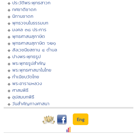
ประวัติพระพุทธสาวก
ทศชาติชาดก
นิทานชาดก
พุทธวจนในธรรมบท
มงคล ๓๘ ประการ
พุทธศาสนสุภาษิต
พุทธศาสนสุภาษิต ๖๒๑
สังเวชนียสถาน ๔ ตำบล
ปางพระพุทธรูป
พระพุทธรูปสำคัญ
พระพุทธศาสนาในไทย
ทำเนียบวัดไทย
พระอารามหลวง
ศาสนพิธี
อุปสมบทพิธี
วันสำคัญทางศาสนา
Eng