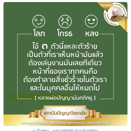
• คำสอน : หลวงพ่อปัญญานันทภิกขุ