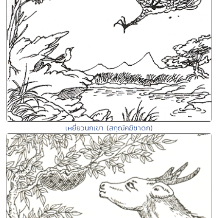
เหยี่ยวนกเขา (สกุณัคฆิชาดก)