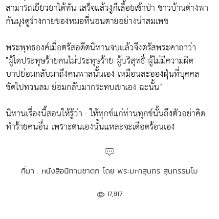
สามารถเยียวยาได้ทัน เสร็จแล้วงูก็เลื้อยเข้าป่า ชาวบ้านต่างพา
กันมุงดูร่างกายของหมอที่นอนตายอย่างน่าสมเพช
พระพุทธองค์เมื่อตรัสอดีตนิทานจบแล้วจึงตรัสพระคาถาว่า
"ผู้ใดประทุษร้ายคนไม่ประทุษร้าย ผู้บริสุทธิ์ ผู้ไม่มีความผิด
บาปย่อมกลับมาถึงคนพาลนั้นเอง เหมือนละอองฝุ่นที่บุคคล
ชัดไปทวนลม ย่อมกลับมากระทบเขาเอง ฉะนั้น"
นิทานเรื่องนี้สอนให้รู้ว่า : ให้ทุกข์แก่ท่านทุกข์นั้นถึงตัวอย่าคิด
ทำร้ายคนอื่น เพราะตนเองนั้นแหละจะเดือดร้อนเอง
ที่มา : หนังสือนิทานชาดก โดย พระมหาสุนทร สุนฺทรธฺมโม
17,817