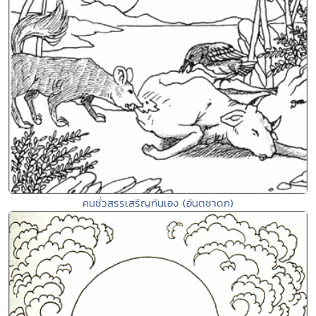
คนชั่วสรรเสริญกันเอง (อันตชาดก)