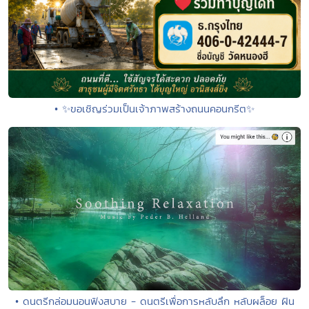
• ✨ขอเชิญร่วมเป็นเจ้าภาพสร้างถนนคอนกรีต✨
• ดนตรีกล่อมนอนฟังสบาย - ดนตรีเพื่อการหลับลึก หลับผล็อย ฝัน