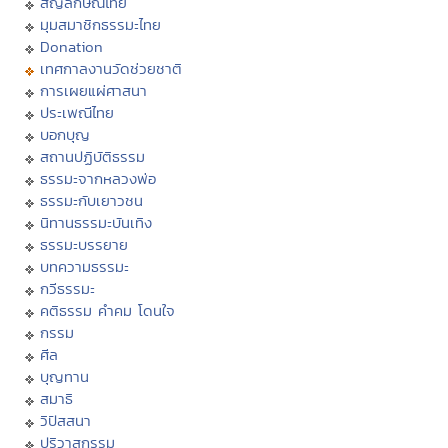
สัญลักษณ์ไทย
มุมสมาชิกธรรมะไทย
Donation
เทศกาลงานวัดช่วยชาติ
การเผยแผ่ศาสนา
ประเพณีไทย
บอกบุญ
สถานปฏิบัติธรรม
ธรรมะจากหลวงพ่อ
ธรรมะกับเยาวชน
นิทานธรรมะบันเทิง
ธรรมะบรรยาย
บทความธรรมะ
กวีธรรมะ
คติธรรม คำคม โดนใจ
กรรม
ศีล
บุญทาน
สมาธิ
วิปัสสนา
ปริวาสกรรม