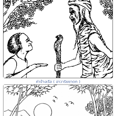
ค่าจ้างเรือ ( อาวาริยชาดก )