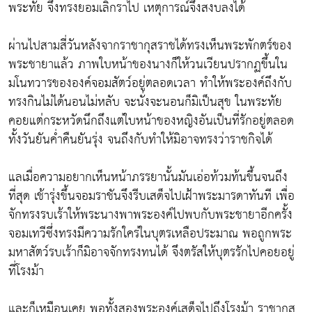
พระทัย จึงทรงยอมเลิกราไป เหตุการณ์จึงสงบลงได้
ผ่านไปสามสี่วันหลังจากราชากุสราชได้ทรงเห็นพระพักตร์ของ
พระชายาแล้ว ภาพใบหน้าของนางก็ให้วนเวียนปรากฏขึ้นใน
มโนทวารขององค์จอมสัตว์อยู่ตลอดเวลา ทำให้พระองค์ถึงกับ
ทรงกินไม่ได้นอนไม่หลับ จะนั่งจะนอนก็มิเป็นสุข ในพระทัย
คอยแต่กระหวัดนึกถึงแต่ใบหน้าของหญิงอันเป็นที่รักอยู่ตลอด
ทั้งวันยันค่ำคืนยันรุ่ง จนถึงกับทำให้มิอาจทรงว่าราชกิจได้
แลเมื่อความอยากเห็นหน้าภรรยานั้นมันเอ่อท้วมท้นขึ้นจนถึง
ที่สุด เช้ารุ่งขึ้นจอมราชันจึงรีบเสด็จไปเฝ้าพระมารดาทันที เพื่อ
จักทรงรบเร้าให้พระนางพาพระองค์ไปพบกับพระชายาอีกครั้ง
จอมเทวีซึ่งทรงมีความรักใคร่ในบุตรเหลือประมาณ พอถูกพระ
มหาสัตว์รบเร้าก็มิอาจจักทรงทนได้ จึงตรัสให้บุตรรักไปคอยอยู่
ที่โรงม้า
และก็เหมือนเคย พอทั้งสองพระองค์เสด็จไปถึงโรงม้า ราชากุส