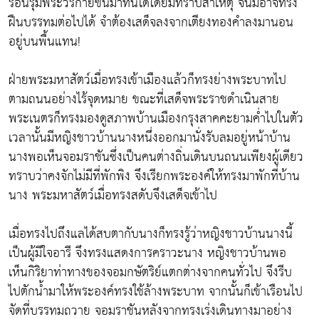
ร้อนรุ่มพระวรกายขึ้นมาทันใดโดยมิทราบสาเหตุ จนมิอาจทรง
ฝืนบรรทมต่อไปได้ จำต้องเสด็จลงจากเตียงทองคำลงมานอน
อยู่บนพื้นแทน!
ฝ่ายพระมหาสัตว์เมื่อทรงเข้าเมืองแล้วก็ทรงย่างพระบาทไป
ตามถนนอย่างไร้จุดหมาย ขณะที่เสด็จพระราชดำเนินสาย
พระเนตรก็ทรงมองดูสภาพบ้านเมืองกรุงสาคคะยามค่ำไปในตัว
เวลานั้นมีหญิงชาวบ้านนางหนึ่งออกมานั่งรับลมอยู่หน้าบ้าน
นางพอเห็นจอมราชันซึ่งเป็นคนต่างถิ่นเดินบนถนนเพียงผู้เดียว
ทราบว่าคงจักไม่มีที่พักพิง จึงเรียกพระองค์ให้ทรงมาพักที่บ้าน
นาง พระมหาสัตว์เมื่อทรงสดับจึงเสด็จเข้าไป
เมื่อทรงไปถึงแลได้สบตากับนางก็ทรงรู้ว่าหญิงชาวบ้านนางนี้
เป็นผู้มีใจอารี จึงทรงแสดงการคราวะนาง หญิงชาวบ้านพอ
เห็นกิริยาท่าทางของจอมกษัตริย์แตกต่างจากคนทั่วไป จึงรีบ
ไปตักน้ำมาให้พระองค์ทรงใช้ล้างพระบาท จากนั้นก็เข้าเรือนไป
จัดที่บรรทมถวาย จอมราชันหลังจากทรงเร่งเดินทางมาอย่าง