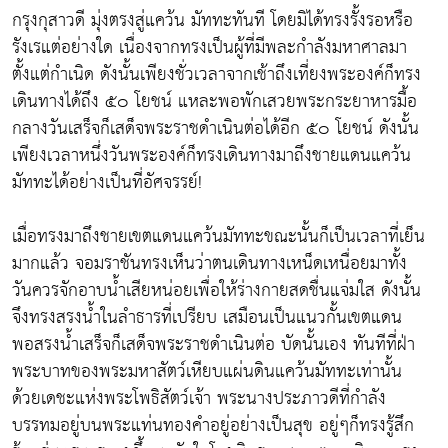
กรุงกุสาวดี มุ่งตรงสู่แคว้น มัททะทันที โดยมิได้ทรงรั้งรอหรือ
รังเรแต่อย่างใด เนื่องจากทรงเป็นผู้ที่มีพละกำลังมหาศาลมา
ตั้งแต่กำเนิด ดังนั้นเพียงชั่วเวลาจากเช้าถึงเที่ยงพระองค์ก็ทรง
เดินทางได้ถึง ๕๐ โยชน์ แหละพอพักเสวยพระกระยาหารมื้อ
กลางวันเสร็จก็เสด็จพระราชดำเนินต่อได้อีก ๕๐ โยชน์ ดังนั้น
เพียงเวลาหนึ่งวันพระองค์ก็ทรงเดินทางมาถึงชายแดนแคว้น
มัททะได้อย่างเป็นที่อัศจรรย์!
เมื่อทรงมาถึงชายเขตแดนแคว้นมัททะขณะนั้นก็เป็นเวลาที่เย็น
มากแล้ว จอมราชันทรงเห็นว่าตนเดินทางเหน็ดเหนื่อยมาทั้ง
วันควรจักอาบน้ำเสียหน่อยเพื่อให้ร่างกายสดชื่นแจ่มใส ดังนั้น
จึงทรงสรงน้ำในลำธารที่เปรียบ เสมือนเป็นแนวกั้นเขตแดน
พอสรงน้ำเสร็จก็เสด็จพระราชดำเนินต่อ บัดนั้นเอง ทันทีที่ฝ่า
พระบาทของพระมหาสัตว์เหียบแผ่นดินแคว้นมัททะเท่านั้น
ด้วยเดชะแห่งพระโพธิสัตว์เจ้า พระนางประภาวดีที่กำลัง
บรรทมอยู่บนพระแท่นทองคำอยู่อย่างเป็นสุข อยู่ๆก็ทรงรู้สึก