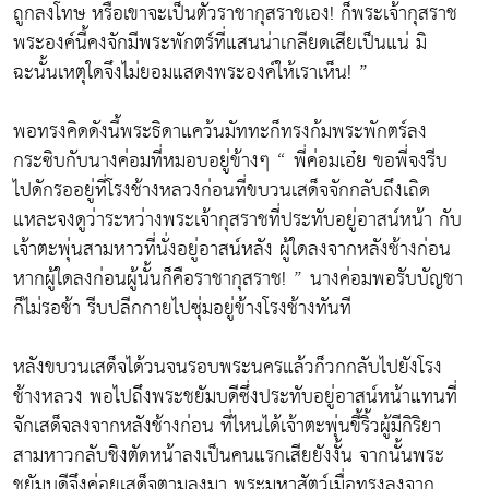
ถูกลงโทษ หรือเขาจะเป็นตัวราชากุสราชเอง! ก็พระเจ้ากุสราช
พระองค์นี้คงจักมีพระพักตร์ที่แสนน่าเกลียดเสียเป็นแน่ มิ
ฉะนั้นเหตุใดจึงไม่ยอมแสดงพระองค์ให้เราเห็น! ”
พอทรงคิดดังนี้พระธิดาแคว้นมัททะก็ทรงก้มพระพักตร์ลง
กระซิบกับนางค่อมที่หมอบอยู่ข้างๆ “ พี่ค่อมเอ๋ย ขอพี่จงรีบ
ไปดักรออยู่ที่โรงช้างหลวงก่อนที่ขบวนเสด็จจักกลับถึงเถิด
แหละจงดูว่าระหว่างพระเจ้ากุสราชที่ประทับอยู่อาสน์หน้า กับ
เจ้าตะพุ่นสามหาวที่นั่งอยู่อาสน์หลัง ผู้ใดลงจากหลังช้างก่อน
หากผู้ใดลงก่อนผู้นั้นก็คือราชากุสราช! ” นางค่อมพอรับบัญชา
ก็ไม่รอช้า รีบปลีกกายไปซุ่มอยู่ข้างโรงช้างทันที
หลังขบวนเสด็จได้วนจนรอบพระนครแล้วก็วกกลับไปยังโรง
ช้างหลวง พอไปถึงพระชยัมบดีซึ่งประทับอยู่อาสน์หน้าแทนที่
จักเสด็จลงจากหลังช้างก่อน ที่ไหนได้เจ้าตะพุ่นขี้ริ้วผู้มีกิริยา
สามหาวกลับชิงตัดหน้าลงเป็นคนแรกเสียยังงั้น จากนั้นพระ
ชยัมบดีจึงค่อยเสด็จตามลงมา พระมหาสัตว์เมื่อทรงลงจาก