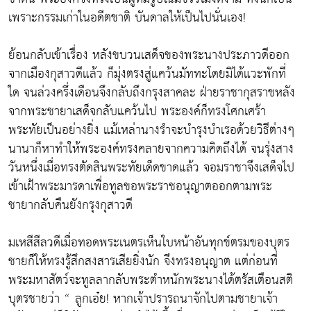
เพราะกรรมเก่าในอดีตชาติ บันดาลให้เป็นไปนั่นเอง!
ย้อนกลับเข้าเรื่อง หลังขบวนเสด็จของพระนางประภาวดีออก
จากเมืองกุสาวดีแล้ว ก็มุ่งตรงสู่แคว้นมัททะโดยมิได้แวะพักที่
ใด จนล่วงครึ่งเดือนจึงกลับถึงกรุงสาคละ ฝ่ายราชากุสราชหลัง
จากพระชายาเสด็จกลับแคว้นไป พระองค์ก็ทรงโศกเศร้า
พระทัยเป็นอย่างยิ่ง แม้เหล่านางรำจะบำรุงบำเรอด้วยวิธีต่างๆ
นานาก็หาทำให้พระองค์ทรงคลายจากความคิดถึงได้ จนรุ่งสาง
วันหนึ่งเมื่อทรงตัดสินพระทัยเด็ดขาดแล้ว จอมราชาจึงเสด็จไป
เข้าเฝ้าพระมารดาเพื่อทูลขอพระราชอนุญาตออกตามพระ
ชายากลับคืนยังกรุงกุสาวดี
มเหสีสีลวดีเมื่อทอดพระเนตรเห็นใบหน้าอันทุกข์ตรมของบุตร
ชายก็ให้ทรงรู้สึกสงสารเสียยิ่งนัก จึงทรงอนุญาต แต่ก่อนที่
พระมหาสัตว์จะทูลลากลับพระตำหนักพระนางได้ตรัสเตือนสติ
บุตรชายว่า “ ลูกเอ๋ย! หากเจ้าปรารถนาจักไปตามชายาเจ้า