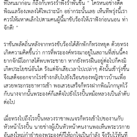
ที่ไหนมาก่อน ก็ถึงกับทรงรำพึงรำพันขึ้น “ ใครหนอช่างดีด
พิณแลร้องเพลงได้ไพเราะนัก อย่ากระนั้นเลย เห็นทีพรุ่งนี้เรา
ควรให้มหาดเล็กไปตามคนผู้นี้มาขับร้องให้เราฟังก่อนนอน ท่า
จักดี! ”
ราชันพลัดถิ่นหลังจากทรงขับร้องได้สักพักก็ทรงหยุด ด้วยทรง
เกิดความคิดขึ้นว่า การที่พระองค์ทรงมาอยู่ในสถานที่เช่นนี้คง
ยากจักมีโอกาสได้พบพระชายา หากยังทรงฝืนอยู่ต่อไปก็คงมิ
เกิดประโยชน์อันใด รังแต่จักเสียเวลาไปเปล่าๆ ดังนั้นเช้ารุ่งขึ้น
จึงเสด็จออกจากโรงช้างกลับไปยังเรือนของหญิงชาวบ้านเพื่อ
เสวยพระกระยาหารเช้า พอเสวยเสร็จก็ทรงฝากพิณโกกนุทไว้
กับนางจากนั้นพระองค์ก็เสด็จไปยังโรงปั้นหม้อหลวงเป็นลำดับ
ต่อไป
เมื่อทรงไปถึงโรงปั้นหลวงราชาพเนจรก็ทรงเข้าไปของานกับ
หัวหน้าโรงปั้น นายช่างผู้เป็นหัวหน้าคนงานพอเห็นพระวรกาย
อันสูงใหญ่กำยำของพระองค์ก็ให้ถูกใจเป็นกำลัง จึงรับไว้ทันที