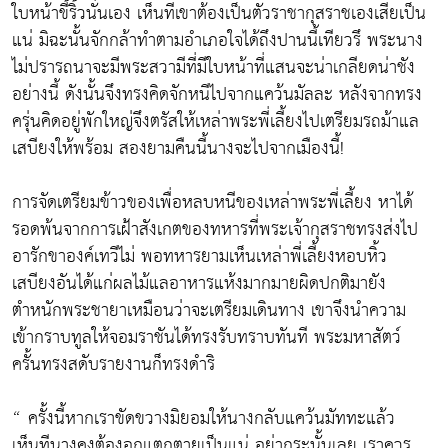
ใบหน้าขี้ริ้วนั่นเอง เห็นทีเขาต้องเป็นตัวราชากุสราชเองเสียเป็น
แน่ มิฉะนั้นจักกล้าทำตามอำเภอใจได้ถึงปานนี้เทียวรึ พระนาง
ไม่ปรารถนาจะมีพระสวามีที่มีใบหน้าที่แสนจะน่าเกลียดน่าชัง
อย่างนี้ ดังนั้นจึงทรงคิดจักหนีไปจากแคว้นมัลละ หลังจากทรง
ครุ่นคิดอยู่พักใหญ่จึงตรัสให้เหล่าพระพี่เลี้ยงไปเตรียมรถม้าแล
เสบียงให้พร้อม สองยามคืนนี้นางจะไปจากเมืองนี้!
การจัดเตรียมข้าวของเพื่อหลบหนีของเหล่าพระพี่เลี้ยง หาได้
รอดพ้นจากการเฝ้าสังเกตของทหารที่พระเจ้ากุสราชทรงส่งไป
อารักขาองค์เทวีไม่ พอทหารยามเห็นเหล่าพี่เลี้ยงหอบหิ้ว
เสบียงอันได้แก่ผลไม้แลอาหารแห้งมากมายผิดปกติมายัง
ตำหนักพระชายาเหมือนว่าจะเตรียมเดินทาง เขาจึงนำความ
เข้ากราบทูลให้จอมราชันได้ทรงรับทราบทันที พระมหาสัตว์
ครั้นทรงสดับรายงานก็ทรงดำริ
“ ครั้งนี้หากเราขัดขวางมิยอมให้นางกลับแคว้นมัททะแล้ว
เห็นทีนางคงต้องอกแตกตายเป็นแน่ อย่ากระนั้นเลย เราควร