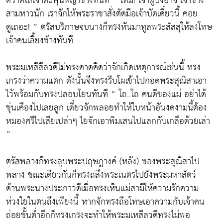
ตวาดใส่เจ้าตะพุ่นหญ้าช้างทันที “ เหม่! เจ้าผู้บังอาจ เจ้าช่าง
สามหาวนัก เราจักให้พระราชาสั่งตัดมือเจ้าบัดเดี๋ยวนี้ คอย
ดูเถอะ! ” ตรัสบริภาษจบนางก็ทรงหันมาทูลพระสัสสุให้ลงโทษ
เจ้าคนเลี้ยงช้างทันที
พระมเหสีสีลวดีไม่ทรงคาดคิดว่าจักเกิดเหตุการณ์เช่นนี้ ทรง
เกรงว่าความแตก ดังนั้นจึงทรงรีบโผเข้าไปกอดพระสุณิสาเอา
ไว้พร้อมกับทรงปลอบโยนทันที “ โถ..โถ คนดีของแม่ อย่าได้
ขุ่นเคืองไปเลยลูก เดี๋ยวจักพลอยทำให้ใบหน้าอันงดงามนี้ต้อง
หมองศรีไปเสียเปล่าๆ ไยจักเอาพิมเสนไปแลกกับเกลือด้วยเล่า
”
ตรัสพลางก็ทรงลูบพระปฤษฎางค์ (หลัง) ของพระสุณิสาไป
พลาง ขณะเดียวกันก็ทรงถลึงพระเนตรไปยังพระมหาสัตว์
ด้านพระนางประภาวดีเมื่อทรงเห็นแม่สามีให้ความรักความ
ห่วงใยในตนถึงเพียงนี้ หากจักทรงถือโทษเอาความกับเจ้าคน
ถ่อยชั้นต่ำอีกก็ทรงเกรงจะทำให้พระมเหสีลวดีทรงไม่พอ