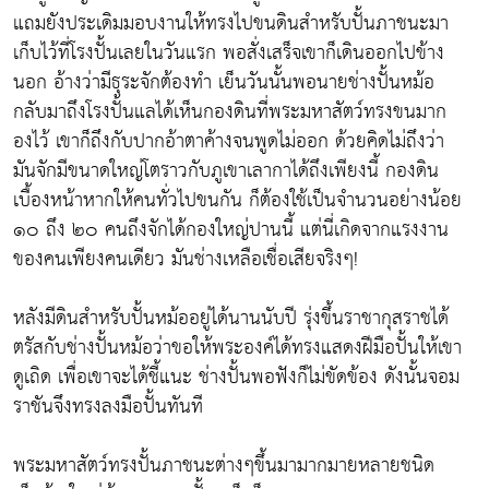
แถมยังประเดิมมอบงานให้ทรงไปขนดินสำหรับปั้นภาชนะมา
เก็บไว้ที่โรงปั้นเลยในวันแรก พอสั่งเสร็จเขาก็เดินออกไปข้าง
นอก อ้างว่ามีธุระจักต้องทำ เย็นวันนั้นพอนายช่างปั้นหม้อ
กลับมาถึงโรงปั้นแลได้เห็นกองดินที่พระมหาสัตว์ทรงขนมาก
องไว้ เขาก็ถึงกับปากอ้าตาค้างจนพูดไม่ออก ด้วยคิดไม่ถึงว่า
มันจักมีขนาดใหญ่โตราวกับภูเขาเลากาได้ถึงเพียงนี้ กองดิน
เบื้องหน้าหากให้คนทั่วไปขนกัน ก็ต้องใช้เป็นจำนวนอย่างน้อย
๑๐ ถึง ๒๐ คนถึงจักได้กองใหญ่ปานนี้ แต่นี่เกิดจากแรงงาน
ของคนเพียงคนเดียว มันช่างเหลือเชื่อเสียจริงๆ!
หลังมีดินสำหรับปั้นหม้ออยู่ได้นานนับปี รุ่งขึ้นราชากุสราชได้
ตรัสกับช่างปั้นหม้อว่าขอให้พระองค์ได้ทรงแสดงฝีมือปั้นให้เขา
ดูเถิด เพื่อเขาจะได้ชี้แนะ ช่างปั้นพอฟังก็ไม่ขัดข้อง ดังนั้นจอม
ราชันจึงทรงลงมือปั้นทันที
พระมหาสัตว์ทรงปั้นภาชนะต่างๆขึ้นมามากมายหลายชนิด