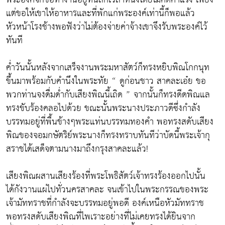
แต่ขอให้เขาให้อาหารและที่พักแก่พระองค์เท่านี้ก็พอแล้ว
หัวหน้าโรงช้างพอฟังว่าไม่ต้องจ่ายค่าจ้างเขาจึงรับพระองค์ไว้
ทันที
ค่ำวันนั้นหลังจากเสร็จงานพระมหาสัตว์ก็ทรงหยิบพิณโกกนุท
ขึ้นมาพร้อมกับคำนึงในพระทัย “ ดูก่อนชาว สาคละเอ๋ย ขอ
พวกท่านจงดื่มด่ำกับเสียงพิณนี้เถิด ” จากนั้นก็ทรงดีดพิณแล
ทรงขับร้องคลอไปด้วย ขณะนั้นพระนางประภาวดีซึ่งกำลัง
บรรทมอยู่ที่พื้นข้างๆพระแท่นบรรทมทองคำ พอทรงสดับเสียง
พิณของจอมกษัตริย์พระนางก็ทรงทราบทันทีว่าบัดนี้พระเจ้ากุ
สราชได้เสด็จตามนางมาถึงกรุงสาคละแล้ว!
เสียงพิณผสานเสียงร้องที่พระโพธิสัตว์เจ้าทรงร้องออกไปนั้น
ได้กังวานแผ่ไปทั่วนครสาคละ จนเข้าไปในพระกรรณของพระ
เจ้ามัททราชที่กำลังจะบรรทมอยู่พอดี องค์เหนือหัวมัททราช
พอทรงสดับเสียงพิณที่ไพเราะอย่างที่ไม่เคยทรงได้ยินจาก