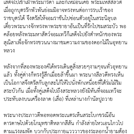
เสด็จไปเข้าเฝ้าพระมารดา และก็เหมือนเคย พระมเหสีสีลวดี
เมื่อถูกบุตรรักพัวพันย่อมมิอาจทรงทนต่อการรบเร้าของ
ราชบุตรได้ จึงตรัสให้จอมราชันไปซ่อนตัวอยู่ในสระนิลุบล
เดี๋ยวพระนางจักทรงพาพระชายาอันเป็นที่รักไปชมสระบัว พอ
คล้อยหลังพระมหาสัตว์จอมเทวีก็เสด็จไปยังตำหนักของพระ
สุณิสาเพื่อจักทรงชวนนางมาชมความงามของดอกไม้ในอุทยาน
หลวง
หลังจากที่สองพระองค์ได้ทรงเดินดูสิ่งสวยๆงามๆจนทั่วอุทยาน
แล้ว ทั้งคู่ต่างก็ทรงรู้สึกเมื่อยล้าขึ้นมา พระนางสีลวดีทรงเห็น
เป็นโอกาสจึงตรัสกับลูกสะใภ้ให้ไปนั่งพักเหนื่อยที่ใต้ร่มไม้ริม
สระบัวกัน เมื่อทั้งคู่เสด็จไปถึงสระหลวงยังมิทันที่จอมเทวีจะ
ประทับลงบนเครื่องลาด (เสื่อ) ที่เหล่านางกำนัลปูถวาย
พระนางประภาวดีพอทอดพระเนตรเห็นสระโบกขรณีอัน
ดารดาษไปด้วยโกมุทชาติหลากสีสัน กำลังส่ายไหวเอนไกวไป
ตามแรงลมพัด บวกกับประกายแวววาวของระลอกน้ำยามต้อง