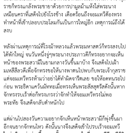
ราชก็ทรงแกล้งพระชายาด้วยการปามูลม้าแห้งใส่พระนาง
เหมือนคราที่เสด็จไปยังโรงช้าง เดือดร้อนถึงจอมเทวีต้องทรง
ทำหน้าที่เข้าปลอบประโลมกันเป็นการใหญ่อีก เหตุการณ์ถึงได้
สงบ
หลังผ่านเหตุการณ์ที่โรงม้าหลวงแล้วพระมหาสตว์ก็ทรงสงบไป
ได้พักใหญ่ จนวันหนึ่งจู่ๆพระนางประภาวดีก็ทรงอยากจะเห็น
หน้าของพระสวามีในยามกลางวันขึ้นมาบ้าง จึงเสด็จไปเฝ้า
มเหสีสีลวดีเพื่อจักทรงขอให้นางพาตนไปพบกับพระเจ้ากุสราช
แต่จอมเทวีทรงห้ามว่าอย่าได้ทำผิดจารีตเลย ขอให้อดทนรอไป
ก่อน พระธิดาแคว้นมัททะเมื่อทรงเห็นพระสัสสุตรัสดังนั้นหาก
จักทรงรบเร้าต่อก็ทรงเกรงว่าจักทำให้จอมเทวีทรงไม่พอ
พระทัย จึงเสด็จกลับตำหนักไป
แต่ผ่านไปสองวันความอยากจักเห็นหน้าพระสวามีก็พุ่งขึ้นมา
อีกจนยากจักทนไหว ดังนั้นนางจึงเสด็จเข้าไปรบเร้าจอมเทวี