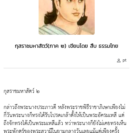
กุสราชมหาสัตว์(ภาค ๒) เขียนโดย สืบ ธรรมไทย
pt
กุสราชมหาสัตว์ ๒
กล่าวถึงพระนางประภาวดี หลังพระราชพิธีราชาภิเษกเพียงไม่
กี่วันพระนางก็ทรงได้รับโปรดเกล้าตั้งให้เป็นพระอัครมเหสี แต่
ถึงจักทรงได้เป็นพระมเหสีแล้ว ทว่าพระนางก็ยังไม่เคยทรงเห็น
พระพักตร์ของพระสวามีในยามกลางวันเลยแม้แต่เพียงครั้ง