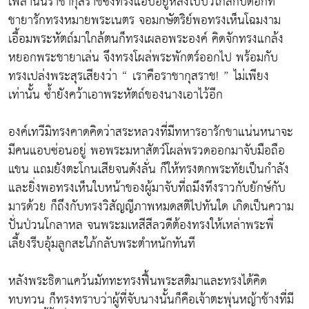
เพลานั้นราชากุสราชซึ่งทรงแอบอยู่หลังใบบัวใกล้กับดอกที่
ชายารักทรงหมายพระเนตร จอมกษัตริย์พอทรงเห็นโฉมงาม
เอื้อมพระหัตถ์มาใกล้ตนก็ทรงเผลอพระองค์ คิดจักทรงแกล้ง
หยอกพระชายาเล่น จึงทรงโผล่พระพักตร์ออกไป พร้อมกับ
ทรงเปล่งพระสุรเสียงว่า “ เราคือราชากุสราช! ” ไม่เพียง
เท่านั้น ซ้ำยังคว้าเอาพระหัตถ์ของนางเอาไว้อีก
องค์เทวีมิทรงคาดคิดว่าสระหลวงที่มีทหารอารักขาแน่นหนาจะ
มีคนแอบซ่อนอยู่ พอพระมหาสัตว์โผล่พรวดออกมาจับมือถือ
แขน แถมยังตะโกนเสียจนดังลั่น ก็ให้ทรงตกพระทัยเป็นกำลัง
และยิ่งพอทรงเห็นใบหน้าของผู้มาจับที่ถมึงทึงราวกับยักษ์กับ
มารด้วย ก็ถึงกับทรงวิสัญญีภาพหมดสติไปทันใด เกิดเป็นความ
ปั่นป่วนโกลาหล จนพระมเหสีสีลวดีต้องทรงให้เหล่าพระพี่
เลี้ยงรีบอุ้มลูกสะใภ้กลับพระตำหนักทันที
หลังพระธิดาแคว้นมัททะทรงฟื้นพระสติมาและทรงได้คิด
ทบทวน ก็ทรงทราบว่าผู้ที่จับนางนั้นก็คือเจ้าตะพุ่นหญ้าช้างที่มี