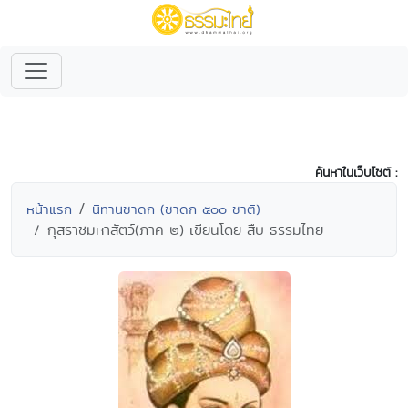
ค้นหาในเว็บไซต์ :
หน้าแรก
นิทานชาดก (ชาดก ๕๐๐ ชาติ)
กุสราชมหาสัตว์(ภาค ๒) เขียนโดย สืบ ธรรมไทย