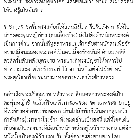
พระนางประภาวดีไปดูช้างศึก แต่มีข้อแม้ว่า ห้ามเปิดเผยตัวตน
ให้นางรู้เป็นอันขาด
ราชากุสราชครั้นทรงสดับก็ให้แสนลิงโลด รีบรับสั่งทหารให้ไป
นำชุดตะพุ่นหญ้าช้าง (คนเลี้ยงช้าง) ส่งไปยังตำหนักพระองค์
เป็นการด่วน จากนั้นก็ทูลลาพระแม่เจ้ากลับตำหนักตนเพื่อจัก
ทรงเปลี่ยนฉลองพระองค์เป็นคนเลี้ยงช้างทันที ด้านมเหสีสี
ลวดีครั้นลับหลังบุตรชาย พระนางก็ทรงบัญชาให้ทหารไป
ทำความสะอาดโรงช้างรอท่าไว้ จากนั้นก็เสด็จไปยังตำหนัก
พระสุณิสาเพื่อชวนนางมาทอดพระเนตรโรงช้างหลวง
กล่าวถึงพระเจ้ากุสราช หลังทรงเปลี่ยนฉลองพระองค์เป็น
ตะพุ่นหญ้าช้างแล้วก็รีบเสด็จมารอพระมารดาแลพระชายาอยู่
ที่โรงช้างอย่างพระทัยจดจ่อ ผ่านไปสักพักก็เห็นคนกลุ่มหนึ่ง
กำลังเดินมุ่งมาทางโรงช้าง ทั้งหมดล้วนเป็นสตรี แต่ที่โดดเด่น
เห็นจักเป็นสองนางที่เดินนำหน้า หนึ่งอยู่ในวัยกลางคน แต่อีก
หนึ่งนั้นเป็นดรุณีวัยแรกแย้ม ทั้งคู่ต่างสูงส่งสวยสง่า โดย