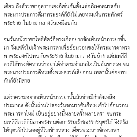
เดียว ถึงตัวราชากุสราชเองก็เช่นกันตั้งแต่อภิเษกสมรสกับ
พระนางประภาวดีมาพระองค์ก็ยังไม่เคยทรงเห็นพระพักตร์
พระชายาในยาม กลางวันเหมือนกัน
จนวันหนึ่งราชาโพธิสัตว์ก็ทรงเกิดอยากจักเห็นหน้าภรรยาขึ้น
มา จึงเสด็จไปเฝ้าพระมารดาเพื่ออ้อนวอนขอให้พระมารดาทรง
พาพระองค์ไปพบกับพระชายาในยามกลางวันบ้าง แต่มเหสีสี
ลวดีได้ทรงทัดทานว่าอย่าได้ทำตามอำเภอใจเป็นอันขาดรอ จน
พระนางประภาวดีทรงตั้งพระครรภ์เสียก่อน เพลานั้นค่อยพบ
กันก็ยังมิสาย
แต่ว่าความอยากเห็นหน้าภรรยานั้นมันช่างมีกำลังเหลือ
ประมาณ! ดังนั้นผ่านไปสองวันจอมราชันก็ทรงเข้าไปอ้อนวอน
พระมารดาใหม่ เป็นอยู่อย่างนี้หลายครั้งหลายครา จนพระ
มเหสีสีลวดีก็มิอาจทรงทนต่อการรบเร้าของราชบุตรได้ จึงตรัส
ให้บุตรรักไปรออยู่ที่โรงช้างหลวง เดี๋ยวพระนางจักทรงพา