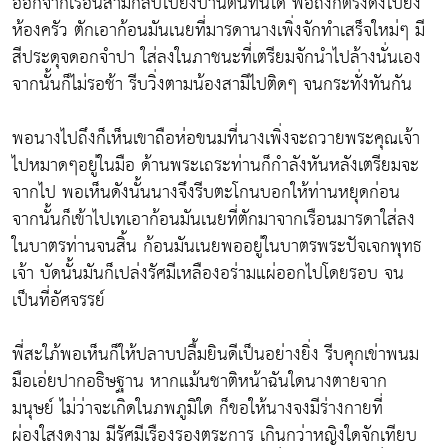
ออกจากเรือนสามีกลับไปยังบ้านตนทันใด พอถึงก็ตรงดิ่งไปยัง
ห้องครัว ตักเอาก้อนมันเนยที่มารดานางเพิ่งจักทำเสร็จใหม่ๆ มี
สีประดุจดอกจำปา ใส่ลงในภาชนะที่เตรียมจักนำไปล้างนั่นเอง
จากนั้นก็ไม่รอช้า รีบวิ่งตามน้องสามีไปติดๆ จนกระทั่งทันกัน
พอนางไปถึงก็เห็นเขาถือห่อขนมที่นางเพิ่งจะถวายพระคุณเจ้า
ไปหมาดๆอยู่ในมือ ด้านพระเถระท่านก็กำลังหันหลังเตรียมจะ
จากไป พอเห็นดังนั้นนางจึงรีบตะโกนบอกให้ท่านหยุดก่อน
จากนั้นก็เข้าไปเทเอาก้อนมันเนยที่ตักมาจากเรือนมารดาใส่ลง
ในบาตรท่านจนสิ้น ก้อนมันเนยพออยู่ในบาตรพระปัจเจกพุทธ
เจ้า บัดนั้นมันก็เปล่งรัศมีเหลืองอร่ามแผ่ออกไปโดยรอบ จน
เป็นที่อัศจรรย์
พี่สะใภ้พอเห็นก็ให้ปลาบปลื้มยินดีเป็นอย่างยิ่ง รีบคุกเข่าพนม
มือเอ่ยปากอธิษฐาน หากแม้นชาติหน้าฉันใดนางตายจาก
มนุษย์ ไม่ว่าจะเกิดในภพภูมิใด ก็ขอให้นางจงมีร่างกายที่
ผ่องใสงดงาม มีรัศมีเรืองรองตระการ เกินกว่าหญิงใดจักเทียบ