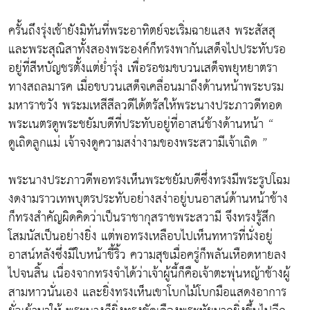
ครั้นถึงรุ่งเช้ายังมิทันที่พระอาทิตย์จะเริ่มฉายแสง พระสัสสุ
และพระสุณิสาทั้งสองพระองค์ก็ทรงพากันเสด็จไปประทับรอ
อยู่ที่สีหบัญชรตั้งแต่ย่ำรุ่ง เพื่อรอชมขบวนเสด็จพยุหยาตรา
ทางสถลมารค เมื่อขบวนเสด็จเคลื่อนมาถึงด้านหน้าพระบรม
มหาราชวัง พระมเหสีสีลวดีได้ตรัสให้พระนางประภาวดีทอด
พระเนตรดูพระชยัมบดีที่ประทับอยู่ที่อาสน์ช้างด้านหน้า “
ดูเถิดลูกแม่ เจ้าจงดูความสง่างามของพระสวามีเจ้าเถิด ”
พระนางประภาวดีพอทรงเห็นพระชยัมบดีซึ่งทรงมีพระรูปโฉม
งดงามราวเทพบุตรประทับอย่างสง่าอยู่บนอาสน์ด้านหน้าช้าง
ก็ทรงสำคัญผิดคิดว่าเป็นราชากุสราชพระสวามี จึงทรงรู้สึก
โสมนัสเป็นอย่างยิ่ง แต่พอทรงเหลือบไปเห็นทหารที่นั่งอยู่
อาสน์หลังซึ่งมีใบหน้าขี้ริ้ว ความสุขเมื่อครู่ก็พลันเหือดหายลง
ไปจนสิ้น เนื่องจากทรงจำได้ว่าเจ้าผู้นี้ก็คือเจ้าตะพุ่นหญ้าช้างผู้
สามหาวนั่นเอง และยิ่งทรงเห็นเขาโบกไม้โบกมือแสดงอาการ