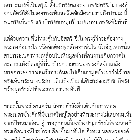
เฉพาะนางที่เป็นดรุณี ตั้งแต่ทรงคลอดจากพระครรภ์มา องค์
จอมสัตว์ก็ยังไม่เคยทรงเห็นสตรีใดจักมีความงามถึงปานฉะนี้
พอทรงเห็นคราแรกก็ทรงตกหลุมรักนางจนหมดพระทัยทันที
แต่ด้วยความที่ไม่ทรงคุ้นกับอิสตรี จึงไม่ทรงรู้ว่าจะต้องวาง
พระองค์อย่างไร หรือจักต้องพูดต้องจาเช่นไร บังเอิญเพลานั้น
สายพระเนตรทรงเหลือบไปเห็นมูลช้างที่คนงานเก็บกวาดไม่
สะอาดแห้งติดอยู่ที่พื้น ด้วยความคะนองทรงคิดจักแกล้ง
หยอกพระชายาเล่นจึงทรงก้มลงไปเก็บเอามูลช้างมากำไว้ พอ
ทรงเห็นพระนางประภาวดีเสด็จเข้ามาได้ระยะจอมราชาก็ทรง
ขว้างมูลช้างไปที่พระกรของนางทันที
ขณะนั้นพระธิดาแคว้น มัททะกำลังตื่นเต้นกับการทอด
พระเนตรช้างศึกที่มีขนาดใหญ่โตอย่างที่พระนางไม่เคยทรงเห็น
จากที่ไหนมาก่อน จู่ๆพอถูกคนเลี้ยงช้างปามูลช้างใส่พระนางก็
ทรงเกิดพระพิโรธโกรธเคืองขึ้นมาทันใด จึงทรงเผลอพระองค์