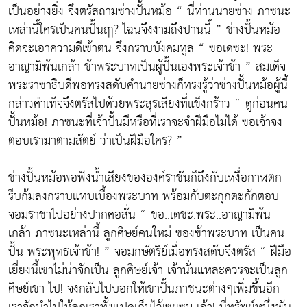
เป็นอย่างยิ่ง จึงตรัสถามช่างปั้นหม้อ “ นี่ท่านนายช่าง ภาชนะ
เหล่านี้ใครเป็นคนปั้นฤา? ไฉนจึงงามถึงปานนี้ ” ช่างปั้นหม้อ
คิดจะเอาความดีเข้าตน จึงกราบบังคมทูล “ ขอเดชะ! พระ
อาญามิพ้นเกล้า ข้าพระบาทเป็นผู้ปั้นเองพระเจ้าข้า ” สมเด็จ
พระราชาธิบดีพอทรงสดับคำนายช่างก็ทรงรู้ว่าช่างปั้นหม้อผู้นี้
กล่าวคำเท็จจึงตรัสไปด้วยพระสุรเสียงที่แข็งกร้าว “ ดูก่อนคน
ปั้นหม้อ! ภาชนะที่เจ้าปั้นมีหรือที่เราจะจำฝีมือไม่ได้ ขอเจ้าจง
ตอบเรามาตามสัตย์ ว่าเป็นฝีมือใคร? ”
ช่างปั้นหม้อพอฟังน้ำเสียงขององค์ราชันก็ถึงกับเหงื่อกาฬตก
รีบก้มลงกราบแทบเบื้องพระบาท พร้อมกับตะกุกตะกักตอบ
จอมราชาไปอย่างปากคอสั่น “ ขอ..เดชะ.พระ..อาญามิพ้น
เกล้า ภาชนะเหล่านี้ ลูกศิษย์คนใหม่ ของข้าพระบาท เป็นคน
ปั้น พระพุทธเจ้าข้า! ” จอมกษัตริย์เมื่อทรงสดับจึงตรัส “ ฝีมือ
เยี่ยงนี้เขาไม่น่าจักเป็น ลูกศิษย์เจ้า เจ้านั่นแหละควรจะเป็นลูก
ศิษย์เขา ไป! จงกลับไปบอกให้เขาปั้นภาชนะต่างๆเพิ่มขึ้นอีก