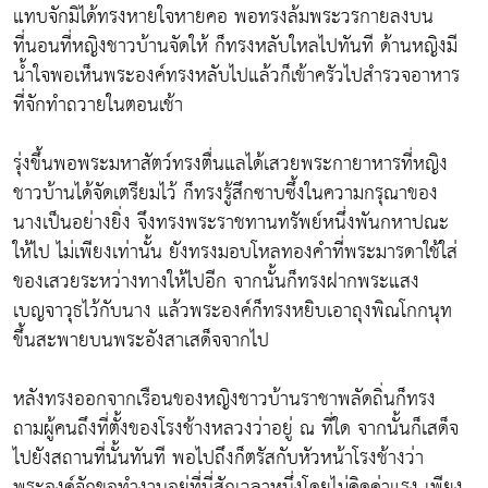
แทบจักมิได้ทรงหายใจหายคอ พอทรงล้มพระวรกายลงบน
ที่นอนที่หญิงชาวบ้านจัดให้ ก็ทรงหลับใหลไปทันที ด้านหญิงมี
น้ำใจพอเห็นพระองค์ทรงหลับไปแล้วก็เข้าครัวไปสำรวจอาหาร
ที่จักทำถวายในตอนเช้า
รุ่งขึ้นพอพระมหาสัตว์ทรงตื่นแลได้เสวยพระกายาหารที่หญิง
ชาวบ้านได้จัดเตรียมไว้ ก็ทรงรู้สึกซาบซึ้งในความกรุณาของ
นางเป็นอย่างยิ่ง จึงทรงพระราชทานทรัพย์หนึ่งพันกหาปณะ
ให้ไป ไม่เพียงเท่านั้น ยังทรงมอบโหลทองคำที่พระมารดาใช้ใส่
ของเสวยระหว่างทางให้ไปอีก จากนั้นก็ทรงฝากพระแสง
เบญจาวุธไว้กับนาง แล้วพระองค์ก็ทรงหยิบเอาถุงพิณโกกนุท
ขึ้นสะพายบนพระอังสาเสด็จจากไป
หลังทรงออกจากเรือนของหญิงชาวบ้านราชาพลัดถิ่นก็ทรง
ถามผู้คนถึงที่ตั้งของโรงช้างหลวงว่าอยู่ ณ ที่ใด จากนั้นก็เสด็จ
ไปยังสถานที่นั้นทันที พอไปถึงก็ตรัสกับหัวหน้าโรงช้างว่า
พระองค์จักขอทำงานอยู่ที่นี่สักเวลาหนึ่งโดยไม่คิดค่าแรง เพียง