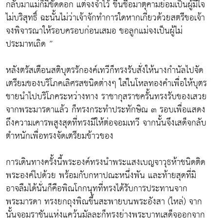
กลับมาแม่ก็มิขัดดอก แต่จงจำไว้ ขึ้นชื่อมาตุคามย่อมเป็นผู้มีใจ
ไม่บริสุทธิ์ ฉะนั้นไม่ว่าเจ้าจักทำการใดหากเกี่ยวด้วยสตรีขอเจ้า
จงพิจารณาให้รอบครอบก่อนเสมอ ขอลูกแม่จงเป็นผู้ไม่
ประมาทเถิด ”
หลังตรัสเตือนสติบุตรรักองค์เทวีก็ทรงรับสั่งให้นางกำนัลไปจัด
เตรียมของบริโภคเลิศรสชนิดต่างๆ ใส่ในโหลทองคำเพื่อให้บุตร
ชายนำไปบริโภคระหว่างทาง ราชากุสราชครั้นทรงรับของเสวย
จากพระมารดาแล้ว ก็ทรงกระทำประทักษิณ ๓ รอบเพื่อแสดง
ถึงความเคารพสูงสุดที่ทรงมีให้ต่อจอมเทวี จากนั้นจึงเสด็จกลับ
ตำหนักเพื่อทรงจัดเตรียมข้าวของ
การเดินทางครั้งนี้พระองค์ทรงนำพระแสงเบญจาวุธห้าชนิดติด
พระองค์ไปด้วย พร้อมกับกหาปณะหนึ่งพัน และท้ายสุดที่มิ
อาจลืมได้นั่นก็คือพิณโกกนุทที่ทรงได้รับการประทานจาก
พระมารดา ทรงยกถุงพิณขึ้นสะพายบนพระอังสา (ไหล่) จาก
นั้นจอมราชันแห่งแคว้นมัลละก็ทรงย่างพระบาทเสด็จออกจาก