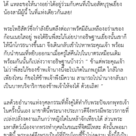
ได้ แหละขอให้นางอย่าได้อยู่ร่วมกับคนที่เป็นอสัตบุรุษเยี่ยง
น้องสามีผู้นี้ ในที่แห่งเดียวกันเลย!
พระโพธิสัตว์ซึ่งกำลังยืนตลึงต่อภาพรัศมีอันเหลืองอร่ามของ
ก้อนเนยใสอยู่ พอได้ยินพี่สะใภ้เอ่ยปากอธิษฐานเยี่ยงนั้นเขาก็
ให้นึกโกรธนางขึ้นมา จึงเดินกลับเข้าไปหาพระคุณเจ้า พร้อม
กับนำขนมที่หยิบออกมาเมื่อครู่ใส่คืนไปในบาตรเหมือนเดิม
พร้อมกันนั้นก็เปล่งวาจาอธิษฐานบ้างว่า “ ข้าแต่พระคุณเจ้า
ไม่ว่าพี่สะใภ้ของข้าพเจ้านางนี้จะไปเกิดในภพภูมิใด ใกล้ไกล
เพียงไหน ก็ขอให้ข้าพเจ้าพึงมีความ สามารถไปนำนางกลับมา
เป็นบาทบริจาริกาของข้าพเจ้าให้จงได้ ด้วยเถิด! ”
แลด้วยอำนาจแห่งกุศลกรรมที่ทั้งคู่ได้ทำกับพระปัจเจกพุทธเจ้า
ในครั้งนั้นเอง มาชาตินี้พระนางประภาวดีจึงทรงมีพระวรกายที่
เปล่งปลั่งงดงามเกินกว่าหญิงใดในหล้าจักเทียบได้ ส่วนพระ
มหาสัตว์เนื่องจากทรงทำกุศลในขณะที่จิตมีโทสะ ดังนั้นพอมา
ชาตินี้ พระองค์จึงทรงเป็นผู้ที่มีรูปโฉมขี้ริ้วไม่งดงาม ทั้งนี้ก็เป็น