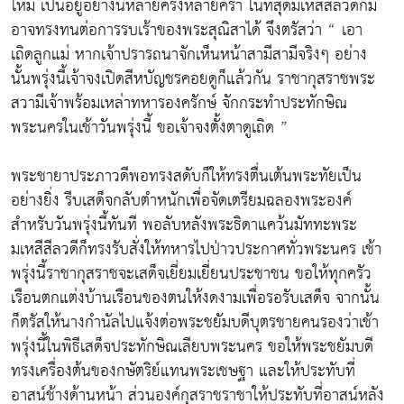
ใหม่ เป็นอยู่อย่างนี้หลายครั้งหลายครา ในที่สุดมเหสีสีลวดีก็มิ
อาจทรงทนต่อการรบเร้าของพระสุณิสาได้ จึงตรัสว่า “ เอา
เถิดลูกแม่ หากเจ้าปรารถนาจักเห็นหน้าสามีสามีจริงๆ อย่าง
นั้นพรุ่งนี้เจ้าจงเปิดสีหบัญชรคอยดูก็แล้วกัน ราชากุสราชพระ
สวามีเจ้าพร้อมเหล่าทหารองครักษ์ จักกระทำประทักษิณ
พระนครในเช้าวันพรุ่งนี้ ขอเจ้าจงตั้งตาดูเถิด ”
พระชายาประภาวดีพอทรงสดับก็ให้ทรงตื่นเต้นพระทัยเป็น
อย่างยิ่ง รีบเสด็จกลับตำหนักเพื่อจัดเตรียมฉลองพระองค์
สำหรับวันพรุ่งนี้ทันที พอลับหลังพระธิดาแคว้นมัททะพระ
มเหสีสีลวดีก็ทรงรับสั่งให้ทหารไปป่าวประกาศทั่วพระนคร เช้า
พรุ่งนี้ราชากุสราชจะเสด็จเยี่ยมเยี่ยนประชาชน ขอให้ทุกครัว
เรือนตกแต่งบ้านเรือนของตนให้งดงามเพื่อรอรับเสด็จ จากนั้น
ก็ตรัสให้นางกำนัลไปแจ้งต่อพระชยัมบดีบุตรชายคนรองว่าเช้า
พรุ่งนี้ในพิธีเสด็จประทักษิณเลียบพระนคร ขอให้พระชยัมบดี
ทรงเครื่องต้นของกษัตริย์แทนพระเชษฐา และให้ประทับที่
อาสน์ช้างด้านหน้า ส่วนองค์กุสราชราชาให้ประทับที่อาสน์หลัง