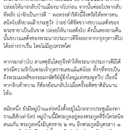
ปล่อยให้นางกลับบ้านเมืองนางไปก่อน จากนั้นค่อยไปพากลับ
ทีหลัง น่าจักเป็นการดี ” พอทรงดำริดังนี้จึงตรัสให้ทหารคน
สนิทไปสั่งยามเฝ้าประตูวัง ว่าอย่าได้ขัดขวางขบวนเสด็จของ
พระชายาเป็นอันขาด ปล่อยให้นางเสด็จไป ดังนั้นสองยามคืน
นั้นขบวนเสด็จของพระนางประภาวดีจึงออกจากกรุงกุสาวดีไป
ได้อย่างราบรื่น โดยไม่มีอุปสรรคใด!
หากจะกล่าวไป สาเหตุอันใดฤาจึงทำให้พระนางประภาวดีมิได้
ทรงมีความรักในพระเจ้ากุสราชเลยแม้แต่น้อย ทั้งๆที่ทรงเป็น
ถึงพระเมเหสีของจอมกษัตริย์ผู้ยิ่งใหญ่แห่งชมพูทวีป เรื่องนี้
หากจักเท้าความ ก็ต้องย้อนกลับไปเมื่อครั้งอดีตชาติอันนาน
โพ้น
สมัยหนึ่ง ยังมีหมู่บ้านแห่งหนึ่งตั้งอยู่ไม่ไกลจากประตูเมืองพา
ราณสีสักเท่าไหร่ หมู่บ้านนี้มีตระกูลอยู่สองตระกูลที่รักใคร่สนิท
สนมกัน ตระกูลหนึ่งมีบุตรชาย ๒ คน อีกตระกูลมีบุตรสาว ๑