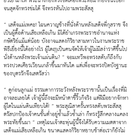
ยั่วเย้ามาให้ พระนางก็ยิ่งทรงขัดเคืองพระทัยมากยิ่งขึ้นไปอีก
จนสุดจักทรงข่มได้ จึงทรงหันไปถามพระสัสสุ
“ เสด็จแม่เพคะ! ไฉนควาญช้างที่นั่งด้านหลังเสด็จพี่กุสราช จึง
เป็นผู้ดื้อด้านเสียเหลือเกิน มิได้ยำเกรงพระราชอำนาจแห่ง
กษัตริย์แม้แต่น้อย บังอาจแสดงกิริยาสามหาวในงานพระราช
พิธีเยี่ยงนี้ได้อย่างไร ผู้ใดฤาเป็นคนจัดให้เจ้าผู้ไม่มีสง่าราศีขึ้นไป
นั่งด้านหลังพระเจ้าแผ่นดิน? ” จอมเทวีพอทรงสดับก็ถึงกับ
ทรงปวดเศียรเวียนเกล้าขึ้นมาทันใด แต่เพื่อจะทรงปิดบังฐานะ
ของบุตรรักจึงเสตรัสว่า
“ ดูก่อนลูกแม่ ธรรมดาการระวังหลังพระราชานั้นเป็นเรื่องที่มิ
อาจละเลยได้ เจ้าผู้นี้ถึงจะมีหน้าตาขี้ริ้วก็จริง แต่ฝีมือยากจักหา
ผู้ใดในแผ่นดินเทียบได้! ” พระสุณิสาครั้นทรงสดับพระสัสสุ
ตรัสปกป้องเจ้าคนชั้นต่ำอยู่ซ้ำแล้วซ้ำเล่า ก็ทรงรู้สึกคลางแคลง
พระทัยขึ้นมา “ เหตุไฉนเจ้าตะพุ่นผู้นี้จึงได้รับความเมตตาจาก
เสด็จแม่เสียเหลือเกิน ขนาดแสดงกิริยาหยาบช้าต่อเราก็ยังไม่