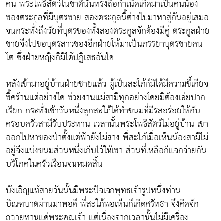
คน พระโพธิสัตว์ในชาตินั้นทรงถือกำเนิดเกิดมาเป็นคนน้อง
ของตระกูลที่มีบุตรชาย สองตระกูลนี้ต่างไปมาหาสู่กันอยู่เสมอ
จนกระทั่งถึงวัยที่บุตรของทั้งสองตระกูลจักต้องมีคู่ ตระกูลฝ่าย
ชายจึงไปขอบุตรสาวของอีกฝ่ายให้มาเป็นภรรยาบุตรชายคน
โต ซึ่งฝ่ายหญิงก็มิได้ปฏิเสธอันใด
หลังเข้ามาอยู่บ้านฝ่ายชายแล้ว ผู้เป็นสะใภ้ก็มิได้มีความขี้เกียจ
ขี้คร้านแต่อย่างใด ช่วยงานแม่สามีทุกอย่างโดยมิต้องเอ่ยปาก
เรียก กระทั่งเช้าวันหนึ่งลูกสะใภ้ได้ทำขนมที่มีรสอร่อยให้กับ
ครอบครัวสามีรับประทาน เวลานั้นพระโพธิสัตว์ไม่อยู่บ้าน เขา
ออกไปหาของป่าตั้งแต่ฟ้ายังไม่สาง พี่สะใภ้เมื่อเห็นน้องสามีไม่
อยู่จึงแบ่งขนมส่วนหนึ่งเก็บไว้ให้เขา ส่วนที่เหลือก็แจกจ่ายกัน
บริโภคในครัวเรือนจนหมดสิ้น
บังเอิญแท้สายวันนั้นมีพระปัจเจกพุทธเจ้ารูปหนึ่งท่าน
บิณฑบาตผ่านมาพอดี พี่สะใภ้พอเห็นก็เกิดศรัทธา จึงคิดจัก
ถวายทานแด่พระคุณเจ้า แต่เนื่องจากเวลานั้นไม่มีเครื่อง