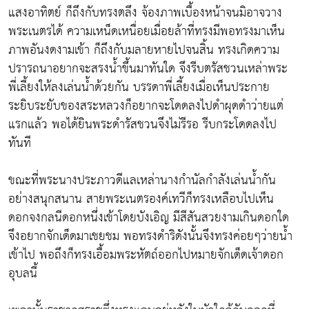
แสงอาทิตย์ ก็ถึงกับทรงตลึง จ้องภาพเบื้องหน้าจนมิอาจวาง
พระเนตรได้ ความเหน็ดเหนื่อยเมื่อยล้าที่ทรงมีพอทรงมาเห็น
ภาพอันงดงามเข้า ก็ถึงกับมลายหายไปจนสิ้น ทรงเกิดความ
ปรารถนาอยากจะสรงน้ำขึ้นมาทันใด จึงรีบตรัสชวนเหล่าพระ
พี่เลี้ยงให้ลงเล่นน้ำด้วยกัน บรรดาพี่เลี้ยงเมื่อเห็นประกาย
ระยิบระยับของสระหลวงก็อยากจะโดดลงไปดำผุดดำว่ายแต่
แรกแล้ว พอได้ยินพระดำรัสชวนจึงไม่รีรอ รีบกระโดดลงไป
ทันที
ขณะที่พระนางประภาวดีแลเหล่านางกำนัลกำลังเล่นน้ำกัน
อย่างสนุกสนาน สายพระเนตรองค์เทวีก็ทรงเหลือบไปเห็น
ดอกจงกลนีดอกหนึ่งเข้าโดยบังเอิญ มีสีสันสวยงามเกินดอกใด
จึงอยากจักเด็ดมาเชยชม พอทรงดำริดังนั้นจึงทรงค่อยๆว่ายน้ำ
เข้าไป พอถึงก็ทรงเอื้อมพระหัตถ์ออกไปหมายจักเด็ดเจ้าดอก
อุบลนี้