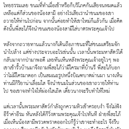
ไทยธรรมเลย ขนมที่ทำเมื่อเช้าหรือก็บริโภคกันเสียจนหมดแล้ว
เหลือแต่ก็ส่วนของน้องสามี อย่างไรเสียเรานำขนมของเขา
ถวายให้ท่านไปก่อน จากนั้นค่อยทำให้เขาใหม่ก็แล้วกัน เมื่อคิด
ดังนั้นพี่สะใภ้จึงนำขนมของน้องสามีใส่บาตรพระคุณเจ้าไป
หลังจากถวายทานแล้วนางก็เดินถือภาชนะที่ใส่ขนมเตรียมจัก
นำไปล้าง แต่ช่างประจวบอะไรเช่นนั้น เวลานั้นพระมหาสัตว์ได้
กลับมาจากป่ามาพอดี เลยทันเห็นหลังพระคุณเจ้าอยู่ไวๆ พอ
เขาเข้ารั้วบ้านมาจึงถามพี่สะใภ้ว่ามีใครมาที่บ้านรึ พี่สะใภ้บอก
ว่าไม่มีใครมาดอก เป็นสมณะรูปหนึ่งบิณฑบาตผ่านมา นางเห็น
ท่านมีกิริยาน่าเลื่อมใส จึงนำขนมในส่วนของเขาถวายให้ท่าน
ไป ขอเขาจงทำใจให้ผ่องใสเถิด เดี๋ยวนางจะรีบทำให้ใหม่
แต่เวลานั้นพระมหาสัตว์กำลังถูกความหิวเข้าครอบงำ จึงไม่ฟัง
อีร้าค่าอีรม หันหลังได้ก็วิ่งตามพระคุณเจ้าไปทันที ฝ่ายพี่สะใภ้
เมื่อเห็นน้องสามีพรวดพราดออกไปก็รู้ว่าเขาจะทำอะไร จึงรีบ