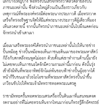
เล็กบ้างใหญ่บ้าง พอทรงปั้นเสร็จก็ทรงวาดลวดลายลงบน
ภาชนะเหล่านั้น ซึ่งส่วนใหญ่ล้วนเป็นเรื่องราวเกี่ยวกับ
เหตุการณ์ที่พระองค์ทรงมีต่อพระนางประภาวดี เมื่อทรงวาด
เสร็จก็ทรงอธิษฐานจิตให้มีแต่พระนางประภาวดีผู้เดียวที่มอง
เห็นลวดลายนี้ จากนั้นก็ทรงนำภาชนะเหล่านั้นไปผึ่งแดดก่อน
จักทรงนำเข้าเตาเผา
เมื่อเผาเสร็จพระองค์ได้ทรงนำภาชนะเหล่านั้นไปให้นายช่าง
ปั้นหม้อดู ช่างปั้นหม้อพอเห็นภาชนะดินเผาของพระมหาสัตว์
ก็ถึงกับตกตลึงจนพูดไม่ออก ด้วยตั้งแต่เขาทำงานด้านนี้มายัง
ไม่เคยพบเห็นภาชนะใดจักมีความงามเท่านี้มาก่อน ดังนั้นรุ่ง
เช้ายังมิทันที่พระอาทิตย์จักโผล่พ้นขอบฟ้าช่างปั้นผู้อยากได้
หน้าก็รีบขนเอาถ้วยโถโอชามที่พระมหาสัตว์ทรงปั้นนำขึ้น
เกวียนขับไปให้พระเจ้ามัททราชทอดพระเนตรดู
ราชามัททะครั้นทอดพระเนตรเครื่องปั้นดินเผาที่แสนหมดจด
งดงามอย่างที่ไม่เคยทรงเห็นจากไหนมาก่อนก็ทรงรู้สึกอัศจรรย์